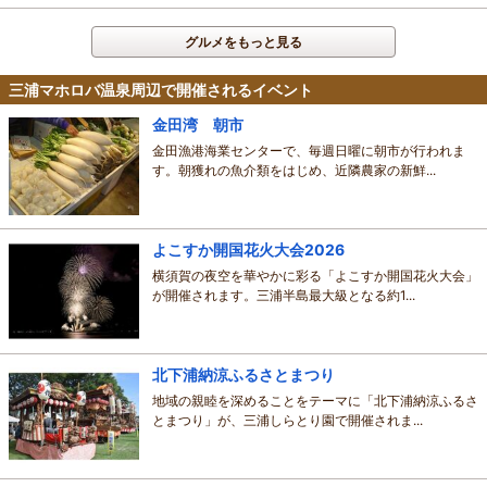
グルメをもっと見る
三浦マホロバ温泉周辺で開催されるイベント
金田湾 朝市
金田漁港海業センターで、毎週日曜に朝市が行われま
す。朝獲れの魚介類をはじめ、近隣農家の新鮮...
よこすか開国花火大会2026
横須賀の夜空を華やかに彩る「よこすか開国花火大会」
が開催されます。三浦半島最大級となる約1...
北下浦納涼ふるさとまつり
地域の親睦を深めることをテーマに「北下浦納涼ふるさ
とまつり」が、三浦しらとり園で開催されま...