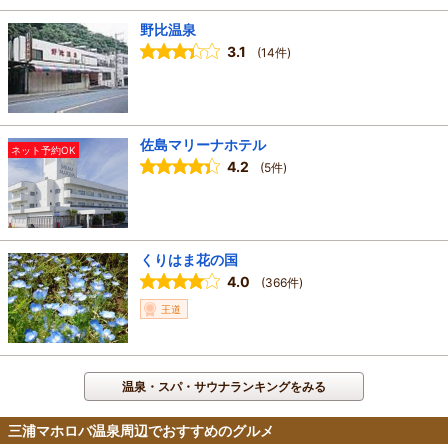
野比温泉
3.1
(14件)
佐島マリーナホテル
ネット予約OK
4.2
(5件)
くりはま花の国
4.0
(366件)
王道
温泉・スパ・サウナランキングをみる
三浦マホロバ温泉周辺でおすすめのグルメ