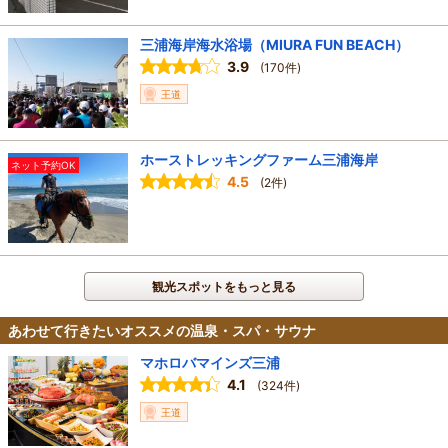
三浦海岸海水浴場（MIURA FUN BEACH）
3.9
(170件)
王道
ホーストレッキングファーム三浦海岸
ネット予約OK
4.5
(2件)
観光スポットをもっと見る
あわせて行きたいオススメの温泉・スパ・サウナ
マホロバマインズ三浦
4.1
(324件)
王道