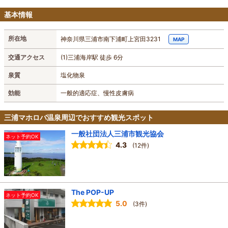
基本情報
所在地
神奈川県三浦市南下浦町上宮田3231
MAP
交通アクセス
(1)三浦海岸駅 徒歩 6分
泉質
塩化物泉
効能
一般的適応症、慢性皮膚病
三浦マホロバ温泉周辺でおすすめ観光スポット
一般社団法人三浦市観光協会
ネット予約OK
4.3
(12件)
The POP-UP
ネット予約OK
5.0
(3件)