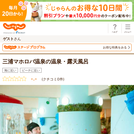
じゃらん
ゲスト
さん
お得な特典をみる
三浦マホロバ温泉の温泉・露天風呂
海に近い
ビーチに近い
-.-
(クチコミ0件)