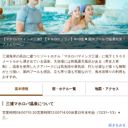
【マホロバマインズ三浦】【８％OFFプラン】8/19迄★屋内プールで猛暑対策！
ファミリーに♪
三浦海岸の高台に建つリゾートホテル「マホロバマインズ三浦」に地下１５００
メートルから湧き出ている温泉。大浴場には和風露天風呂がある（男女入替
制）。温泉を使用したクアパークには気泡浴や蒸気浴、打たせ湯など様々な種類
がとり揃い、屋内プールも併設。立ち寄り湯も可能なので、海水浴帰りの利用も
おすすめ。
基本情報
宿・ホテル一覧
地図・アクセス
三浦マホロバ温泉について
営業時間09:00?10:30営業時間12:00?14:00休業日年末年始（12/31~1/3）※
三...
続きをみる