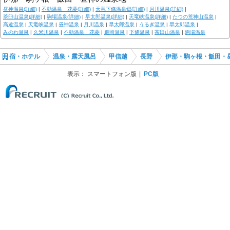
昼神温泉(詳細)
|
不動温泉 花菱(詳細)
|
天竜下條温泉郷(詳細)
|
月川温泉(詳細)
|
茶臼山温泉(詳細)
|
駒場温泉(詳細)
|
早太郎温泉(詳細)
|
天竜峡温泉(詳細)
|
たつの荒神山温泉
|
高遠温泉
|
天竜峡温泉
|
昼神温泉
|
月川温泉
|
早太郎温泉
|
うるぎ温泉
|
早太郎温泉
|
みのわ温泉
|
久米川温泉
|
不動温泉 花菱
|
殿岡温泉
|
下條温泉
|
茶臼山温泉
|
駒場温泉
宿・ホテル
温泉・露天風呂
甲信越
長野
伊那・駒ヶ根・飯田・
表示：
スマートフォン版
PC版