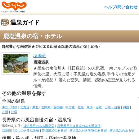
ヘルプ/問い合わせ
温泉ガイド
鹿塩温泉の宿・ホテル
自然豊かな南信州★ジビエ＆山菜＆塩湯の温泉が楽しめる♪
塩湯荘
鹿塩温泉
★星空の南信州★《1日数組》の人気宿。 南アルプスと歌
舞伎の里、大鹿に湧く不思議な塩の温泉 手作りの地元グ
ルメが絶品！ 澄んだ空気、清流、感動の星空が見られる
信州。
その他の温泉を探す
全国の温泉
伊豆・箱根
|
北海道
|
東北
|
北関東
|
首都圏
|
甲信越
|
北陸
|
東海
|
近畿
|
山陰・山陽
|
四国
|
九州
|
沖縄
長野県のお風呂自慢の宿・温泉宿
温泉のある宿 |
貸切風呂のある温泉宿
|
露天風呂付き客室のある温泉宿
|
温泉掛け流しのある温泉宿
|
貸切風呂のある宿
|
露天風呂付き客室のある宿
|
露天風呂のある宿
伊那・駒ヶ根・飯田・昼神の温泉地