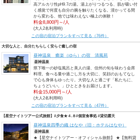
高アルカリ性pH9.7の湯。湯上がりつるつる、肌が吸い付
く感覚で何度も自分の腕を触りたくなる。浸かってる間
から変わる、他では味わえない極上の体験！
料金8,800円～/人
(大人2名利用時)
この宿の宿泊プランをすべて見る（76件）
大切な人と、自分たちらしく安らぐ癒しの宿
昼神温泉 癒楽（ゆら）の宿 清風苑
昼神温泉
県下唯一の砂塩風呂と美人の湯、信州の旬を味わう会席
料理。食べる量や過ごし方を大切に、笑顔のおもてなし
で心も身体もゆったり。大切な人と過ごす「私たちに、
ちょうどいい。」ひとときをお届けします。
料金15,000円～/人
(大人2名利用時)
この宿の宿泊プランをすべて見る（47件）
【星空ナイトツアー公式旅館】#夕食★４.８#個室食事処 #貸切露天
昼神温泉四季の織 はなや（旧：ホテルはなや）
昼神温泉
★【星空ナイトツアー・オフィシャル旅館】 ★【無料貸