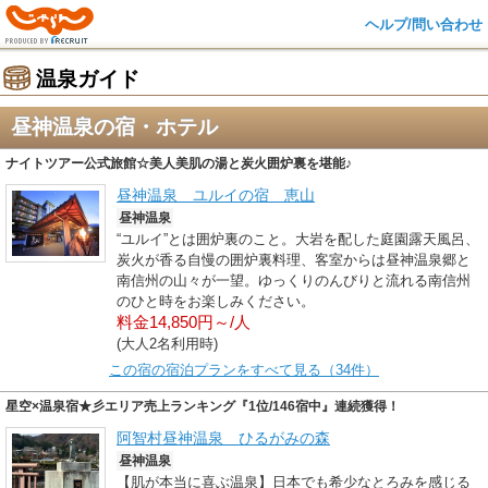
ヘルプ/問い合わせ
温泉ガイド
昼神温泉の宿・ホテル
ナイトツアー公式旅館☆美人美肌の湯と炭火囲炉裏を堪能♪
昼神温泉 ユルイの宿 恵山
昼神温泉
“ユルイ”とは囲炉裏のこと。大岩を配した庭園露天風呂、
炭火が香る自慢の囲炉裏料理、客室からは昼神温泉郷と
南信州の山々が一望。ゆっくりのんびりと流れる南信州
のひと時をお楽しみください。
料金14,850円～/人
(大人2名利用時)
この宿の宿泊プランをすべて見る（34件）
星空×温泉宿★彡エリア売上ランキング『1位/146宿中』連続獲得！
阿智村昼神温泉 ひるがみの森
昼神温泉
【肌が本当に喜ぶ温泉】日本でも希少なとろみを感じる