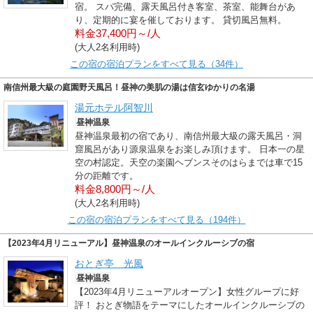
宿。 スパ完備、露天風呂付き客室、茶室、能舞台があ
り、定期的に宴を催しております。 貸切風呂無料。
料金37,400円～/人
(大人2名利用時)
この宿の宿泊プランをすべて見る（34件）
南信州最大級の庭園野天風呂！昼神の美肌の湯は信玄ゆかりの名湯
湯元ホテル阿智川
昼神温泉
昼神温泉最初の宿であり、南信州最大級の露天風呂・洞
窟風呂があり源泉温泉をお楽しみ頂けます。 日本一の星
空の村認定。天空の楽園ヘブンスそのはらまでは車で15
分の距離です。
料金8,800円～/人
(大人2名利用時)
この宿の宿泊プランをすべて見る（194件）
【2023年4月リニューアル】昼神温泉のオールインクルーシブの宿
おとぎ亭 光風
昼神温泉
【2023年4月リニューアルオープン】女性グループに好
評！ おとぎ物語をテーマにしたオールインクルーシブの