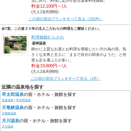
店に持ち、料理に定評がある温泉料理旅館。
料金12,100円～/人
(大人2名利用時)
この宿の宿泊プランをすべて見る（101件）
全7室。この道３０年の主人こだわりの料理をご賞味ください。
料理旅館むらさわ
昼神温泉
静かに上質なお湯とお料理を堪能したい方の為の宿。気
さくな女将と主人に「まるで自分の田舎のようだ」と何
度も足を運ぶ人が多い。
料金19,800円～/人
(大人2名利用時)
この宿の宿泊プランをすべて見る（1件）
近隣の温泉地を探す
早太郎温泉
の宿・ホテル・旅館を探す
高遠温泉
|
早太郎温泉
天竜峡温泉
の宿・ホテル・旅館を探す
天竜峡温泉
月川温泉
の宿・ホテル・旅館を探す
月川温泉