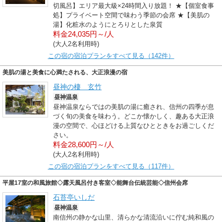
切風呂】エリア最大級×24時間入り放題！ ★【個室食事
処】プライベート空間で味わう季節の会席 ★【美肌の
湯】化粧水のようにとろりとした泉質
料金24,035円～/人
(大人2名利用時)
この宿の宿泊プランをすべて見る（142件）
美肌の湯と美食に心満たされる、大正浪漫の宿
昼神の棲 玄竹
昼神温泉
昼神温泉ならではの美肌の湯に癒され、信州の四季が息
づく旬の美食を味わう。どこか懐かしく、趣ある大正浪
漫の空間で、心ほどける上質なひとときをお過ごしくだ
さい。
料金28,600円～/人
(大人2名利用時)
この宿の宿泊プランをすべて見る（117件）
平屋17室の和風旅館◇露天風呂付き客室◇能舞台伝統芸能◇信州会席
石苔亭いしだ
昼神温泉
南信州の静かな山里、清らかな清流沿いに佇む純和風の