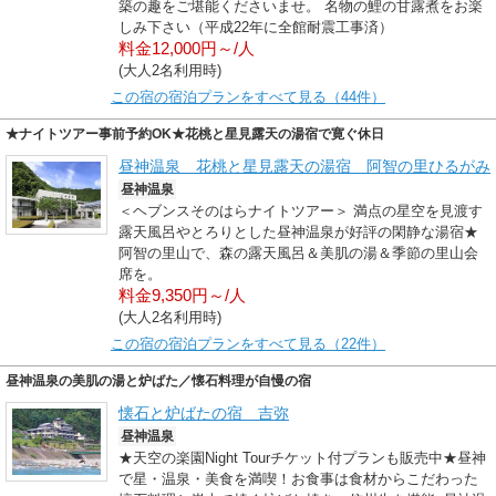
築の趣をご堪能くださいませ。 名物の鯉の甘露煮をお楽
しみ下さい（平成22年に全館耐震工事済）
料金12,000円～/人
(大人2名利用時)
この宿の宿泊プランをすべて見る（44件）
★ナイトツアー事前予約OK★花桃と星見露天の湯宿で寛ぐ休日
昼神温泉 花桃と星見露天の湯宿 阿智の里ひるがみ
昼神温泉
＜ヘブンスそのはらナイトツアー＞ 満点の星空を見渡す
露天風呂やとろりとした昼神温泉が好評の閑静な湯宿★
阿智の里山で、森の露天風呂＆美肌の湯＆季節の里山会
席を。
料金9,350円～/人
(大人2名利用時)
この宿の宿泊プランをすべて見る（22件）
昼神温泉の美肌の湯と炉ばた／懐石料理が自慢の宿
懐石と炉ばたの宿 吉弥
昼神温泉
★天空の楽園Night Tourチケット付プランも販売中★昼神
で星・温泉・美食を満喫！お食事は食材からこだわった