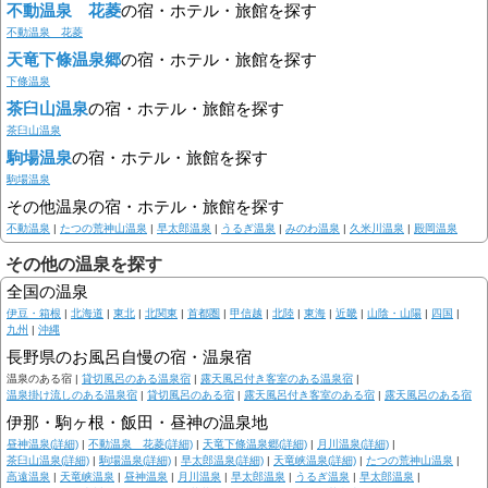
不動温泉 花菱
の宿・ホテル・旅館を探す
不動温泉 花菱
天竜下條温泉郷
の宿・ホテル・旅館を探す
下條温泉
茶臼山温泉
の宿・ホテル・旅館を探す
茶臼山温泉
駒場温泉
の宿・ホテル・旅館を探す
駒場温泉
その他温泉の宿・ホテル・旅館を探す
不動温泉
|
たつの荒神山温泉
|
早太郎温泉
|
うるぎ温泉
|
みのわ温泉
|
久米川温泉
|
殿岡温泉
その他の温泉を探す
全国の温泉
伊豆・箱根
|
北海道
|
東北
|
北関東
|
首都圏
|
甲信越
|
北陸
|
東海
|
近畿
|
山陰・山陽
|
四国
|
九州
|
沖縄
長野県のお風呂自慢の宿・温泉宿
温泉のある宿 |
貸切風呂のある温泉宿
|
露天風呂付き客室のある温泉宿
|
温泉掛け流しのある温泉宿
|
貸切風呂のある宿
|
露天風呂付き客室のある宿
|
露天風呂のある宿
伊那・駒ヶ根・飯田・昼神の温泉地
昼神温泉(詳細)
|
不動温泉 花菱(詳細)
|
天竜下條温泉郷(詳細)
|
月川温泉(詳細)
|
茶臼山温泉(詳細)
|
駒場温泉(詳細)
|
早太郎温泉(詳細)
|
天竜峡温泉(詳細)
|
たつの荒神山温泉
|
高遠温泉
|
天竜峡温泉
|
昼神温泉
|
月川温泉
|
早太郎温泉
|
うるぎ温泉
|
早太郎温泉
|