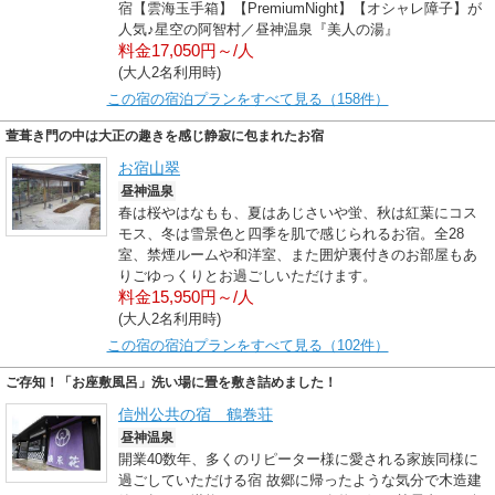
宿【雲海玉手箱】【PremiumNight】【オシャレ障子】が
人気♪星空の阿智村／昼神温泉『美人の湯』
料金17,050円～/人
(大人2名利用時)
この宿の宿泊プランをすべて見る（158件）
萱葺き門の中は大正の趣きを感じ静寂に包まれたお宿
お宿山翠
昼神温泉
春は桜やはなもも、夏はあじさいや蛍、秋は紅葉にコス
モス、冬は雪景色と四季を肌で感じられるお宿。全28
室、禁煙ルームや和洋室、また囲炉裏付きのお部屋もあ
りごゆっくりとお過ごしいただけます。
料金15,950円～/人
(大人2名利用時)
この宿の宿泊プランをすべて見る（102件）
ご存知！「お座敷風呂」洗い場に畳を敷き詰めました！
信州公共の宿 鶴巻荘
昼神温泉
開業40数年、多くのリピーター様に愛される家族同様に
過ごしていただける宿 故郷に帰ったような気分で木造建