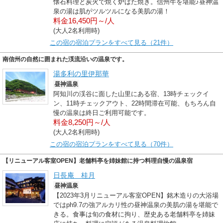
懐石料理と炭火で焼く炉ばた焼き。信州牛を堪能♪昼神温
泉の湯は肌がツルツルになる美肌の湯！
料金16,450円～/人
(大人2名利用時)
この宿の宿泊プランをすべて見る（21件）
南信州の自然に囲まれた渓流沿いの温泉です。
湯多利の里伊那華
昼神温泉
阿知川の渓谷に面した山里にある宿、13時チェックイ
ン、11時チェックアウト、22時間滞在可能、もちろん自
慢の温泉は終日ご利用可能です。
料金8,250円～/人
(大人2名利用時)
この宿の宿泊プランをすべて見る（70件）
【リニューアル客室OPEN】老舗料亭を姉妹館に持つ料理自慢の温泉宿
日長庵 桂月
昼神温泉
【2023年3月リニューアル客室OPEN】銘木造りの大浴場
ではph9.7の強アルカリ性の昼神温泉の美肌の湯を堪能で
きる。食事は旬の食材に拘り、歴史ある老舗料亭を姉妹