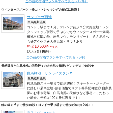
この宿の宿泊プランをすべて見る（12件）
ウィンタースポーツ・登山・トレッキングの拠点に最適！
サンプラザ栂池
白馬姫川温泉
ゴンドラ駅まで１分、ゲレンデ徒歩２分の好立地！レン
タルショップ併設で手ぶらでもウィンタースポーツ満喫♪
栂池自然園の他、岩岳マウンテンリゾート、八方尾根へ
も好アクセス★天然温泉・サウナあり
料金10,500円～/人
(大人2名利用時)
この宿の宿泊プランをすべて見る（5件）
天然温泉と白馬栂池の四季折々の大自然を満喫♪ゲレンデまで10秒★
白馬栂池 サンライズタンネ
白馬姫川温泉
栂池高原スキー場まで徒歩10秒！スキーヤー・ボーダー
に嬉しい最高立地♪割引価格でリフト券手配可能◎ 自家農
園のお米や野菜、白馬山麓の天然水など素材にこだわっ
た朝食。当館は100％天然温泉です！
鐘の鳴る丘まで徒歩10秒！ゴンドラ乗り場まで徒歩5分の好立地！！
ホテルベルハート