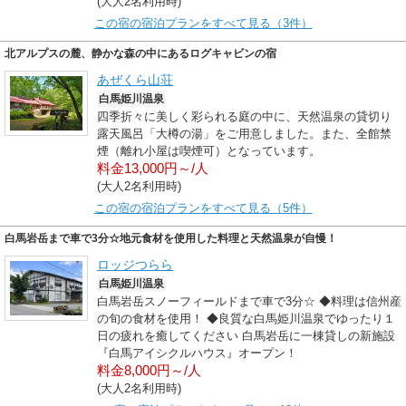
(大人2名利用時)
この宿の宿泊プランをすべて見る（3件）
北アルプスの麓、静かな森の中にあるログキャビンの宿
あぜくら山荘
白馬姫川温泉
四季折々に美しく彩られる庭の中に、天然温泉の貸切り
露天風呂「大樽の湯」をご用意しました。また、全館禁
煙（離れ小屋は喫煙可）となっています。
料金13,000円～/人
(大人2名利用時)
この宿の宿泊プランをすべて見る（5件）
白馬岩岳まで車で3分☆地元食材を使用した料理と天然温泉が自慢！
ロッジつらら
白馬姫川温泉
白馬岩岳スノーフィールドまで車で3分☆ ◆料理は信州産
の旬の食材を使用！ ◆良質な白馬姫川温泉でゆったり１
日の疲れを癒してください 白馬岩岳に一棟貸しの新施設
『白馬アイシクルハウス』オープン！
料金8,000円～/人
(大人2名利用時)