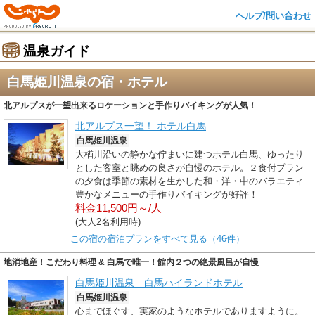
ヘルプ/問い合わせ
温泉ガイド
白馬姫川温泉の宿・ホテル
北アルプスが一望出来るロケーションと手作りバイキングが人気！
北アルプス一望！ ホテル白馬
白馬姫川温泉
大楢川沿いの静かな佇まいに建つホテル白馬、ゆったり
とした客室と眺めの良さが自慢のホテル。２食付プラン
の夕食は季節の素材を生かした和・洋・中のバラエティ
豊かなメニューの手作りバイキングが好評！
料金11,500円～/人
(大人2名利用時)
この宿の宿泊プランをすべて見る（46件）
地消地産！こだわり料理 & 白馬で唯一！館内２つの絶景風呂が自慢
白馬姫川温泉 白馬ハイランドホテル
白馬姫川温泉
心までほぐす、実家のようなホテルでありますように。