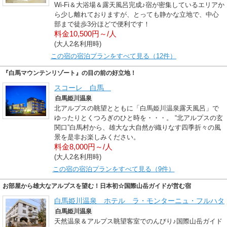
Wi-Fi＆大浴場＆露天風呂完成♪宿が密集しているエリアか
ら少し離れておりますが、とっても静かな立地で、中心
部まで徒歩3分ほどで便利です！
料金10,500円～/人
(大人2名利用時)
この宿の宿泊プランをすべて見る（12件）
『白馬マウンテンリゾート』の目の前の好立地！
スコーレ 白馬
白馬姫川温泉
北アルプスの眺望とともに「白馬姫川温泉露天風呂」で
ゆったりとくつろぎのひと時を・・・。 “北アルプスの玄
関口”白馬村から、雄大な大自然が織りなす四季折々の風
景を是非お楽しみください。
料金8,000円～/人
(大人2名利用時)
この宿の宿泊プランをすべて見る（9件）
お部屋から雄大なアルプスを望む！日本初☆国際山岳ガイドが営む宿
白馬姫川温泉 ホテル ラ・モンターニュ・フルハタ
白馬姫川温泉
天然温泉＆アルプス眺望客室でのんびり♪国際山岳ガイド