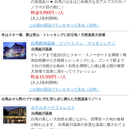
の送迎あり★ 白馬三山をはじめ雄大な北アルプスの大パ
ノラマが目の前に！
料金9,990円～/人
(大人2名利用時)
この宿の宿泊プランをすべて見る（31件）
冬はスキー場、夏は登山・トレッキングに好立地！天然温泉大浴場
白馬栂池温泉 リゾートイン マリオンシナノ
白馬姫川温泉
ゲレンデまで徒歩1分とスキー・スノーボードを満喫！栂
池自然園や八方尾根トレッキングにも、ゴンドラ駅まで
３分の当館がお勧め！自然を満喫した後は最上階の展望
大浴場で温泉に浸かってリフレッシュ♪
料金10,500円～/人
(大人2名利用時)
この宿の宿泊プランをすべて見る（12件）
白馬みそら野のブナの森に佇む安らぎに満ちた天然温泉リゾート
ホテルオークフォレスト
白馬姫川温泉
白馬の美しい大自然を感じながら、四季折々の旬の食材
が味わえます。 白馬姫川温泉の良質な温泉に癒されて上