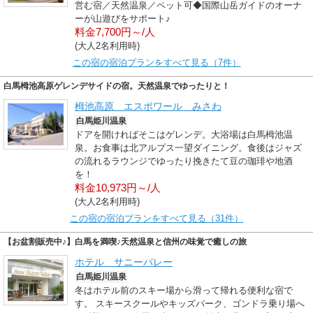
営む宿／天然温泉／ペット可◆国際山岳ガイドのオーナ
ーが山遊びをサポート♪
料金7,700円～/人
(大人2名利用時)
この宿の宿泊プランをすべて見る（7件）
白馬栂池高原ゲレンデサイドの宿。天然温泉でゆったりと！
栂池高原 エスポワール みさわ
白馬姫川温泉
ドアを開ければそこはゲレンデ。大浴場は白馬栂池温
泉。お食事は北アルプス一望ダイニング。食後はジャズ
の流れるラウンジでゆったり挽きたて豆の珈琲や地酒
を！
料金10,973円～/人
(大人2名利用時)
この宿の宿泊プランをすべて見る（31件）
【お盆割販売中♪】白馬を満喫♪天然温泉と信州の味覚で癒しの旅
ホテル サニーバレー
白馬姫川温泉
冬はホテル前のスキー場から滑って帰れる便利な宿で
す。 スキースクールやキッズパーク、ゴンドラ乗り場へ