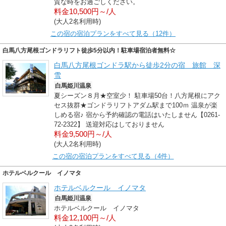
質な時をお過ごしください。
料金10,500円～/人
(大人2名利用時)
この宿の宿泊プランをすべて見る（12件）
白馬八方尾根ゴンドラリフト徒歩5分以内！駐車場宿泊者無料☆
白馬八方尾根ゴンドラ駅から徒歩2分の宿 旅館 深
雪
白馬姫川温泉
夏シーズン８月★空室少！ 駐車場50台！八方尾根にアク
セス抜群★ゴンドラリフトアダム駅まで100ｍ 温泉が楽
しめる宿♪ 宿から予約確認の電話はいたしません【0261-
72-2322】 送迎対応はしておりません
料金9,500円～/人
(大人2名利用時)
この宿の宿泊プランをすべて見る（4件）
ホテルベルクール イノマタ
ホテルベルクール イノマタ
白馬姫川温泉
ホテルベルクール イノマタ
料金12,100円～/人