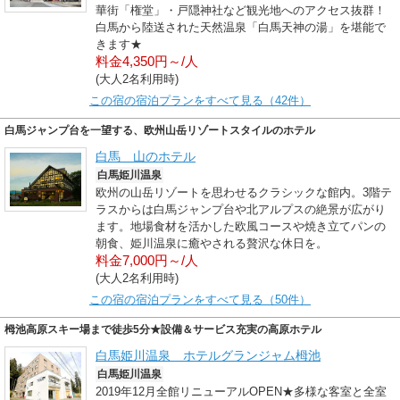
華街「権堂」・戸隠神社など観光地へのアクセス抜群！
白馬から陸送された天然温泉「白馬天神の湯」を堪能で
きます★
料金4,350円～/人
(大人2名利用時)
この宿の宿泊プランをすべて見る（42件）
白馬ジャンプ台を一望する、欧州山岳リゾートスタイルのホテル
白馬 山のホテル
白馬姫川温泉
欧州の山岳リゾートを思わせるクラシックな館内。3階テ
ラスからは白馬ジャンプ台や北アルプスの絶景が広がり
ます。地場食材を活かした欧風コースや焼き立てパンの
朝食、姫川温泉に癒やされる贅沢な休日を。
料金7,000円～/人
(大人2名利用時)
この宿の宿泊プランをすべて見る（50件）
栂池高原スキー場まで徒歩5分★設備＆サービス充実の高原ホテル
白馬姫川温泉 ホテルグランジャム栂池
白馬姫川温泉
2019年12月全館リニューアルOPEN★多様な客室と全室