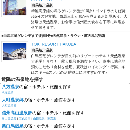
白馬姫川温泉
栂池高原鐘の鳴るゲレンデ徒歩10秒！ゴンドラのりば徒
歩5分の好立地。白馬三山が窓から見えるお部屋あり。大
浴場は天然温泉。お食事は信州産の食材を丁寧に料理さ
せて頂きます。
■白馬五竜ゲレンデまで徒歩5分■天然温泉・サウナ・露天風呂完備
TOKI RESORT HAKUBA
白馬姫川温泉
白馬五竜ゲレンデが目の前のリゾートホテル！天然温泉
大浴場とサウナ、露天風呂を満喫下さい。食事は地産地
消のこだわり食材を使用。夏秋はハイキング・行楽、冬
はスキー&スノボの活動拠点におすすめです♪
近隣の温泉地を探す
八方温泉
の宿・ホテル・旅館を探す
八方温泉
大町温泉郷
の宿・ホテル・旅館を探す
大町温泉郷
信州高山温泉郷
の宿・ホテル・旅館を探す
奥山田温泉
|
五色温泉
|
山田温泉
|
蕨温泉
奥白馬温泉
の宿・ホテル・旅館を探す