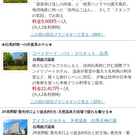
「源泉掛け流しの内湯」と「絶景パノラマの露天風呂」
地消地産に拘った「信州山ごはん」、そして「スタッフ
の笑顔」でお迎え
料金9,500円～/人
(大人2名利用時)
この宿の宿泊プランをすべて見る（88件）
★白馬村唯一の外資系ホテル★
コートヤード・バイ・マリオット 白馬
白馬姫川温泉
雄大な北アルプスのふもと、信州白馬村に佇む国際ブラ
ンドリゾートホテル。 温泉付客室や最大５名利用の和洋
室など、様々な旅行シーンに対応。 夕食は信州や日本海
の食材を使った本格グリル料理をご提供。
料金21,417円～/人
(大人2名利用時)
この宿の宿泊プランをすべて見る（32件）
JR長野駅 善光寺口より徒歩約5分♪天然温泉大浴場で疲れを癒せる★
アイランドホテル 天然温泉 白馬天神の湯
白馬姫川温泉
JR長野駅 善光寺口より徒歩約5分と好立地♪ 善光寺・繁