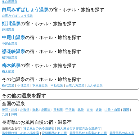
奥白馬温泉
白馬みずばしょう温泉
の宿・ホテル・旅館を探す
白馬みずばしょう温泉
姫川温泉
の宿・ホテル・旅館を探す
姫川温泉
中尾山温泉
の宿・ホテル・旅館を探す
中尾山温泉
裾花峡温泉
の宿・ホテル・旅館を探す
裾花峡温泉
梅木鉱泉
の宿・ホテル・旅館を探す
梅木鉱泉
その他温泉の宿・ホテル・旅館を探す
松代温泉
|
小谷温泉
|
下里瀬温泉
|
不動温泉
|
白馬八方温泉
|
おぶせ温泉
その他の温泉を探す
全国の温泉
伊豆・箱根
|
北海道
|
東北
|
北関東
|
首都圏
|
甲信越
|
北陸
|
東海
|
近畿
|
山陰・山陽
|
四国
|
九州
|
沖縄
長野県のお風呂自慢の宿・温泉宿
温泉のある宿 |
貸切風呂のある温泉宿
|
露天風呂付き客室のある温泉宿
|
温泉掛け流しのある温泉宿
|
貸切風呂のある宿
|
露天風呂付き客室のある宿
|
露天風呂のある宿