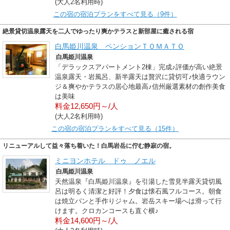
(大人2名利用時)
この宿の宿泊プランをすべて見る（9件）
絶景貸切温泉露天を二人でゆったり爽かテラスと新部屋に癒される宿
白馬姫川温泉 ペンションＴＯＭＡＴＯ
白馬姫川温泉
「デラックスアパートメント2棟」完成♪評価が高い絶景
温泉露天・岩風呂、新半露天は贅沢に貸切可♪快適ラウン
ジ＆爽やかテラスの居心地最高♪信州厳選素材の創作美食
は美味
料金12,650円～/人
(大人2名利用時)
この宿の宿泊プランをすべて見る（15件）
リニューアルして益々落ち着いた！白馬岩岳に佇む静寂の宿。
ミニヨンホテル ドゥ ノエル
白馬姫川温泉
天然温泉『白馬姫川温泉』を引湯した雪見半露天貸切風
呂は明るく清潔と好評！夕食は懐石風フルコース。朝食
は焼立パンと手作りジャム。岩岳スキー場へは滑って行
けます。クロカンコースも直ぐ横♪
料金14,600円～/人