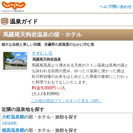
ヘルプ/問い合わせ
温泉ガイド
馬羅尾天狗岩温泉の宿・ホテル
雄大な自然と美しい田園、安曇野の原風景のなかに佇む宿
すずむし荘
馬羅尾天狗岩温泉
馬羅尾高原より湧き出る天然のラドン温泉は長寿の湯と
も詠われる自然の恵み。ゆったり温泉に浸かった後は、
松川村自慢のお米をはじめとした県産の食材にこだわっ
た料理でおもてなしいたします。
料金9,000円～/人
(大人2名利用時)
この宿の宿泊プランをすべて見る（9件）
近隣の温泉地を探す
大町温泉郷
の宿・ホテル・旅館を探す
大町温泉郷
穂高温泉郷
の宿・ホテル・旅館を探す