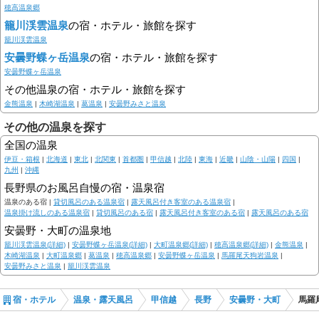
穂高温泉郷
籠川渓雲温泉
の宿・ホテル・旅館を探す
籠川渓雲温泉
安曇野蝶ヶ岳温泉
の宿・ホテル・旅館を探す
安曇野蝶ヶ岳温泉
その他温泉の宿・ホテル・旅館を探す
金熊温泉
|
木崎湖温泉
|
葛温泉
|
安曇野みさと温泉
その他の温泉を探す
全国の温泉
伊豆・箱根
|
北海道
|
東北
|
北関東
|
首都圏
|
甲信越
|
北陸
|
東海
|
近畿
|
山陰・山陽
|
四国
|
九州
|
沖縄
長野県のお風呂自慢の宿・温泉宿
温泉のある宿 |
貸切風呂のある温泉宿
|
露天風呂付き客室のある温泉宿
|
温泉掛け流しのある温泉宿
|
貸切風呂のある宿
|
露天風呂付き客室のある宿
|
露天風呂のある宿
安曇野・大町の温泉地
籠川渓雲温泉(詳細)
|
安曇野蝶ヶ岳温泉(詳細)
|
大町温泉郷(詳細)
|
穂高温泉郷(詳細)
|
金熊温泉
|
木崎湖温泉
|
大町温泉郷
|
葛温泉
|
穂高温泉郷
|
安曇野蝶ヶ岳温泉
|
馬羅尾天狗岩温泉
|
安曇野みさと温泉
|
籠川渓雲温泉
宿・ホテル
温泉・露天風呂
甲信越
長野
安曇野・大町
馬羅