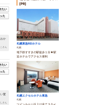
[PR]
、おか
札幌東急REIホテル
ーこさん
札幌
地下鉄すすきの駅徒歩１分★駅
近ホテルでアクセス便利
しい驚
札幌エクセルホテル東急
札幌
よしさん
ツインルーム以上は全て３０㎡