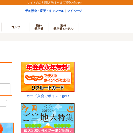
サイトのご利用方法
ヘルプ/問い合わせ
予約照会・変更・キャンセル
マイページ
海外
海外
ゴルフ
航空券
航空券+ホテル
カード入会でポイントget♪