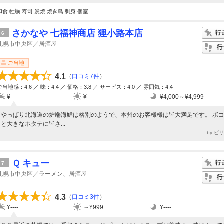
和食 牡蠣 寿司 炭焼 焼き鳥 刺身 個室
さかなや 七福神商店 狸小路本店
6
札幌市中央区／居酒屋
ご当地
4.1
（
口コミ7件
）
ご当地感：4.6 ／ 味：4.4 ／ 価格：3.8 ／ サービス：4.0 ／ 雰囲気：4.4
¥----
¥----
¥4,000～¥4,999
やっぱり北海道の炉端海鮮は格別のようで、本州のお客様様は皆大満足です。 ボ
と大きなホタテに皆さ...
by ピ
Ｑ キュー
7
札幌市中央区／ラーメン、居酒屋
4.3
（
口コミ3件
）
¥----
～¥999
¥----