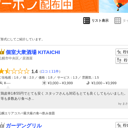
リスト表示
タ
グ形式にしてご紹介しています。
個室大衆酒場 KITAICHI
札幌市中央区／居酒屋
1.4
（
口コミ11件
）
ご当地感：1.6 ／ 味：2.0 ／ 価格：1.8 ／ サービス：1.3 ／ 雰囲気：1.5
¥----
¥3,000～¥3,999
¥3,000～¥3,999
鶏皮串1本55円でとても安く スタッフさんも対応もとても良くしてもらいました。
等も多数あり食べき...
by ま
札幌エリアコスパ最大級の食べ飲み放題
ガーデングリル