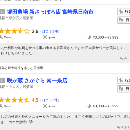
塚田農場 新さっぽろ店 宮崎県日南市
4
札幌市厚別区／居酒屋
3.6
（
口コミ3件
）
¥----
¥----
¥3,000～¥3,999
九州料理や地鶏を食べる事の出来る居酒屋さんです☆ 日向夏サワーが美味しくて
わりしちゃいました♪
by み
地鶏と郷土料理を楽しむ居酒屋
咲か蔵 さかぐら 南一条店
5
札幌市中央区／居酒屋
4.5
（
口コミ2件
）
¥----
¥----
¥3,000～¥3,999
お店の外観と外のメニューをみて決めました。 すごく美味しいものばかりで、嬉
き。 ホッケは特に珍...
by あき