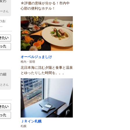
変わ
☆評価の意味が分かる！市内中
心部の便利なホテル！
ローさん
つお
.
オーベルジュましけ
稚内・留萌
北日本海に沈む夕陽と食事と温泉
とゆったりした時間を。。。
の細
さとさん
ＪＲイン札幌
札幌