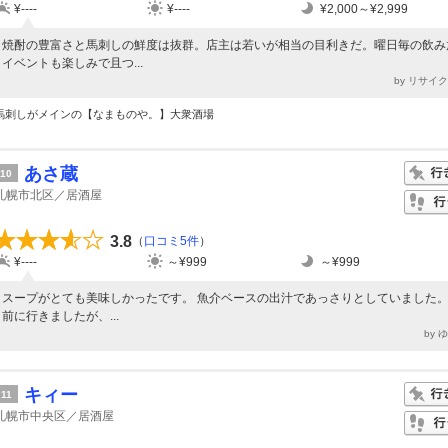
¥----
¥----
¥2,000～¥2,999
焼酎の豊富さと馬刺しの鮮度は抜群。店主は若いが相当の目利きだ。曜日毎の飲み
イベントも楽しみで且つ...
by リサイ
馬刺しがメインの【なまものや。】大衆酒場
あさ蔵
10
札幌市北区／居酒屋
3.8
（
口コミ5件
）
¥----
～¥999
～¥999
スープがとても美味しかったです。 魚介ベースの出汁であっさりとしていました。
前に行きましたが、...
by 
キィー
11
札幌市中央区／居酒屋