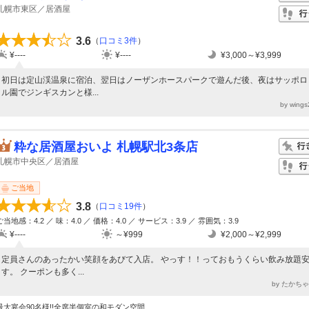
札幌市東区／居酒屋
3.6
（
口コミ3件
）
¥----
¥----
¥3,000～¥3,999
初日は定山渓温泉に宿泊、翌日はノーザンホースパークで遊んだ後、夜はサッポロ
ル園でジンギスカンと様...
by wing
粋な居酒屋おいよ 札幌駅北3条店
札幌市中央区／居酒屋
ご当地
3.8
（
口コミ19件
）
ご当地感：4.2 ／ 味：4.0 ／ 価格：4.0 ／ サービス：3.9 ／ 雰囲気：3.9
¥----
～¥999
¥2,000～¥2,999
定員さんのあったかい笑顔をあびて入店。 やっす！！っておもうくらい飲み放題
す。 クーポンも多く...
by たかち
最大宴会90名様!!全席半個室の和モダン空間