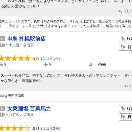
ここ最近の札幌では一番好きなラーメン店。とにかくスープが美味く、味によって
る麺との愛称もばっちり...
by コタ
昼間はラーメンのプロ、夜間は焼き鳥のプロが、それぞれ運営する、昼と夜で二つの顔を持
店。 昼のラーメン屋は、北海道産小麦を自家ブレンドした自家製麺に、地鶏のみで取った..
串鳥 札幌駅前店
8
札幌市中央区／居酒屋
5.0
（
口コミ1件
）
¥----
¥----
～¥999
スーパー店長発見 持てなしの掛け声 修行中の新人への丁寧なレクチャー 客へ
かな気付き 蝦夷梅雨の...
by 
串焼き専門居酒屋
大衆酒場 百萬馬力
9
札幌市白石区／居酒屋
4.0
（
口コミ3件
）