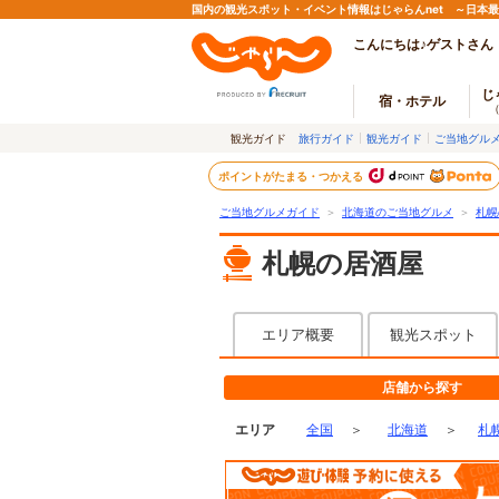
国内の観光スポット・イベント情報はじゃらんnet ～日本
こんにちは♪ゲストさん
じ
宿・ホテル
観光ガイド
旅行ガイド
観光ガイド
ご当地グル
ポイントがたまる・つかえる
ご当地グルメガイド
＞
北海道のご当地グルメ
＞
札幌
札幌の居酒屋
エリア概要
観光スポット
店舗から探す
エリア
全国
＞
北海道
＞
札