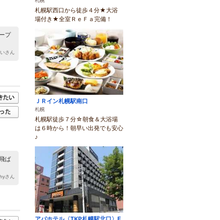
札幌
札幌駅西口から徒歩４分★大浴
場付き★全室ＲｅＦａ完備！
ープ
めいさん
ＪＲイン札幌駅南口
札幌
札幌駅徒歩７分☆朝食＆大浴場
は６時から！朝早い出発でも安心
♪
飛ば
shyさん
アパホテル〈TKP札幌駅北口〉E