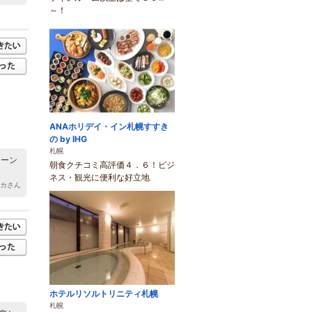
～！
ANAホリデイ・イン札幌すすき
の by IHG
札幌
コーン
朝食クチコミ高評価４．６！ビジ
ネス・観光に便利な好立地
リカさん
ホテルリソルトリニティ札幌
札幌