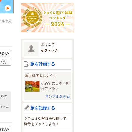
イル表示
ようこそ
ゲスト
さん
旅を計画する
旅の計画をしよう！
初めての日本一周
旅行プラン
サンプルをみる
 料理
さきさん
旅を記録する
クチコミや写真を投稿して、
称号をゲットしよう！