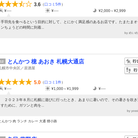
3.6
（
口コミ5件
）
¥----
¥----
¥2,000～¥2,999
手羽先を食べるという目的に対して、とにかく満足感のあるお店です。たまたまオ
ンちょうどの時間に到着...
by めい
とんかつ 檍 あおき 札幌大通店
12
札幌市中央区／居酒屋
5.0
（
口コミ1件
）
¥----
¥1,000～¥1,999
¥----
２０２３年８月に札幌に遊びに行ったとき、あまりに暑いので、その暑さを吹き
すために、ガツンと肉を...
by yos
とんかつ 肉 ランチ カレー 大通 狸小路