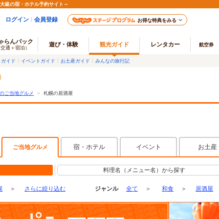
最大級の宿・ホテル予約サイト～
ログイン
会員登録
お得な特典をみる
ゃらんパック
遊び・体験
観光ガイド
レンタカー
航空券
（交通＋宿泊）
メガイド
イベントガイド
お土産ガイド
みんなの旅行記
のご当地グルメ
＞
札幌の居酒屋
宿・ホテル
イベント
お土産
ご当地グルメ
料理名（メニュー名）から探す
幌
＞
さらに絞り込む
ジャンル
全て
＞
和食
＞
居酒屋