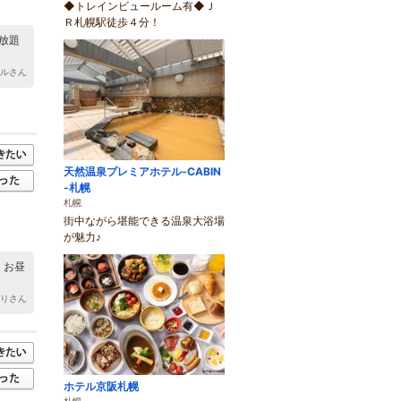
◆トレインビュールーム有◆Ｊ
Ｒ札幌駅徒歩４分！
放題
クルさん
天然温泉プレミアホテル-CABIN
-札幌
札幌
街中ながら堪能できる温泉大浴場
が魅力♪
 お昼
ゆりさん
ホテル京阪札幌