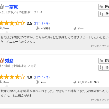
一茶庵
五所川原市／その他軽食・グルメ
3.5
（
口コミ2件
）
¥----
～¥999
¥----
おそばが好物なのですが、こちらのおそばは美味しくてぜひリピートしたいと思い
た。メニューもたくさん...
by いわとびち
秀鮨
外ヶ浜町（東津軽郡）／寿司
4.0
（
口コミ2件
）
¥----
¥----
¥3,000～¥3,999
新鮮でおいしいお寿司が食べられました。やはりこの地方にきたらお魚が食べたく
ますね。また機会があれ...
by いわとびち