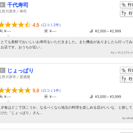
千代寿司
6
五所川原市／寿司
4.5
（
口コミ2件
）
¥----
¥----
¥2,000～¥2,999
とても新鮮でおいしいお寿司をいただきました。また機会がありましたら行ってみ
お店です。おうちが近い...
by いわとびち
じょっぱり
7
五所川原市／居酒屋
5.0
（
口コミ1件
）
¥----
¥----
¥3,000～¥3,999
夕食はどこで頂こうか、なるべくなら地元の料理を楽しめる店がいいな、と探して
けた「じょっぱり」さん...
by wha