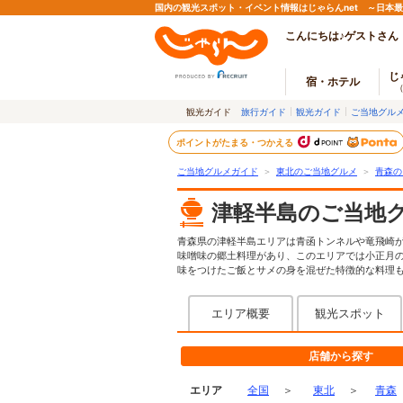
国内の観光スポット・イベント情報はじゃらんnet ～日本
こんにちは♪ゲストさん
じ
宿・ホテル
観光ガイド
旅行ガイド
観光ガイド
ご当地グル
ポイントがたまる・つかえる
ご当地グルメガイド
＞
東北のご当地グルメ
＞
青森の
津軽半島のご当地
青森県の津軽半島エリアは青函トンネルや竜飛崎
味噌味の郷土料理があり、このエリアでは小正月
味をつけたご飯とサメの身を混ぜた特徴的な料理
エリア概要
観光スポット
店舗から探す
エリア
全国
＞
東北
＞
青森