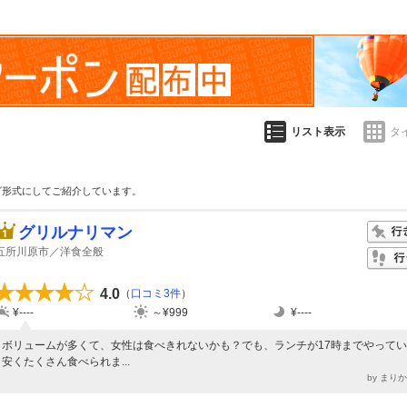
リスト表示
タ
グ形式にしてご紹介しています。
グリルナリマン
五所川原市／洋食全般
4.0
（
口コミ3件
）
¥----
～¥999
¥----
ボリュームが多くて、女性は食べきれないかも？でも、ランチが17時までやって
安くたくさん食べられま...
by まり