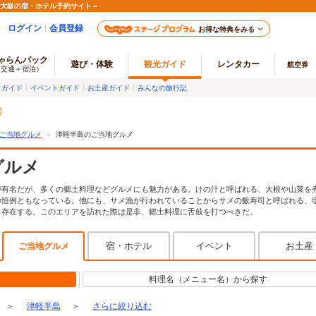
最大級の宿・ホテル予約サイト～
ログイン
会員登録
お得な特典をみる
ゃらんパック
遊び・体験
観光ガイド
レンタカー
航空券
（交通＋宿泊）
メガイド
イベントガイド
お土産ガイド
みんなの旅行記
ご当地グルメ
＞
津軽半島のご当地グルメ
グルメ
が有名だが、多くの郷土料理などグルメにも魅力がある。けの汁と呼ばれる、大根や山菜を
の恒例ともなっている。他にも、サメ漁が行われていることからサメの飯寿司と呼ばれる、
も存在する。このエリアを訪れた際は是非、郷土料理に舌鼓を打つべきだ。
宿・ホテル
イベント
お土産
ご当地グルメ
料理名（メニュー名）から探す
＞
津軽半島
＞
さらに絞り込む