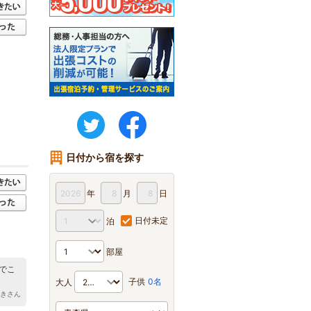
twitter
FaceBook
日付から宿を探す
年
月
日
日付未定
泊
部屋
でこ
子供
0名
大人
ゆきさん