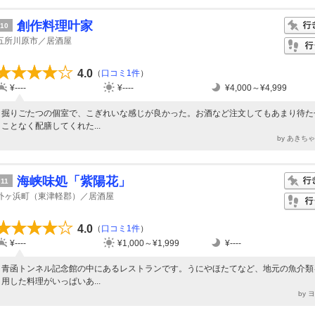
創作料理叶家
10
五所川原市／居酒屋
4.0
（
口コミ1件
）
¥----
¥----
¥4,000～¥4,999
掘りごたつの個室で、こぎれいな感じが良かった。お酒など注文してもあまり待た
ことなく配膳してくれた...
by あきち
海峡味処「紫陽花」
11
外ヶ浜町（東津軽郡）／居酒屋
4.0
（
口コミ1件
）
¥----
¥1,000～¥1,999
¥----
青函トンネル記念館の中にあるレストランです。うにやほたてなど、地元の魚介類
用した料理がいっぱいあ...
by 