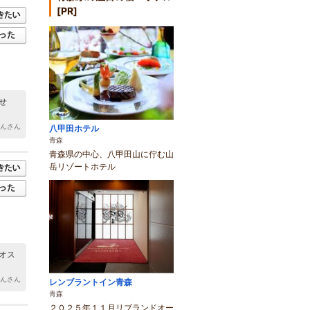
[PR]
せ
ゃんさん
八甲田ホテル
青森
青森県の中心、八甲田山に佇む山
岳リゾートホテル
オス
ゃんさん
レンブラントイン青森
青森
２０２５年１１月リブランドオー