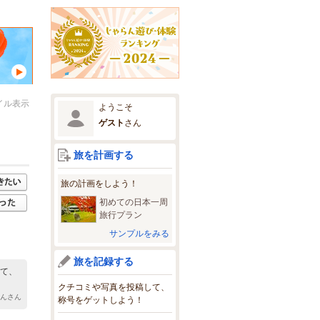
イル表示
ようこそ
ゲスト
さん
旅を計画する
旅の計画をしよう！
初めての日本一周
旅行プラン
サンプルをみる
旅を記録する
いて、
クチコミや写真を投稿して、
かんさん
称号をゲットしよう！