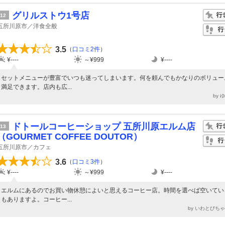
グリルストウ1号店
12
五所川原市／洋食全般
3.5
（
口コミ2件
）
¥----
～¥999
¥----
セットメニューが豊富でいつも迷ってしまいます。何を頼んでもかなりのボリュー
満足できます。店内も広...
by 
ドトールコーヒーショップ 五所川原エルム店
13
（GOURMET COFFEE DOUTOR）
五所川原市／カフェ
3.6
（
口コミ3件
）
¥----
～¥999
¥----
エルムにあるのでお買い物休憩によいと思えるコーヒー店。時間を選べば空いてい
もありますよ。コーヒー...
by いわとびち