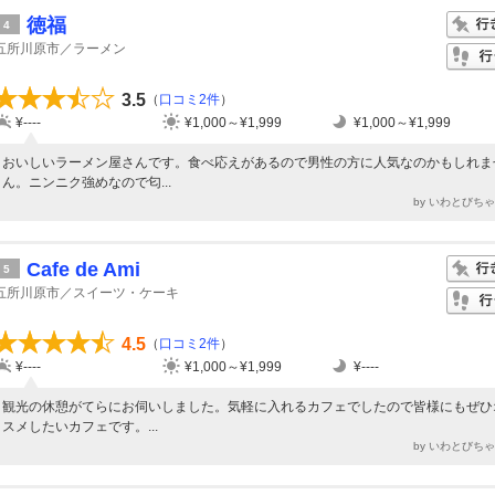
徳福
4
五所川原市／ラーメン
3.5
（
口コミ2件
）
¥----
¥1,000～¥1,999
¥1,000～¥1,999
おいしいラーメン屋さんです。食べ応えがあるので男性の方に人気なのかもしれま
ん。ニンニク強めなので匂...
by いわとびち
Cafe de Ami
5
五所川原市／スイーツ・ケーキ
4.5
（
口コミ2件
）
¥----
¥1,000～¥1,999
¥----
観光の休憩がてらにお伺いしました。気軽に入れるカフェでしたので皆様にもぜひ
スメしたいカフェです。...
by いわとびち