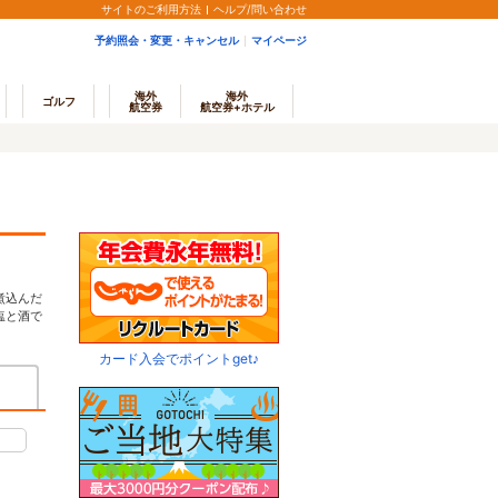
サイトのご利用方法
ヘルプ/問い合わせ
予約照会・変更・キャンセル
マイページ
海外
海外
ゴルフ
航空券
航空券+ホテル
煮込んだ
塩と酒で
カード入会でポイントget♪