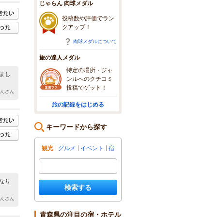
じゃらん 肉球メダル
投稿数や評価でラン
クアップ！
肉球メダルについて
旅の達人メダル
特定の場所・ジャ
まし
ンルへのクチコミ
投稿でゲット！
ゃんさん
旅の記録をはじめる
キーワードから探す
観光
グルメ
イベント
宿
なり
検索する
ゃんさん
青森県の注目の宿・ホテル