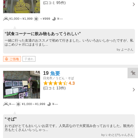
(口コミ 95件)
¥1,000～¥1,999
～¥999
¥----
“試食コーナーに飲み物もあってうれしい”
一緒に行った友達のおススメで初めて行きました。いろいろおいしかったですが、私
はこめジャガにはまりまし...
by よーさん
ご当地
子連れ
19
魚要
日光市／うどん・そば
4.3
(口コミ 13件)
¥----
¥1,000～¥1,999
¥----
“そば”
おそばがとてもおいしいお店です。人気店なので大変混み合っておりました。観光の
方もたくさんいらっしゃっ...
by いわとびちゃんさん