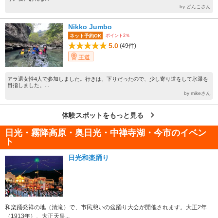
by どんこさん
Nikko Jumbo
ポイント2％
ネット予約OK
5.0
(49件)
王道
アラ還女性4人で参加しました。行きは、下りだったので、少し寄り道をして氷瀑を
目指しました。...
by mikeさん
体験スポットをもっと見る
日光・霧降高原・奥日光・中禅寺湖・今市のイベン
ト
日光和楽踊り
和楽踊発祥の地（清滝）で、市民憩いの盆踊り大会が開催されます。大正2年
（1913年）、大正天皇...