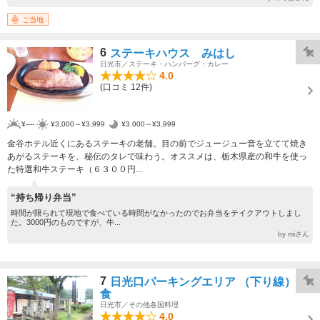
ご当地
6
ステーキハウス みはし
日光市／ステーキ・ハンバーグ・カレー
4.0
(口コミ 12件)
¥----
¥3,000～¥3,999
¥3,000～¥3,999
金谷ホテル近くにあるステーキの老舗。目の前でジュージュー音を立てて焼き
あがるステーキを、秘伝のタレで味わう。オススメは、栃木県産の和牛を使っ
た特選和牛ステーキ（６３００円...
“持ち帰り弁当”
時間が限られて現地で食べている時間がなかったのでお弁当をテイクアウトしまし
た。3000円のものですが、牛...
by miさん
7
日光口パーキングエリア （下り線） 飲
食
日光市／その他各国料理
4.0