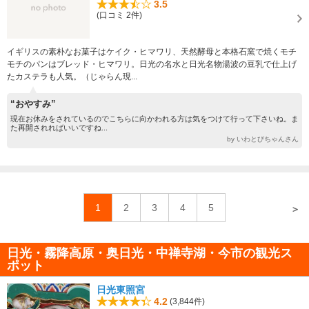
3.5
(口コミ 2件)
イギリスの素朴なお菓子はケイク・ヒマワリ、天然酵母と本格石窯で焼くモチ
モチのパンはブレッド・ヒマワリ。日光の名水と日光名物湯波の豆乳で仕上げ
たカステラも人気。（じゃらん現...
“おやすみ”
現在お休みをされているのでこちらに向かわれる方は気をつけて行って下さいね。ま
た再開されればいいですね...
by いわとびちゃんさん
1
2
3
4
5
＞
日光・霧降高原・奥日光・中禅寺湖・今市の観光ス
ポット
日光東照宮
4.2
(3,844件)