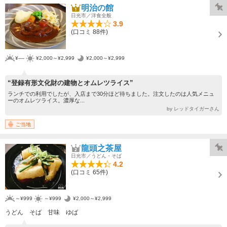
明治の館
日光市／洋食全般
3.9
(口コミ 88件)
¥----
¥2,000～¥2,999
¥2,000～¥2,999
“登録有形文化財の建物とオムレツライス”
ランチでの利用でしたが、入店まで30分ほど待ちました。注文したのは人気メニュ
ーのオムレツライス。濃厚な...
by レッドタイガーさん
ご当地
龍頭之茶屋
日光市／うどん・そば
4.2
(口コミ 65件)
～¥999
～¥999
¥2,000～¥2,999
うどん そば 甘味 ゆば