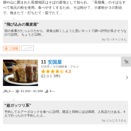
畑や山に囲まれた長畑地区はそばの産地として知られ、「長畑庵」のそばもす
べて地元の粉を使用。食べやすくするため、そば粉が７、小麦粉が３の割合
で、挽きたて・打ちたて・茹でたて...
“飛び込みの蕎麦屋”
宿の食事がたっぷりだから、昼食は軽くしようと思いネットで調べ評判が良さそうな
ので訪問。 ちょうど12時...
by ヨッチャンさん
ご当地
シニア
11
安国屋
日光市／その他軽食・グルメ
4.3
(口コミ 3件)
¥----
¥1,000～¥1,999
¥----
“超ガッツリ系”
予約してエアーズロックを食べに訪問。開店と同時にほぼ満席、人気店だけある。4
人で行ったので予約したエ...
by とらじろうさん