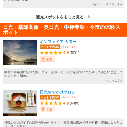
by レッドタイガーさん
観光スポットをもっと見る
日光・霧降高原・奥日光・中禅寺湖・今市の体験ス
ポット
ボンファイア カヌー
ポイント2％
ネット予約OK
4.9
(57件)
王道
以前中禅寺湖に訪れた際、カヌーをやっている方を見ていつかやってみたいと思って
いました。初め...
by よっこさん
日光おでかけサロン
ポイント2％
ネット予約OK
4.6
(40件)
王道
神職の方のガイドの説明がわかりやすく、非公開の部屋で特別祈祷も将軍になったよ
う。後、お札な...