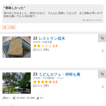
“美味しかった”
雪の日に行きました。祝日だけれど、そんなに混雑しておらず、また回転が早いので
名前を書いてから15分程で...
by まるちゃんさん
ご当地
22
レストラン並木
日光市／洋食全般
2.0
(口コミ 1件)
23
うどんカフェ・何時も庵
日光市／その他軽食・グルメ
5.0
(口コミ 1件)
¥----
¥1,000～¥1,999
¥----