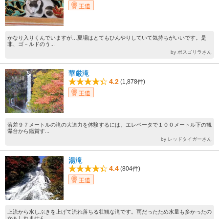
王道
かなり入りくんでいますが…夏場はとてもひんやりしていて気持ちがいいです。是
非、ゴ－ルドのう...
by ボスゴリラさん
華厳滝
4.2
(1,878件)
王道
落差９７メートルの滝の大迫力を体験するには、エレベータで１００メートル下の観
瀑台から鑑賞す...
by レッドタイガーさん
湯滝
4.4
(804件)
王道
上流から水しぶきを上げて流れ落ちる壮観な滝です。雨だったため水量も多かったの
かもしれません...