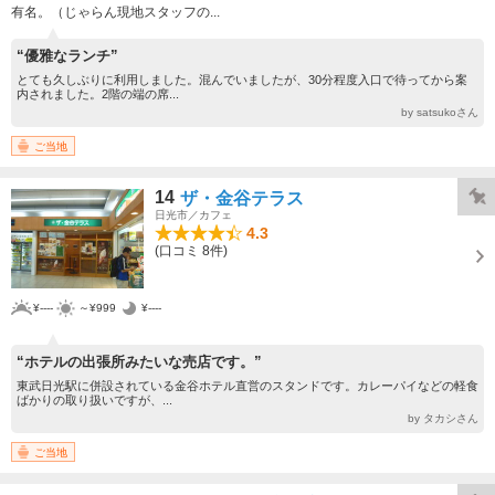
有名。（じゃらん現地スタッフの...
“優雅なランチ”
とても久しぶりに利用しました。混んでいましたが、30分程度入口で待ってから案
内されました。2階の端の席...
by satsukoさん
ご当地
14
ザ・金谷テラス
日光市／カフェ
4.3
(口コミ 8件)
¥----
～¥999
¥----
“ホテルの出張所みたいな売店です。”
東武日光駅に併設されている金谷ホテル直営のスタンドです。カレーパイなどの軽食
ばかりの取り扱いですが、...
by タカシさん
ご当地