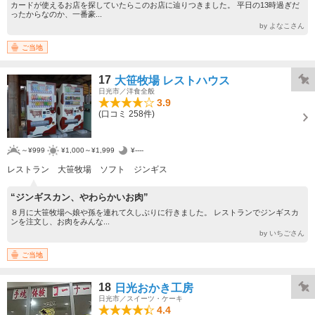
カードが使えるお店を探していたらこのお店に辿りつきました。 平日の13時過ぎだ
ったからなのか、一番豪...
by よなこさん
ご当地
17
大笹牧場 レストハウス
日光市／洋食全般
3.9
(口コミ 258件)
～¥999
¥1,000～¥1,999
¥----
レストラン 大笹牧場 ソフト ジンギス
“ジンギスカン、やわらかいお肉”
８月に大笹牧場へ娘や孫を連れて久しぶりに行きました。 レストランでジンギスカ
ンを注文し、お肉をみんな...
by いちごさん
ご当地
18
日光おかき工房
日光市／スイーツ・ケーキ
4.4