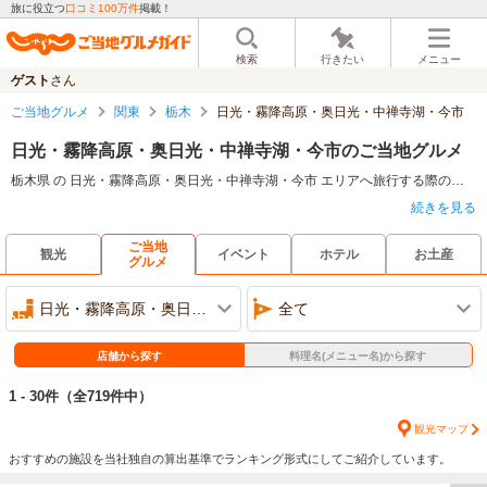
旅に役立つ
口コミ100万件
掲載！
検索
行きたい
メニュー
ゲスト
さん
ご当地グルメ
関東
栃木
日光・霧降高原・奥日光・中禅寺湖・今市
日光・霧降高原・奥日光・中禅寺湖・今市のご当地グルメ
栃木県 の 日光・霧降高原・奥日光・中禅寺湖・今市 エリアへ旅行する際のグルメとしては、日光エリアの湯葉を使った「湯葉料理」、霧降高原エリアの特産品の「とちぎ霧降高原牛」を使った牛肉料理、奥日光で獲れたマスを山椒で煮込んだ「マスの山椒煮」、中禅寺湖エリアの中禅寺湖産のヒメマスを使った「ヒメマス料理」、今市エリアの特産だ蕎麦の実を使って作られた「今市そば」などがある。
続きを見る
ご当地
観光
イベント
ホテル
お土産
グルメ
日光・霧降高原・奥日光・中禅寺湖・今市
全て
店舗から探す
料理名(メニュー名)から探す
1 - 30件
（全719件中）
観光マップ
おすすめの施設を当社独自の算出基準でランキング形式にしてご紹介しています。