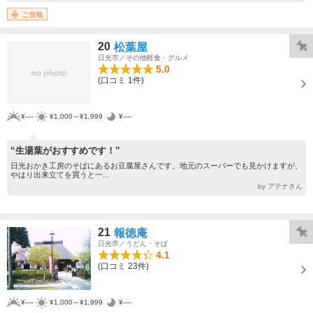
ご当地
20
松葉屋
日光市／その他軽食・グルメ
5.0
(口コミ 1件)
¥----
¥1,000～¥1,999
¥----
“生湯葉がおすすめです！”
日光おかき工房のそばにあるお豆腐屋さんです。地元のスーパーでも見かけますが、
やはり出来立てを買うと一...
by アテナさん
21
報徳庵
日光市／うどん・そば
4.1
(口コミ 23件)
¥----
¥1,000～¥1,999
¥----