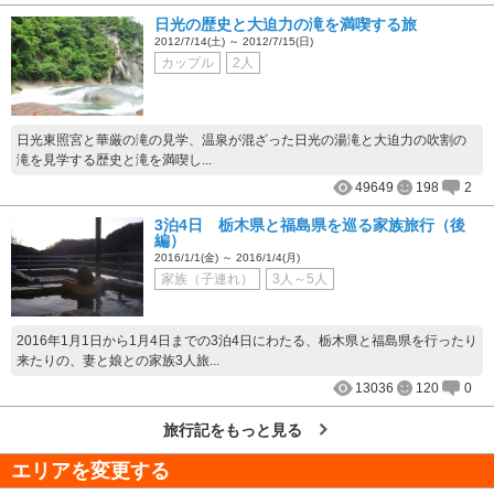
日光の歴史と大迫力の滝を満喫する旅
2012/7/14(土) ～ 2012/7/15(日)
カップル
2人
日光東照宮と華厳の滝の見学、温泉が混ざった日光の湯滝と大迫力の吹割の
滝を見学する歴史と滝を満喫し...
49649
198
2
3泊4日 栃木県と福島県を巡る家族旅行（後
編）
2016/1/1(金) ～ 2016/1/4(月)
家族（子連れ）
3人～5人
2016年1月1日から1月4日までの3泊4日にわたる、栃木県と福島県を行ったり
来たりの、妻と娘との家族3人旅...
13036
120
0
旅行記をもっと見る
エリアを変更する