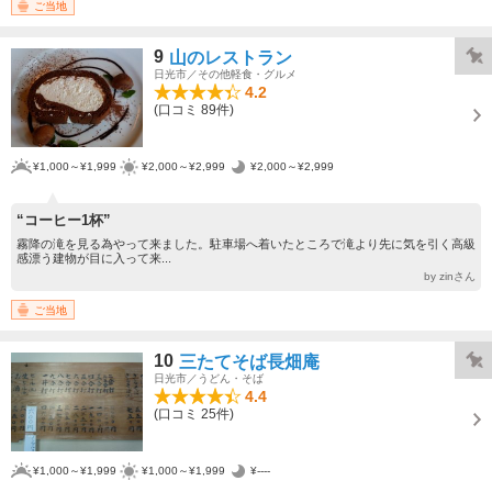
ご当地
9
山のレストラン
日光市／その他軽食・グルメ
4.2
(口コミ 89件)
¥1,000～¥1,999
¥2,000～¥2,999
¥2,000～¥2,999
“コーヒー1杯”
霧降の滝を見る為やって来ました。駐車場へ着いたところで滝より先に気を引く高級
感漂う建物が目に入って来...
by zinさん
ご当地
10
三たてそば長畑庵
日光市／うどん・そば
4.4
(口コミ 25件)
¥1,000～¥1,999
¥1,000～¥1,999
¥----