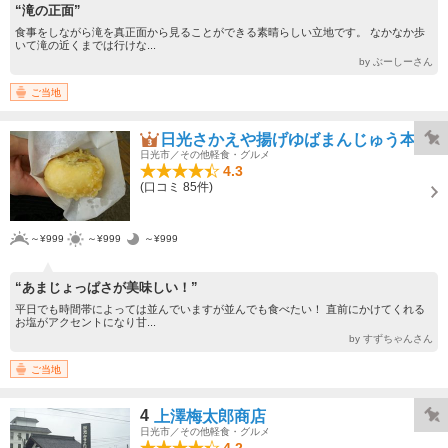
“滝の正面”
食事をしながら滝を真正面から見ることができる素晴らしい立地です。 なかなか歩
いて滝の近くまでは行けな...
by ぶーしーさん
ご当地
日光さかえや揚げゆばまんじゅう本舗
日光市／その他軽食・グルメ
4.3
(口コミ 85件)
～¥999
～¥999
～¥999
“あまじょっぱさが美味しい！”
平日でも時間帯によっては並んでいますが並んでも食べたい！ 直前にかけてくれる
お塩がアクセントになり甘...
by すずちゃんさん
ご当地
4
上澤梅太郎商店
日光市／その他軽食・グルメ
4.2