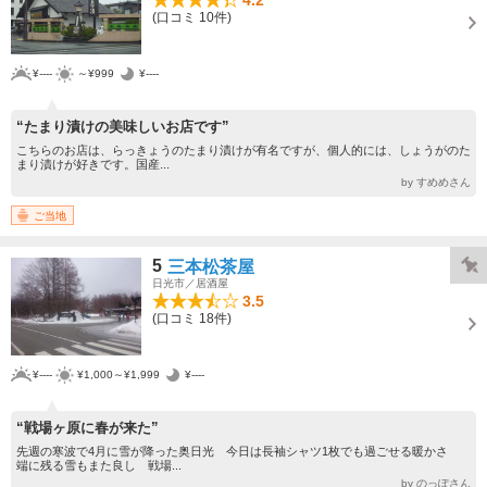
(口コミ 10件)
¥----
～¥999
¥----
“たまり漬けの美味しいお店です”
こちらのお店は、らっきょうのたまり漬けが有名ですが、個人的には、しょうがのた
まり漬けが好きです。国産...
by すめめさん
ご当地
5
三本松茶屋
日光市／居酒屋
3.5
(口コミ 18件)
¥----
¥1,000～¥1,999
¥----
“戦場ヶ原に春が来た”
先週の寒波で4月に雪が降った奥日光 今日は長袖シャツ1枚でも過ごせる暖かさ
端に残る雪もまた良し 戦場...
by のっぽさん