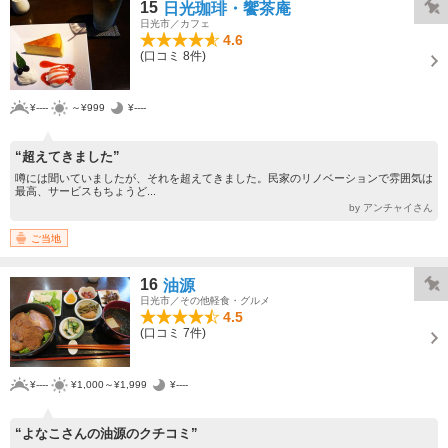
15
日光珈琲・饗茶庵
日光市／カフェ
4.6
(口コミ 8件)
¥----
～¥999
¥----
“超えてきました”
噂には聞いていましたが、それを超えてきました。民家のリノベーションで雰囲気は
最高、サービスもちょうど...
by アンチャイさん
ご当地
16
油源
日光市／その他軽食・グルメ
4.5
(口コミ 7件)
¥----
¥1,000～¥1,999
¥----
“よなこさんの油源のクチコミ”