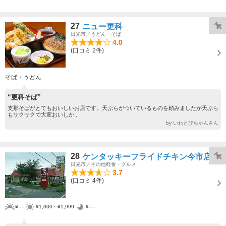
27
ニュー更科
日光市／うどん・そば
4.0
(口コミ 2件)
そば・うどん
“更科そば”
支那そばがとてもおいしいお店です。天ぷらがついているものを頼みましたが天ぷら
もサクサクで大変おいしか...
by いわとびちゃんさん
28
ケンタッキーフライドチキン今市店
日光市／その他軽食・グルメ
3.7
(口コミ 4件)
¥----
¥1,000～¥1,999
¥----