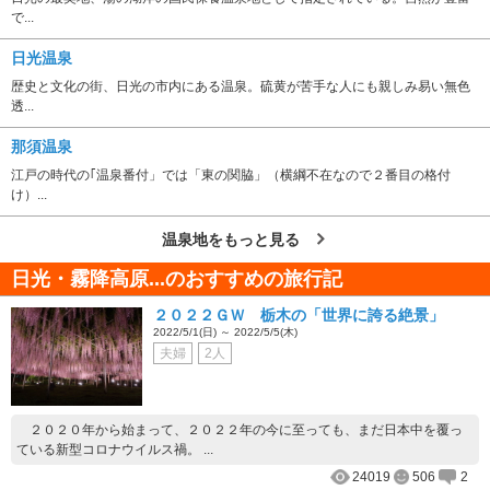
で...
日光温泉
歴史と文化の街、日光の市内にある温泉。硫黄が苦手な人にも親しみ易い無色
透...
那須温泉
江戸の時代の｢温泉番付」では「東の関脇」（横綱不在なので２番目の格付
け）...
温泉地をもっと見る
日光・霧降高原...のおすすめの旅行記
２０２２ＧＷ 栃木の「世界に誇る絶景」
2022/5/1(日) ～ 2022/5/5(木)
夫婦
2人
２０２０年から始まって、２０２２年の今に至っても、まだ日本中を覆っ
ている新型コロナウイルス禍。 ...
24019
506
2