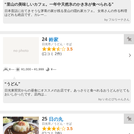
“里山の美味しいカフェ。一年中天然氷のかき氷が食べられる”
日本昔話に出てきそうな茅葺の家が残る里山の隠れ家カフェ。 女将さんの作る料理
はどれも絶品です。カレー...
by フルリーナさん
24
鈴家
日光市／うどん・そば
3.5
(口コミ 2件)
¥----
¥1,000～¥1,999
¥----
“うどん”
日光東照宮からの昼食にオススメのお店です。あっさりと食べれるおうどんがとても
おいしかったです。店内は...
by いわとびちゃんさん
25
日の丸
日光市／うどん・そば
3.5
(口コミ 2件)