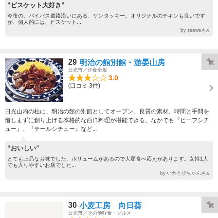
“ビスケット大好き”
今市の、バイパス道路沿いにある、ケンタッキー。オリジナルのチキンも良いです
が、個人的には、ビスケット...
by ssawsさん
29
明治の館別館・游晏山房
日光市／洋食全般
3.0
(口コミ 3件)
日光山内の杜に、明治の館の別館としてオープン。良質の素材、時間と手間を
惜しまずに創り上げる本格的な西洋料理が堪能できる。なかでも『ビーフシチ
ュー』、『テールシチュー』など...
“おいしい”
とても上品なお味でした。ボリュームがあるので大変食べ応えがあります。女性1人
でも入りやすいお店でした...
by いわとびちゃんさん
30
小麦工房 向日葵
日光市／その他軽食・グルメ