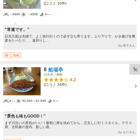
(口コミ 10件)
～¥999
～¥999
¥----
“常連です。”
日光方面は夫婦で、よく旅行行くので必ず立ち寄ります。上り下りで、かき揚げ生蕎
麦をたべたり、、遠回りし...
by 幸子さん
ご当地
8
船場亭
日光市／海鮮
4.2
(口コミ 34件)
¥----
¥2,000～¥2,999
¥----
“景色も味もGOOD！”
まず川沿いの景色がいい！最初に席を決めてから、注文しに行くスタイル。テラス
席、古民家の室内、新しい座...
by なりさん