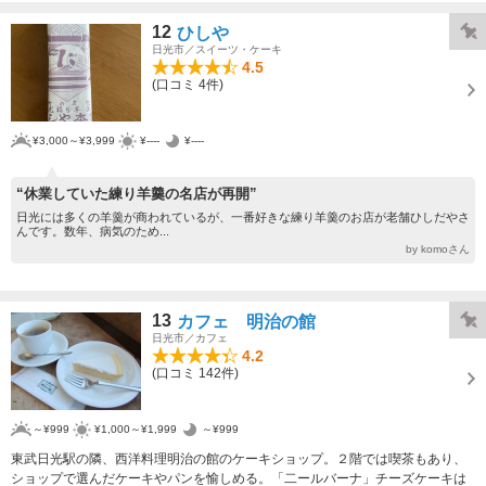
12
ひしや
日光市／スイーツ・ケーキ
4.5
(口コミ 4件)
¥3,000～¥3,999
¥----
¥----
“休業していた練り羊羹の名店が再開”
日光には多くの羊羹が商われているが、一番好きな練り羊羹のお店が老舗ひしだやさ
んです。数年、病気のため...
by komoさん
13
カフェ 明治の館
日光市／カフェ
4.2
(口コミ 142件)
～¥999
¥1,000～¥1,999
～¥999
東武日光駅の隣、西洋料理明治の館のケーキショップ。２階では喫茶もあり、
ショップで選んだケーキやパンを愉しめる。「二ールバーナ」チーズケーキは