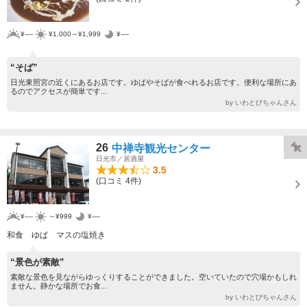
¥----
¥1,000～¥1,999
¥----
“そば”
日光東照宮の近くにあるお店です。ゆばやそばが食べれるお店です。便利な場所にあ
るのでアクセスが簡単です...
by いわとびちゃんさん
26
中禅寺観光センター
日光市／居酒屋
3.5
(口コミ 4件)
¥----
～¥999
¥----
和食 ゆば マスの塩焼き
“景色が素敵”
素敵な景色を見ながらゆっくりすることができました。空いていたので穴場かもしれ
ません。静かな場所でお食...
by いわとびちゃんさん