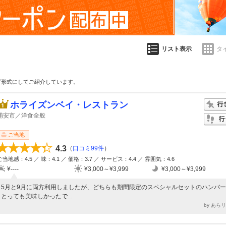
リスト表示
タ
グ形式にしてご紹介しています。
ホライズンベイ・レストラン
浦安市／洋食全般
ご当地
4.3
（
口コミ99件
）
ご当地感：4.5 ／ 味：4.1 ／ 価格：3.7 ／ サービス：4.4 ／ 雰囲気：4.6
¥----
¥3,000～¥3,999
¥3,000～¥3,999
5月と9月に両方利用しましたが、どちらも期間限定のスペシャルセットのハンバ
とっても美味しかったで...
by あら