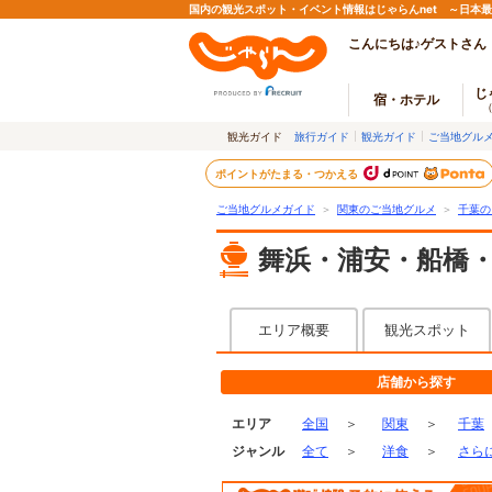
国内の観光スポット・イベント情報はじゃらんnet ～日本
こんにちは♪ゲストさん
じ
宿・ホテル
観光ガイド
旅行ガイド
観光ガイド
ご当地グル
ポイントがたまる・つかえる
ご当地グルメガイド
＞
関東のご当地グルメ
＞
千葉の
舞浜・浦安・船橋
エリア概要
観光スポット
店舗から探す
エリア
全国
＞
関東
＞
千葉
ジャンル
全て
＞
洋食
＞
さら