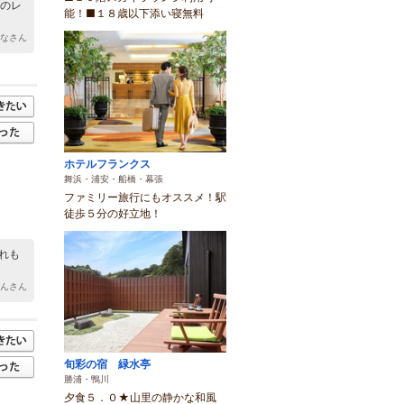
ンのレ
能！■１８歳以下添い寝無料
そなさん
ホテルフランクス
舞浜・浦安・船橋・幕張
ファミリー旅行にもオススメ！駅
徒歩５分の好立地！
れも
ゃんさん
旬彩の宿 緑水亭
勝浦・鴨川
夕食５．０★山里の静かな和風