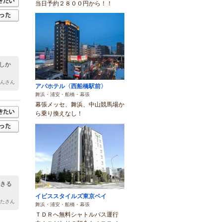
当日予約２８００円から！！
しか
さんさん
アパホテル〈西船橋駅前〉
舞浜・浦安・船橋・幕張
幕張メッセ、舞浜、中山競馬場か
ら乗り換えなし！
できる
イビススタイルズ東京ベイ
ったさん
舞浜・浦安・船橋・幕張
ＴＤＲへ無料シャトルバス運行