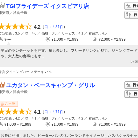
TGIフライデーズ イクスピアリ店
浦安市／洋食全般
4.2
（
口コミ31件
）
ご当地感：3.5 ／ 味：4.0 ／ 価格：3.5 ／ サービス：4.1 ／ 雰囲気：4.5
¥----
¥1,000～¥1,999
¥2,000～¥2,999
平日のランチセットを注文。量も多いし、フリードリンクが魅力。ジャンクフード
や、大人数の食事にもオ...
by 
舞浜 ダイニングバー ステーキ バル
ユカタン・ベースキャンプ・グリル
浦安市／洋食全般
ご当地
4.1
（
口コミ71件
）
ご当地感：4.2 ／ 味：4.1 ／ 価格：3.9 ／ サービス：4.2 ／ 雰囲気：4.5
¥1,000～¥1,999
¥1,000～¥1,999
¥1,000～¥1,999
お昼に利用しました。ピーターパンのネバーランドをイメージしたスペシャルセッ