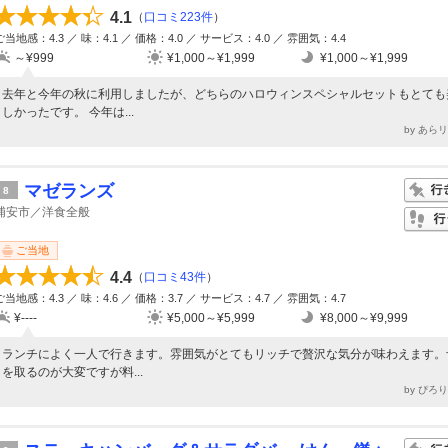
4.1
（
口コミ223件
）
ご当地感：4.3 ／ 味：4.1 ／ 価格：4.0 ／ サービス：4.0 ／ 雰囲気：4.4
～¥999
¥1,000～¥1,999
¥1,000～¥1,999
去年と今年の秋に利用しましたが、どちらのハロウィンスペシャルセットもとても
しかったです。 今年は...
by あら
マゼランズ
8
浦安市／洋食全般
ご当地
4.4
（
口コミ43件
）
ご当地感：4.3 ／ 味：4.6 ／ 価格：3.7 ／ サービス：4.7 ／ 雰囲気：4.7
¥----
¥5,000～¥5,999
¥8,000～¥9,999
ランチによく一人で行きます。雰囲気がとてもリッチで贅沢な気分が味わえます。
を取るのが大変ですが料...
by ぴろ