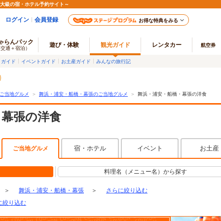
最大級の宿・ホテル予約サイト～
ログイン
会員登録
お得な特典をみる
ゃらんパック
遊び・体験
観光ガイド
レンタカー
航空券
（交通＋宿泊）
メガイド
イベントガイド
お土産ガイド
みんなの旅行記
ご当地グルメ
＞
舞浜・浦安・船橋・幕張のご当地グルメ
＞
舞浜・浦安・船橋・幕張の洋食
・幕張の洋食
宿・ホテル
イベント
お土産
ご当地グルメ
料理名（メニュー名）から探す
＞
舞浜・浦安・船橋・幕張
＞
さらに絞り込む
に絞り込む