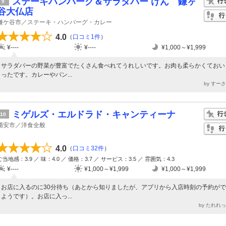
ステーキハンバーグ＆サラダバー けん 鎌ヶ
9
谷大仏店
鎌ケ谷市／ステーキ・ハンバーグ・カレー
4.0
（
口コミ1件
）
¥----
¥----
¥1,000～¥1,999
サラダバーの野菜が豊富でたくさん食べれてうれしいです。お肉も柔らかくておい
ったです。カレーやパン...
by すー
ミゲルズ・エルドラド・キャンティーナ
10
浦安市／洋食全般
4.0
（
口コミ32件
）
ご当地感：3.9 ／ 味：4.0 ／ 価格：3.7 ／ サービス：3.5 ／ 雰囲気：4.3
¥----
¥1,000～¥1,999
¥1,000～¥1,999
お店に入るのに30分待ち（あとから知りましたが、アプリから入店時刻の予約が
ようです）。お店に入っ...
by たれれ