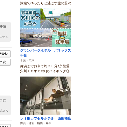
旅館でゆったりと過ごす旅の贅沢
美味
リンさん
グランパークホテル パネックス
千葉
千葉・市原
舞浜までお車で約３０分♪京葉道
穴川ＩＣすぐ♪朝食バイキング◎
予約
りんさん
レオ癒カプセルホテル 西船橋店
舞浜・浦安・船橋・幕張