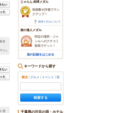
じゃらん 肉球メダル
投稿数や評価でラン
クアップ！
肉球メダルについて
旅の達人メダル
特定の場所・ジャ
ンルへのクチコミ
好き
投稿でゲット！
波平さん
旅の記録をはじめる
キーワードから探す
観光
グルメ
イベント
宿
検索する
ト目
千葉県の注目の宿・ホテル