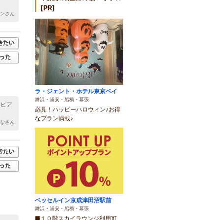
[PR]
リンさん
ラ・ジェント・ホテル東京ベイ
舞浜・浦安・船橋・幕張
スピア
必見！ハッピーハロウィン♪お得
なプラン満載♪
そなさん
ベッセルイン京成津田沼駅前
舞浜・浦安・船橋・幕張
■１０階スカイラウンジ利用可