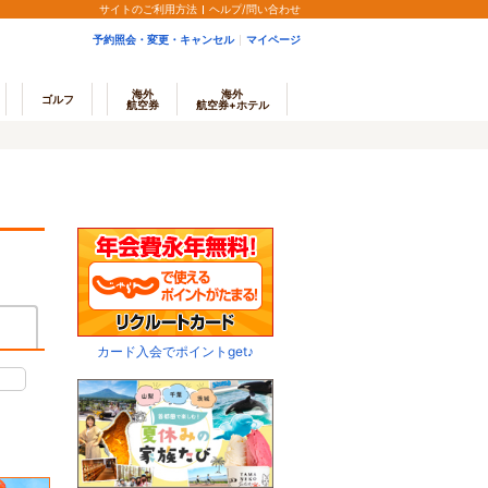
サイトのご利用方法
ヘルプ/問い合わせ
予約照会・変更・キャンセル
マイページ
海外
海外
ゴルフ
航空券
航空券+ホテル
カード入会でポイントget♪