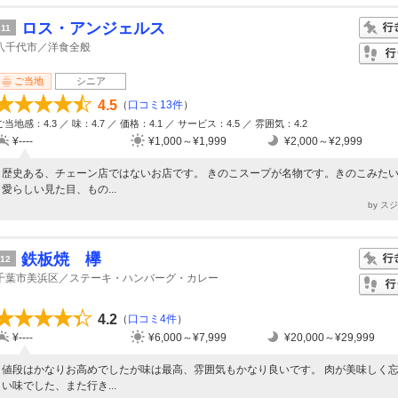
ロス・アンジェルス
11
八千代市／洋食全般
ご当地
シニア
4.5
（
口コミ13件
）
ご当地感：4.3 ／ 味：4.7 ／ 価格：4.1 ／ サービス：4.5 ／ 雰囲気：4.2
¥----
¥1,000～¥1,999
¥2,000～¥2,999
歴史ある、チェーン店ではないお店です。 きのこスープが名物です。きのこみた
愛らしい見た目、もの...
by ス
鉄板焼 欅
12
千葉市美浜区／ステーキ・ハンバーグ・カレー
4.2
（
口コミ4件
）
¥----
¥6,000～¥7,999
¥20,000～¥29,999
値段はかなりお高めでしたが味は最高、雰囲気もかなり良いです。 肉が美味しく
い味でした、また行き...