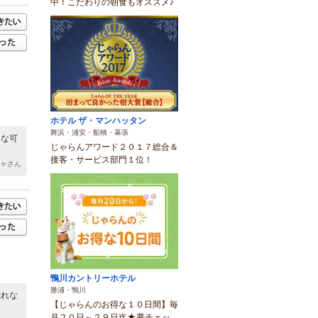
中！こだわりの朝食もオススメ♪
ホテル ザ・マンハッタン
舞浜・浦安・船橋・幕張
いな可
じゃらんアワード２０１７総合＆
接客・サービス部門１位！
ジャさん
鴨川カントリーホテル
勝浦・鴨川
忘れな
【じゃらんのお得な１０日間】毎
月２０日～２９日迄★要チェッ