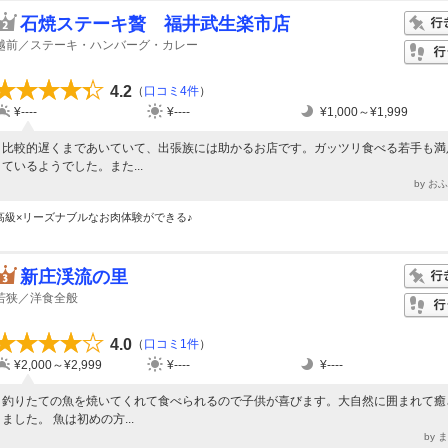
石焼ステーキ贅 福井武生楽市店
越前／ステーキ・ハンバーグ・カレー
4.2
（
口コミ4件
）
¥----
¥----
¥1,000～¥1,999
比較的遅くまであいていて、出張族には助かるお店です。ガッツリ食べる若手も満
ているようでした。また...
by お
高級×リーズナブルなお肉体験ができる♪
新庄渓流の里
若狭／洋食全般
4.0
（
口コミ1件
）
¥2,000～¥2,999
¥----
¥----
釣りたての魚を焼いてくれて食べられるので子供が喜びます。大自然に囲まれて癒
ました。 魚は初めの方...
by 