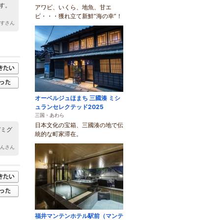
す。
アワビ、いくら、地魚、甘エ
ビ・・・獲れ立て新鮮“海の幸”！
やすさん
オーベルジュほまち 三國湊 ミシ
ュランセレクテッド2025
三国・あわら
日本文化の宝箱、三國湊の地で伝
デミグ
統的な町家滞在。
たんさん
福井マンテンホテル駅前（マンテ