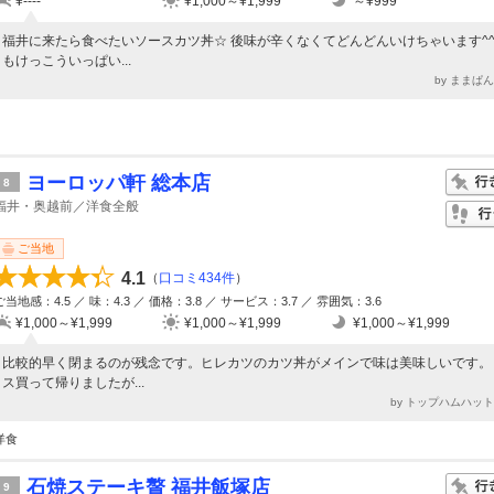
¥----
¥1,000～¥1,999
～¥999
福井に来たら食べたいソースカツ丼☆ 後味が辛くなくてどんどんいけちゃいます^^
もけっこういっぱい...
by ままぱ
ヨーロッパ軒 総本店
8
福井・奥越前／洋食全般
ご当地
4.1
（
口コミ434件
）
ご当地感：4.5 ／ 味：4.3 ／ 価格：3.8 ／ サービス：3.7 ／ 雰囲気：3.6
¥1,000～¥1,999
¥1,000～¥1,999
¥1,000～¥1,999
比較的早く閉まるのが残念です。ヒレカツのカツ丼がメインで味は美味しいです。
ス買って帰りましたが...
by トップハムハッ
洋食
石焼ステーキ贅 福井飯塚店
9