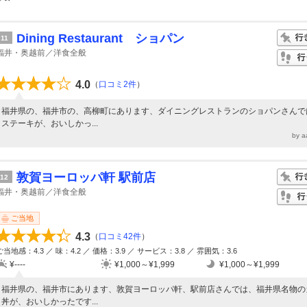
Dining Restaurant ショパン
11
福井・奥越前／洋食全般
4.0
（
口コミ2件
）
福井県の、福井市の、高柳町にあります、ダイニングレストランのショパンさんで
ステーキが、おいしかっ...
by 
敦賀ヨーロッパ軒 駅前店
12
福井・奥越前／洋食全般
ご当地
4.3
（
口コミ42件
）
ご当地感：4.3 ／ 味：4.2 ／ 価格：3.9 ／ サービス：3.8 ／ 雰囲気：3.6
¥----
¥1,000～¥1,999
¥1,000～¥1,999
福井県の、福井市にあります、敦賀ヨーロッパ軒、駅前店さんでは、福井県名物の
丼が、おいしかったです...