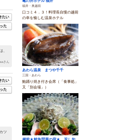
亀の井ホテル 福井
福井・奥越前
口コミ４．３！料理長自慢の越前
の幸を愉しむ温泉ホテル
は、
aaaさん
あわら温泉 まつや千千
三国・あわら
鮑踊り焼き付き会席（「食事処」
又「別会場」）
カツ
越前★鮮魚問屋の宿★ 旨し旬