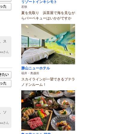
リゾートインキシモト
若狭
夏を先取り 浜茶屋で海を見なが
らバーベキューはいかがですか
、ス
aaaさん
勝山ニューホテル
福井・奥越前
スカイラインが一望できるプテラ
ノドンルーム！
、ソ
aaaさん