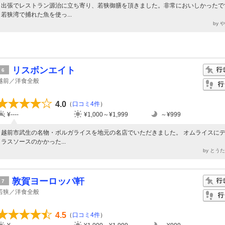
出張でレストラン源治に立ち寄り、若狭御膳を頂きました。非常においしかったで
若狭湾で捕れた魚を使っ...
by 
リスボンエイト
6
越前／洋食全般
4.0
（
口コミ4件
）
¥----
¥1,000～¥1,999
～¥999
越前市武生の名物・ボルガライスを地元の名店でいただきました。 オムライスに
ラスソースのかかった...
by とう
敦賀ヨーロッパ軒
7
若狭／洋食全般
4.5
（
口コミ4件
）