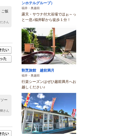
ンホテルグループ）
福井・奥越前
 ご飯
露天・サウナ付大浴場でほぉ～っ
と一息♪福井駅から徒歩１分！
んださん
割烹旅館 越前満月
福井・奥越前
行楽シーズンはぜひ越前満月へお
越しください♪
 ソー
ト卿さん