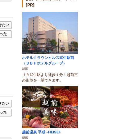
[PR]
ホテルクラウンヒルズ武生駅前
（ＢＢＨホテルグループ）
越前
ＪＲ武生駅より徒歩１分！越前市
の街並を一望できます。
越前温泉 平成 -HEISEI-
越前