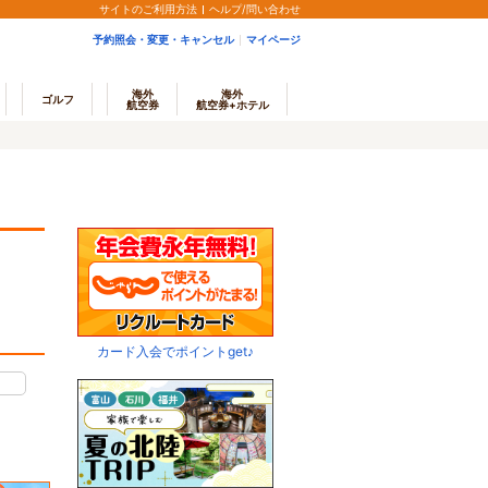
サイトのご利用方法
ヘルプ/問い合わせ
予約照会・変更・キャンセル
マイページ
海外
海外
ゴルフ
航空券
航空券+ホテル
カード入会でポイントget♪