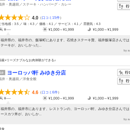
福井・奥越前／ステーキ・ハンバーグ・カレー
4.0
（
口コミ15件
）
ご当地感：3.5 ／ 味：4.3 ／ 価格：4.1 ／ サービス：4.1 ／ 雰囲気：4.3
¥----
¥1,000～¥1,999
¥1,000～¥1,999
福井県の、福井市の、飯塚町にあります、石焼きステーキ贅、福井飯塚店さんでは
テーキが、おいしかった...
by 
高級×リーズナブルなお肉体験ができる♪
ヨーロッパ軒 みゆき分店
10
福井・奥越前／洋食全般
4.6
（
口コミ6件
）
¥----
¥1,000～¥1,999
¥1,000～¥1,999
福井県の、福井市にあります、レストランの、ヨーロッパ軒、みゆき分店さんでは
ースカツ丼が、おいしか...
by 
洋食