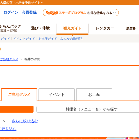
最大級の宿・ホテル予約サイト～
ログイン
会員登録
お得な特典をみる
ゃらんパック
遊び・体験
観光ガイド
レンタカー
航空券
（交通＋宿泊）
メガイド
イベントガイド
お土産ガイド
みんなの旅行記
ご当地グルメ
＞
福井の洋食
イベント
お土産
ご当地グルメ
料理名（メニュー名）から探す
＞
さらに絞り込む
に絞り込む