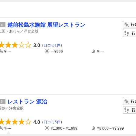
越前松島水族館 展望レストラン
4
三国・あわら／洋食全般
3.0
（
口コミ1件
）
¥----
～¥999
¥----
レストラン 源治
5
若狭／洋食全般
4.0
（
口コミ5件
）
¥----
¥1,000～¥1,999
¥8,000～¥9,999