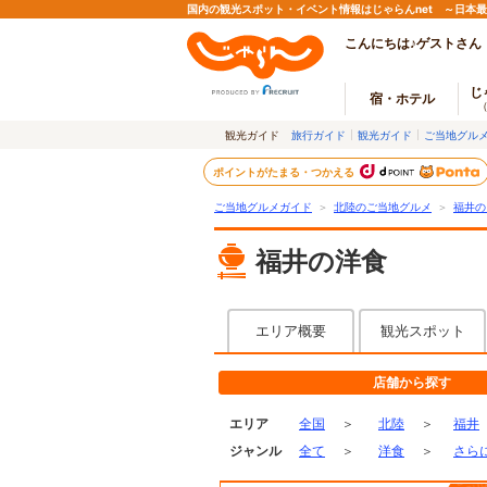
国内の観光スポット・イベント情報はじゃらんnet ～日本
こんにちは♪ゲストさん
じ
宿・ホテル
観光ガイド
旅行ガイド
観光ガイド
ご当地グル
ポイントがたまる・つかえる
ご当地グルメガイド
＞
北陸のご当地グルメ
＞
福井の
福井の洋食
エリア概要
観光スポット
店舗から探す
エリア
全国
＞
北陸
＞
福井
ジャンル
全て
＞
洋食
＞
さら