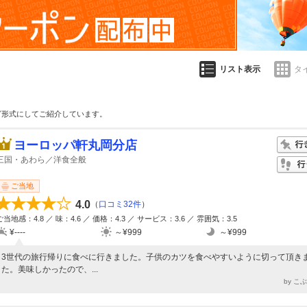
リスト表示
タ
グ形式にしてご紹介しています。
ヨーロッパ軒丸岡分店
三国・あわら／洋食全般
ご当地
4.0
（
口コミ32件
）
ご当地感：4.8 ／ 味：4.6 ／ 価格：4.3 ／ サービス：3.6 ／ 雰囲気：3.5
¥----
～¥999
～¥999
3世代の旅行帰りに食べに行きました。子供のカツを食べやすいように切って頂き
た。美味しかったので、...
by こ