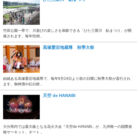
竹田公園一帯で、川遊びの楽しさを体験できる「ひた三隈川 鮎まつり」が開
催されます。毎年恒例...
高塚愛宕地蔵尊 秋季大祭
由緒ある高塚愛宕地蔵尊で、毎年9月24日より前の日曜に秋季大祭が斎行され
ます。御神酒や紅白餅...
天空 de HANABI
大分県内では最大級となる花火大会『天空de HANABI』が、九州唯一の国際規
格サーキット、オート...