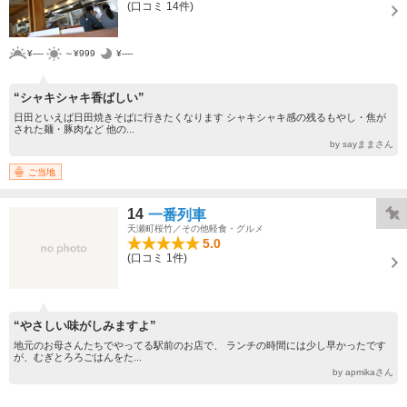
(口コミ 14件)
¥----
～¥999
¥----
“シャキシャキ香ばしい”
日田といえば日田焼きそばに行きたくなります シャキシャキ感の残るもやし・焦が
された麺・豚肉など 他の...
by sayままさん
ご当地
14
一番列車
天瀬町桜竹／その他軽食・グルメ
5.0
(口コミ 1件)
“やさしい味がしみますよ”
地元のお母さんたちでやってる駅前のお店で、 ランチの時間には少し早かったです
が、むぎとろろごはんをた...
by apmikaさん