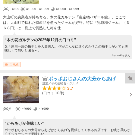
～¥999
¥1,000～¥1,999
¥1,000～¥1,999
大山町の農業者が持ち寄る、木の花ガルテン「農産物バザール館」。ここで
は、大山町で採れた特産品を使ったジャムが好評。特に『完熟梅ジャム』（３
６８円）は、樹上で黄熟した梅を使...
“木の花ガルテンの2025年12月の口コミ”
又々黒川一族の梅干しを大量購入。 何がこんなに違うのか？この梅干しがとても美
味しくて無いと困る～。
by sakkyさん
ご当地
ポッポおじさんの大分からあげ
渡里／その他軽食・グルメ
3.7
(口コミ 10件)
¥----
～¥999
～¥999
“からあげが美味しい”
ポッポおじさんの大分からあげはからあげを提供してくれるお店です．お肉が柔らか
くてジューシーで美味しい...