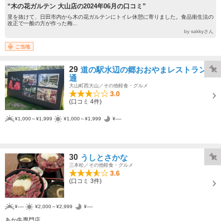
“木の花ガルテン 大山店の2024年06月の口コミ”
里を抜けて、日田市内から木の花ガルテンにトイレ休憩に寄りました。食品衛生法の
改正で一般の方が作った梅...
by sakkyさん
ご当地
29
道の駅水辺の郷おおやまレストラン直
通
大山町西大山／その他軽食・グルメ
3.0
(口コミ 4件)
¥1,000～¥1,999
¥1,000～¥1,999
¥----
30
うしとさかな
三本松／その他軽食・グルメ
3.6
(口コミ 3件)
¥----
¥2,000～¥2,999
¥----
あか牛専門店