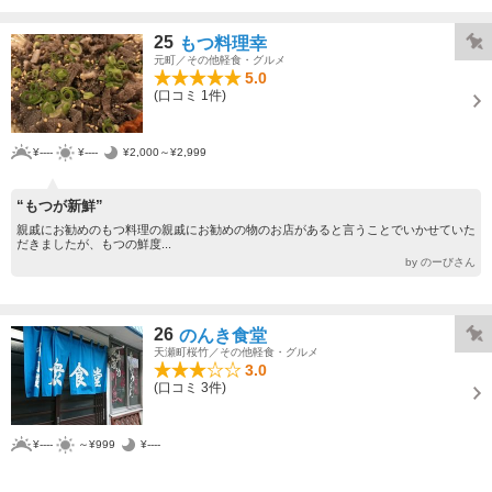
25
もつ料理幸
元町／その他軽食・グルメ
5.0
(口コミ 1件)
¥----
¥----
¥2,000～¥2,999
“もつが新鮮”
親戚にお勧めのもつ料理の親戚にお勧めの物のお店があると言うことでいかせていた
だきましたが、もつの鮮度...
by のーびさん
26
のんき食堂
天瀬町桜竹／その他軽食・グルメ
3.0
(口コミ 3件)
¥----
～¥999
¥----