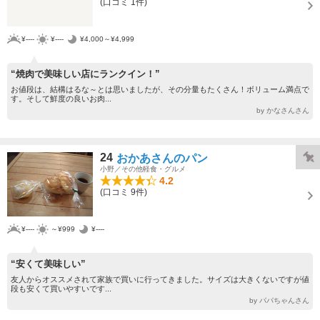
(口コミ 1件)
¥----
¥----
¥4,000～¥4,999
“焼肉で美味しい店にランクイン！”
お値段は、結構はるな～とは思いましたが、その分量もたくさん！ボリューム満点で
す。そして鮮度の良いお肉...
by かなさんさん
24
おかあさんのパン
小野／その他軽食・グルメ
4.2
(口コミ 9件)
¥----
～¥999
¥----
“安くて美味しい”
友人からオススメされて家族で買いに行ってきました。サイズは大きくないですが値
段も安くて買いやすいです...
by パパちゃんさん