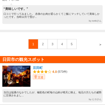
“美味しいです。”
口コミで行ってみました。 赤身のお肉が柔らかくてご飯にマッチしていて美味しか
ったです。当時12月で雪が...
by tottkさん
1
2
3
4
5
＞
日田市の観光スポット
豆田町
4.0
(573件)
王道
当日は猛暑のなかでしたが、極彩色の町毎の山鉾が晴天に映え、地元の方たちの威勢
に圧倒されまし...
by ヒロさん