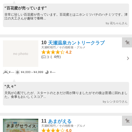
“百花蜜が売っています”
非常に珍しい百花蜜が売っています。百花蜜とはニホンミツバチのハチミツです。津
江の大工さんが趣味で養蜂...
by 花ちゃんさん
10
天瀬温泉カントリークラブ
天瀬町桜竹／その他軽食・グルメ
4.2
(口コミ 4件)
¥----
¥4,000～¥4,999
¥----
“久々”
天気が心配でしたが、スタートのときだけ雨が降りましたがその後は普通に回れまし
た。食事もおいしくスコア...
by レンタロウさん
11
あまがえる
天瀬町桜竹／その他軽食・グルメ
4.0