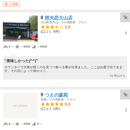
ご当地
8
想夫恋大山店
大山町西大山／その他軽食・グルメ
3.5
(口コミ 4件)
¥----
～¥999
～¥999
“美味しかった(^^)”
カウンターで大将が焼くのを見つつ食べる事が出来ました。ここはお皿で出てきま
す。その店によって味やメニ...
by 秋山さん
9
つえの森苑
高瀬／その他軽食・グルメ
5.0
(口コミ 1件)
¥----
～¥999
¥----