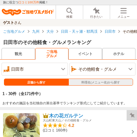
旅に役立つ
口コミ100万件
掲載！
検索
行きたい
メニュー
ゲスト
さん
ご当地グルメ
九州
大分
日田・天ヶ瀬・耶馬渓
日田市
その他
日田市のその他軽食・グルメランキング
ご当地
観光
イベント
ホテル
グルメ
日田市
その他軽食・グルメ
店舗から探す
料理名(メニュー名)から探す
1 - 30件
（全171件中）
おすすめの施設を当社独自の算出基準でランキング形式にしてご紹介しています。
木の花ガルテン
大山町東大山／その他軽食・グルメ
4.2
(口コミ 160件)