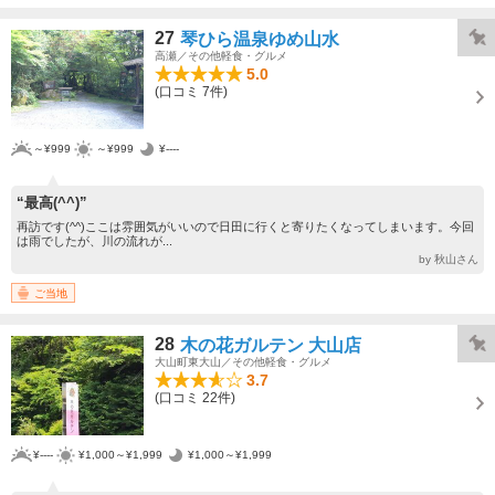
27
琴ひら温泉ゆめ山水
高瀬／その他軽食・グルメ
5.0
(口コミ 7件)
～¥999
～¥999
¥----
“最高(^^)”
再訪です(^^)ここは雰囲気がいいので日田に行くと寄りたくなってしまいます。今回
は雨でしたが、川の流れが...
by 秋山さん
ご当地
28
木の花ガルテン 大山店
大山町東大山／その他軽食・グルメ
3.7
(口コミ 22件)
¥----
¥1,000～¥1,999
¥1,000～¥1,999