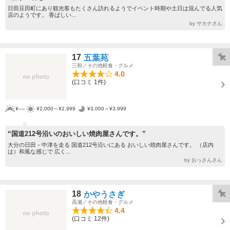
日田豆田町にあり観光客もたくさん訪れるようでイベント時期や土日は混んでる人気
店のようです。 香ばしい...
by サカナさん
17
五葉苑
三和／その他軽食・グルメ
4.0
(口コミ 1件)
¥----
¥2,000～¥2,999
¥3,000～¥3,999
“国道212号沿いのおいしい焼肉屋さんです。”
大分の日田－中津を走る 国道212号沿いにある おいしい焼肉屋さんです。 （店内
は）和風な感じで 広く...
by おっさんさん
18
かやうさぎ
高瀬／その他軽食・グルメ
4.4
(口コミ 12件)