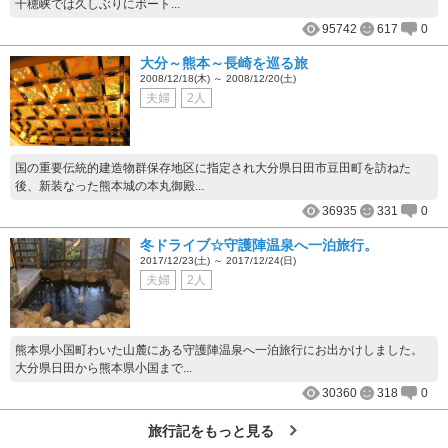
千穂峡では久しぶりにボート...
95742
617
0
大分～熊本～長崎を巡る旅
2008/12/18(木) ～ 2008/12/20(土)
夫婦
2人
国の重要伝統的建造物群保存地区に指定され大分県日田市豆田町を訪ねた
後、新装なった熊本城の本丸御殿...
36935
331
0
冬ドライブ☆守護陣温泉へ一泊旅行。
2017/12/23(土) ～ 2017/12/24(日)
夫婦
2人
熊本県小国町わいた山麓にある守護陣温泉へ一泊旅行にお出かけしました。
大分県日田から熊本県小国まで...
30360
318
0
旅行記をもっと見る