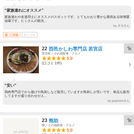
“家族連れにオススメ”
家族連れや友達同士にオススメのスポットです。とてもかおり豊かな風情ある味噌醤
油蔵です。たくさんの観光...
by タカさん
ご当地
カップル
22
西邑かしわ専門店 若宮店
若宮町／その他軽食・グルメ
5.0
(口コミ 1件)
“安い”
鶏肉専門店でから揚げや鳥刺しなど販売していますが鳥刺しが安いです。単品も販売
してますが盛り合わせが人...
by poporonさん
23
熊助
隈／その他軽食・グルメ
5.0