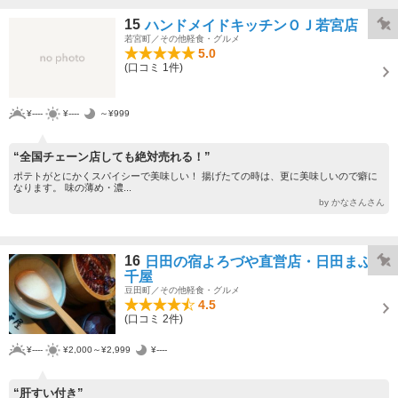
15
ハンドメイドキッチンＯＪ若宮店
若宮町／その他軽食・グルメ
5.0
(口コミ 1件)
¥----
¥----
～¥999
“全国チェーン店しても絶対売れる！”
ポテトがとにかくスパイシーで美味しい！ 揚げたての時は、更に美味しいので癖に
なります。 味の薄め・濃...
by かなさんさん
16
日田の宿よろづや直営店・日田まぶし
千屋
豆田町／その他軽食・グルメ
4.5
(口コミ 2件)
¥----
¥2,000～¥2,999
¥----
“肝すい付き”