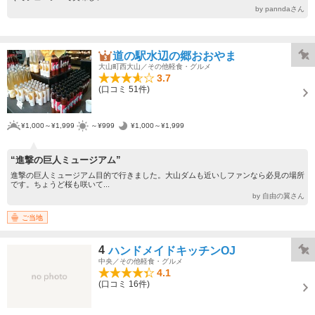
by panndaさん
道の駅水辺の郷おおやま
大山町西大山／その他軽食・グルメ
3.7
(口コミ 51件)
¥1,000～¥1,999
～¥999
¥1,000～¥1,999
“進撃の巨人ミュージアム”
進撃の巨人ミュージアム目的で行きました。大山ダムも近いしファンなら必見の場所
です。ちょうど桜も咲いて...
by 自由の翼さん
ご当地
4
ハンドメイドキッチンOJ
中央／その他軽食・グルメ
4.1
(口コミ 16件)