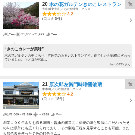
20
木の花ガルテンきのこレストラン
大山町東大山／その他軽食・グルメ
3.2
(口コミ 5件)
¥----
¥1,000～¥1,999
¥----
“きのこカレーが美味”
木の花ガルテンの中にあり、雰囲気のあるレストランです。雨でしたが結構にぎわっ
ていました。キノコが沢山...
by LOTTYさん
21
原次郎左衛門味噌醤油蔵
中本町／その他軽食・グルメ
4.2
(口コミ 18件)
¥1,000～¥1,999
～¥999
¥----
創業１００年余りを誇る味噌・醤油の醸造元。伝統の味と製法にこだわったそ
の味は県外にも広く知られており、その製造工程を見学することも可能。また
天然色素を使った７色の虹色ラム...