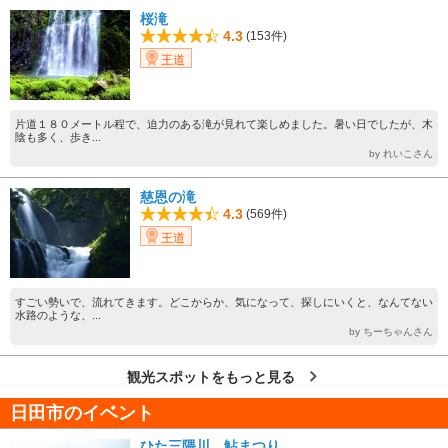
桜滝
4.3
(153件)
王道
片道１８０メートル程で、迫力のある滝が見れて楽しめました。暑い日でしたが、木
陰も多く、歩き...
by れいこさん
慈恩の滝
4.3
(569件)
王道
すごい勢いで、流れてきます。どこからか、気になって、探しにいくと、なんてない
水路のような、...
by ちーちゃんさん
観光スポットをもっと見る
日田市のイベント
ひた三隈川 鮎まつり