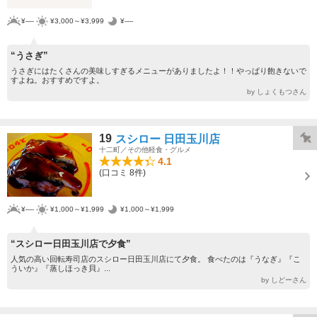
¥----
¥3,000～¥3,999
¥----
“うさぎ”
うさぎにはたくさんの美味しすぎるメニューがありましたよ！！やっぱり飽きないで
すよね。おすすめですよ。
by しょくもつさん
19
スシロー 日田玉川店
十二町／その他軽食・グルメ
4.1
(口コミ 8件)
¥----
¥1,000～¥1,999
¥1,000～¥1,999
“スシロー日田玉川店で夕食”
人気の高い回転寿司店のスシロー日田玉川店にて夕食。 食べたのは『うなぎ』『こ
ういか』『蒸しほっき貝』...
by しどーさん