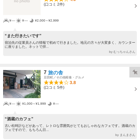
(口コミ 2件)
¥----
¥----
¥2,000～¥2,999
“また行きたいです”
宿泊先の従業員さんの情報で初めて行きました。地元の方々が大変多く、カウンター
に座りました。ネットで拝...
by むっちゃんさん
7
旅の舎
豆田町／その他軽食・グルメ
3.8
(口コミ 5件)
¥----
¥1,000～¥1,999
¥----
“酒蔵のカフェ”
古い柱時計などがあって、レトロな雰囲気がとてもおしゃれなカフェです。酒蔵のカ
フェですので、もちろん日...
by まんまさん