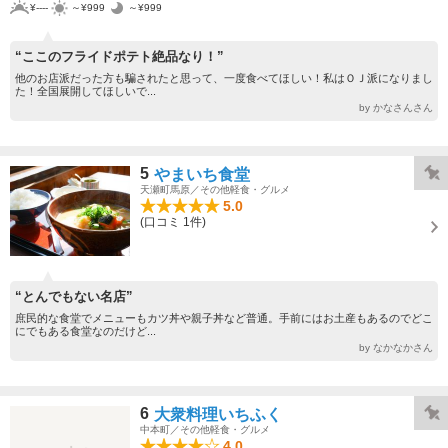
¥----
～¥999
～¥999
“ここのフライドポテト絶品なり！”
他のお店派だった方も騙されたと思って、一度食べてほしい！私はＯＪ派になりまし
た！全国展開してほしいで...
by かなさんさん
5
やまいち食堂
天瀬町馬原／その他軽食・グルメ
5.0
(口コミ 1件)
“とんでもない名店”
庶民的な食堂でメニューもカツ丼や親子丼など普通。手前にはお土産もあるのでどこ
にでもある食堂なのだけど...
by なかなかさん
6
大衆料理いちふく
中本町／その他軽食・グルメ
4.0