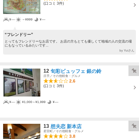
(口コミ 3件)
¥----
～¥999
¥----
“フレンドリー”
とってもフレンドリーなお店です。 お店の方もとても優しくて地域の人の交流の場
にもなっているみたいです...
by Yuiさん
12
旬彩ビュッフェ 銀の鈴
庄手／その他軽食・グルメ
2.6
(口コミ 3件)
¥----
¥1,000～¥1,999
¥----
13
想夫恋 新本店
若宮町／その他軽食・グルメ
3.8