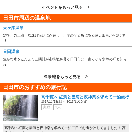
イベントをもっと見る
日田市周辺の温泉地
天ヶ瀬温泉
筑後川の上流・玖珠川沿いに点在し、川岸の至る所にある露天風呂から湯けむ
り...
日田温泉
豊かな水をたたえた三隈川が市街地を貫く日田市は、古くから水郷の町と知ら
れ...
温泉地をもっと見る
日田市のおすすめの旅行記
高千穂へ 紅葉と雲海と夜神楽を求めて一泊旅行
2017/11/18(土) ～ 2017/11/19(日)
夫婦
2人
高千穂へ紅葉と雲海と夜神楽を求めて一泊二日でお出かけしてきました！ 高