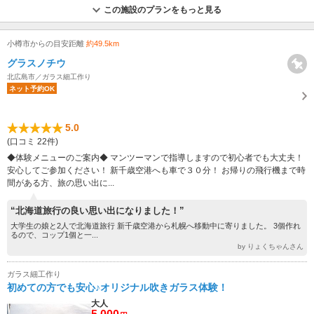
この施設のプランをもっと見る
小樽市からの目安距離
約49.5km
グラスノチウ
北広島市／ガラス細工作り
ネット予約OK
5.0
(口コミ 22件)
◆体験メニューのご案内◆ マンツーマンで指導しますので初心者でも大丈夫！
安心してご参加ください！ 新千歳空港へも車で３０分！ お帰りの飛行機まで時
間がある方、旅の思い出に...
“北海道旅行の良い思い出になりました！”
大学生の娘と2人で北海道旅行 新千歳空港から札幌へ移動中に寄りました。 3個作れ
るので、コップ1個と一...
by りょくちゃんさん
ガラス細工作り
初めての方でも安心♪オリジナル吹きガラス体験！
大人