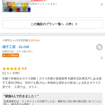
5,000
～
円
100ポイント～たまる！
この施設のプラン一覧へ（1件）
小樽市からの目安距離
約29.9km
硝子工房 GLOW
札幌市北区／ガラス細工作り
ネット予約OK
4.9
(口コミ 22件)
札幌で本格吹きガラス体験｜ガラス作家が直接指導 札幌市北区東茨戸にある硝
子工房GLOWは、市内でも数少ない本格的な宙吹きの技法による吹きガラス工
房です。 工房では、ガラス...
“家族4人で行きました！”
北海道旅行は、スノボメインの日程でしたが、最終日に何か形の残る思い出づくりと
思い、硝子作りを選択。し...