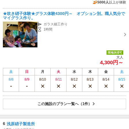
5000人
以上が体験
★吹き硝子体験★グラス体験4300円～ オプション別。職人気分で
マイグラス作り。
ガラス細工作り
1時間
現地決済可
大人
4,300円～
土
日
月
火
水
木
金
土
8/8
8/9
8/10
8/11
8/12
8/13
8/14
8/15
この施設のプラン一覧へ（1件）
6
浅原硝子製造所