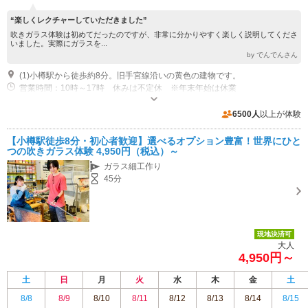
“楽しくレクチャーしていただきました”
吹きガラス体験は初めてだったのですが、非常に分かりやすく楽しく説明してくださ
いました。実際にガラスを...
by でんでんさん
(1)小樽駅から徒歩約8分。旧手宮線沿いの黄色の建物です。
営業時間：10時～17時 休みは不定休 ※年末年始は休業
近隣駐車場あり（有料）10台
6500人
以上が体験
【小樽駅徒歩8分・初心者歓迎】選べるオプション豊富！世界にひと
つの吹きガラス体験 4,950円（税込）～
ガラス細工作り
45分
現地決済可
大人
4,950円～
土
日
月
火
水
木
金
土
8/8
8/9
8/10
8/11
8/12
8/13
8/14
8/15