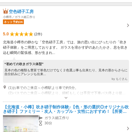
空色硝子工房
小樽市／ガラス細工作り
ネット予約OK
5.0
(2件)
北海道小樽市の静かな「空色硝子工房」では、旅の思い出にぴったりの「吹き
硝子体験」をご用意しております。 ガラスを溶かす炉のあたたかさ、息を吹き
込む瞬間の緊張感、形が生まれ...
“初めての吹きガラス体型”
見本の色の種類も豊富で単色だけでなく２色選ぶ事も出来たり、見本の形からさらに
自分好みにアレンジも出来...
by もぐさん
(1)お車でのご来店～小樽駅より車で約5分。
(2)バスでのご来店～小樽駅より、錦町もしくは手宮で下車バス停より徒歩10分程度。 （バスの本数は少ないのでご注意ください。）
営業時間：9：00～18：00 休業：水曜日（祝日の場合は営業します）
専用駐車場あり（無料）1台 夏季（5月～10月）は2台。冬季（11月～4月）は1台。
【北海道・小樽】吹き硝子制作体験♪【色・形の選択◎オリジナル吹
き硝子】ファミリー・友人・カップル・女性におすすめ！【所要時
間30分】
ガラス細工作り
30分