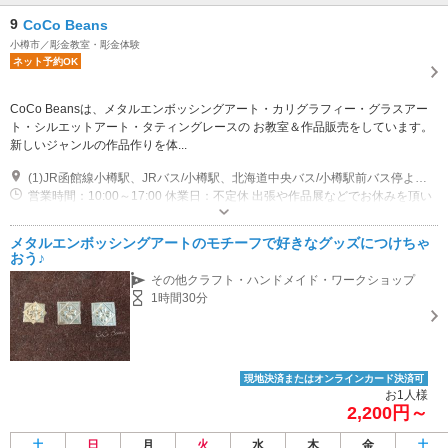
9
CoCo Beans
小樽市／彫金教室・彫金体験
ネット予約OK
CoCo Beansは、メタルエンボッシングアート・カリグラフィー・グラスアー
ト・シルエットアート・タティングレースの お教室＆作品販売をしています。
新しいジャンルの作品作りを体...
(1)JR函館線小樽駅、JRバス/小樽駅、北海道中央バス/小樽駅前バス停より徒歩約6分
営業時間：10:00～17:00 休業日：不定休 出張や作品展などでお休みを頂い
くことがありますので、お問い合わせください
近隣駐車場あり（有料）132台 詳細はこちら https://search.ipos-land.jp/p/detailp.aspx?id=P0100236Z
メタルエンボッシングアートのモチーフで好きなグッズにつけちゃ
おう♪
その他クラフト・ハンドメイド・ワークショップ
1時間30分
現地決済またはオンラインカード決済可
お1人様
2,200円～
土
日
月
火
水
木
金
土