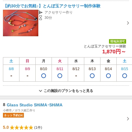
【約30分でお気軽♪】とんぼ玉アクセサリー制作体験
アクセサリー作り
30分
現地決済可
とんぼ玉アクセサリー体験
1,870円～
土
日
月
火
水
木
金
土
8/8
8/9
8/10
8/11
8/12
8/13
8/14
8/15
この施設のプランをもっと見る
8
Glass Studio SHiMA･SHiMA
小樽市／ガラス細工作り
ネット予約OK
5.0
(1件)