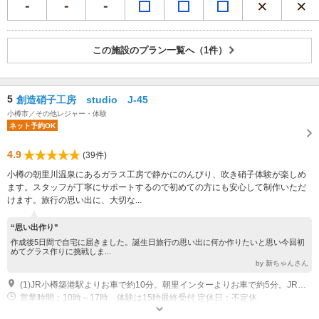
この施設のプラン一覧へ（1件）
5
創造硝子工房 studio J-45
小樽市／その他レジャー・体験
ネット予約OK
4.9
(39件)
小樽の朝里川温泉にあるガラス工房で静かにのんびり、吹き硝子体験が楽しめ
ます。スタッフが丁寧にサポートするので初めての方にも安心して制作いただ
けます。旅行の思い出に、大切な...
“思い出作り”
作成後5日間で自宅に届きました。誕生日旅行の思い出に何か作りたいと思い今回初
めてグラス作りに挑戦しま...
by 新ちゃんさん
(1)JR小樽築港駅よりお車で約10分。朝里インターよりお車で約5分。JR小樽駅より朝里川温泉行のバスにて、朝里川温泉2丁目で下車、徒歩2分。
営業時間：10時～17時 体験は15時最終受付 定休日：不定休
専用駐車場あり（無料）5台 店舗道を挟んで向かい側にございます。