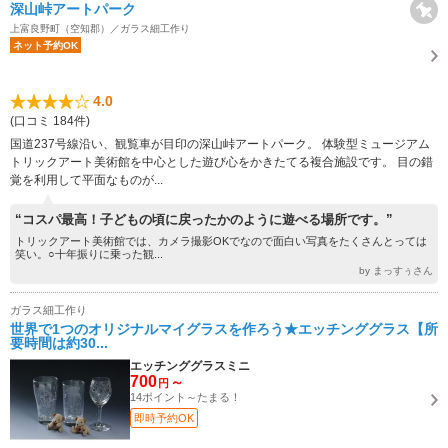
深山峠アートパーク
上富良野町（空知郡）／ガラス細工作り
ネット予約OK
4.0
(口コミ 184件)
国道237号線沿い、観覧車が目印の深山峠アートパーク。 体験型ミュージアム
トリックアート美術館を中心とした遊び心をかきたてる複合施設です。 目の錯
覚を利用して平面なものが...
“コスパ最高！子どもの頃に戻ったかのように遊べる場所です。”
トリックアート美術館では、カメラ撮影OKでなので面白い写真をたくさんとっては
笑い。○十年振りに乗った観...
by まっすぅさん
ガラス細工作り
世界で1つのオリジナルマイグラスを作ろう★エッチンググラス【所
要時間は約30...
エッチンググラスミニ
700
～
円
14ポイント～たまる！
即時予約OK