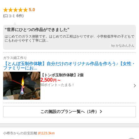
5.0
(口コミ 6件)
“世界にひとつの作品ができました”
はじめてのガラス体験です。はじめての工程ばかりですが、小学校低学年の子どもで
にもわかりやすく丁寧に説...
by かなみんさん
ガラス細工作り
【とんぼ玉制作体験】自分だけのオリジナル作品を作ろう♪【女性・
ファミリーにお...
【トンボ玉制作体験】2個
2,500
～
円
50ポイント～たまる！
この施設のプラン一覧へ（1件）
小樽市からの目安距離
約123.3km