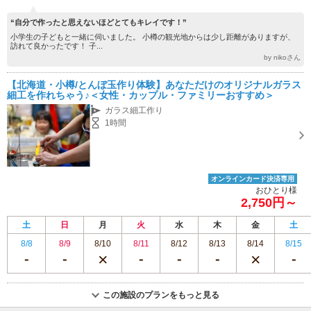
“自分で作ったと思えないほどとてもキレイです！”
小学生の子どもと一緒に伺いました。 小樽の観光地からは少し距離がありますが、
訪れて良かったです！ 子...
by nikoさん
【北海道・小樽/とんぼ玉作り体験】あなただけのオリジナルガラス
細工を作れちゃう♪＜女性・カップル・ファミリーおすすめ＞
ガラス細工作り
1時間
オンラインカード決済専用
おひとり様
2,750円～
土
日
月
火
水
木
金
土
8/8
8/9
8/10
8/11
8/12
8/13
8/14
8/15
この施設のプランをもっと見る