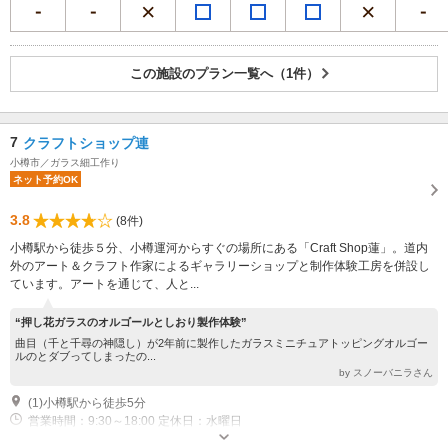
この施設のプラン一覧へ（1件）
7
クラフトショップ連
小樽市／ガラス細工作り
ネット予約OK
3.8
(8件)
小樽駅から徒歩５分、小樽運河からすぐの場所にある「Craft Shop蓮」。道内
外のアート＆クラフト作家によるギャラリーショップと制作体験工房を併設し
ています。アートを通じて、人と...
“押し花ガラスのオルゴールとしおり製作体験”
曲目（千と千尋の神隠し）が2年前に製作したガラスミニチュアトッピングオルゴー
ルのとダブってしまったの...
by スノーバニラさん
(1)小樽駅から徒歩5分
営業時間：9:30～18:00 定休日：水曜日