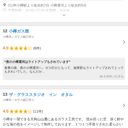
(1)JR小樽駅より徒歩約7分 小樽運河より徒歩約5分
営業時間：10:00~17:00 冬期間：不定休
12
小樽ガス燈
小樽市／ガラス細工作り
4.0
(8件)
“夜の小樽運河はライトアップもされています”
食事の後、夜の小樽運河へ。ガス灯がともって、倉庫群もライトアップされてとって
もきれいでした。なんだか...
by たれれったさん
13
ザ・グラススタジオ イン オタル
小樽市／ガラス細工作り
4.0
(11件)
小樽を一望できる天狗山山麓にあるガラス工房です。 澄み切った空、深く鮮や
かな海の色をイメージして制作しております。１つ１つ手造りされた柔らかい