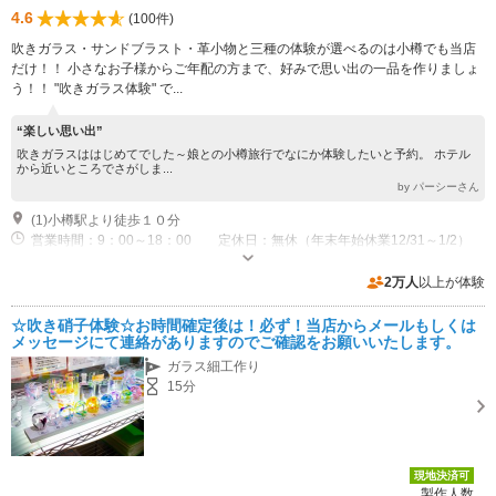
4.6
(100件)
吹きガラス・サンドブラスト・革小物と三種の体験が選べるのは小樽でも当店
だけ！！ 小さなお子様からご年配の方まで、好みで思い出の一品を作りましょ
う！！ "吹きガラス体験" で...
“楽しい思い出”
吹きガラスははじめてでした～娘との小樽旅行でなにか体験したいと予約。 ホテル
から近いところでさがしま...
by パーシーさん
(1)小樽駅より徒歩１０分
営業時間：9：00～18：00 定休日：無休（年末年始休業12/31～1/2）
駐車場なし
2万人
以上が体験
☆吹き硝子体験☆お時間確定後は！必ず！当店からメールもしくは
メッセージにて連絡がありますのでご確認をお願いいたします。
ガラス細工作り
15分
現地決済可
製作人数