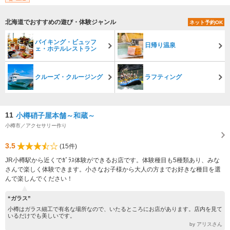
北海道でおすすめの遊び・体験ジャンル
ネット予約OK
バイキング・ビュッフ
日帰り温泉
ェ・ホテルレストラン
クルーズ・クルージング
ラフティング
11
小樽硝子屋本舗～和蔵～
小樽市／アクセサリー作り
3.5
(15件)
JR小樽駅から近くでｶﾞﾗｽ体験ができるお店です。体験種目も5種類あり、みな
さんで楽しく体験できます。小さなお子様から大人の方までお好きな種目を選
んで楽しんでください！
“ガラス”
小樽はガラス細工で有名な場所なので、いたるところにお店があります。店内を見て
いるだけでも美しいです。
by アリスさん