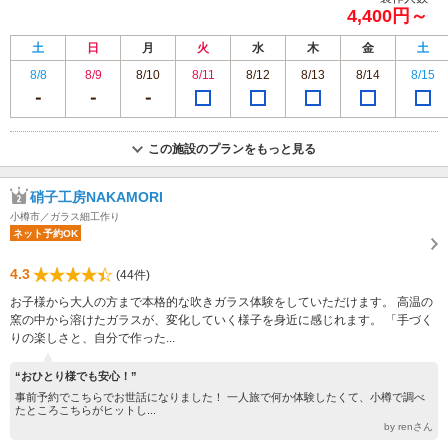
4,400円～
土
日
月
火
水
木
金
土
8/8
8/9
8/10
8/11
8/12
8/13
8/14
8/15
この施設のプランをもっと見る
硝子工房NAKAMORI
小樽市／ガラス細工作り
ネット予約OK
4.3
(44件)
お子様から大人の方まで本格的な吹きガラス体験をしていただけます。 高温の
窯の中から溶けたガラスが、変化していく様子を身近に感じれます。 「手づく
りの楽しさと、自分で作った...
“おひとり様でも安心！”
事前予約でこちらでお世話になりました！ 一人旅で何か体験したくて、小樽で調べ
たところこちらがヒットし...
by renさん