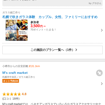
by グロさん
ガラス細工作り
札幌で吹きガラス体験 カップル、女性、ファミリーにおすすめ
参加者
3,500
～
円
70ポイント～たまる！
この施設のプラン一覧へ（1件）
小樽市からの目安距離
約31.1km
M's craft market
札幌市中央区／ガラス細工作り
ネット予約OK
4.8
(口コミ 18件)
M’s craft marketでは、ベネチアンガラスでいろいろなガラスアクセサリーやク