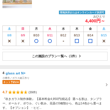
現地決済またはオンラインカード決済可
おひとり
4,400円～
土
日
月
火
水
木
金
土
8/8
8/9
8/10
8/11
8/12
8/13
8/14
8/15
この施設のプラン一覧へ（1件）
4
glass art N+
小樽市／ガラス細工作り
ネット予約OK
4.7
(39件)
『吹きガラス制作体験』 【基本料金4,950円(税込)】 選べる形は、タンブラ
ー、オールド、ボウル、ぐい飲み、花器の5種類から、色は14色から選べま
す。 【オプション】 ・ヒビ...