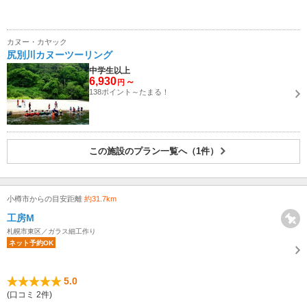
カヌー・カヤック
尻別川カヌーツーリング
中学生以上
6,930
～
円
138ポイント～たまる！
この施設のプラン一覧へ（1件）
小樽市からの目安距離
約31.7km
工房M
札幌市東区／ガラス細工作り
ネット予約OK
5.0
(口コミ 2件)