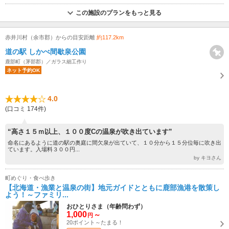
この施設のプランをもっと見る
赤井川村（余市郡）からの目安距離
約117.2km
道の駅 しかべ間歇泉公園
鹿部町（茅部郡）／ガラス細工作り
ネット予約OK
4.0
(口コミ 174件)
“高さ１５ｍ以上、１００度Cの温泉が吹き出ています”
命名にあるように道の駅の奥庭に間欠泉が出ていて、１０分から１５分位毎に吹き出
ています。入場料３００円...
by キヨさん
町めぐり・食べ歩き
【北海道・漁業と温泉の街】地元ガイドとともに鹿部漁港を散策し
よう！～ファミリ...
おひとりさま（年齢問わず）
1,000
～
円
20ポイント～たまる！