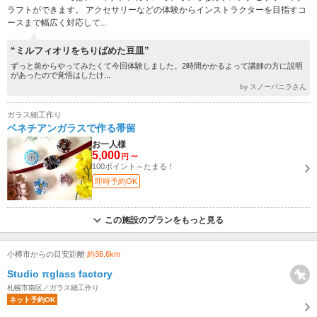
ラフトができます。 アクセサリーなどの体験からインストラクターを目指すコ
ースまで幅広く対応して...
“ミルフィオリをちりばめた豆皿”
ずっと前からやってみたくて今回体験しました。2時間かかるよって講師の方に説明
があったので覚悟はしたけ...
by スノーバニラさん
ガラス細工作り
ベネチアンガラスで作る帯留
お一人様
5,000
～
円
100ポイント～たまる！
即時予約OK
この施設のプランをもっと見る
小樽市からの目安距離
約36.6km
Studio πglass factory
札幌市南区／ガラス細工作り
ネット予約OK