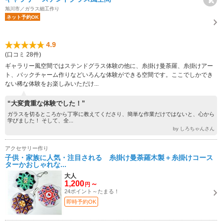
旭川市／ガラス細工作り
ネット予約OK
4.9
(口コミ 28件)
ギャラリー風空間ではステンドグラス体験の他に、糸掛け曼荼羅、糸掛けアー
ト、バックチャーム作りなどいろんな体験ができる空間です。ここでしかでき
ない稀な体験をお楽しみいただけ...
“大変貴重な体験でした！”
ガラスを切るところから丁寧に教えてくださり、簡単な作業だけではないと、心から
学びました！ そして、全...
by しろちゃんさん
アクセサリー作り
子供・家族に人気・注目される 糸掛け曼荼羅木製＋糸掛けコース
ターかおしゃれな...
大人
1,200
～
円
24ポイント～たまる！
即時予約OK