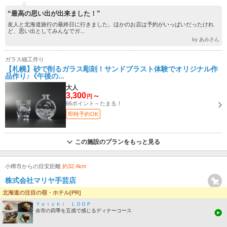
“最高の思い出が出来ました！”
友人と北海道旅行の最終日に行きました。ほかのお店は予約がいっぱいだったけれ
ど、思い出としてみんなでガ...
by あみさん
ガラス細工作り
【札幌】砂で削るガラス彫刻！サンドブラスト体験でオリジナル作
品作り♪《午後の...
大人
3,300
～
円
66ポイント～たまる！
即時予約OK
この施設のプランをもっと見る
小樽市からの目安距離
約32.4km
株式会社マリヤ手芸店
札幌市中央区／アクセサリー作り
北海道の注目の宿・ホテル[PR]
ネット予約OK
Ｙｏｉｃｈｉ ＬＯＯＰ
余市の四季を五感で感じるディナーコース
4.0