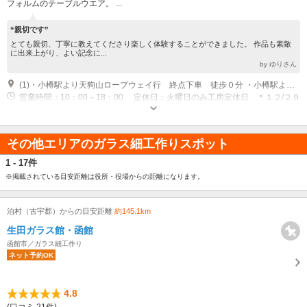
フォルムのテーブルウエア。 ...
“親切です”
とても親切、丁寧に教えてくださり楽しく体験することができました。 作品も素敵
に出来上がり、よい記念に...
by ゆりさん
(1)・小樽駅より天狗山ロープウェイ行 終点下車 徒歩０分 ・小樽駅より車で約１５分 ・小樽インターより車で約１５分
営業時間：10：00～18：00 定休日：火曜日のみ工房定休日 ＊１２/２９
～１/２休業
その他エリアのガラス細工作りスポット
1 - 17件
※掲載されている目安距離は役所・役場からの距離になります。
泊村（古宇郡）からの目安距離
約145.1km
生田ガラス館・函館
函館市／ガラス細工作り
ネット予約OK
4.8