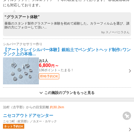
にも対応しております。
“グラスアート体験”
薔薇のスタンド製作グラスアート体験を初めて経験した。カラーフィルムを選び、講
師の方にフォローして頂い...
by スノーバニラさん
シルバーアクセサリー作り
【アートクレイシルバー体験】銀粘土でペンダントヘッド制作♪ワン
ランク上の本格...
お1人
6,800
～
円
136ポイント～たまる！
即時予約OK
この施設のプランをもっと見る
泊村（古宇郡）からの目安距離
約30.2km
ニセコアウトドアセンター
ニセコ町（虻田郡）／カヌー・カヤック
ネット予約OK