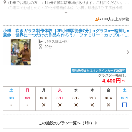
(1)車でお越しの方 ：1台分近隣に駐車場があります。ご利用ください。 工房は竜宮通り沿いにあります。
(2)電車でお越しの方：JR北海道函館本線「小樽」駅徒歩7分 工房は小樽駅出て左折、竜宮通り交差点右折、運河の方に向かって行くと、右手にあります。
営業時間：9:00～18:00 定休日：日曜日
専用駐車場あり（無料）1台 1台分ご利用できます。
7100人
以上が体験
小樽 吹きガラス制作体験［JR小樽駅徒歩7分］●グラス●一輪挿し●
風鈴 世界に一つだけの作品を作ろう♪ ファミリー・カップル・友
人同士にオススメ
ガラス細工作り
20分
現地決済またはオンラインカード決済可
グラスor一輪挿し
4,400円～
土
日
月
火
水
木
金
土
8/8
8/9
8/10
8/11
8/12
8/13
8/14
8/15
この施設のプラン一覧へ（1件）