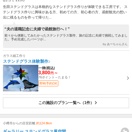
(口コミ 21件)
生田ステンドグラスは本格的なステンドグラス作りが体験できる工房です。 ス
テンドグラス作りに興味がある方、初めての方、初心者の方、函館観光の想い
出に残るものを作って帰りた...
“夫の退職記念に夫婦で函館旅行へ！”
前々から体験してみたかったステンドグラス製作、旅の記念に夫婦で挑戦してみまし
た。予め完成したパーツが...
by あーちゃんさん
ガラス細工作り
ステンドグラス体験製作♪
一律(税込)
3,800
～
円
76ポイント～たまる！
即時予約OK
この施設のプラン一覧へ（1件）
小樽市からの目安距離
約124.8km
ギャラリー ステンドグラス風空間