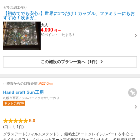
ガラス細工作り
【初めてでも安心♪】世界に1つだけ！カップル、ファミリーにもお
すすめ！吹きガ...
大人
4,000
～
円
80ポイント～たまる！
この施設のプラン一覧へ（1件）
小樽市からの目安距離
約27.0km
Hand craft Sun工房
札幌市西区／シルバーアクセサリー作り
ネット予約OK
5.0
(口コミ 1件)
グラスアート(フィルムステンド）、銀粘土(アートクレイシルバー）を中心に
タイルクラフト、シルエットアート等の教室を行っております。 各種資格取得