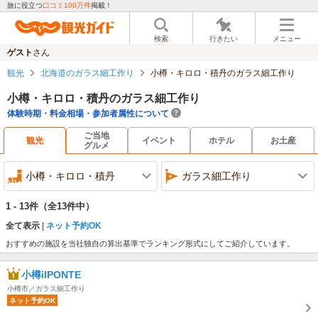
旅に役立つ
口コミ100万件
掲載！
検索
行きたい
メニュー
ゲスト
さん
観光
北海道のガラス細工作り
小樽・キロロ・積丹のガラス細工作り
小樽・キロロ・積丹のガラス細工作り
体験時期・料金相場・参加者属性について
ご当地
観光
イベント
ホテル
お土産
グルメ
小樽・キロロ・積丹
ガラス細工作り
1 - 13件
（全13件中）
全て表示
ネット予約OK
おすすめの施設を当社独自の算出基準でランキング形式にしてご紹介しています。
小樽ilPONTE
小樽市／ガラス細工作り
ネット予約OK