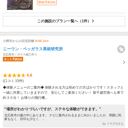
即時予約OK
この施設のプラン一覧へ（1件）
小樽市からの目安距離
約48.1km
ニーウン・ペッガラス美術研究所
北広島市／ガラス細工作り
ネット予約OK
4.6
(口コミ 15件)
◆体験メニューのご案内◆ 体験される方は初めての方ばかりです！スタッフと
一緒に作業していきますので、安心してご参加ください！ 新千歳空港へも車で
約３０分！ お帰りの飛行機...
“場所がわかりづらいですが、ステキな体験ができます。”
北広島市の森の中にあります。 ナビに案内されるままに向かいましたが、周囲に民
家もなく、目印も少なく、...
by ミラグロさん