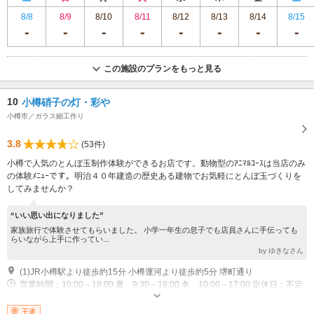
8/8
8/9
8/10
8/11
8/12
8/13
8/14
8/15
この施設のプランをもっと見る
10
小樽硝子の灯・彩や
小樽市／ガラス細工作り
3.8
(53件)
小樽で人気のとんぼ玉制作体験ができるお店です。動物型のｱﾆﾏﾙｺｰｽは当店のみ
の体験ﾒﾆｭｰです。明治４０年建造の歴史ある建物でお気軽にとんぼ玉づくりを
してみませんか？
“いい思い出になりました”
家族旅行で体験させてもらいました。 小学一年生の息子でも店員さんに手伝っても
らいながら上手に作ってい...
by ゆきなさん
(1)JR小樽駅より徒歩約15分 小樽運河より徒歩約5分 堺町通り
営業時間：10:00～18:00 夏 9:30～18:00 冬 10:00～17:00 定休日：不定
休
王道