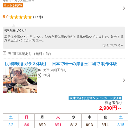
小樽市／ガラス細工作り
ネット予約OK
5.0
(17件)
“浮き玉づくり”
工房は小高いところにあり、訪れた時は潮の香がする風が吹いていました。制作する
浮き玉はいくつかバリエー...
by むねひでさん
専用駐車場あり（無料）5台
【小樽/吹きガラス体験】 日本で唯一の浮き玉工場で 制作体験
ガラス細工作り
20分
現地決済またはオンラインカード決済可
浮き玉作り
2,900円～
土
日
月
火
水
木
金
土
8/8
8/9
8/10
8/11
8/12
8/13
8/14
8/15