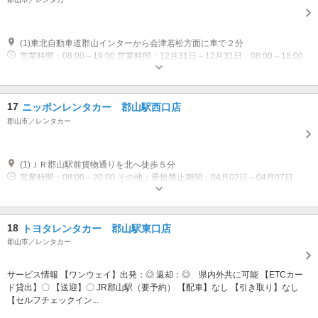
(1)東北自動車道郡山インターから会津若松方面に車で２分
営業時間：08:00～19:00 営業時間：12月31日～12月31日 08:00～18:00
休業日：休業：01月01日～01月03日
17
ニッポンレンタカー 郡山駅西口店
郡山市／レンタカー
(1)ＪＲ郡山駅前貨物通りを北へ徒歩５分
営業時間：08:00～20:00 その他：乗捨禁止期間：04月02日～04月07日
18
トヨタレンタカー 郡山駅東口店
郡山市／レンタカー
サービス情報 【ワンウェイ】出発：◎ 返却：◎ 県内外共に可能 【ETCカー
ド貸出】〇 【送迎】〇 JR郡山駅（要予約） 【配車】なし 【引き取り】なし
【セルフチェックイン...