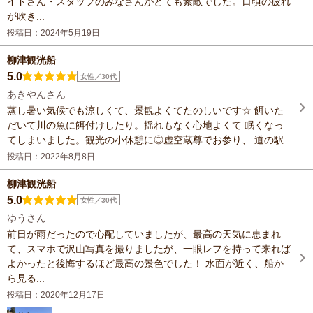
イドさん・スタッフのみなさんがとても素敵でした。日頃の疲れ
が吹き...
投稿日：2024年5月19日
柳津観洸船
5.0
女性／30代
あきやんさん
蒸し暑い気候でも涼しくて、景観よくてたのしいです☆ 餌いた
だいて川の魚に餌付けしたり。揺れもなく心地よくて 眠くなっ
てしまいました。観光の小休憩に◎虚空蔵尊でお参り、 道の駅...
投稿日：2022年8月8日
柳津観洸船
5.0
女性／30代
ゆうさん
前日が雨だったので心配していましたが、最高の天気に恵まれ
て、スマホで沢山写真を撮りましたが、一眼レフを持って来れば
よかったと後悔するほど最高の景色でした！ 水面が近く、船か
ら見る...
投稿日：2020年12月17日