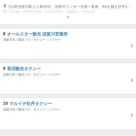
(1)JR須賀川駅より車10分、須賀川インター方面へ直進、R4を越え信号3つ目交差点を左折左手 【マップコード】61433852*45
その他：8:00?19:00（1/4?12/31） 休業日：1/1?1/3
8
オールスター観光 須賀川営業所
須賀川市／観光バス・タクシー・ハイヤー
9
長沼観光タクシー
須賀川市／観光バス・タクシー・ハイヤー
10
マルイチ牡丹タクシー
須賀川市／観光バス・タクシー・ハイヤー