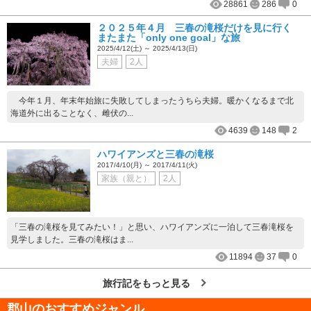
28861
286
0
２０２５年４月 三春の滝桜だけを見に行く
またまた「only one goal」な旅
2025/4/12(土) ～ 2025/4/13(日)
夫婦
2人
今年１月、年末年始旅に失敗してしまったうちら夫婦。暖かくなるまで北
海道外に出ることなく、雌伏の...
4639
148
2
ハワイアンズと三春の滝桜
2017/4/10(月) ～ 2017/4/11(火)
家族（親と）
2人
「三春の滝桜を見てみたい！」と思い、ハワイアンズに一泊して三春滝桜を
見学しました。三春の滝桜はま...
11894
37
0
旅行記をもっと見る
郡山
のおすすめジャンル