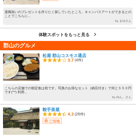
退職祝いのプレゼントを作りたく探していたところ、キャンバスアートができるとの
ことでこちらに...
by まゆさん
体験スポットをもっと見る
郡山のグルメ
松屋 郡山コスモス通店
3.7
(4件)
こちらの店舗での朝定食は初です。写真のお得なセット（納豆付き）で何と５５０円
です(^^) 利用...
by ゆん。さん
鞍手茶屋
4.3
(26件)
ご当地