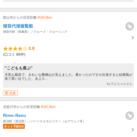
郡山市からの目安距離
約30.8km
猪苗代湖遊覧船
猪苗代町（耶麻郡）／クルーズ・クルージング
3.8
(口コミ 86件)
“こどもも喜ぶ”
天気も最高で、きれいな磐梯山が見えました。暑かったのですが出発すると結構風が
来て寒い位でした。水上ス...
by のんちゃんさん
王道
須賀川市からの目安距離
約41.0km
Rimo-Nasu
那須町（那須郡）／パーソナルモビリティ（セグウェイ等）
ネット予約OK