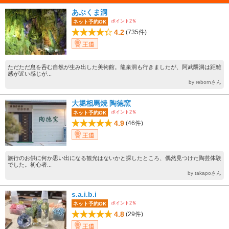
あぶくま洞
ポイント2％
ネット予約OK
4.2
(735件)
王道
ただただ息を呑む自然が生み出した美術館。龍泉洞も行きましたが、阿武隈洞は距離
感が近い感じが...
by rebornさん
大堀相馬焼 陶徳窯
ポイント2％
ネット予約OK
4.9
(46件)
王道
旅行のお供に何か思い出になる観光はないかと探したところ、偶然見つけた陶芸体験
でした。初心者...
by takapoさん
s.a.i.b.i
ポイント2％
ネット予約OK
4.8
(29件)
王道