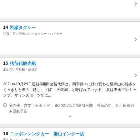
14
岩瀬タクシー
須賀川市／観光バス・タクシー・ハイヤー
15
猪苗代観光船
郡山市／屋形船・納涼船
2021年10月29日運航再開!! 猪苗代湖は、四季折々に移り変わる磐梯山の雄姿を
くっきりと湖面に映し、 別名「天鏡湖」と呼ばれていまる。 夏は湖水浴やキャ
ンプ、マリンスポーツでに...
その他：営業（日金土祝） ※2021/10/29運航再開 当面の間、金土日祝の
み運航予定
16
ニッポンレンタカー 郡山インター店
郡山市／レンタカー