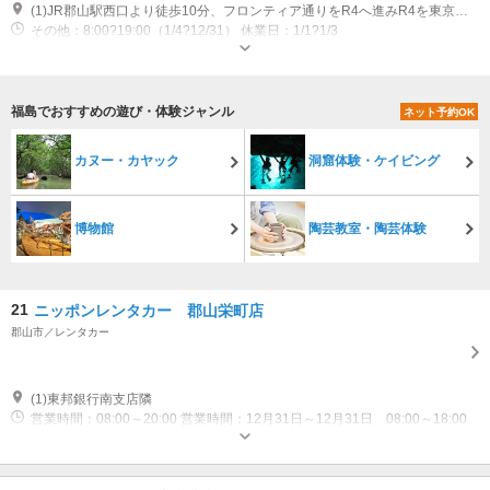
(1)JR郡山駅西口より徒歩10分、フロンティア通りをR4へ進みR4を東京方面へ左折し150m先左手 【マップコード】61796848*00
その他：8:00?19:00（1/4?12/31） 休業日：1/1?1/3
福島でおすすめの遊び・体験ジャンル
ネット予約OK
カヌー・カヤック
洞窟体験・ケイビング
博物館
陶芸教室・陶芸体験
21
ニッポンレンタカー 郡山栄町店
郡山市／レンタカー
(1)東邦銀行南支店隣
営業時間：08:00～20:00 営業時間：12月31日～12月31日 08:00～18:00
休業日：休業：01月01日～01月03日