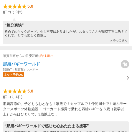
5.0
(口コミ 9件)
“気分爽快”
初めてのキックボード。少し不安はありましたが、スタッフさんが親切丁寧に教えて
くれて、とても楽しく貴重...
by ゆっこさん
須賀川市からの目安距離
約41.8km
那須バギーワールド
那須町（那須郡）／バギー
ネット予約OK
5.0
(口コミ 4件)
那須高原の、子どももおとなも！家族で！カップルで！仲間同士で！遊ぶモー
タースポーツ体験施設！ ゴーカート感覚で乗れる四輪バギーを６歳（就学以
上）からはひとりで、3歳以上な...
“那須バギーワールドで感じた心あたたまる接客”