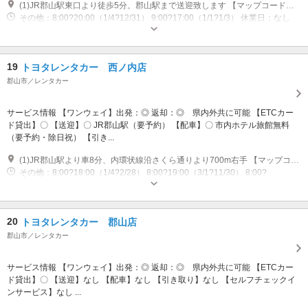
(1)JR郡山駅東口より徒歩5分。郡山駅まで送迎致します 【マップコード】61827018*05
その他：8:00?20:00（1/4?12/31） 9:00?17:00（1/1?1/3） 休業日：なし
19
トヨタレンタカー 西ノ内店
郡山市／レンタカー
サービス情報 【ワンウェイ】出発：◎ 返却：◎ 県内外共に可能 【ETCカー
ド貸出】〇 【送迎】〇 JR郡山駅（要予約） 【配車】〇 市内ホテル旅館無料
（要予約・除日祝） 【引き...
(1)JR郡山駅より車8分、内環状線沿さくら通りより700m右手 【マップコード】61853415*63
その他：8:00?18:00（1/4?2/28） 8:00?19:00（3/1?11/30） 8:00?
18:00（12/1?12/31） 休業日：1/1?1/3
20
トヨタレンタカー 郡山店
郡山市／レンタカー
サービス情報 【ワンウェイ】出発：◎ 返却：◎ 県内外共に可能 【ETCカー
ド貸出】〇 【送迎】なし 【配車】なし 【引き取り】なし 【セルフチェックイ
ンサービス】なし ...