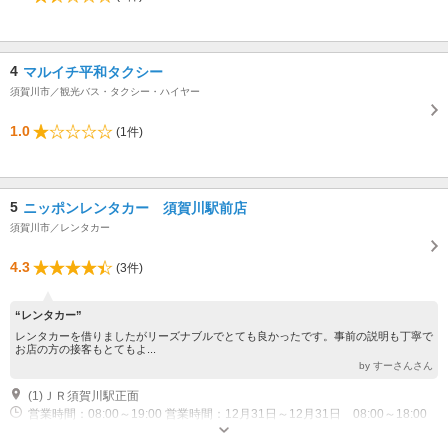
4
マルイチ平和タクシー
須賀川市／観光バス・タクシー・ハイヤー
1.0
(1件)
5
ニッポンレンタカー 須賀川駅前店
須賀川市／レンタカー
4.3
(3件)
“レンタカー”
レンタカーを借りましたがリーズナブルでとても良かったです。事前の説明も丁寧で
お店の方の接客もとてもよ...
by すーさんさん
(1)ＪＲ須賀川駅正面
営業時間：08:00～19:00 営業時間：12月31日～12月31日 08:00～18:00
休業日：休業：01月01日～01月03日