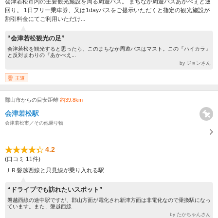
会津若松市内の主要観光施設を周る周遊バス。 まちなか周遊バスあかべぇと逆
回り。 1日フリー乗車券、又は1dayパスをご提示いただくと指定の観光施設が
割引料金にてご利用いただけ...
“会津若松観光の足”
会津若松を観光すると思ったら、このまちなか周遊バスはマスト。この『ハイカラ』
と反対まわりの『あかべえ...
by ジョンさん
王道
郡山市からの目安距離
約39.8km
会津若松駅
会津若松市／その他乗り物
4.2
(口コミ 11件)
ＪＲ磐越西線と只見線が乗り入れる駅
“ドライブでも訪れたいスポット”
磐越西線の途中駅ですが、郡山方面が電化され新津方面は非電化なので乗換駅になっ
ています。また、磐越西線...
by たかちゃんさん