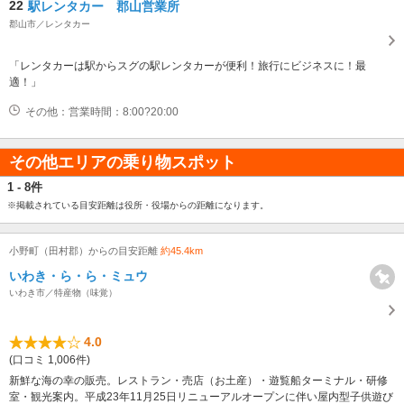
22
駅レンタカー 郡山営業所
郡山市／レンタカー
「レンタカーは駅からスグの駅レンタカーが便利！旅行にビジネスに！最
適！」
その他：営業時間：8:00?20:00
その他エリアの乗り物スポット
1 - 8件
※掲載されている目安距離は役所・役場からの距離になります。
小野町（田村郡）からの目安距離
約45.4km
いわき・ら・ら・ミュウ
いわき市／特産物（味覚）
4.0
(口コミ 1,006件)
新鮮な海の幸の販売。レストラン・売店（お土産）・遊覧船ターミナル・研修
室・観光案内。平成23年11月25日リニューアルオープンに伴い屋内型子供遊び