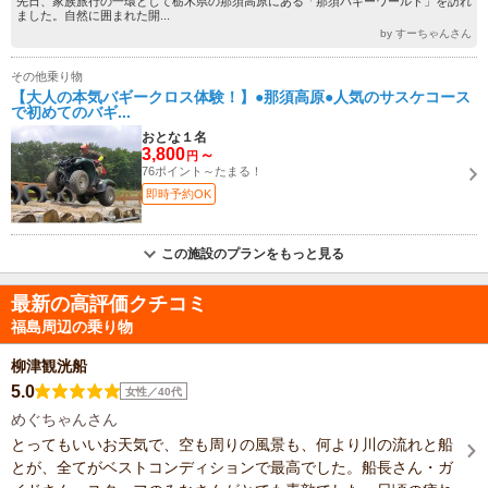
先日、家族旅行の一環として栃木県の那須高原にある「那須バギーワールド」を訪れ
ました。自然に囲まれた開...
by すーちゃんさん
その他乗り物
【大人の本気バギークロス体験！】●那須高原●人気のサスケコース
で初めてのバギ...
おとな１名
3,800
～
円
76ポイント～たまる！
即時予約OK
この施設のプランをもっと見る
最新の高評価クチコミ
福島周辺の乗り物
柳津観洸船
5.0
女性／40代
めぐちゃんさん
とってもいいお天気で、空も周りの風景も、何より川の流れと船
とが、全てがベストコンディションで最高でした。船長さん・ガ