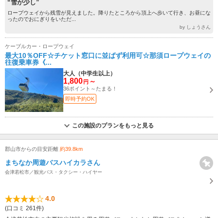
“雪が少し”
ロープウェイから残雪が見えました。降りたところから頂上へ歩いて行き、お昼にな
ったのでおにぎりをいただ...
by しょうさん
ケーブルカー・ロープウェイ
最大10％OFF☆チケット窓口に並ばず利用可☆那須ロープウェイの
往復乗車券《...
大人（中学生以上）
1,800
～
円
36ポイント～たまる！
即時予約OK
この施設のプランをもっと見る
郡山市からの目安距離
約39.8km
まちなか周遊バスハイカラさん
会津若松市／観光バス・タクシー・ハイヤー
4.0
(口コミ 261件)