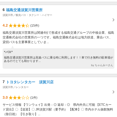
6
福島交通須賀川営業所
須賀川市／観光バス・タクシー・ハイヤー
4.2
(15件)
福島交通須賀川営業所は関連4社で形成する福島交通グループの中核企業、福島
交通株式会社の営業所の一つです。福島交通株式会社は地方鉄道、乗合バス、
貸切バスを主要事業としていま...
“バス”
福島交通須賀川営業所は高速バスに乗る時に利用します！！車で行き無料の駐車場が
あるのでとても助かります...
by ちゃんみーさん
7
トヨタレンタカー 須賀川店
須賀川市／レンタカー
3.0
(1件)
サービス情報 【ワンウェイ】出発：◎ 返却：◎ 県内外共に可能 【ETCカー
ド貸出】〇 【送迎】〇 JR須賀川駅（要予約） 【配車】〇 市内ホテル旅館無料
（除日祝） 【引き取り】...