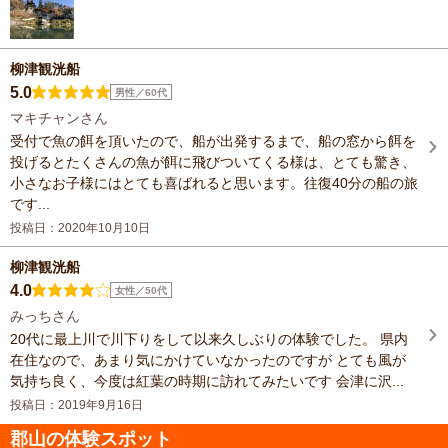
柳津観洸船
5.0
男性／60代
マキチャンさん
受付で魚の餌を頂いたので、船が出発するまで、船の窓から餌を
投げるとたくさんの魚が餌に飛びついてくる様は、とても驚き、
小さなお子様にはとても喜ばれると思います。往復40分の船の旅
です...
投稿日：2020年10月10日
柳津観洸船
4.0
女性／50代
みっちさん
20代に最上川で川下りをして以来久しぶりの体験でした。 県内
在住なので、あまり気にかけていなかったのですが とても風が
気持ち良く、今度は紅葉の時期に訪れてみたいです 会津に沢...
投稿日：2019年9月16日
郡山の体験スポット