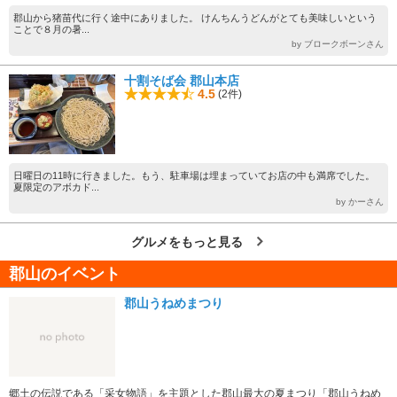
郡山から猪苗代に行く途中にありました。 けんちんうどんがとても美味しいという
ことで８月の暑...
by ブロークボーンさん
十割そば会 郡山本店
4.5
(2件)
日曜日の11時に行きました。もう、駐車場は埋まっていてお店の中も満席でした。
夏限定のアボカド...
by かーさん
グルメをもっと見る
郡山のイベント
郡山うねめまつり
郷土の伝説である「采女物語」を主題とした郡山最大の夏まつり「郡山うねめ