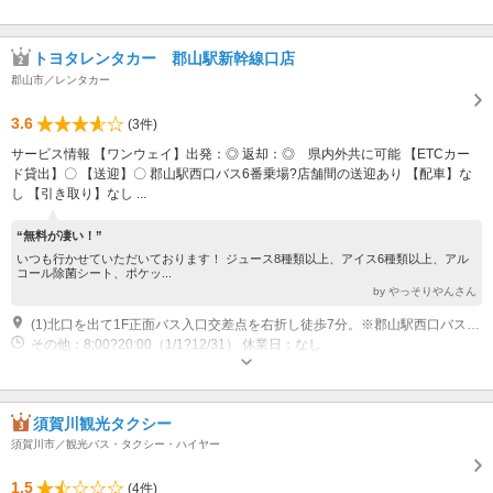
トヨタレンタカー 郡山駅新幹線口店
郡山市／レンタカー
3.6
(3件)
サービス情報 【ワンウェイ】出発：◎ 返却：◎ 県内外共に可能 【ETCカー
ド貸出】〇 【送迎】〇 郡山駅西口バス6番乗場?店舗間の送迎あり 【配車】な
し 【引き取り】なし ...
“無料が凄い！”
いつも行かせていただいております！ ジュース8種類以上、アイス6種類以上、アル
コール除菌シート、ポケッ...
by やっそりやんさん
(1)北口を出て1F正面バス入口交差点を右折し徒歩7分。※郡山駅西口バス6番乗場から送迎有 【マップコード】61827842*86
その他：8:00?20:00（1/1?12/31） 休業日：なし
須賀川観光タクシー
須賀川市／観光バス・タクシー・ハイヤー
1.5
(4件)