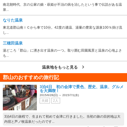
南北朝時代、京の公家の娘・萩姫が不治の病を治したという事で伝説がある温
泉...
なりた温泉
東北道郡山南ＩＣから車で10分。42度の適温、湯量の豊富な源泉100％掛け流
し...
三穂田温泉
湯どころ「郡山」に湧き出す温泉の一つ。取り囲む田園風景と温泉の心地よさ
も...
温泉地をもっと見る
郡山のおすすめの旅行記
3泊4日 初の会津で景色、歴史、温泉、グルメ
を大満喫！
2015/6/28(日) ～ 2015/7/1(水)
夫婦
2人
3泊4日の旅程で、生まれて初めて会津に行きました。当初の旅の目的地は大
内宿と芦ノ牧温泉だったのです...