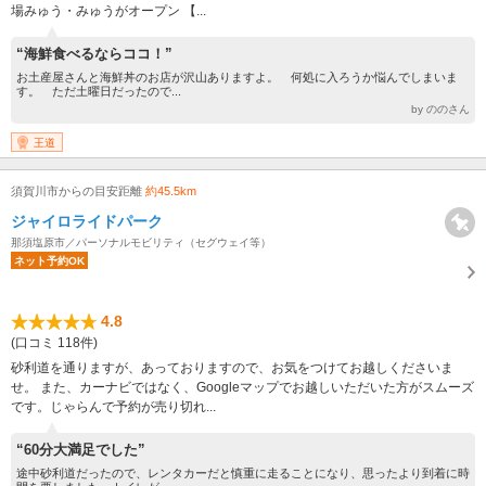
場みゅう・みゅうがオープン 【...
“海鮮食べるならココ！”
お土産屋さんと海鮮丼のお店が沢山ありますよ。 何処に入ろうか悩んでしまいま
す。 ただ土曜日だったので...
by ののさん
王道
須賀川市からの目安距離
約45.5km
ジャイロライドパーク
那須塩原市／パーソナルモビリティ（セグウェイ等）
ネット予約OK
4.8
(口コミ 118件)
砂利道を通りますが、あっておりますので、お気をつけてお越しくださいま
せ。 また、カーナビではなく、Googleマップでお越しいただいた方がスムーズ
です。じゃらんで予約が売り切れ...
“60分大満足でした”
途中砂利道だったので、レンタカーだと慎重に走ることになり、思ったより到着に時