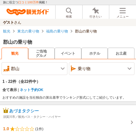
旅に役立つ
口コミ100万件
掲載！
検索
行きたい
メニュー
ゲスト
さん
観光
東北の乗り物
福島の乗り物
郡山の乗り物
郡山の乗り物
ご当地
観光
イベント
ホテル
お土産
グルメ
郡山
乗り物
1 - 22件
（全22件中）
全て表示
ネット予約OK
おすすめの施設を当社独自の算出基準でランキング形式にしてご紹介しています。
あづまタクシー
須賀川市／観光バス・タクシー・ハイヤー
1.0
(1件)