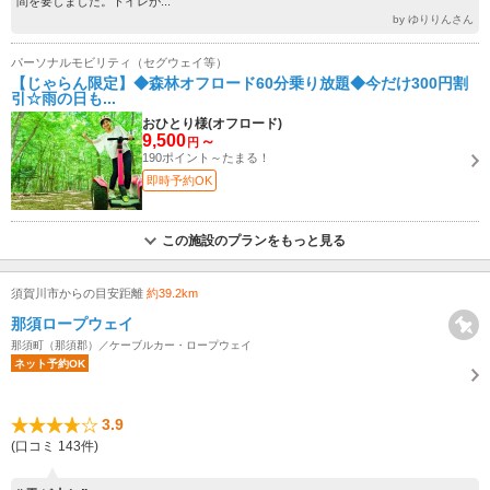
間を要しました。トイレが...
by ゆりりんさん
パーソナルモビリティ（セグウェイ等）
【じゃらん限定】◆森林オフロード60分乗り放題◆今だけ300円割
引☆雨の日も...
おひとり様(オフロード)
9,500
～
円
190ポイント～たまる！
即時予約OK
この施設のプランをもっと見る
須賀川市からの目安距離
約39.2km
那須ロープウェイ
那須町（那須郡）／ケーブルカー・ロープウェイ
ネット予約OK
3.9
(口コミ 143件)