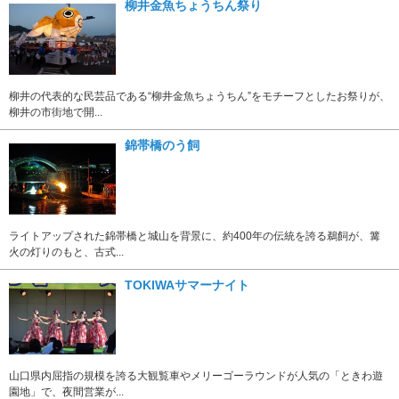
柳井金魚ちょうちん祭り
柳井の代表的な民芸品である“柳井金魚ちょうちん”をモチーフとしたお祭りが、
柳井の市街地で開...
錦帯橋のう飼
ライトアップされた錦帯橋と城山を背景に、約400年の伝統を誇る鵜飼が、篝
火の灯りのもと、古式...
TOKIWAサマーナイト
山口県内屈指の規模を誇る大観覧車やメリーゴーラウンドが人気の「ときわ遊
園地」で、夜間営業が...