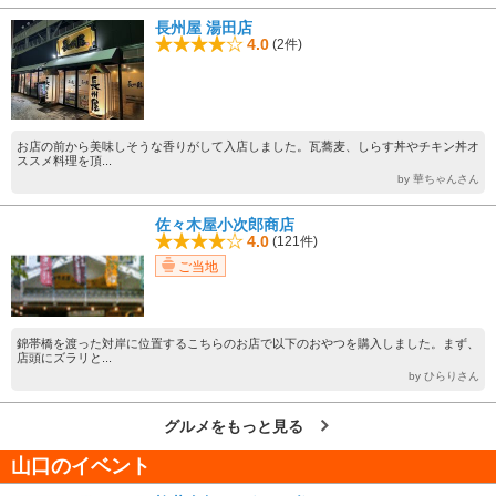
長州屋 湯田店
4.0
(2件)
お店の前から美味しそうな香りがして入店しました。瓦蕎麦、しらす丼やチキン丼オ
ススメ料理を頂...
by 華ちゃんさん
佐々木屋小次郎商店
4.0
(121件)
ご当地
錦帯橋を渡った対岸に位置するこちらのお店で以下のおやつを購入しました。まず、
店頭にズラリと...
by ひらりさん
グルメをもっと見る
山口のイベント