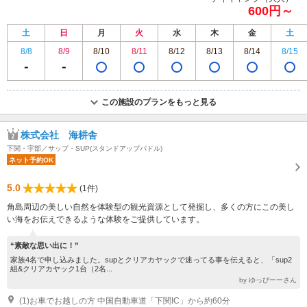
600円～
土
日
月
火
水
木
金
土
8/8
8/9
8/10
8/11
8/12
8/13
8/14
8/15
この施設のプランをもっと見る
株式会社 海耕舎
下関・宇部／サップ・SUP(スタンドアップパドル)
ネット予約OK
5.0
(1件)
角島周辺の美しい自然を体験型の観光資源として発掘し、多くの方にこの美し
い海をお伝えできるような体験をご提供しています。
“素敵な思い出に！”
家族4名で申し込みました。supとクリアカヤックで迷ってる事を伝えると、「sup2
組&クリアカヤック1台（2名...
by ゆっぴーーさん
(1)お車でお越しの方 中国自動車道「下関IC」から約60分