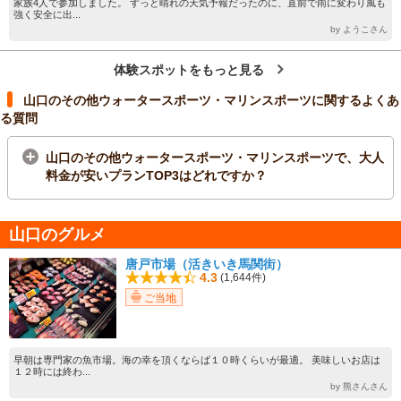
家族4人で参加しました。 ずっと晴れの天気予報だったのに、直前で雨に変わり風も
強く安全に出...
by ようこさん
体験スポットをもっと見る
山口のその他ウォータースポーツ・マリンスポーツに関するよくあ
る質問
山口のその他ウォータースポーツ・マリンスポーツで、大人
料金が安いプランTOP3はどれですか？
山口のグルメ
唐戸市場（活きいき馬関街）
4.3
(1,644件)
ご当地
早朝は専門家の魚市場。海の幸を頂くならば１０時くらいが最適。 美味しいお店は
１２時には終わ...
by 熊さんさん