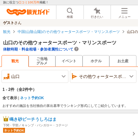
旅に役立つ
口コミ100万件
掲載！
検索
行きたい
メニュー
ゲスト
さん
観光
中国(山陰山陽)のその他ウォータースポーツ・マリンスポーツ
山口の
山口のその他ウォータースポーツ・マリンスポーツ
体験時期・料金相場・参加者属性について
ご当地
観光
イベント
ホテル
お土産
グルメ
山口
その他ウォータースポーツ・マリンスポーツ
1 - 2件
（全2件中）
全て表示
ネット予約OK
おすすめの施設を当社独自の算出基準でランキング形式にしてご紹介しています。
鳴き砂ビーチうしろはま
下関・宇部／キャンプ・バンガロー・コテージ
ネット予約OK