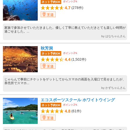
ポイント2％
ネット予約OK
4.7
(278件)
王道
家族で参加させていただきました。優しく丁寧に教えていただきとても楽しい時間が
過ごせました。...
by はなちゃんさん
秋芳洞
ポイント2％
ネット予約OK
4.4
(1,502件)
王道
じゃらんで事前にチケットをゲットしてからスマホの画面を入場口で見せましたが、
券売所でスマホ...
by かずちゃんさん
エコスポーツスクール ホワイトウイング
ポイント2％
ネット予約OK
4.8
(61件)
王道