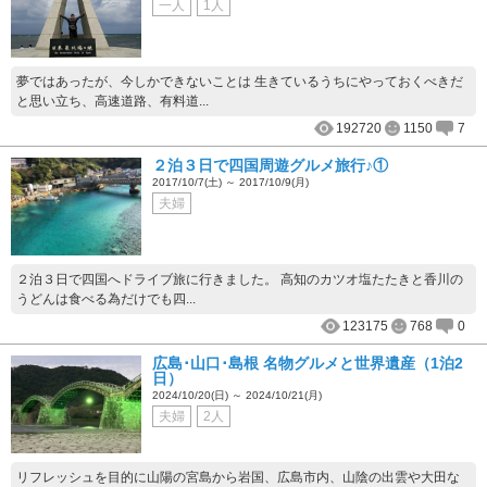
一人
1人
夢ではあったが、今しかできないことは 生きているうちにやっておくべきだ
と思い立ち、高速道路、有料道...
192720
1150
7
２泊３日で四国周遊グルメ旅行♪①
2017/10/7(土) ～ 2017/10/9(月)
夫婦
２泊３日で四国へドライブ旅に行きました。 高知のカツオ塩たたきと香川の
うどんは食べる為だけでも四...
123175
768
0
広島･山口･島根 名物グルメと世界遺産（1泊2
日）
2024/10/20(日) ～ 2024/10/21(月)
夫婦
2人
リフレッシュを目的に山陽の宮島から岩国、広島市内、山陰の出雲や大田な