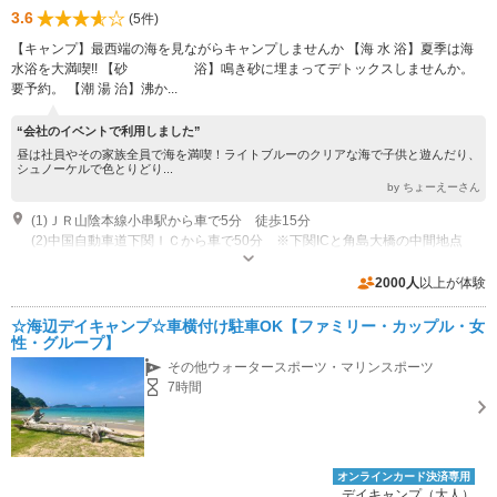
3.6
(5件)
【キャンプ】最西端の海を見ながらキャンプしませんか 【海 水 浴】夏季は海
水浴を大満喫!! 【砂 浴】鳴き砂に埋まってデトックスしませんか。
要予約。 【潮 湯 治】沸か...
“会社のイベントで利用しました”
昼は社員やその家族全員で海を満喫！ライトブルーのクリアな海で子供と遊んだり、
シュノーケルで色とりどり...
by ちょーえーさん
(1)ＪＲ山陰本線小串駅から車で5分 徒歩15分
(2)中国自動車道下関ＩＣから車で50分 ※下関ICと角島大橋の中間地点
営業期間：夏季：2026年6月28日～9月10日 ※シーズン外のご利用はお問
合せ下さいませ 営業時間：平日 10～17時 土日祝 8～18時 開催：イ
2000人
以上が体験
ベント「夏の終わりの鳴き砂まつり」 2026年9月12日（土）
専用駐車場あり（有料）100台 上段800円、下段1500円、(平日200円引)※海への直線距離10m程度
☆海辺デイキャンプ☆車横付け駐車OK【ファミリー・カップル・女
性・グループ】
その他ウォータースポーツ・マリンスポーツ
7時間
オンラインカード決済専用
デイキャンプ（大人）