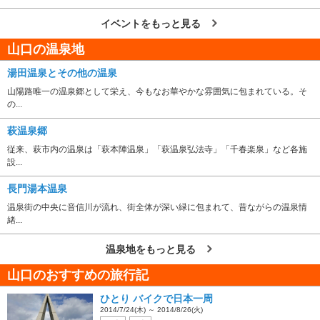
イベントをもっと見る
山口の温泉地
湯田温泉とその他の温泉
山陽路唯一の温泉郷として栄え、今もなお華やかな雰囲気に包まれている。そ
の...
萩温泉郷
従来、萩市内の温泉は「萩本陣温泉」「萩温泉弘法寺」「千春楽泉」など各施
設...
長門湯本温泉
温泉街の中央に音信川が流れ、街全体が深い緑に包まれて、昔ながらの温泉情
緒...
温泉地をもっと見る
山口のおすすめの旅行記
ひとり バイクで日本一周
2014/7/24(木) ～ 2014/8/26(火)