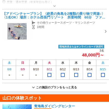
営業：通年営業（年末年始を除く）
専用駐車場あり（無料）5台
【アドベンチャープラン】〈絶景の角島を2種類の乗り物で周遊♪〉
〈1名OK〉場所：ホテル西長門リゾート 所要時間 60分 ファミ
リー◎
その他ウォータースポーツ・マリンスポーツ
1時間
現地決済またはオンラインカード決済可
3名
48,000円～
土
日
月
火
水
木
金
土
8/8
8/9
8/10
8/11
8/12
8/13
8/14
8/15
この施設のプランをもっと見る
山口の体験スポット
青海島ダイビングセンター