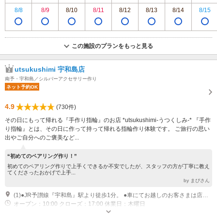
8/8
8/9
8/10
8/11
8/12
8/13
8/14
8/15
この施設のプランをもっと見る
utsukushimi 宇和島店
南予・宇和島／シルバーアクセサリー作り
ネット予約OK
4.9
(730件)
その日にもって帰れる『手作り指輪』のお店 *utsukushimi-うつくしみ-* 『手作
り指輪』とは、その日に作って持って帰れる指輪作り体験です。 ご旅行の思い
出やご自分へのご褒美など...
“初めてのペアリング作り！”
初めてのペアリング作りで上手くできるか不安でしたが、スタッフの方が丁寧に教え
てくださったおかげで上手...
by まぴさん
(1)●JR予讃線『宇和島』駅より徒歩1分。 ●車にてお越しのお客さまは店舗右に専用駐車場あります。 ●JR予讃線『松山』駅より電車にて1時間30分。
オープン：10:00 クローズ：17:00 休業日：木曜日
専用駐車場あり（無料）4台