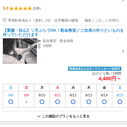
5.0
(1件)
専用駐車場あり（無料）3台 信号機側の建物、「鍼灸ここわ」と共同の駐車場
【愛媛・松山】＼手ぶらでOK！彫金教室／ご自身の作りたいものを
作っていただけます
彫金教室・彫金体験
1時間
現地決済またはオンラインカード決済可
おひとり様／1時間
4,400円～
土
日
月
火
水
木
金
土
8/8
8/9
8/10
8/11
8/12
8/13
8/14
8/15
この施設のプランをもっと見る