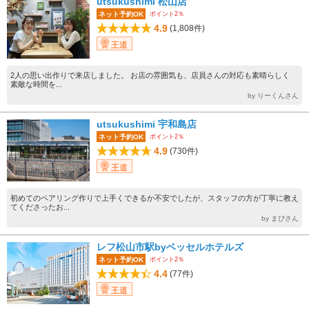
utsukushimi 松山店
ポイント2％
ネット予約OK
4.9
(1,808件)
王道
2人の思い出作りで来店しました。 お店の雰囲気も、店員さんの対応も素晴らしく
素敵な時間を...
by りーくんさん
utsukushimi 宇和島店
ポイント2％
ネット予約OK
4.9
(730件)
王道
初めてのペアリング作りで上手くできるか不安でしたが、スタッフの方が丁寧に教え
てくださったお...
by まぴさん
レフ松山市駅byベッセルホテルズ
ポイント2％
ネット予約OK
4.4
(77件)
王道