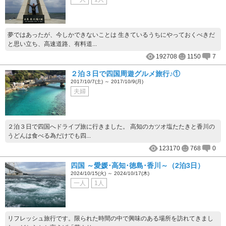
夢ではあったが、今しかできないことは 生きているうちにやっておくべきだ
と思い立ち、高速道路、有料道...
192708
1150
7
２泊３日で四国周遊グルメ旅行♪①
2017/10/7(土) ～ 2017/10/9(月)
夫婦
２泊３日で四国へドライブ旅に行きました。 高知のカツオ塩たたきと香川の
うどんは食べる為だけでも四...
123170
768
0
四国 ～愛媛･高知･徳島･香川～（2泊3日）
2024/10/15(火) ～ 2024/10/17(木)
一人
1人
リフレッシュ旅行です。限られた時間の中で興味のある場所を訪れてきまし