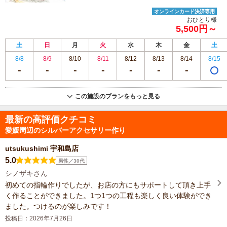
オンラインカード決済専用
おひとり様
5,500円～
土
日
月
火
水
木
金
土
8/8
8/9
8/10
8/11
8/12
8/13
8/14
8/15
この施設のプランをもっと見る
最新の高評価クチコミ
愛媛周辺のシルバーアクセサリー作り
utsukushimi 宇和島店
5.0
男性／30代
シノザキさん
初めての指輪作りでしたが、お店の方にもサポートして頂き上手
く作ることができました。1つ1つの工程も楽しく良い体験ができ
ました。つけるのが楽しみです！
投稿日：2026年7月26日