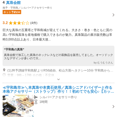
4
真珠会館
南予・宇和島／シルバーアクセサリー作り
ネット予約OK
3.2
(4件)
巨大な真珠の五重塔と宇和島城が迎えてくれる。大きさ・巻き・色ともに質の
高い宇和海真珠を産地価格で購入できるのが魅力。真珠製品の展示販売数は常
時3,000点以上あり、日本最大規...
“宇和島の真珠”
真珠会館で加工した真珠のネックレスなどの装飾品を販売してました。オーソドック
スなデザインが多いので大...
by むうむうさん
(1)JR予讃線宇和島駅よりR56経由、松山方面へタクシー10分 宇和島から松山方面への路線バス利用、「徳の森（とくのもり）」下車後、徒歩30秒 合計15分
営業：9時～17時 その他：不定休
専用駐車場あり（無料）50台
≪宇和島市≫＼本真珠や本貴石使用／真珠シニアドバイザーと作る
本格アクセサリー（ストラップ）作り！！初めてでも安心♪【カップ
ルやファミリーにもオススメ】
シルバーアクセサリー作り
1時間