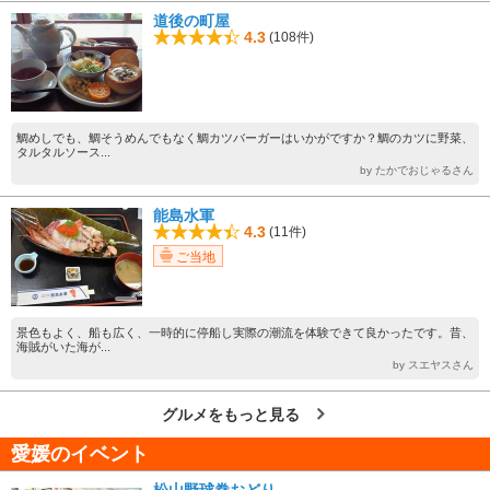
道後の町屋
4.3
(108件)
鯛めしでも、鯛そうめんでもなく鯛カツバーガーはいかがですか？鯛のカツに野菜、
タルタルソース...
by たかでおじゃるさん
能島水軍
4.3
(11件)
ご当地
景色もよく、船も広く、一時的に停船し実際の潮流を体験できて良かったです。昔、
海賊がいた海が...
by スエヤスさん
グルメをもっと見る
愛媛のイベント