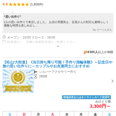
4.9
(1,808件)
“思い出作り”
2人の思い出作りで来店しました。 お店の雰囲気も、店員さんの対応も素晴らしく
素敵な時間を楽しめまし...
by りーくんさん
オープン：10:00 クローズ：18:00
駐車場なし 近隣の有料駐車場をご利用ください。
6300人
以上が体験
【松山/大街道】《当日持ち帰り可能！手作り指輪体験》～記念日や
旅の思い出作りに～カップルやお友達同士におすすめ
シルバーアクセサリー作り
2時間
現地決済またはオンラインカード決済可
おひとり様
3,300円～
土
日
月
火
水
木
金
土