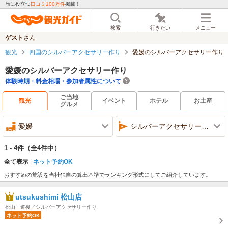
旅に役立つ
口コミ100万件
掲載！
検索
行きたい
メニュー
ゲスト
さん
観光
四国のシルバーアクセサリー作り
愛媛のシルバーアクセサリー作り
愛媛のシルバーアクセサリー作り
体験時期・料金相場・参加者属性について
ご当地
観光
イベント
ホテル
お土産
グルメ
愛媛
シルバーアクセサリー作り
1 - 4件
（全4件中）
全て表示
ネット予約OK
おすすめの施設を当社独自の算出基準でランキング形式にしてご紹介しています。
utsukushimi 松山店
松山・道後／シルバーアクセサリー作り
ネット予約OK