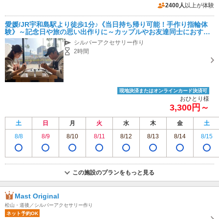
2400人
以上が体験
愛媛/JR宇和島駅より徒歩1分♪《当日持ち帰り可能！手作り指輪体
験》～記念日や旅の思い出作りに～カップルやお友達同士におすす
め
シルバーアクセサリー作り
2時間
現地決済またはオンラインカード決済可
おひとり様
3,300円～
土
日
月
火
水
木
金
土
8/8
8/9
8/10
8/11
8/12
8/13
8/14
8/15
この施設のプランをもっと見る
Mast Original
松山・道後／シルバーアクセサリー作り
ネット予約OK