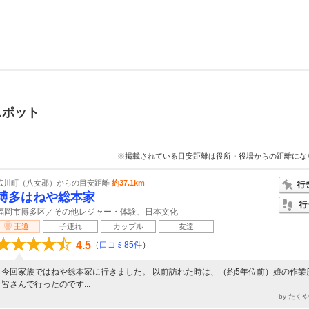
スポット
※掲載されている目安距離は役所・役場からの距離にな
広川町（八女郡）からの目安距離
約37.1km
博多はねや総本家
福岡市博多区／その他レジャー・体験、日本文化
王道
子連れ
カップル
友達
4.5
（
口コミ85件
）
今回家族ではねや総本家に行きました。 以前訪れた時は、（約5年位前）娘の作業
皆さんで行ったのです...
by たく