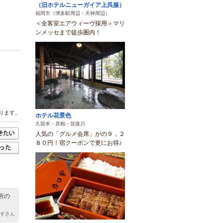
（旧ホテルニューガイア上呉服）
福岡市（博多駅周辺・天神周辺）
＜全客室エアウィーヴ採用＞マリ
ンメッセまで徒歩圏内！
ります。
ホテル花景色
久留米・原鶴・筑後川
人気の「グルメ会席」がの９，２
８０円！宿クーポンで更にお得♪
所の
やすさん