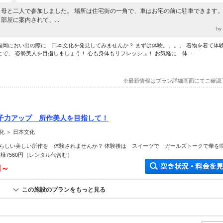
母と二人で参加しました。 場所は住宅街の一角で、車はお宅の前に駐車できます。
部屋に案内されて、...
b
福岡におい出の際に 日本文化を発見してみませんか？ まずは体験。。。。 着物を着て体
とで、 姿勢美人を目指しましょう！ 心も身体もリフレッシュ！ お気軽に 体...
※最新情報はプラン詳細画面にてご確認
子力アップ 所作美人を目指して！
 ＞ 日本文化
らしい美しい所作を 体験されませんか？ 体験後は スイーツで ガールズトークで華を
様7560円（レンタル代含む）
円～
この施設のプランをもっと見る