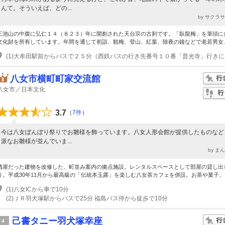
んて。そういえば、どの...
by サクラ
三池山の中腹に弘仁１４（８２３）年に開創された天台宗の古刹です。「臥龍梅」を筆頭に
文化財を所有しています。年間を通じて初詣、観梅、登山、紅葉、除夜の鐘などで老若男女..
八女市横町町家交流館
八女市／日本文化
3.7
（
7件
）
今は八女ぼんぼり祭りでお雛様を飾っています。八女人形会館が提供したものなど
派なお雛様が並んでいま...
by ま
酒屋だった建物を改修した、町並み案内の拠点施設。レンタルスペースとして部屋の貸し出
り。平成30年11月から最高級の「伝統本玉露」を楽しむ八女茶カフェを併設。お茶や菓子、..
(1)八女ICから車で10分
(2)ＪＲ羽犬塚駅からバスで25分 福島バス停から徒歩で10分
己書タニー羽犬塚幸座
4