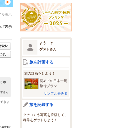
イル表示
べて表示
ようこそ
ゲスト
さん
旅を計画する
旅の計画をしよう！
初めての日本一周
てホ
旅行プラン
かずさん
サンプルをみる
ができま
旅を記録する
クチコミや写真を投稿して、
称号をゲットしよう！
が体験