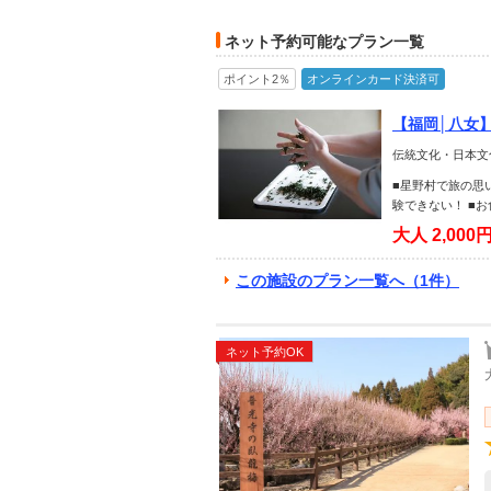
ネット予約可能なプラン一覧
ポイント2％
オンラインカード決済可
【福岡│八女
ァミリー子連
伝統文化・日本文化
■星野村で旅の思
験できない！ ■
大人
2,000
この施設のプラン一覧へ（1件）
ネット予約OK