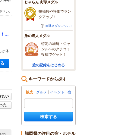
じゃらん 肉球メダル
投稿数や評価でラン
下さい。
クアップ！
肉球メダルについて
！！フ
旅の達人メダル
特定の場所・ジャ
ンルへのクチコミ
しか体
投稿でゲット！
空き状況・料金を見る
旅の記録をはじめる
キーワードから探す
観光
グルメ
イベント
宿
検索する
福岡県の注目の宿・ホテル
だな