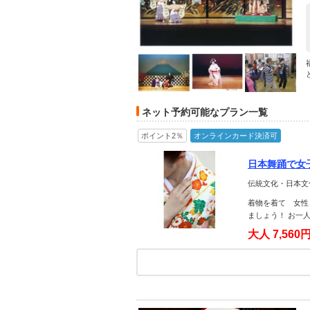
ネット予約可能なプラン一覧
ポイント2％
オンラインカード決済可
日本舞踊で女
伝統文化・日本文化
着物を着て 女性
ましょう！ お一人
大人
7,560