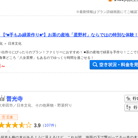
※最新情報はプラン詳細画面にてご確認
】【*■手もみ緑茶作り■*】お茶の産地「星野村」ならではの特別な体験
れさまにおすすめ！
 ＞ 日本文化
い出作りにぴったりのプラン！ファミリーにおすすめ！ ■茶の産地で緑茶を手作り！ここで
お食事どころ「八女茶寮」もあるのでゆっくり時間を過ごせる！
円～
普光寺
大牟田市／日本文化、その他果物・野菜狩り
王道
3.9
（
107件
）
何本も梅の木があるように見えるけど、これが皆、地面の下で繋がってる一本の木