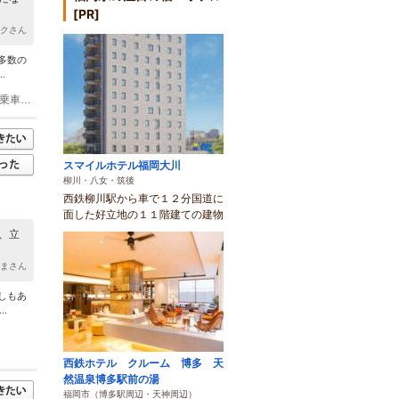
[PR]
サクさん
多数の
.
(1)大牟田駅前からバスで２５分（西鉄バスの行き先番号１０番「普光寺」行きに乗車し、終点の普光寺バス停で下車してください。）普光寺バス停から徒歩で登りの１５分 車 九州自動車道 南関IC 下車 大牟田市内方面へ 約２０分 有明海沿岸道路 大牟田北IC 下車 大牟田市内方面 約２０分
スマイルホテル福岡大川
柳川・八女・筑後
西鉄柳川駅から車で１２分国道に
面した好立地の１１階建ての建物
、立
んまさん
しもあ
.
西鉄ホテル クルーム 博多 天
然温泉博多駅前の湯
福岡市（博多駅周辺・天神周辺）