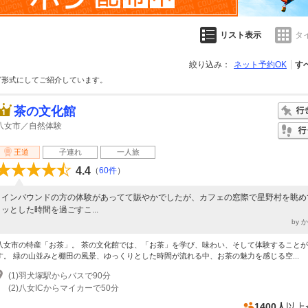
リスト表示
タ
絞り込み：
ネット予約OK
す
グ形式にしてご紹介しています。
茶の文化館
八女市／自然体験
王道
子連れ
一人旅
4.4
（
60件
）
インバウンドの方の体験があってて賑やかでしたが、カフェの窓際で星野村を眺め
ッとした時間を過ごすこ...
by 
八女市の特産「お茶」。 茶の文化館では、「お茶」を学び、味わい、そして体験すること
す。 緑の山並みと棚田の風景、ゆっくりとした時間が流れる中、お茶の魅力を感じる空...
(1)羽犬塚駅からバスで90分
(2)八女ICからマイカーで50分
1400人
以上