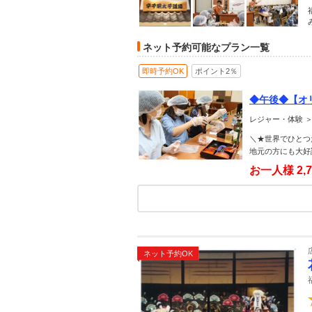
ネット予約可能なプラン一覧
即時予約OK
ポイント2％
◆午後◆【オ
レジャー・体験 
＼★世界でひとつ
地元の方にも大好
お一人様 2,
ネット予約OK