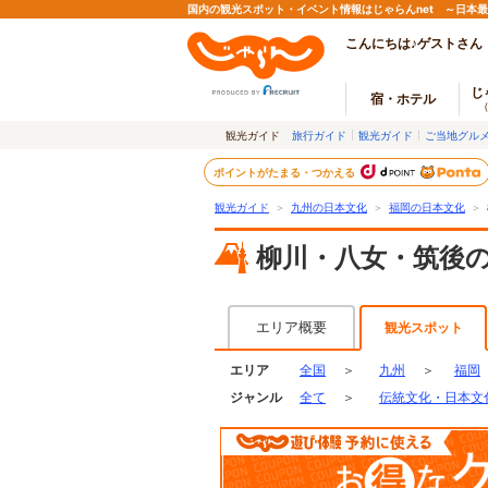
国内の観光スポット・イベント情報はじゃらんnet ～日本
こんにちは♪ゲストさん
じ
宿・ホテル
観光ガイド
旅行ガイド
観光ガイド
ご当地グル
ポイントがたまる・つかえる
観光ガイド
＞
九州の日本文化
＞
福岡の日本文化
＞
柳川・八女・筑後
エリア概要
観光スポット
エリア
全国
＞
九州
＞
福岡
ジャンル
全て
＞
伝統文化・日本文