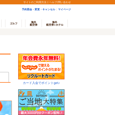
サイトのご利用方法
ヘルプ/問い合わせ
予約照会・変更・キャンセル
マイページ
海外
海外
ゴルフ
航空券
航空券+ホテル
カード入会でポイントget♪