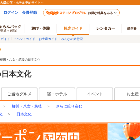
最大級の宿・ホテル予約サイト～
ログイン
会員登録
お得な特典をみる
ゃらんパック
遊び・体験
観光ガイド
レンタカー
航空券
（交通＋宿泊）
メガイド
イベントガイド
お土産ガイド
みんなの旅行記
柳川・八女・筑後の日本文化
の日本文化
ご当地グルメ
宿・ホテル
イベント
お土産
＞
柳川・八女・筑後
＞
さらに絞り込む
化
＞
日本文化