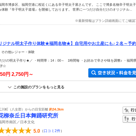
福岡市博多区、福岡空港に程近くにある辛子明太子屋さんです。 ここで博多名物辛子明太
み体験『辛子明太子道場』を開催しております。 世界に一つだけ自分だけのオリジナル...
※最新情報はプラン詳細画面にてご確認
リジナル明太子作り体験★福岡名物★】自宅用やお土産にも♪２名～予約O.
＞ その他レジャー・体験
だけの明太子作り★／ ・時間帯：14：00～ 1時間毎 ・お好みで辛さや味を調整♪ ・福岡
評☆
750円
2,750円～
この施設のプランをもっと見る
広川町（八女郡）からの目安距離
約34.3km
花柳奈丘日本舞踊研究所
福岡市南区／日本文化
5.0
（
口コミ2件
）