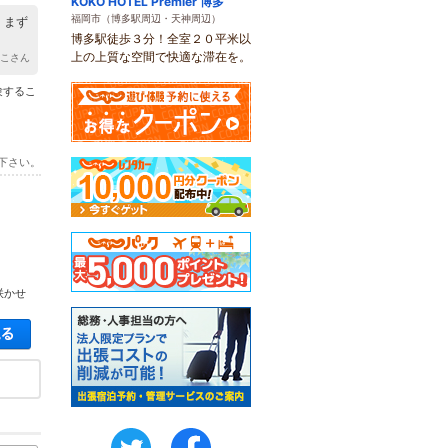
KOKO HOTEL Premier 博多
福岡市（博多駅周辺・天神周辺）
 まず
博多駅徒歩３分！全室２０平米以
上の上質な空間で快適な滞在を。
y こさん
験するこ
下さい。
咲かせ
空き状況・料金を見る
twitter
FaceBook