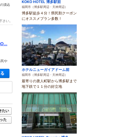
KOKO HOTEL 博多駅前
子の漬込
福岡市（博多駅周辺・天神周辺）
博多駅徒歩４分！県民割クーポン
にオススメプラン多数！
下さい。
..
県民や
ホテルニューガイアドーム前
空き状況・料金を見る
福岡市（博多駅周辺・天神周辺）
最寄りの唐人町駅から博多駅まで
地下鉄で１１分の好立地