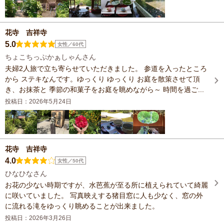
花寺 吉祥寺
5.0
女性／60代
ちょこちっぷかぁしゃんさん
夫婦2人旅で立ち寄らせていただきました。 参道を入ったところ
から ステキなんです。ゆっくり ゆっくり お庭を散策させて頂
き、お抹茶と 季節の和菓子をお庭を眺めながら～ 時間を過ご...
投稿日：2026年5月24日
花寺 吉祥寺
4.0
女性／50代
ひなひなさん
お花の少ない時期ですが、水芭蕉が至る所に植えられていて綺麗
に咲いていました。 写真映えする猪目窓に人も少なく、窓の外
に流れる滝をゆっくり眺めることが出来ました。
投稿日：2026年3月26日