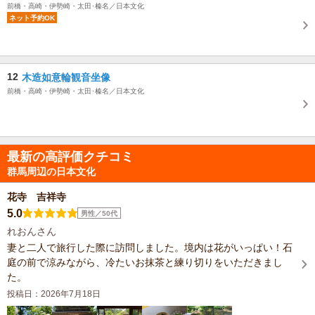
前橋・高崎・伊勢崎・太田･榛名／日本文化
ネット予約OK
12
木造如意輪観音坐像
前橋・高崎・伊勢崎・太田･榛名／日本文化
最新の高評価クチコミ
群馬周辺の日本文化
花寺 吉祥寺
5.0
男性／50代
れおんさん
妻と二人で旅行した際に訪問しました。境内は花がいっぱい！石
庭の前で涼みながら、冷たいお抹茶と練り切りをいただきまし
た。
投稿日：2026年7月18日