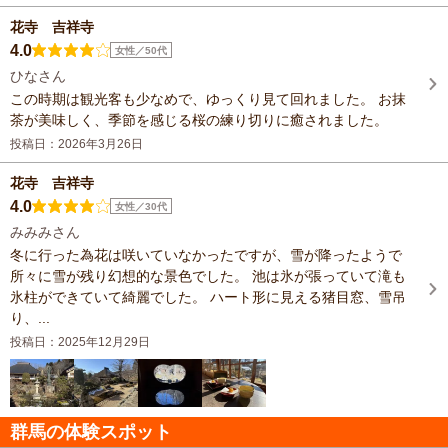
花寺 吉祥寺
4.0
女性／50代
ひなさん
この時期は観光客も少なめで、ゆっくり見て回れました。 お抹
茶が美味しく、季節を感じる桜の練り切りに癒されました。
投稿日：2026年3月26日
花寺 吉祥寺
4.0
女性／30代
みみみさん
冬に行った為花は咲いていなかったですが、雪が降ったようで
所々に雪が残り幻想的な景色でした。 池は氷が張っていて滝も
氷柱ができていて綺麗でした。 ハート形に見える猪目窓、雪吊
り、...
投稿日：2025年12月29日
群馬の体験スポット