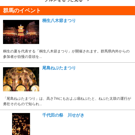
群馬のイベント
桐生八木節まつり
桐生の夏を代表する「桐生八木節まつり」が開催されます。群馬県内外からの
参加者が自慢の音頭を...
尾島ねぷたまつり
「尾島ねぷたまつり」は、高さ7mにもおよぶ扇ねぷたと、ねぷた太鼓の運行が
勇壮そのもので知られ...
千代田の祭 川せがき