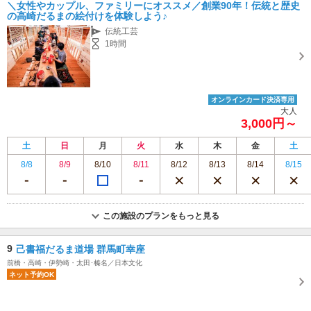
＼女性やカップル、ファミリーにオススメ／創業90年！伝統と歴史
の高崎だるまの絵付けを体験しよう♪
伝統工芸
1時間
オンラインカード決済専用
大人
3,000円～
土
日
月
火
水
木
金
土
8/8
8/9
8/10
8/11
8/12
8/13
8/14
8/15
この施設のプランをもっと見る
9
己書福だるま道場 群馬町幸座
前橋・高崎・伊勢崎・太田･榛名／日本文化
ネット予約OK