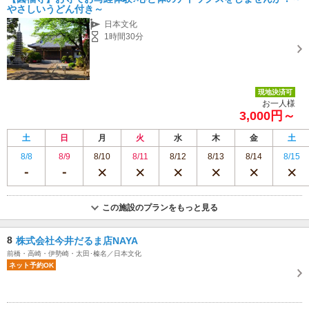
やさしいうどん付き～
日本文化
1時間30分
現地決済可
お一人様
3,000円～
土
日
月
火
水
木
金
土
8/8
8/9
8/10
8/11
8/12
8/13
8/14
8/15
この施設のプランをもっと見る
8
株式会社今井だるま店NAYA
前橋・高崎・伊勢崎・太田･榛名／日本文化
ネット予約OK