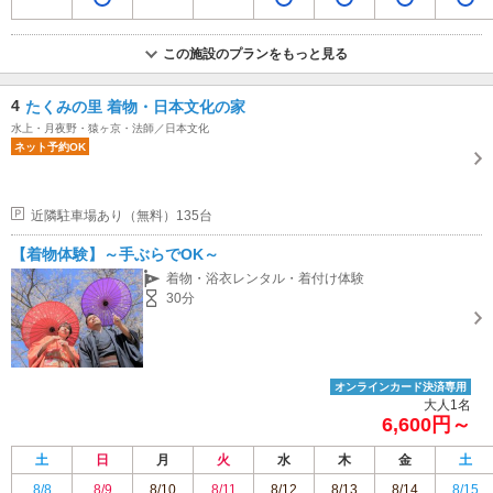
この施設のプランをもっと見る
4
たくみの里 着物・日本文化の家
水上・月夜野・猿ヶ京・法師／日本文化
ネット予約OK
近隣駐車場あり（無料）135台
【着物体験】～手ぶらでOK～
着物・浴衣レンタル・着付け体験
30分
オンラインカード決済専用
大人1名
6,600円～
土
日
月
火
水
木
金
土
8/8
8/9
8/10
8/11
8/12
8/13
8/14
8/15