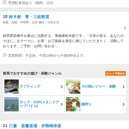
専用駐車場あり（無料）10台
10
鈴木創 箏・三絃教室
前橋・高崎・伊勢崎・太田･榛名／日本文化
群馬県前橋市を拠点に活動する、箏曲家鈴木創です。「日本の音を、あなたの
そばに」をテーマに、お箏・お三味線を身近に感じていただきたく、活動して
おります。ご予約・お問い合わせ...
営業時間：不定休。午前10時から午後9時頃まで。
群馬でおすすめの遊び・体験ジャンル
ネット予約OK
ラフティング
その他レジャー・体験
サップ・SUP(スタンドア
桃狩り
ップパドル)
11
己書 楽書道場 伊勢崎幸座