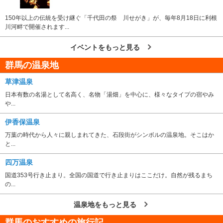
150年以上の伝統を受け継ぐ「千代田の祭 川せがき」が、毎年8月18日に利根
川河畔で開催されます...
イベントをもっと見る
群馬の温泉地
草津温泉
日本有数の名湯として名高く、名物「湯畑」を中心に、様々なタイプの宿やみ
や...
伊香保温泉
万葉の時代から人々に親しまれてきた、石段街がシンボルの温泉地。そこはか
と...
四万温泉
国道353号行き止まり。全国の国道で行き止まりはここだけ。自然が残るまち
の...
温泉地をもっと見る
群馬のおすすめの旅行記