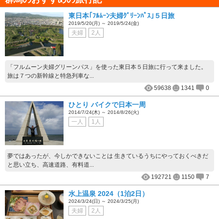
東日本｢ﾌﾙﾑｰﾝ夫婦ｸﾞﾘｰﾝﾊﾟｽ｣５日旅
2019/5/20(月) ～ 2019/5/24(金)
夫婦
2人
「フルムーン夫婦グリーンパス」を使った東日本５日旅に行って来ました。
旅は７つの新幹線と特急列車な...
59638
1341
0
ひとり バイクで日本一周
2014/7/24(木) ～ 2014/8/26(火)
一人
1人
夢ではあったが、今しかできないことは 生きているうちにやっておくべきだ
と思い立ち、高速道路、有料道...
192721
1150
7
水上温泉 2024（1泊2日）
2024/3/24(日) ～ 2024/3/25(月)
夫婦
2人