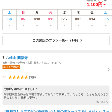
1,100円～
土
日
月
火
水
木
金
土
8/8
8/9
8/10
8/11
8/12
8/13
8/14
8/15
この施設のプラン一覧へ（1件）
7
八幡山 圓福寺
前橋・高崎・伊勢崎・太田･榛名／うどん・そば打ち
ネット予約OK
5.0
(3件)
“貴重な体験が出来ました”
阿字観瞑想を静かな環境で体験してみたくて検索していたところ、こちらを見つけ予
約しました。 最初に姿勢...
by Akiさん
【圓福寺】お寺でお写経体験♪心と体のデトックスをしませんか？～