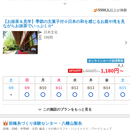
営業：9:00～17:00 無休 ※16：00最終受付
5500人
以上が体験
【お抹茶＆見学】季節の主菓子付☆日本の和を感じるお庭や滝を見
ながらお抹茶でいっぷく☆*
日本文化
1時間
オンラインカード決済専用
大人
1,180円～
1,600円～
26%OFF
土
日
月
火
水
木
金
土
8/8
8/9
8/10
8/11
8/12
8/13
8/14
8/15
この施設のプランをもっと見る
前橋糸づくり体験センター・八幡山製糸
前橋・高崎・伊勢崎・太田･榛名／その他クラフト・ハンドメイド・ワークショップ