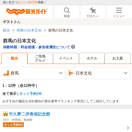
旅に役立つ
口コミ100万件
掲載！
検索
行きたい
メニュー
ゲスト
さん
観光
関東の日本文化
群馬の日本文化
群馬の日本文化
体験時期・料金相場・参加者属性について
ご当地
観光
イベント
ホテル
お土産
グルメ
群馬
日本文化
1 - 12件
（全12件中）
全て表示
ネット予約OK
おすすめの施設を当社独自の算出基準でランキング形式にしてご紹介しています。
竹久夢二伊香保記念館
渋川・伊香保／美術館
ネット予約OK