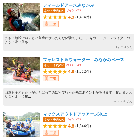
フィールドアースみなかみ
ポイント2％
ネット予約OK
4.9
(1,404件)
王道
まさに地球で遊ぶとい言葉にぴったりな体験でした。 川をウォータースライダーの
ように滑り落ち...
by ヒロさん
フォレスト＆ウォーター みなかみベース
ポイント2％
ネット予約OK
4.8
(1,612件)
王道
山道を子どもたちががんばってのぼって行った先にポイントがあります。虻がまとわ
りつくように飛...
by jazz.fisさん
マックスアウトドアツアーズ水上
ポイント2％
ネット予約OK
4.8
(1,344件)
王道