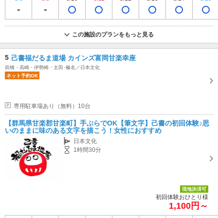
この施設のプランをもっと見る
5
己書福だるま道場 カインズ富岡甘楽幸座
前橋・高崎・伊勢崎・太田･榛名／日本文化
ネット予約OK
専用駐車場あり（無料）10台
【群馬県甘楽郡甘楽町】手ぶらでOK【筆文字】己書の初回体験♪思
いのままに味のある文字を描こう！女性におすすめ
日本文化
1時間30分
現地決済可
初回体験おひとり様
1,100円～