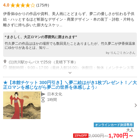
4.0
(175件)
伊香保ゆかりの作品や資料、美人画にとどまらず、夢二の優しさが伝わる子供
絵・ハッとするほど斬新なデザイン・商業デザイン・本の装丁・詩歌・片時も
離さずに持ち歩いた膨大なスケッ...
“まさしく、大正ロマンの雰囲気に囲まれます”
竹久夢二の作品はほかの場所でも数回見たことありましたが、竹久夢二が伊香保温泉
にゆかりがあるとは、知り...
by りんごミカンさん
(1)渋川駅からバスで25分（見晴下下車）
開館時間：9:00～17:00（最終入館16:00） 休館日：無休（メンテナンス等
による臨時休館あり）
専用駐車場あり（無料）80台
★【本館チケット 300円引き】＼夢二絵はがき1枚プレゼント！／大
正ロマンを感じながら夢二の世界を体感しよう♪
日本文化
1時間
オンラインカード決済専用
大人
1,700円～
2,000円～
15%OFF