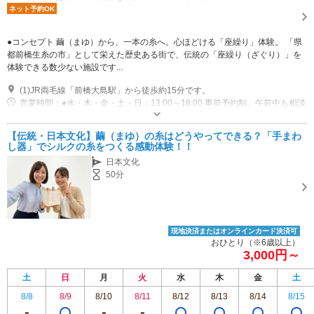
ネット予約OK
●コンセプト 繭（まゆ）から、一本の糸へ。心ほどける「座繰り」体験。 「県
都前橋生糸の市」として栄えた歴史ある街で、伝統の「座繰り（ざぐり）」を
体験できる数少ない施設です...
(1)JR両毛線「前橋大島駅」から徒歩約15分です。
営業時間：●水・木・金・土・日：13:00～18:00 事前予約制。午前中も相談
可能（HPなどでお問い合わせください）。 ●月・火：【相談可能】（2日前
までにHPなどでお問い合わせください）
専用駐車場あり（無料）1台 建物の横に１台とめることができます。 それ以上は、公共交通機関か、近隣の駐車場をご利用ください。 ※駐車場に関しては電話でご相談いただいても構いません。
【伝統・日本文化】繭（まゆ）の糸はどうやってできる？「手まわ
し器」でシルクの糸をつくる感動体験！！
日本文化
50分
現地決済またはオンラインカード決済可
おひとり（※6歳以上）
3,000円～
土
日
月
火
水
木
金
土
8/8
8/9
8/10
8/11
8/12
8/13
8/14
8/15