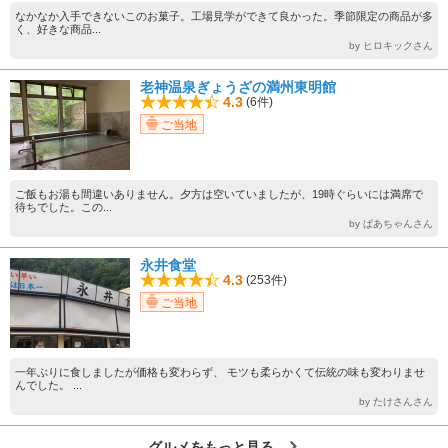
なかなか入手できないこのお菓子。工場見学ができて良かった。季節限定の商品が多
く、好きな商品...
by ヒロキックさん
老神温泉ぎょうざの満州東明館
4.3
(6件)
ご当地
ご飯もお湯も間違いありません。夕方は空いていましたが、19時ぐらいには満席で
待ちでした。この...
by ぱあちゃんさん
永井食堂
4.3
(253件)
ご当地
一年ぶりに食しましたが価格も変わらず、 モツも柔らかくて伝統の味も変わりませ
んでした。 ...
by たけさんさん
グルメをもっと見る