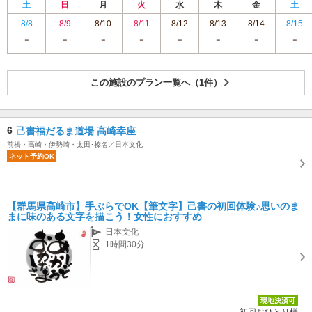
土
日
月
火
水
木
金
土
8/8
8/9
8/10
8/11
8/12
8/13
8/14
8/15
この施設のプラン一覧へ（1件）
6
己書福だるま道場 高崎幸座
前橋・高崎・伊勢崎・太田･榛名／日本文化
ネット予約OK
【群馬県高崎市】手ぶらでOK【筆文字】己書の初回体験♪思いのま
まに味のある文字を描こう！女性におすすめ
日本文化
1時間30分
現地決済可
初回おひとり様