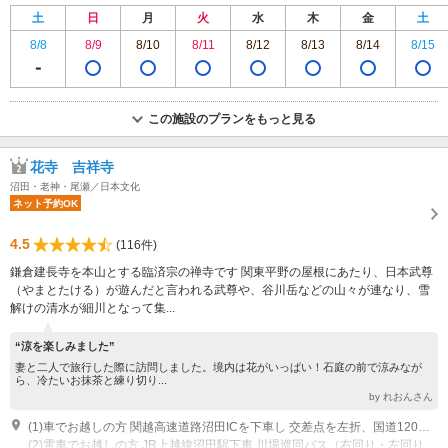
土
日
月
火
水
木
金
土
8/8
8/9
8/10
8/11
8/12
8/13
8/14
8/15
この施設のプランをもっと見る
花寺 吉祥寺
沼田・老神・尾瀬／日本文化
ネット予約OK
4.5
(116件)
鎌倉建長寺を本山とする臨済宗の禅寺です 関東平野の屋根にあたり、日本武尊
（やまとたける）が遊んだと言われる武尊や、谷川岳などの山々が連なり、雪
解けの清水が細川となって集...
“涼を楽しみました”
妻と二人で旅行した際に訪問しました。境内は花がいっぱい！石庭の前で涼みなが
ら、冷たいお抹茶と練り切り...
by れおんさん
(1)車でお越しの方 関越高速道路沼田ICを下車し 交差点を左折、国道120号を直進し 下久屋町の交差点を左折 道の駅 田園プラザ横の信号を左折 次の信号を右折すると左手に緑色の吉祥寺の看板が見えます 左折し20ｍで吉祥寺駐車場です 沼田ICから車で約15分
(2)電車でお越しの方 JR上越線沼田駅下車 川場巡回バス（右回り・左回り時間差あり） 吉祥寺入口下車、徒歩3分