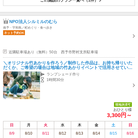
この施設のプラン一覧へ（1件）
NPO法人シルミルのむら
南予・宇和島／町めぐり・食べ歩き
ネット予約OK
近隣駐車場あり（無料）50台 西予市野村支所駐車場
＼オリジナル竹あかりを作ろう／制作した作品は、お持ち帰りいた
だくか、ご希望の場合は地域の竹あかりイベントで活用させていた
だきます！【カップルやファミリーにもオススメ】
ランプシェード作り
1時間30分
現地決済可
おひとり様
3,300円～
日
月
火
水
木
金
土
日
8/9
8/10
8/11
8/12
8/13
8/14
8/15
8/16