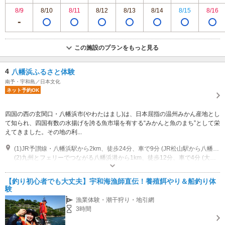
8/9
8/10
8/11
8/12
8/13
8/14
8/15
8/16
この施設のプランをもっと見る
4
八幡浜ふるさと体験
南予・宇和島／日本文化
ネット予約OK
四国の西の玄関口・八幡浜市(やわたはまし)は、日本屈指の温州みかん産地とし
て知られ、四国有数の水揚げを誇る魚市場を有する“みかんと魚のまち”として栄
えてきました。その地の利...
(1)JR予讃線・八幡浜駅から2km、徒歩24分、車で9分 (JR松山駅から八幡浜駅まで特急で約50分)
(2)九州とフェリーでつながる八幡浜港から1km、徒歩12分、車で4分 (大分県・別府港から八幡浜港までフェリーで2時間45分)
営業時間：平日…8時30分～17時15分 土日祝日…定休日
【釣り初心者でも大丈夫】宇和海漁師直伝！養殖餌やり＆船釣り体
験
漁業体験・潮干狩り・地引網
3時間