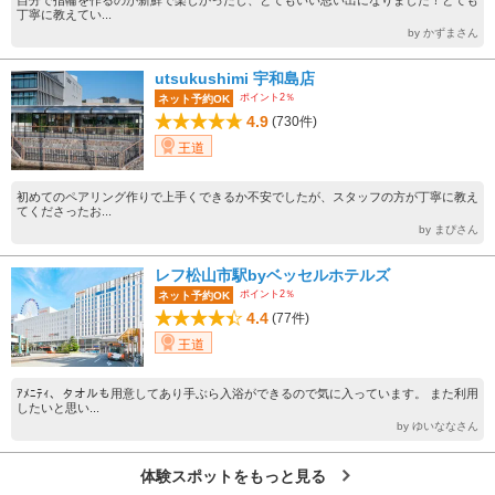
丁寧に教えてい...
by かずまさん
utsukushimi 宇和島店
ポイント2％
ネット予約OK
4.9
(730件)
王道
初めてのペアリング作りで上手くできるか不安でしたが、スタッフの方が丁寧に教え
てくださったお...
by まぴさん
レフ松山市駅byベッセルホテルズ
ポイント2％
ネット予約OK
4.4
(77件)
王道
ｱﾒﾆﾃｨ、タオルも用意してあり手ぶら入浴ができるので気に入っています。 また利用
したいと思い...
by ゆいななさん
体験スポットをもっと見る