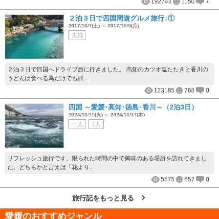
192743
1150
7
２泊３日で四国周遊グルメ旅行♪①
2017/10/7(土) ～ 2017/10/9(月)
夫婦
２泊３日で四国へドライブ旅に行きました。 高知のカツオ塩たたきと香川の
うどんは食べる為だけでも四...
123185
768
0
四国 ～愛媛･高知･徳島･香川～（2泊3日）
2024/10/15(火) ～ 2024/10/17(木)
一人
1人
リフレッシュ旅行です。限られた時間の中で興味のある場所を訪れてきまし
た。どちらかと言えば「花より...
5575
657
0
旅行記をもっと見る
愛媛
のおすすめジャンル