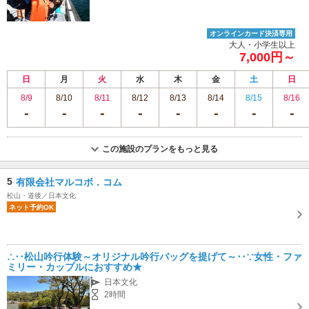
オンラインカード決済専用
大人・小学生以上
7,000円～
日
月
火
水
木
金
土
日
8/9
8/10
8/11
8/12
8/13
8/14
8/15
8/16
この施設のプランをもっと見る
5
有限会社マルコボ．コム
松山・道後／日本文化
ネット予約OK
∴‥松山吟行体験～オリジナル吟行バッグを提げて～‥∵女性・ファ
ミリー・カップルにおすすめ★
日本文化
2時間