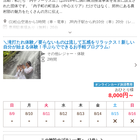
活動：私たち「内子ツーリズム」は2018年に国の農泊推進事業を背景に設立さ
れた団体です。「内子町の町並み（中心エリア）だけではなく、郊外にある農
村部の魅力をたくさんの方に伝え...
(1)松山空港から1時間（車・電車） JR内子駅から約10分（車）20分（レンタル自転車）
専用駐車場あり（無料）20台
＼滝打たれ体験／要らないものは流して五感をリラックス！新しい
自分が始まる体験！手ぶらでできるお手軽プログラム♪
その他レジャー・体験
2時間
オンラインカード決済専用
おひとり様
8,000円～
日
月
火
水
木
金
土
日
8/9
8/10
8/11
8/12
8/13
8/14
8/15
8/16