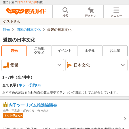
旅に役立つ
口コミ100万件
掲載！
検索
行きたい
メニュー
ゲスト
さん
観光
四国の日本文化
愛媛の日本文化
愛媛の日本文化
ご当地
観光
イベント
ホテル
お土産
グルメ
愛媛
日本文化
1 - 7件
（全7件中）
全て表示
ネット予約OK
おすすめの施設を当社独自の算出基準でランキング形式にしてご紹介しています。
内子ツーリズム推進協議会
南予・宇和島／町めぐり・食べ歩き
ネット予約OK