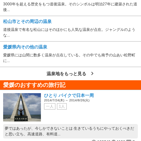
3000年を超える歴史をもつ道後温泉。そのシンボルは明治27年に建築された道
後...
松山市とその周辺の温泉
道後温泉で有名な松山にはそのほかにも人気な温泉が点在。ジャングルのよう
な...
愛媛県内その他の温泉
愛媛県には山間に数多く温泉が点在している。その中でも南予の山あい松野町
に...
温泉地をもっと見る
愛媛のおすすめの旅行記
ひとり バイクで日本一周
2014/7/24(木) ～ 2014/8/26(火)
一人
1人
夢ではあったが、今しかできないことは 生きているうちにやっておくべきだ
と思い立ち、高速道路、有料道...