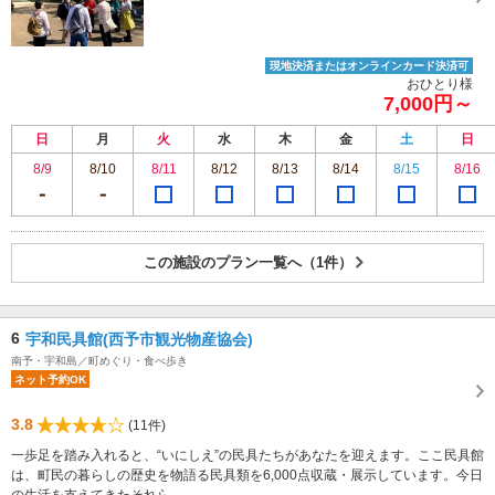
現地決済またはオンラインカード決済可
おひとり様
7,000円～
日
月
火
水
木
金
土
日
8/9
8/10
8/11
8/12
8/13
8/14
8/15
8/16
この施設のプラン一覧へ（1件）
6
宇和民具館(西予市観光物産協会)
南予・宇和島／町めぐり・食べ歩き
ネット予約OK
3.8
(11件)
一歩足を踏み入れると、“いにしえ”の民具たちがあなたを迎えます。ここ民具館
は、町民の暮らしの歴史を物語る民具類を6,000点収蔵・展示しています。今日
の生活を支えてきたそれら...