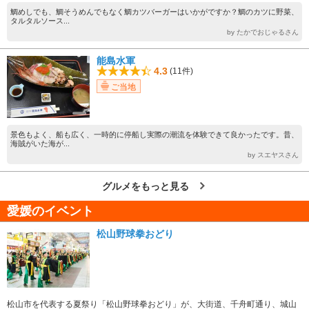
鯛めしでも、鯛そうめんでもなく鯛カツバーガーはいかがですか？鯛のカツに野菜、
タルタルソース...
by たかでおじゃるさん
能島水軍
4.3
(11件)
ご当地
景色もよく、船も広く、一時的に停船し実際の潮流を体験できて良かったです。昔、
海賊がいた海が...
by スエヤスさん
グルメをもっと見る
愛媛のイベント
松山野球拳おどり
松山市を代表する夏祭り「松山野球拳おどり」が、大街道、千舟町通り、城山