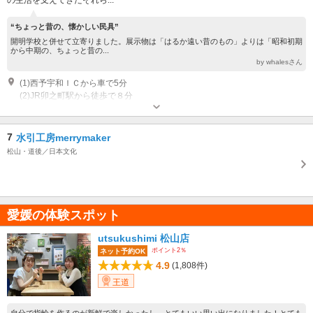
“ちょっと昔の、懐かしい民具”
開明学校と併せて立寄りました。展示物は「はるか遠い昔のもの」よりは「昭和初期
から中期の、ちょっと昔の...
by whalesさん
(1)西予宇和ＩＣから車で5分
(2)JR卯之町駅から徒歩で８分
開館時間：9:00～17:00 入館受付は16:30まで 休館日：月 祝日の場合はその
翌日、年末年始
近隣駐車場あり（無料）20台 宇和先哲記念館 裏
7
水引工房merrymaker
松山・道後／日本文化
愛媛の体験スポット
utsukushimi 松山店
ポイント2％
ネット予約OK
4.9
(1,808件)
王道
自分で指輪を作るのが新鮮で楽しかったし、とてもいい思い出になりました！とても