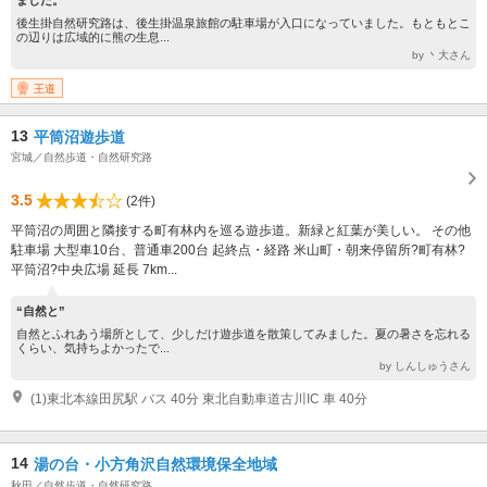
後生掛自然研究路は、後生掛温泉旅館の駐車場が入口になっていました。もともとこ
の辺りは広域的に熊の生息...
by 丶大さん
王道
13
平筒沼遊歩道
宮城／自然歩道・自然研究路
3.5
(2件)
平筒沼の周囲と隣接する町有林内を巡る遊歩道。新緑と紅葉が美しい。 その他
駐車場 大型車10台、普通車200台 起終点・経路 米山町・朝来停留所?町有林?
平筒沼?中央広場 延長 7km...
“自然と”
自然とふれあう場所として、少しだけ遊歩道を散策してみました。夏の暑さを忘れる
くらい、気持ちよかったで...
by しんしゅうさん
(1)東北本線田尻駅 バス 40分 東北自動車道古川IC 車 40分
14
湯の台・小方角沢自然環境保全地域
秋田／自然歩道・自然研究路