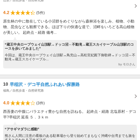
山形／自然歩道・自然研究路
4.2
(5件)
原生林の中に散在している小沼群をめぐりながら森林浴を楽しみ、植物、小動
物、昆虫なども観察できる。ほぼ下りの快適な道で、沼畔をいろどる高山植物
が美しい。 起終点・経路 備考...
“蔵王中央ロープウェイ山頂駅→ドッコ沼⇔不動滝→蔵王スカイケーブル山頂駅のコ
ースを歩いてみました”
今回は、蔵王中央ロープウェイ山頂駅→鳥兜山→高松宮妃殿下御歌碑→ドッコ沼⇔不
動滝→蔵王スカイケーブル...
by モロさん
10
早稲沢・デコ平自然ふれあい探勝路
福島／自然歩道・自然研究路
4.0
(3件)
西吾妻の中腹にバラエティ豊かな自然を訪ねる。 起終点・経路 北塩原村・デコ
平?早稲沢 延長 ５．３ｋｍ
“アサギマダラに感動”
熊さん人間に注意の看板のある駐車場から登り始めてまもなく沖縄や台湾までも旅を
すると云われるアサギマダ...