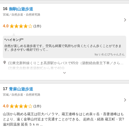
16
御駒山遊歩道
宮城／自然歩道・自然研究路
4.0
(1件)
“ハイキング”
自然が楽しめる遊歩道です。空気も綺麗で気持ちが良くたくさん歩くことができま
す。歩きやすい格好で行って...
by いわとびちゃんさん
(1)東北新幹線くりこま高原駅からバスで65分（築館経由座主下車／さらに徒歩２０分）
(2)東北自動車道築館ICから車で40分
17
青麻山遊歩道
宮城／自然歩道・自然研究路
4.0
(1件)
山頂から眺める蔵王は巨大パノラマ。蔵王連峰をはじめ泉ヶ岳・吾妻連峰はも
とより、遠く金華山付近まで見通すことができる。 起終点・経路 蔵王町・宮?
遠刈田温泉 延長 ５ｋｍ ...