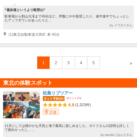
“遊歩道というより軽登山”
駐車場から割山大滝まで45分ほど。序盤にやや急登したり、途中途中でちょっとし
たアップダウンがあったりと...
by イワダイさん
(1)東北自動車道大和IC 車 45分
1
2
3
4
5
＞
東北の体験スポット
松島リブツアー
ポイント2％
ネット予約OK
4.9
(1,323件)
王道
11月にしては穏やかな天気と海で最高に楽しめました。ガイドさんの説明も詳しく
て面白かったし，...
by pandaごはんださん