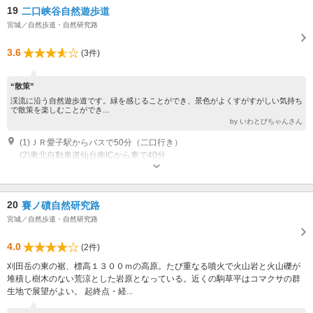
19
二口峡谷自然遊歩道
宮城／自然歩道・自然研究路
3.6
(3件)
“散策”
渓流に沿う自然遊歩道です。緑を感じることができ、景色がよくすがすがしい気持ち
で散策を楽しむことができ...
by いわとびちゃんさん
(1)ＪＲ愛子駅からバスで50分（二口行き）
(2)東北自動車道仙台南ICから車で40分
20
賽ノ磧自然研究路
宮城／自然歩道・自然研究路
4.0
(2件)
刈田岳の東の裾、標高１３００ｍの高原。たび重なる噴火で火山岩と火山礫が
堆積し樹木のない荒涼とした岩原となっている。近くの駒草平はコマクサの群
生地で展望がよい。 起終点・経...