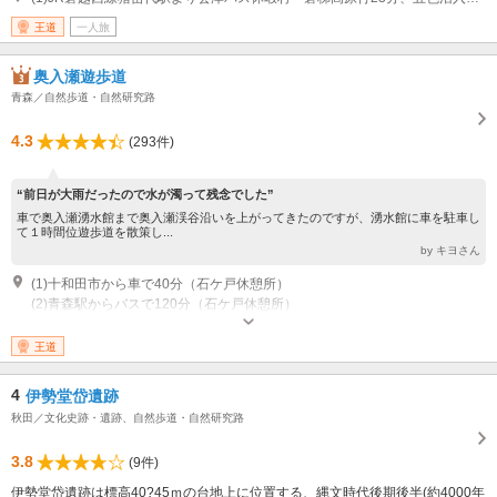
王道
一人旅
奥入瀬遊歩道
青森／自然歩道・自然研究路
4.3
(293件)
“前日が大雨だったので水が濁って残念でした”
車で奥入瀬湧水館まで奥入瀬渓谷沿いを上がってきたのですが、湧水館に車を駐車し
て１時間位遊歩道を散策し...
by キヨさん
(1)十和田市から車で40分（石ケ戸休憩所）
(2)青森駅からバスで120分（石ケ戸休憩所）
王道
4
伊勢堂岱遺跡
秋田／文化史跡・遺跡、自然歩道・自然研究路
3.8
(9件)
伊勢堂岱遺跡は標高40?45ｍの台地上に位置する、縄文時代後期後半(約4000年