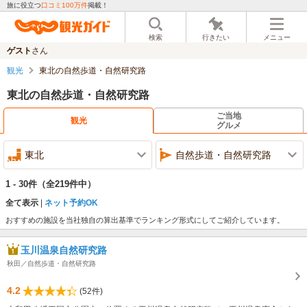
旅に役立つ
口コミ100万件
掲載！
検索
行きたい
メニュー
ゲスト
さん
観光
東北の自然歩道・自然研究路
東北の自然歩道・自然研究路
ご当地
観光
グルメ
東北
自然歩道・自然研究路
1 - 30件
（全219件中）
全て表示
ネット予約OK
おすすめの施設を当社独自の算出基準でランキング形式にしてご紹介しています。
玉川温泉自然研究路
秋田／自然歩道・自然研究路
4.2
(52件)