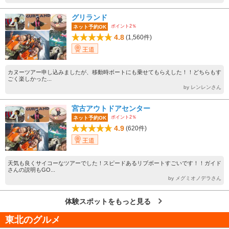
グリランド
ポイント2％
ネット予約OK
4.8
(1,560件)
王道
カヌーツアー申し込みましたが、移動時ボートにも乗せてもらえした！！どちらもす
ごく楽しかった...
by レンレンさん
宮古アウトドアセンター
ポイント2％
ネット予約OK
4.9
(620件)
王道
天気も良くサイコーなツアーでした！スピードあるリブボートすごいです！！ガイド
さんの説明もGO...
by メグミオノデラさん
体験スポットをもっと見る
東北のグルメ