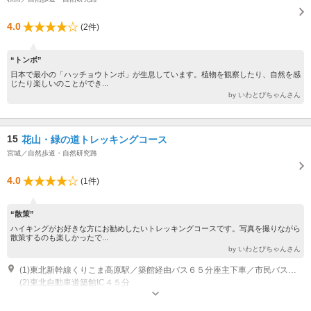
4.0
(2件)
“トンボ”
日本で最小の「ハッチョウトンボ」が生息しています。植物を観察したり、自然を感
じたり楽しいのことができ...
by いわとびちゃんさん
15
花山・緑の道トレッキングコース
宮城／自然歩道・自然研究路
4.0
(1件)
“散策”
ハイキングがお好きな方にお勧めしたいトレッキングコースです。写真を撮りながら
散策するのも楽しかったで...
by いわとびちゃんさん
(1)東北新幹線くりこま高原駅／築館経由バス６５分座主下車／市民バス乗換２４分温湯下車
(2)東北自動車道築館IC４５分