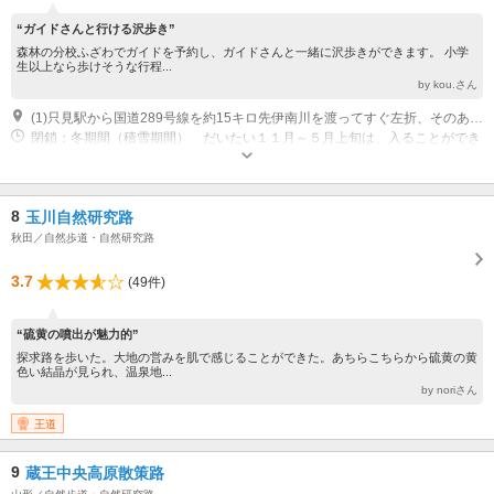
“ガイドさんと行ける沢歩き”
森林の分校ふざわでガイドを予約し、ガイドさんと一緒に沢歩きができます。 小学
生以上なら歩けそうな行程...
by kou.さん
(1)只見駅から国道289号線を約15キロ先伊南川を渡ってすぐ左折、そのあと、すぐ右折、布沢、恵みの森の看板に従います。大型バスは、道幅により入ることができません。
閉鎖：冬期間（積雪期間） だいたい１１月～５月上旬は、入ることができ
ません。
8
玉川自然研究路
秋田／自然歩道・自然研究路
3.7
(49件)
“硫黄の噴出が魅力的”
探求路を歩いた。大地の営みを肌で感じることができた。あちらこちらから硫黄の黄
色い結晶が見られ、温泉地...
by noriさん
王道
9
蔵王中央高原散策路