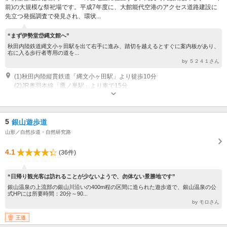
前)の大規模な祭祀場です。平成7年度に、大館能代空港のアクセス道路建設に
先立つ発掘調査で発見され、環状...
“まず伊勢堂岱縄文館へ”
秋田内陸鉄道縄文小ヶ田駅を出て右手に進み、踏切を越えるとすぐに案内板があり、
右に入る歩行者専用の道を...
by ５２４１さん
(1)秋田内陸縦貫鉄道「縄文小ヶ田駅」より徒歩10分
(2)JR奥羽本線「鷹ノ巣駅」より車で15分
開館時間：9:00～17:00（入館は16：30分まで） 休館日：・毎週月曜日（た
だし、月曜日が祝日と重なった場合はその翌日） ・年始年末（12月29日
から１月３日まで） ※縄文館が休館の日は、遺跡も閉鎖となります
5
銀山遊歩道
山形／自然歩道・自然研究路
4.1
(36件)
“日帰り観光客は訪れることが少ないようで、勿体ない景勝地です”
銀山温泉の上流部の銀山川沿いの400m程の区間に造られた遊歩道で、銀山温泉の公
式HPには所要時間：20分～90...
by モロさん
王道