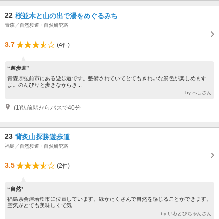
22
桜並木と山の出で湯をめぐるみち
青森／自然歩道・自然研究路
3.7
(4件)
“遊歩道”
青森県弘前市にある遊歩道です。整備されていてとてもきれいな景色が楽しめます
よ。のんびりと歩きながらき...
by へしさん
(1)弘前駅からバスで40分
23
背炙山探勝遊歩道
福島／自然歩道・自然研究路
3.5
(2件)
“自然”
福島県会津若松市に位置しています。緑がたくさんで自然を感じることができます。
空気がとても美味しくて気...
by いわとびちゃんさん