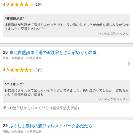
4.0
(1件)
“林間遊歩道”
津軽海峡が見渡せて気持ちよかったです。長い道のりでしたが自然を楽しみながら歩
けました。空気もきれいで...
by いわとびちゃんさん
28
東北自然歩道「湯の沢渓谷とさい沼めぐりの道」
青森／自然歩道・自然研究路
4.3
(3件)
“ハイキング”
お友達にさそわれて楽しくハイキングができました。長い道のりでしたが、空気もお
いしく自然を感じ、景色も...
by いわとびちゃんさん
(1)蟹田駅からバスで25分（役場平舘支所前）
29
ふくしま県民の森フォレストパークあだたら
福島／自然歩道・自然研究路