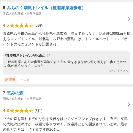
6
みちのく潮風トレイル（種差海岸遊歩道）
青森／自然歩道・自然研究路
4.5
(69件)
青森県八戸市の蕪島から福島県相馬市松川浦までをつなぐ、総距離1000kmを超
えるロングトレイル。最北端・八戸市の蕪島には、トレイルヘッド・エンドポ
イントのモニュメントが設置され...
“種差海岸トレイルがお薦め！”
種差海岸にある遊歩道が素敵です！ 波の音をききながら何も考えずに歩くと自分
の体が無くなって、あっと...
by ナオトさん
王道
一人旅
7
恵みの森
福島／自然歩道・自然研究路
4.3
(3件)
ブナの森を流れる沢のなかを長靴をはいてジャブジャブ歩きます。布沢川支流
の大滝沢は沢床が一枚岩で歩きやすく、探索路として開放されています。最初
の見どころは下ノ滝まで片道20分...