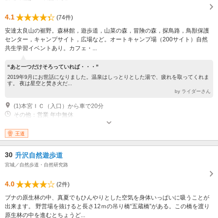
4.1
(74件)
安達太良山の裾野。森林館，遊歩道，山菜の森，冒険の森，探鳥路，鳥獣保護
センター，キャンプサイト，広場など。オートキャンプ場（200サイト）自然
共生学習イベントあり。カフェ・...
“あと一つだけそろっていれば・・・”
2019年9月にお世話になりました。温泉はしっとりとした湯で、疲れを取ってくれま
す。 夜は星空と焚き火だ...
by ライダーさん
(1)本宮ＩＣ（入口）から車で20分
その他：営業 年中無休
王道
30
升沢自然遊歩道
宮城／自然歩道・自然研究路
4.0
(2件)
ブナの原生林の中、真夏でもひんやりとした空気を身体いっぱいに吸うことが
出来ます。 野営場を抜けると長さ12ｍの吊り橋“五蔵橋”がある。この橋を渡り
原生林の中を進むとちょうど...