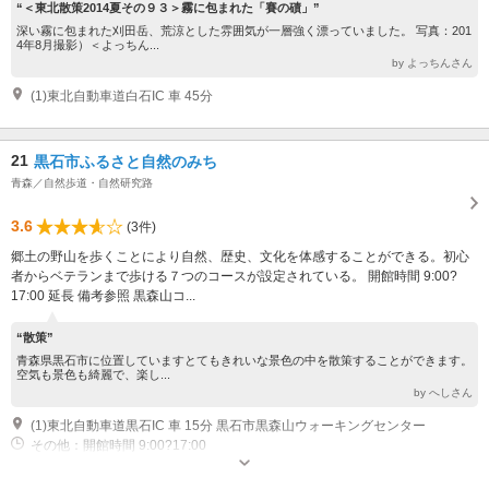
“＜東北散策2014夏その９３＞霧に包まれた「賽の磧」”
深い霧に包まれた刈田岳、荒涼とした雰囲気が一層強く漂っていました。 写真：201
4年8月撮影）＜よっちん...
by よっちんさん
(1)東北自動車道白石IC 車 45分
21
黒石市ふるさと自然のみち
青森／自然歩道・自然研究路
3.6
(3件)
郷土の野山を歩くことにより自然、歴史、文化を体感することができる。初心
者からベテランまで歩ける７つのコースが設定されている。 開館時間 9:00?
17:00 延長 備考参照 黒森山コ...
“散策”
青森県黒石市に位置していますとてもきれいな景色の中を散策することができます。
空気も景色も綺麗で、楽し...
by へしさん
(1)東北自動車道黒石IC 車 15分 黒石市黒森山ウォーキングセンター
その他：開館時間 9:00?17:00