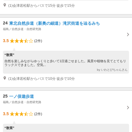
(1)会津若松駅からバスで15分 徒歩で15分
24
東北自然歩道（新奥の細道）滝沢街道を辿るみち
福島／自然歩道・自然研究路
3.5
(2件)
“散策”
自然を楽しみながらゆっくりと歩いて1日過ごせました。風景や植物を見てとてもリ
ラックスできました。空気...
by いわとびちゃんさん
(1)会津若松駅からバスで10分 徒歩で10分
25
一ノ俣遊歩道
福島／自然歩道・自然研究路
3.5
(2件)
“散策”