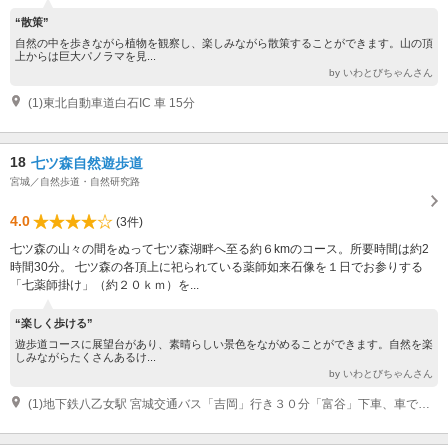
“散策”
自然の中を歩きながら植物を観察し、楽しみながら散策することができます。山の頂
上からは巨大パノラマを見...
by いわとびちゃんさん
(1)東北自動車道白石IC 車 15分
18
七ツ森自然遊歩道
宮城／自然歩道・自然研究路
4.0
(3件)
七ツ森の山々の間をぬって七ツ森湖畔へ至る約６kmのコース。所要時間は約2
時間30分。 七ツ森の各頂上に祀られている薬師如来石像を１日でお参りする
「七薬師掛け」（約２０ｋｍ）を...
“楽しく歩ける”
遊歩道コースに展望台があり、素晴らしい景色をながめることができます。自然を楽
しみながらたくさんあるけ...
by いわとびちゃんさん
(1)地下鉄八乙女駅 宮城交通バス「吉岡」行き３０分「富谷」下車、車で１０分、徒歩１５分 東北自動車道大和IC 車 20分