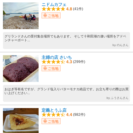
ニドムカフェ
4.8
(41件)
ご当地
グリランドさんの受付集合場所でもあります。 そして十和田湖の凄い場所をアドベ
ンチャーボート...
by のんさん
主婦の店 さいち
4.3
(299件)
ご当地
おはぎ等有名ですが、グランド塩入りバターモナカ絶品です。お立ち寄りの際はお買
い上げください...
by ふうさんさん
定義とうふ店
4.4
(982件)
ご当地