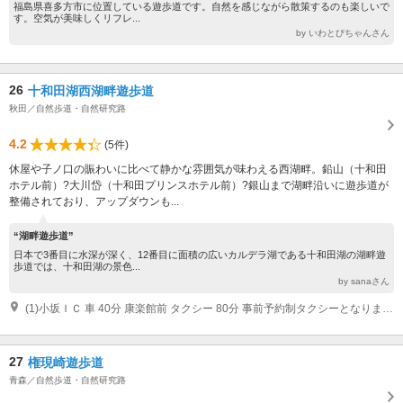
福島県喜多方市に位置している遊歩道です。自然を感じながら散策するのも楽しいで
す。空気が美味しくリフレ...
by いわとびちゃんさん
26
十和田湖西湖畔遊歩道
秋田／自然歩道・自然研究路
4.2
(5件)
休屋や子ノ口の賑わいに比べて静かな雰囲気が味わえる西湖畔。鉛山（十和田
ホテル前）?大川岱（十和田プリンスホテル前）?銀山まで湖畔沿いに遊歩道が
整備されており、アップダウンも...
“湖畔遊歩道”
日本で3番目に水深が深く、12番目に面積の広いカルデラ湖である十和田湖の湖畔遊
歩道では、十和田湖の景色...
by sanaさん
(1)小坂ＩＣ 車 40分 康楽館前 タクシー 80分 事前予約制タクシーとなります。十和田プリンスホテル前で乗下車可能。問い合わせは0186-29-2525（豊口タクシー）まで。
27
権現崎遊歩道
青森／自然歩道・自然研究路