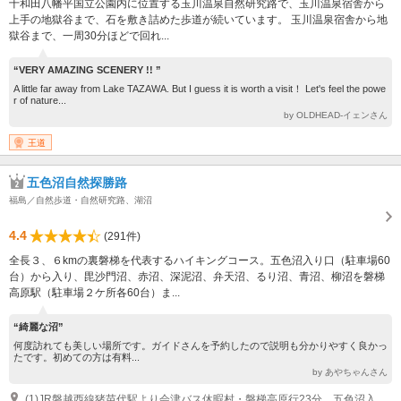
十和田八幡平国立公園内に位置する玉川温泉自然研究路で、玉川温泉宿舎から
上手の地獄谷まで、石を敷き詰めた歩道が続いています。 玉川温泉宿舎から地
獄谷まで、一周30分ほどで回れ...
“VERY AMAZING SCENERY !! ”
A little far away from Lake TAZAWA. But I guess it is worth a visit！ Let's feel the powe
r of nature...
by OLDHEAD-イェンさん
王道
五色沼自然探勝路
福島／自然歩道・自然研究路、湖沼
4.4
(291件)
全長３、６kmの裏磐梯を代表するハイキングコース。五色沼入り口（駐車場60
台）から入り、毘沙門沼、赤沼、深泥沼、弁天沼、るり沼、青沼、柳沼を磐梯
高原駅（駐車場２ケ所各60台）ま...
“綺麗な沼”
何度訪れても美しい場所です。ガイドさんを予約したので説明も分かりやすく良かっ
たです。初めての方は有料...
by あやちゃんさん
(1)JR磐越西線猪苗代駅より会津バス休暇村・磐梯高原行23分、五色沼入口よりすぐ