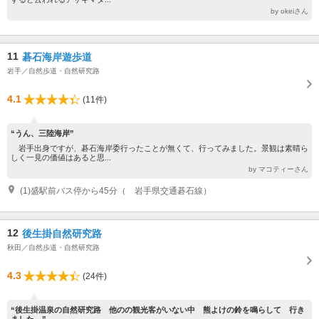
by okeiさん
11
碁石海岸遊歩道
岩手／自然歩道・自然研究路
4.1
(11件)
“うん、三陸海岸”
岩手出身ですが、碁石海岸委行ったことが無くて、行ってみました。景観は素晴ら
しく一見の価値はあると思...
by マコティーさん
(1)盛駅前バス停から45分（ 岩手県交通碁石線）
12
後生掛自然研究路
秋田／自然歩道・自然研究路
4.3
(24件)
“後生掛温泉の自然研究路 他のの観光客がいない中 熊よけの鈴を鳴らして 行き
ました。”