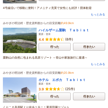
4号線沿いで移動に便利！アメニティ充実で女性にも好評！団体歓迎
もっとみる
みやぎの明治村・歴史資料館からの目安距離
約49.9km
ハイルザーム栗駒 Ｔａｂｉｓｔ
栗原・登米
(8件)
4.4
行った
行きたい
栗駒山の自然に包まれる高原リゾート ～登山や家族旅行に最適～
もっとみる
みやぎの明治村・歴史資料館からの目安距離
約20.9km
ホテル エポカ Ｔａｂｉｓｔ
栗原・登米
(25件)
3.9
行った
行きたい
くりこま高原駅より徒歩１分！！栗原田園リゾート