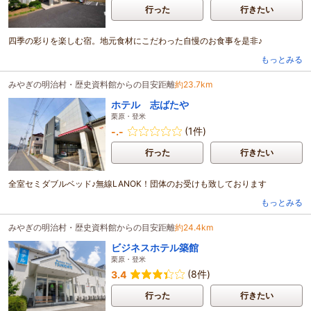
行った
行きたい
四季の彩りを楽しむ宿。地元食材にこだわった自慢のお食事を是非♪
もっとみる
みやぎの明治村・歴史資料館からの目安距離
約23.7km
ホテル 志ばたや
栗原・登米
(1件)
-.-
行った
行きたい
全室セミダブルベッド♪無線LANOK！団体のお受けも致しております
もっとみる
みやぎの明治村・歴史資料館からの目安距離
約24.4km
ビジネスホテル築館
栗原・登米
(8件)
3.4
行った
行きたい