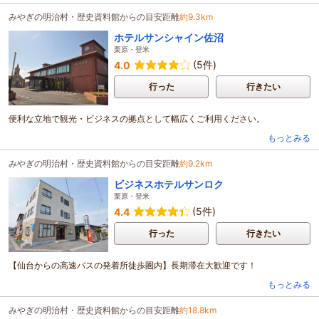
みやぎの明治村・歴史資料館からの目安距離
約9.3km
ホテルサンシャイン佐沼
栗原・登米
(5件)
4.0
行った
行きたい
便利な立地で観光・ビジネスの拠点として幅広くご利用ください。
もっとみる
みやぎの明治村・歴史資料館からの目安距離
約9.2km
ビジネスホテルサンロク
栗原・登米
(5件)
4.4
行った
行きたい
【仙台からの高速バスの発着所徒歩圏内】長期滞在大歓迎です！
もっとみる
みやぎの明治村・歴史資料館からの目安距離
約18.8km