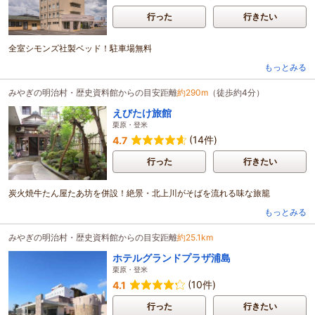
行った
行きたい
全室シモンズ社製ベッド！駐車場無料
もっとみる
みやぎの明治村・歴史資料館からの目安距離
約290m
（徒歩約4分）
えびたけ旅館
栗原・登米
(14件)
4.7
行った
行きたい
炭火焼牛たん屋たあ坊を併設！絶景・北上川がそばを流れる味な旅籠
もっとみる
みやぎの明治村・歴史資料館からの目安距離
約25.1km
ホテルグランドプラザ浦島
栗原・登米
(10件)
4.1
行った
行きたい