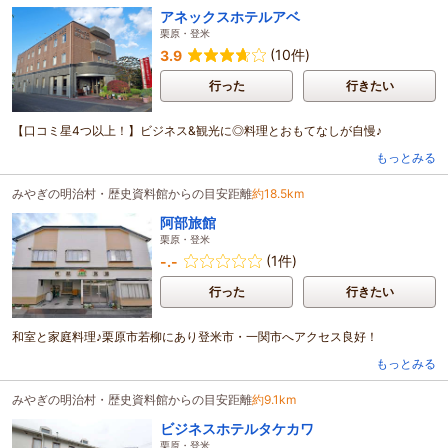
アネックスホテルアベ
栗原・登米
(10件)
3.9
行った
行きたい
【口コミ星4つ以上！】ビジネス&観光に◎料理とおもてなしが自慢♪
もっとみる
みやぎの明治村・歴史資料館からの目安距離
約18.5km
阿部旅館
栗原・登米
(1件)
-.-
行った
行きたい
和室と家庭料理♪栗原市若柳にあり登米市・一関市へアクセス良好！
もっとみる
みやぎの明治村・歴史資料館からの目安距離
約9.1km
ビジネスホテルタケカワ
栗原・登米