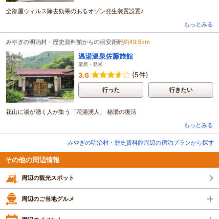
全部屋ウィルス除去効果のあるオゾン発生装置設置♪
もっとみる
みやぎの明治村・歴史資料館からの目安距離
約49.5km
温湯温泉佐藤旅館
栗原・登米
(5件)
3.6
行った
行きたい
花山に湯が湧く人が集う「花湯湧人」 秘湯の復活
もっとみる
みやぎの明治村・歴史資料館周辺の宿泊プランから探す
その他の周辺情報
周辺の観光スポット
周辺のご当地グルメ