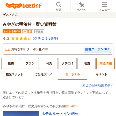
検索
行きたい
メニュー
ゲスト
さん
みやぎの明治村・歴史資料館
ネット予約OK
王道
子連れ
4.3
(
クチコミ86件
)
お得な割引クーポン配布中！
割引クーポンGET
概要
プラン
写真
クチ
コミ
地図
周辺
情報
観光スポット
ご当地グルメ
宿・ホテル
イベント
周辺の宿を地図で探す
同じエリアの周辺にある施設を当社独自の算出基準でランキング形式にしてご
紹介しています。
みやぎの明治村・歴史資料館からの目安距離
約9.4km
ホテルルートイン登米