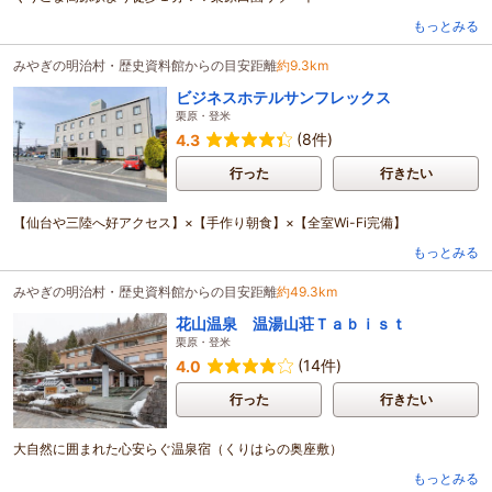
もっとみる
みやぎの明治村・歴史資料館からの目安距離
約9.3km
ビジネスホテルサンフレックス
栗原・登米
(8件)
4.3
行った
行きたい
【仙台や三陸へ好アクセス】×【手作り朝食】×【全室Wi-Fi完備】
もっとみる
みやぎの明治村・歴史資料館からの目安距離
約49.3km
花山温泉 温湯山荘Ｔａｂｉｓｔ
栗原・登米
(14件)
4.0
行った
行きたい
大自然に囲まれた心安らぐ温泉宿（くりはらの奥座敷）
もっとみる