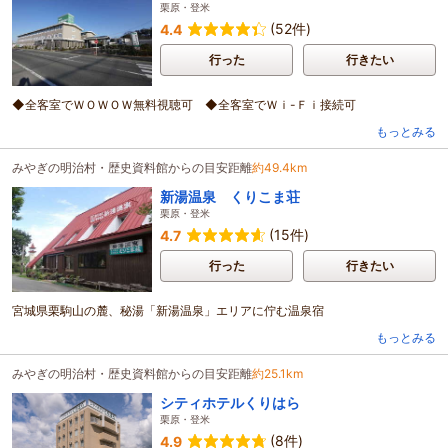
栗原・登米
(52件)
4.4
行った
行きたい
◆全客室でＷＯＷＯＷ無料視聴可 ◆全客室でＷｉ-Ｆｉ接続可
もっとみる
みやぎの明治村・歴史資料館からの目安距離
約49.4km
新湯温泉 くりこま荘
栗原・登米
(15件)
4.7
行った
行きたい
宮城県栗駒山の麓、秘湯「新湯温泉」エリアに佇む温泉宿
もっとみる
みやぎの明治村・歴史資料館からの目安距離
約25.1km
シティホテルくりはら
栗原・登米
(8件)
4.9