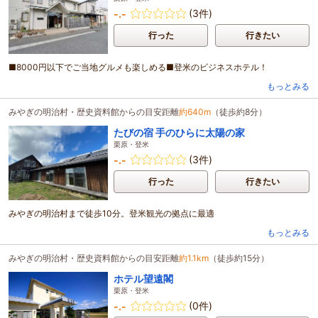
(3件)
-.-
行った
行きたい
■8000円以下でご当地グルメも楽しめる■登米のビジネスホテル！
もっとみる
みやぎの明治村・歴史資料館からの目安距離
約640m
（徒歩約8分）
たびの宿 手のひらに太陽の家
栗原・登米
(3件)
-.-
行った
行きたい
みやぎの明治村まで徒歩10分。登米観光の拠点に最適
もっとみる
みやぎの明治村・歴史資料館からの目安距離
約1.1km
（徒歩約15分）
ホテル望遠閣
栗原・登米
(0件)
-.-