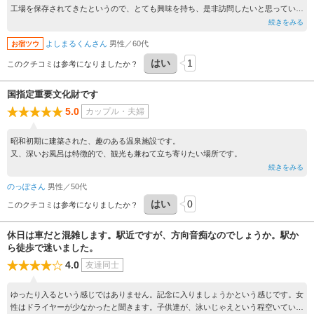
工場を保存されてきたというので、とても興味を持ち、是非訪問したいと思っていま
した。内部は見学できます。諏訪を訪れるさいは、この家片倉館をセットで是非。
続きをみる
よしまるくんさん
男性／60代
お宿ツウ
はい
1
このクチコミは参考になりましたか？
国指定重要文化財です
5.0
カップル・夫婦
昭和初期に建築された、趣のある温泉施設です。
又、深いお風呂は特徴的で、観光も兼ねて立ち寄りたい場所です。
続きをみる
のっぽさん
男性／50代
はい
0
このクチコミは参考になりましたか？
休日は車だと混雑します。駅近ですが、方向音痴なのでしょうか。駅か
ら徒歩で迷いました。
4.0
友達同士
ゆったり入るという感じではありません。記念に入りましょうかという感じです。女
性はドライヤーが少なかったと聞きます。子供達が、泳いじゃえという程空いていま