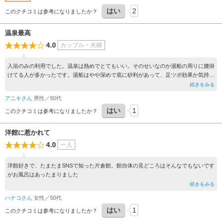
はい
2
このクチコミは参考になりましたか？
温泉最高
4.0
カップル・夫婦
入浴のみの利用でした。温泉は熱めでとてもいい。そのせいなのか湯船の周りに腰掛
けてる人が多かったです。湯船はやや深めで底に砂利があって、足ツボ効果か気持ち
いいです。
続きをみる
アニキさん
男性／50代
はい
1
このクチコミは参考になりましたか？
洋館に惹かれて
4.0
一人
洋館好きで、たまたまSNSで知った片倉館。館自体の見どころはそんなでもないです
がお風呂はあったまりました
続きをみる
ハナコさん
女性／50代
はい
1
このクチコミは参考になりましたか？