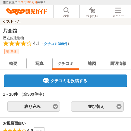
旅に役立つ
口コミ100万件
掲載！
検索
行きたい
メニュー
ゲスト
さん
片倉館
歴史的建造物
4.1
（
）
クチコミ309件
王道
概要
写真
クチコミ
地図
周辺情報
クチコミを投稿する
1 - 10件
（全309件中）
絞り込み
並び替え
お風呂面白い
4.0
一人