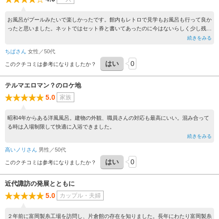
お風呂がプールみたいで楽しかったです。館内もレトロで見学もお風呂も行って良か
ったと思いました。ネットではセット券と書いてあったのに今はないらしく少し残念
でした。
続きをみる
ちぱさん
女性／50代
はい
0
このクチコミは参考になりましたか？
テルマエロマン？のロケ地
5.0
家族
昭和4年からある洋風風呂。建物の外観、職員さんの対応も最高にいい。混み合って
る時は入場制限して快適に入浴できました。
続きをみる
高いノリさん
男性／50代
はい
0
このクチコミは参考になりましたか？
近代諏訪の発展とともに
5.0
カップル・夫婦
２年前に富岡製糸工場を訪問し、片倉館の存在を知りました。長年にわたり富岡製糸