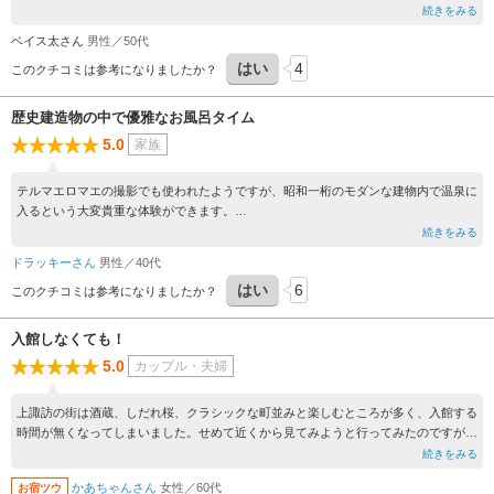
せん。狭いという感じではありません。諏訪湖の花火大会と重なると車は混雑します
続きをみる
ので、小さいお子様は手を繋いで行きましょう。
ベイス太さん
男性／50代
はい
4
このクチコミは参考になりましたか？
歴史建造物の中で優雅なお風呂タイム
5.0
家族
テルマエロマエの撮影でも使われたようですが、昭和一桁のモダンな建物内で温泉に
入るという大変貴重な体験ができます。
屋上からの諏訪湖の景色が最高です
続きをみる
ドラッキーさん
男性／40代
はい
6
このクチコミは参考になりましたか？
入館しなくても！
5.0
カップル・夫婦
上諏訪の街は酒蔵、しだれ桜、クラシックな町並みと楽しむところが多く、入館する
時間が無くなってしまいました。せめて近くから見てみようと行ってみたのですが庭
からみるだけでもすてきな建物でした。
続きをみる
かあちゃんさん
女性／60代
お宿ツウ