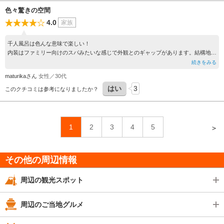
色々驚きの空間
4.0
家族
千人風呂は色んな意味で楽しい！
内装はファミリー向けのスパみたいな感じで外観とのギャップがあります。結構地元
の人が多い感じでした。
続きをみる
なにより湯船が深い！私は身長150半ばなのですが立ってるときは良いのですが端の
maturikaさん
女性／30代
段になっている所に座るとお湯が顎のあたりまで来ます。
はい
3
下に小石が敷き詰められているので歩くと感触が楽しいです。
このクチコミは参考になりましたか？
1
2
3
4
5
＞
その他の周辺情報
周辺の観光スポット
周辺のご当地グルメ