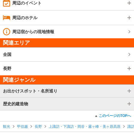
周辺のイベント
周辺のホテル
周辺宿からの現地情報
関連エリア
全国
長野
関連ジャンル
お出かけスポット・名所巡り
歴史的建造物
このページのTOPへ
観光
甲信越
長野
上諏訪・下諏訪・岡谷・霧ヶ峰・美ヶ原高原
諏