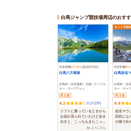
白馬ジャンプ競技場周辺のおす
ネット予約O
目安距離
約730m
(徒歩約10分)
目安距離
約3
白馬八方尾根
白馬岩岳
白馬村（北安曇郡）北城／ケーブル
白馬村（北
カー・ロープウェイ
カー・ロー
王道
王道
4.2
4.4
(
1,012件
)
リフトに乗っているときから
岩岳マウ
お花が見られていたけど歩き
回目にな
出すと、こっちもまたこっち
の後でめ
もお花につら...
ました。今回
by ようこさん