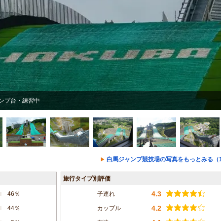
ンプ台・練習中
白馬ジャンプ競技場の写真をもっとみる（1
旅行タイプ別評価
4.3
46％
子連れ
4.2
44％
カップル