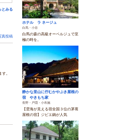
っとみる
ホテル ラ ネージュ
白馬・小谷
白馬の森の高級オーベルジュで至
写真投稿
極の時を。
ます。
静かな里山に佇むかやぶき屋根の
宿 やきもち家
長野・戸隠・小布施
【雲海が見える宿全国３位の茅葺
屋根の宿】ジビエ鍋が人気