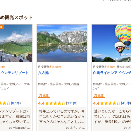
すめ観光スポット
K
.1km
目安距離
約4.6km
目安距離
約730m
(徒歩約10分
マウンテンリゾート
八方池
白馬ライオンアドベン
安曇郡）北城／ケーブル
白馬村（北安曇郡）北城／湖沼
白馬村（北安曇郡）北城／ラ
プウェイ
ング
王道
王道
4.4
4.4
(
87件
)
(
311件
)
(
45件
)
ンテンリゾ―トは2
毎年上っているのですが、今
迷いましたが、こちら
りますが、前回は雨
年はむりかな？と思いながら
でした。 川の流れはあ
ちゃくちゃ空いてい
言ったのにそんなこともお花
すが、身長110cmの子
...
がいっぱいで...
もまったく問題...
by vivasanさん
by ようこさん
by 