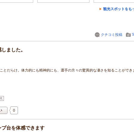
観光スポットをも
クチコミ投稿
感しました。
くことだらけ。体力的にも精神的にも、選手の方々の驚異的な凄さを知ることができ
代
0
い
ンプ台を体感できます