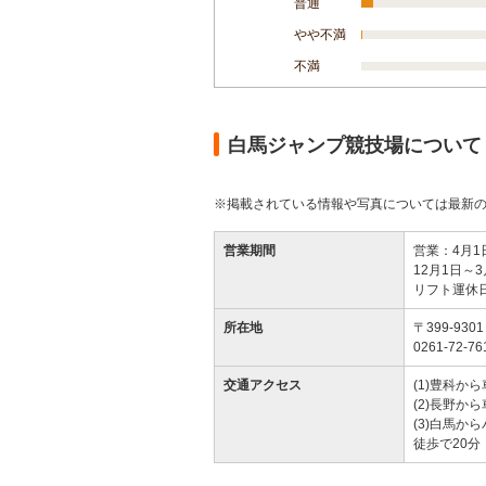
普通
やや不満
不満
白馬ジャンプ競技場について
※掲載されている情報や写真については最新
営業期間
営業：4月1
12月1日～3
リフト運休日
所在地
〒399-9
0261-72-76
交通アクセス
(1)豊科から
(2)長野から
(3)白馬か
徒歩で20分