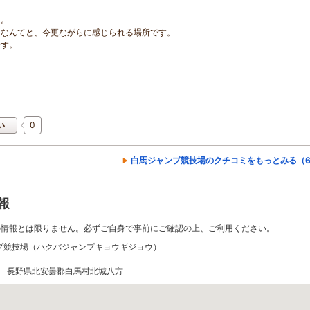
た。
るなんてと、今更ながらに感じられる場所です。
です。
0
い
白馬ジャンプ競技場のクチコミをもっとみる（6
報
の情報とは限りません。必ずご自身で事前にご確認の上、ご利用ください。
プ競技場（ハクバジャンプキョウギジョウ）
301 長野県北安曇郡白馬村北城八方