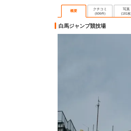
クチコミ
写真
概要
(606件)
(181枚
白馬ジャンプ競技場