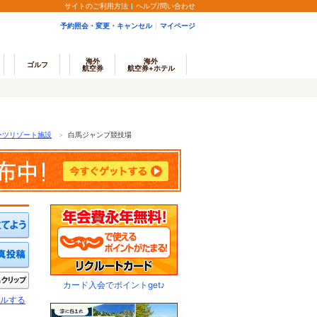
サイトのご利用方法
ヘルプ/問い合わせ
予約照会・変更・キャンセル
マイページ
海外
海外
ゴルフ
航空券
航空券+ホテル
ーツリゾート施設
＞
白馬ジャンプ競技場
ミを投稿する
写真を投稿する
きたい
クリップ
カード入会でポイントget♪
ルする