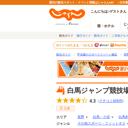
国内の観光スポット・イベント情報はじゃらんnet ～日本
こんにちは♪ゲストさん
じ
宿・ホテル
観光ガイド
旅行ガイド
観光ガイド
ご当地グル
ポイントがたまる・つかえる
観光ガイド
＞
甲信越のスポーツリゾート施設
＞
長
白馬ジャンプ競技
4.3
（
クチコミ
606
件
)
王道
長野
白馬・小谷
白馬
エリア
その他スポーツ・フィットネス
ジャンル