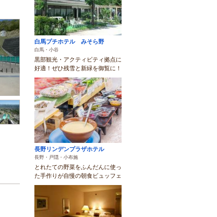
白馬プチホテル みそら野
白馬・小谷
黒部観光・アクティビティ拠点に
好適！ぜひ残雪と新緑を御覧に！
長野リンデンプラザホテル
長野・戸隠・小布施
とれたての野菜をふんだんに使っ
た手作りが自慢の朝食ビュッフェ