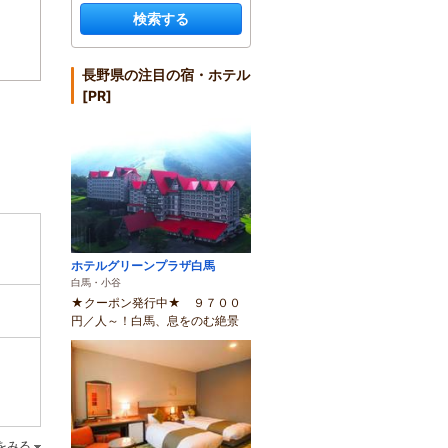
検索する
長野県の注目の宿・ホテル
[PR]
ホテルグリーンプラザ白馬
白馬・小谷
★クーポン発行中★ ９７００
円／人～！白馬、息をのむ絶景
をみる