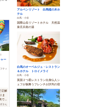
アルペンリゾート 白馬樅の木ホ
テル
白馬・小谷
国際山岳リゾートホテル 天然温
泉庄兵衛の湯
)
チャー
白馬のオーベルジュ・レストラン
フティ
＆ホテル トロイメライ
白馬・小谷
英国２つ星レストラン出身仏人シ
ェフが振舞うフレンチが評判の宿
で正解
りま
供で
みずさん