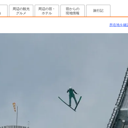
周辺の観光
周辺の宿・
宿からの
旅行記
グルメ
ホテル
現地情報
)
所在地を確