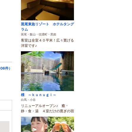
斑尾東急リゾート ホテルタング
ラム
斑尾・飯山・信濃町・黒姫
客室は全室４０平米！広々寛げる
洋室です♪
06件）
檪 ～ｋｕｎｕｇｉ～
白馬・小谷
リニューアルオープン♪ 癒・
静・食・湯 ４室だけの寛ぎの宿