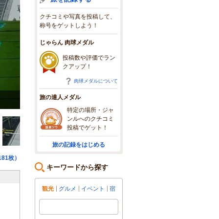
クチコミや写真を投稿して、
称号をゲットしよう！
じゃらん 肉球メダル
投稿数や評価でラン
クアップ！
肉球メダルについて
旅の達人メダル
長野県・白馬ジャンプ場・ノーマルヒルジャンプ台・練習中
特定の場所・ジャ
ンルへのクチコミ
投稿でゲット！
旅の記録をはじめる
81枚）
キーワードから探す
観光
グルメ
イベント
宿