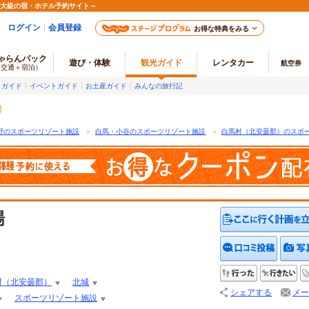
最大級の宿・ホテル予約サイト～
ログイン
会員登録
お得な特典をみる
ゃらんパック
遊び・体験
観光ガイド
レンタカー
航空券
（交通＋宿泊）
メガイド
イベントガイド
お土産ガイド
みんなの旅行記
野のスポーツリゾート施設
＞
白馬・小谷のスポーツリゾート施設
＞
白馬村（北安曇郡）のスポ
場
クチコ
行った
行
村（北安曇郡）
北城
シェアする
メー
スポーツリゾート施設