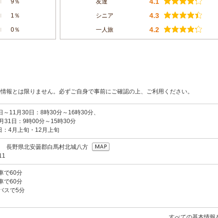
4.1
9％
友達
4.3
1％
シニア
4.2
0％
一人旅
の情報とは限りません。必ずご自身で事前にご確認の上、ご利用ください。
日～11月30日：8時30分～16時30分、
月31日：9時00分～15時30分
：4月上旬・12月上旬
301 長野県北安曇郡白馬村北城八方
11
車で60分
車で60分
らバスで5分
すべての基本情報