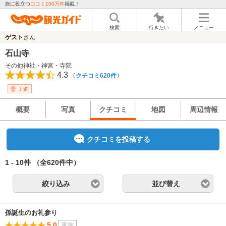
旅に役立つ
口コミ100万件
掲載！
検索
行きたい
メニュー
ゲスト
さん
石山寺
その他神社・神宮・寺院
4.3
（
）
クチコミ620件
王道
概要
写真
クチコミ
地図
周辺情報
クチコミを投稿する
1 - 10件
（全620件中）
絞り込み
並び替え
孫誕生のお礼参り
5.0
家族