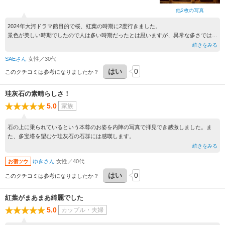
他2枚の写真
2024年大河ドラマ館目的で桜、紅葉の時期に2度行きました。
景色が美しい時期でしたので人は多い時期だったとは思いますが、異常な多さではな
く、また海外のお客様は少なめな印象でした。
続きをみる
階段は多いので慣れていない方は少し体力が必要かも知れないです。ですが石山詣を
SAEさん
女性／30代
した気分になり、また有名な源氏の間を観られた感動の方が大きいです。
はい
0
ここ数年行けていませんが、そろそろゆっくり味わいたいのでまた行きたいと思いま
このクチコミは参考になりましたか？
す。
珪灰石の素晴らしさ！
5.0
家族
石の上に乗られているという本尊のお姿を内陣の写真で拝見でき感激しました。ま
た、多宝塔を望むケ珪灰石の石群には感嘆します。
続きをみる
ゆきさん
女性／40代
お宿ツウ
はい
0
このクチコミは参考になりましたか？
紅葉がまあまあ綺麗でした
5.0
カップル・夫婦