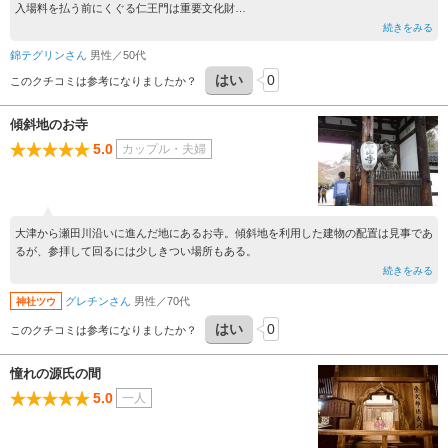
入場料を払う前にくぐる仁王門は重要文化財
国宝の本堂は崖上に建つ懸造(舞台造)
続きをみる
さらに日本最古の多宝塔も国宝で美しい形をしています
錦テグリンさん
男性／50代
他にも紫式部に関するものもあり見どころだらけです
はい
0
このクチコミは参考になりましたか？
傾斜地のお寺
5.0
カップル・夫婦
大津から瀬田川沿いに進んだ地にあるお寺。傾斜地を利用した建物の配置は見事であ
るが、参拝して回るには少しきつい場所もある。
続きをみる
グレチンさん
男性／70代
神社ツウ
はい
0
このクチコミは参考になりましたか？
憧れの源氏の間
5.0
一人