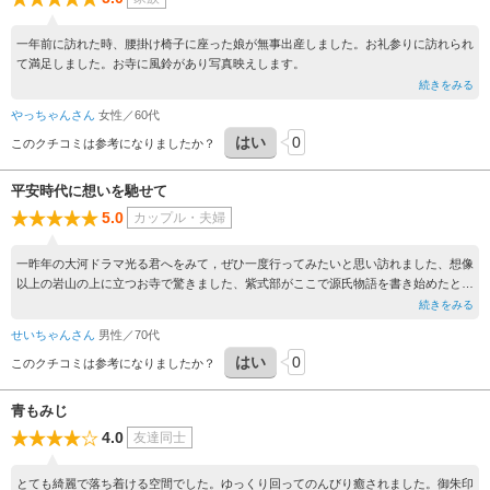
一年前に訪れた時、腰掛け椅子に座った娘が無事出産しました。お礼参りに訪れられ
て満足しました。お寺に風鈴があり写真映えします。
続きをみる
やっちゃんさん
女性／60代
はい
0
このクチコミは参考になりましたか？
平安時代に想いを馳せて
5.0
カップル・夫婦
一昨年の大河ドラマ光る君へをみて，ぜひ一度行ってみたいと思い訪れました、想像
以上の岩山の上に立つお寺で驚きました、紫式部がここで源氏物語を書き始めたと思
うと感慨無量でした、平安時代にタイムスリップした思いでした。
続きをみる
せいちゃんさん
男性／70代
はい
0
このクチコミは参考になりましたか？
青もみじ
4.0
友達同士
とても綺麗で落ち着ける空間でした。ゆっくり回ってのんびり癒されました。御朱印