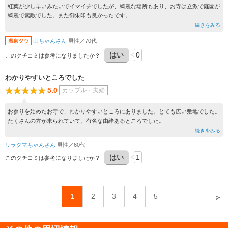
紅葉が少し早いみたいでイマイチでしたが、綺麗な場所もあり、お寺は立派で庭園が
綺麗で素敵でした。また御朱印も良かったです。
続きをみる
山ちゃんさん
男性／70代
温泉ツウ
はい
0
このクチコミは参考になりましたか？
わかりやすいところでした
5.0
カップル・夫婦
お参りを始めたお寺で、わかりやすいところにありました。とても広い敷地でした。
たくさんの方が来られていて、有名な由緒あるところでした。
続きをみる
リラクマちゃんさん
男性／60代
はい
1
このクチコミは参考になりましたか？
1
2
3
4
5
＞