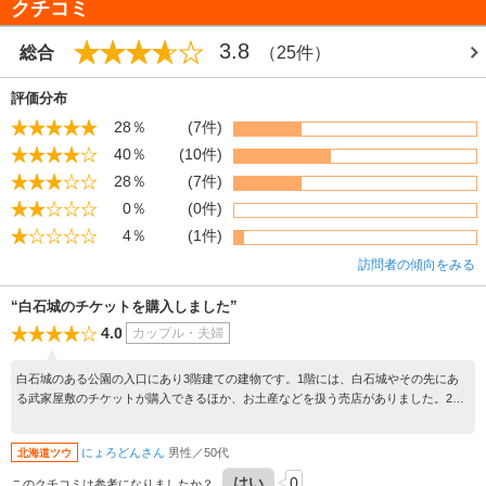
クチコミ
3.8
総合
（25件）
評価分布
28％
(7件)
40％
(10件)
28％
(7件)
0％
(0件)
4％
(1件)
訪問者の傾向をみる
“白石城のチケットを購入しました”
4.0
カップル・夫婦
白石城のある公園の入口にあり3階建ての建物です。1階には、白石城やその先にあ
る武家屋敷のチケットが購入できるほか、お土産などを扱う売店がありました。2階
はレストラン、3階はシアターなどがありました。白石城へ行く前に訪れるといいと
思います。
にょろどんさん
男性／50代
北海道ツウ
はい
0
このクチコミは参考になりましたか？