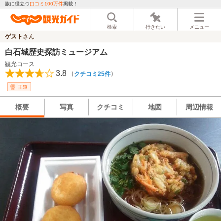
旅に役立つ
口コミ100万件
掲載！
検索
行きたい
メニュー
ゲスト
さん
白石城歴史探訪ミュージアム
観光コース
3.8
（
）
クチコミ25件
王道
概要
写真
クチコミ
地図
周辺情報