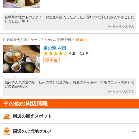
宮城県の地のものが多く、お土産を購入したかったが暑いので帰りに購入することに
しました。帰り...
by りかちゃんさん
白石城歴史探訪ミュージアムからの目安距離
約15.6km
道の駅 村田
4.0
（51件）
王道
仙南の人気の道の駅／仙南の希少な道の駅。特産のそら豆やトウモロコシ（味来）な
どの農産物が人...
by たっちゃんさん
その他の周辺情報
周辺の観光スポット
周辺のご当地グルメ