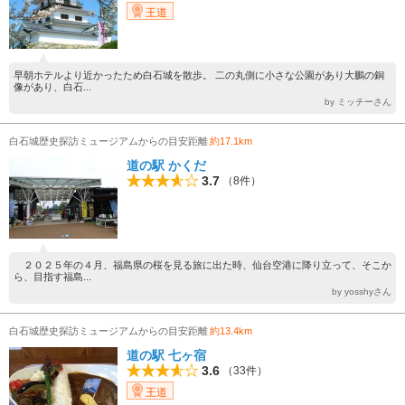
王道
早朝ホテルより近かったため白石城を散歩。 二の丸側に小さな公園があり大鵬の銅
像があり、白石...
by ミッチーさん
白石城歴史探訪ミュージアムからの目安距離
約17.1km
道の駅 かくだ
3.7
（8件）
２０２５年の４月、福島県の桜を見る旅に出た時、仙台空港に降り立って、そこか
ら、目指す福島...
by yosshyさん
白石城歴史探訪ミュージアムからの目安距離
約13.4km
道の駅 七ヶ宿
3.6
（33件）
王道