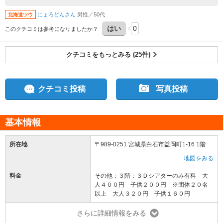
じぐらいだと思います。３作品見ようと思うとそれなりの時間を要するので注意が必
関家の入館チケットも、ここで購入することができますよ。
要です。２階にはこじんまりとしていますが資料館があり無料でご覧いただけます。
にょろどんさん
男性／50代
北海道ツウ
１階のお土産コーナーではお菓子系のお土産よりもグッズ系のお土産が多かったで
す。蝋燭が有名？なようで食品サンプルのようなキャンドルが珍かったです。その他
はい
0
このクチコミは参考になりましたか？
歴史を学べるクリアファイルもすごかったです。白石名物「温麺」も頂けます。この
施設、知名度が低いのか白石城からこちらにお客さんがあまり流れていないように思
われました。入口に３Ｄシアター作品はＮＨＫ制作とか、俳優さんのお名前がドーン
クチコミをもっとみる (25件)
と目立つように記載されていると、お客さんの眼を引くのではないかと思いました。
白石城ご訪問の際はこちらもぜひ。特に３Ｄシアターはおすすめです。皆さまの旅が
よい旅となりますように。
クチコミ投稿
写真投稿
基本情報
所在地
〒989-0251 宮城県白石市益岡町1-16 1階
地図をみる
料金
その他：３階：３Ｄシアターのみ有料 大
人４００円 子供２００円 ※団体２０名
以上 大人３２０円 子供１６０円
さらに詳細情報をみる