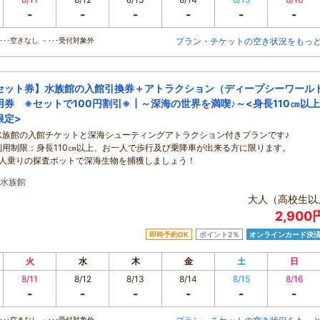
-
-
-
-
-
-
･･空きなし －･･･受付対象外
プラン・チケットの空き状況をもっ
セット券】水族館の入館引換券＋アトラクション（ディープシーワール
用券 ※セットで100円割引※┃～深海の世界を満喫♪～<身長110㎝以
限定>
水族館の入館チケットと深海シューティングアトラクション付きプランです♪
利用制限：身長110㎝以上、お一人で歩行及び乗降車が出来る方に限ります。
2人乗りの探査ポットで深海生物を捕獲しましょう！
水族館
大人（高校生以
2,900
即時予約OK
ポイント2％
オンラインカード決
火
水
木
金
土
日
8/11
8/12
8/13
8/14
8/15
8/16
-
-
-
-
-
-
･･空きなし －･･･受付対象外