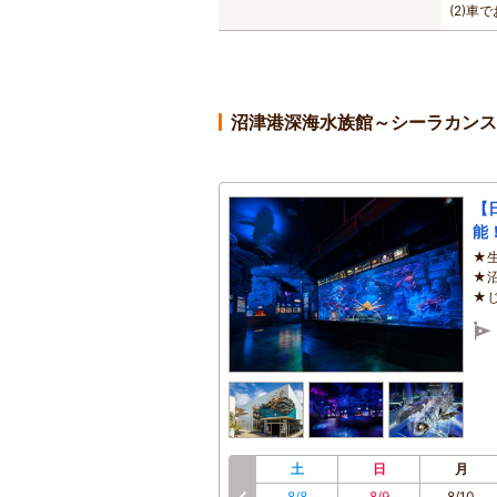
(2)車
沼津港深海水族館～シーラカンス
【
能
★
★
★
土
日
月
8/8
8/9
8/10