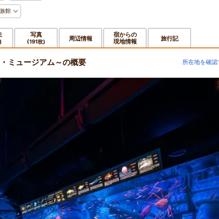
族館
ミ
写真
宿からの
周辺情報
旅行記
現地情報
)
(191枚)
ス・ミュージアム～の概要
所在地を確認