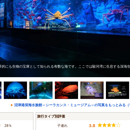
世界的にも生物の宝庫として知られる有数な海です。ここでは駿河湾に生息する深海
沼津港深海水族館～シーラカンス・ミュージアム～の写真をもっとみる（1
旅行タイプ別評価
3.8
28％
子連れ