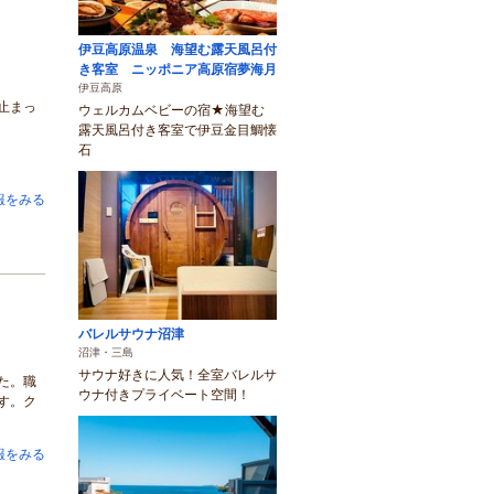
伊豆高原温泉 海望む露天風呂付
き客室 ニッポニア高原宿夢海月
伊豆高原
止まっ
ウェルカムベビーの宿★海望む
露天風呂付き客室で伊豆金目鯛懐
石
報をみる
バレルサウナ沼津
沼津・三島
サウナ好きに人気！全室バレルサ
た。職
ウナ付きプライベート空間！
す。ク
報をみる