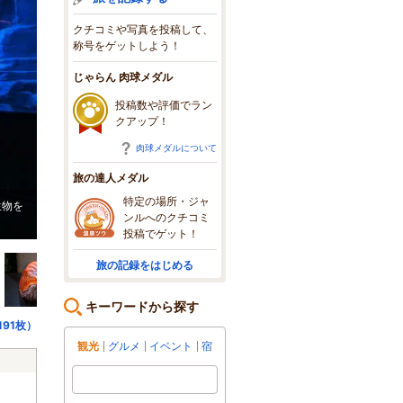
クチコミや写真を投稿して、
称号をゲットしよう！
じゃらん 肉球メダル
投稿数や評価でラン
クアップ！
肉球メダルについて
旅の達人メダル
特定の場所・ジャ
生物を
深海をイメージした内観となっています。入口エリアでは、同じ特徴を持
ンルへのクチコミ
比較展示しています。
投稿でゲット！
旅の記録をはじめる
キーワードから探す
91枚）
観光
グルメ
イベント
宿