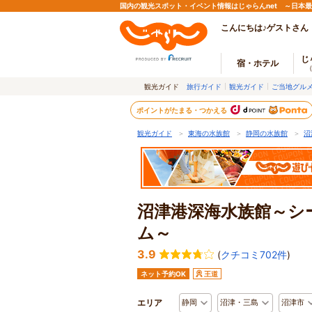
国内の観光スポット・イベント情報はじゃらんnet ～日本
こんにちは♪ゲストさん
じ
宿・ホテル
観光ガイド
旅行ガイド
観光ガイド
ご当地グル
ポイントがたまる・つかえる
観光ガイド
＞
東海の水族館
＞
静岡の水族館
＞
沼
沼津港深海水族館～シ
ム～
3.9
(
クチコミ702件
)
ネット予約OK
王道
エリア
静岡
沼津・三島
沼津市