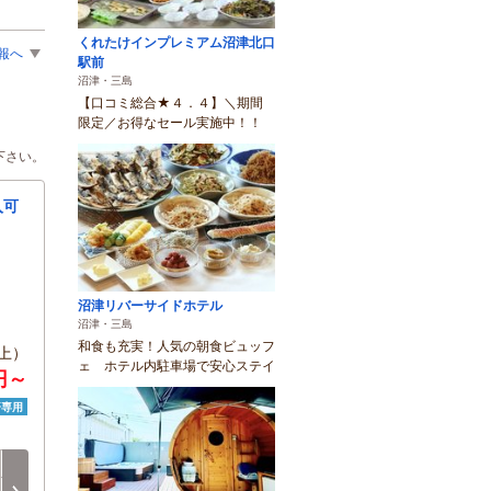
くれたけインプレミアム沼津北口
報へ
駅前
沼津・三島
【口コミ総合★４．４】＼期間
限定／お得なセール実施中！！
下さい。
入可
沼津リバーサイドホテル
沼津・三島
和食も充実！人気の朝食ビュッフ
上）
ェ ホテル内駐車場で安心ステイ
0円～
済専用
月
火
水
木
金
土
8/17
8/18
8/19
8/20
8/21
8/22