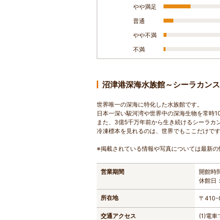
やや満足
普通
やや不満
不満
沼津港深海水族館～シーラカンス
世界唯一の深海に特化した水族館です。
日本一深い駿河湾や世界中の深海生物を常時1
また、3億5千万年前から生き続けるシーラカ
冷凍標本を見れるのは、世界でもここだけで
※掲載されている情報や写真については最新の
営業期間
開館時間
休館日
所在地
〒410
交通アクセス
(1)