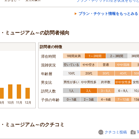
プラン・チケットの空き状況をもっ
プラン・チケット情報をもっとみる
・ミュージアム～の訪問者傾向
訪問者の特徴
滞在時間
1時間未満
1～2時間
2～3時間
3時
混雑状況
空いている
やや空き
普通
やや混雑
年齢層
10代
20代
30代
40代
5
男女比
男性が多い
やや男性多
約半数
やや女性多
女性
訪問人数
1人
2人
3～5人
6～9人
1
子供の年齢
0～1歳
2～3歳
4～6歳
7～12歳
1
9月
10月
11月
12月
・ミュージアム～のクチコミ
クチコミ投稿