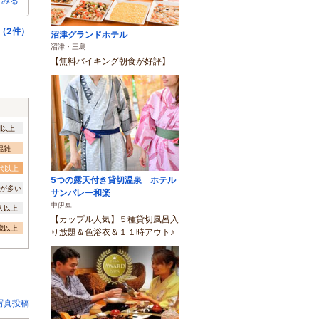
とみる
（2件）
沼津グランドホテル
沼津・三島
【無料バイキング朝食が好評】
間以上
混雑
0代以上
5つの露天付き貸切温泉 ホテル
が多い
サンバレー和楽
中伊豆
0人以上
【カップル人気】５種貸切風呂入
3歳以上
り放題＆色浴衣＆１１時アウト♪
写真投稿