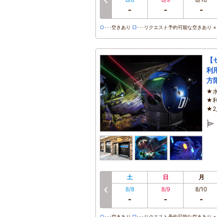
前へ
-
-
-
○
･･･空きあり
□
･･･リクエスト予約可能な空きあり ×･
【
利
方
★
★
★
土
日
月
8/8
8/9
8/10
前へ
-
-
-
○
･･･空きあり
□
･･･リクエスト予約可能な空きあり ×･