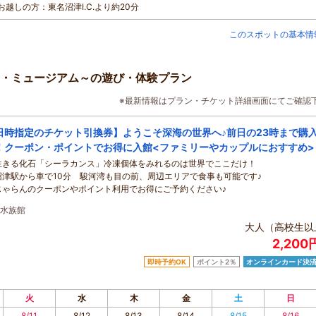
でお越しの方：東名沼津I.C.より約20分
このスポットの基本情
・ミュージアム～の遊び・体験プラン
※最新情報はプラン・チケット詳細画面にてご確認
日時指定のチケット引換券】ようこそ深海の世界へ♪前日の23時まで購
！クーポン・ポイントでお得に入館<ファミリーやカップルにおすすめ>
生きる化石「シーラカンス」冷凍個体をみれるのは世界でここだけ！
沼津駅から車で10分 駿河湾も目の前、周辺エリアで食事も可能です♪
じゃらんのクーポンやポイント利用でお得にご予約ください♪
水族館
大人（高校生以
2,20
即時予約OK
ポイント2％
オンラインカード決
火
水
木
金
土
日
8/11
8/12
8/13
8/14
8/15
8/16