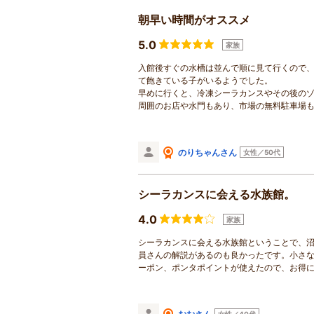
朝早い時間がオススメ
5.0
家族
入館後すぐの水槽は並んで順に見て行くので
て飽きている子がいるようでした。
早めに行くと、冷凍シーラカンスやその後の
周囲のお店や水門もあり、市場の無料駐車場
のりちゃんさん
女性／50代
シーラカンスに会える水族館。
4.0
家族
シーラカンスに会える水族館ということで、
員さんの解説があるのも良かったです。小さ
ーポン、ポンタポイントが使えたので、お得