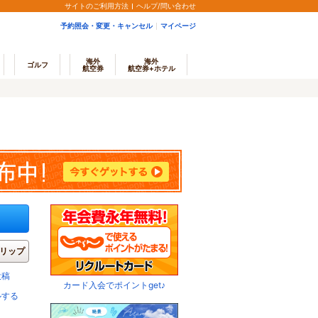
サイトのご利用方法
ヘルプ/問い合わせ
予約照会・変更・キャンセル
マイページ
海外
海外
ゴルフ
航空券
航空券+ホテル
リップ
投稿
カード入会でポイントget♪
ルする