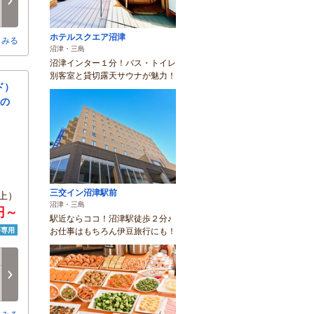
次へ
-
-
-
○
○
○
ホテルスクエア沼津
とみる
沼津・三島
沼津インター１分！バス・トイレ
別客室と貸切露天サウナが魅力！
ド）
上の
三交イン沼津駅前
上）
沼津・三島
円～
駅近ならココ！沼津駅徒歩２分♪
済専用
お仕事はもちろん伊豆旅行にも！
月
火
水
木
金
土
8/17
8/18
8/19
8/20
8/21
8/22
次へ
-
-
-
○
○
○