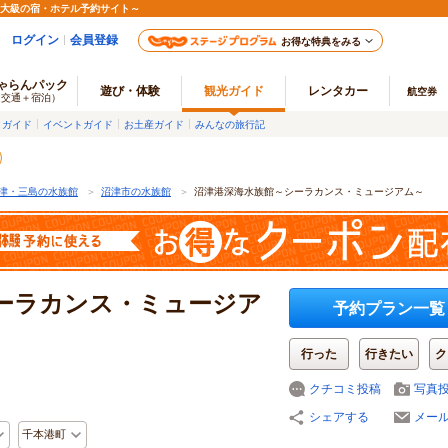
最大級の宿・ホテル予約サイト～
ログイン
会員登録
お得な特典をみる
ゃらんパック
遊び・体験
観光ガイド
レンタカー
航空券
（交通＋宿泊）
メガイド
イベントガイド
お土産ガイド
みんなの旅行記
津・三島の水族館
＞
沼津市の水族館
＞
沼津港深海水族館～シーラカンス・ミュージアム～
ーラカンス・ミュージア
予約プラン一覧
行った
行きたい
ク
クチコミ投稿
写真
シェアする
メー
千本港町