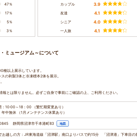
3.9
47％
カップル
4.1
17％
友達
4.0
5％
シニア
4.1
3％
一人旅
・ミュージアム～について
00種以上展示しています。
ンスの剥製3体と冷凍標本2体を展示。
す。
情報とは限りません。必ずご自身で事前にご確認の上、ご利用ください。
：10:00～18：00 （繁忙期変更あり）
：年中無休 （1月メンテナンス休業あり）
-0845 静岡県沼津市千本港町83
地図
電車でお越しの方：JR東海道線「沼津駅」南口よりバスで約15分 「沼津港」下車目の