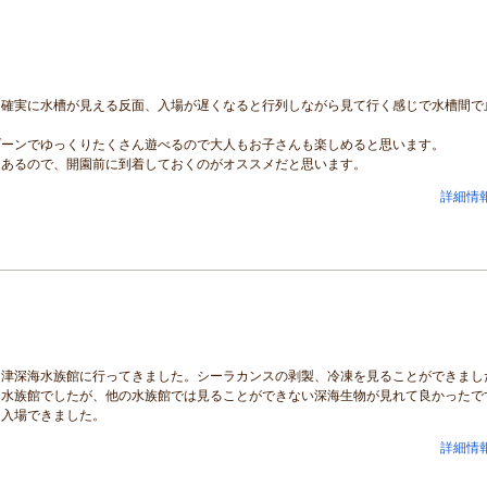
、確実に水槽が見える反面、入場が遅くなると行列しながら見て行く感じで水槽間で
ゾーンでゆっくりたくさん遊べるので大人もお子さんも楽しめると思います。
もあるので、開園前に到着しておくのがオススメだと思います。
詳細情
沼津深海水族館に行ってきました。シーラカンスの剥製、冷凍を見ることができまし
な水族館でしたが、他の水族館では見ることができない深海生物が見れて良かったで
に入場できました。
詳細情