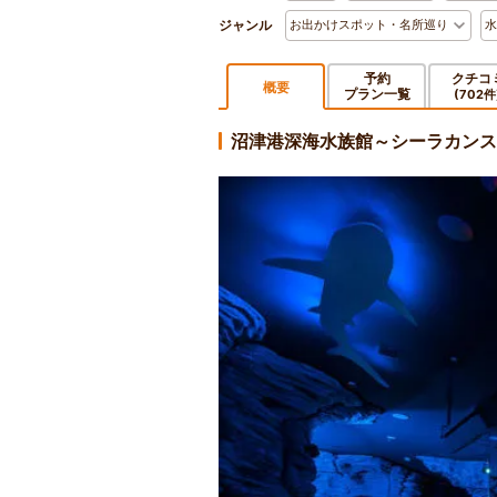
ジャンル
お出かけスポット・名所巡り
水
予約
クチコ
概要
プラン一覧
(702件
沼津港深海水族館～シーラカン