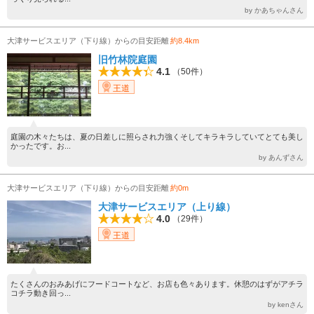
by かあちゃんさん
大津サービスエリア（下り線）からの目安距離
約8.4km
旧竹林院庭園
4.1
（50件）
王道
庭園の木々たちは、夏の日差しに照らされ力強くそしてキラキラしていてとても美し
かったです。お...
by あんずさん
大津サービスエリア（下り線）からの目安距離
約0m
大津サービスエリア（上り線）
4.0
（29件）
王道
たくさんのおみあげにフードコートなど、お店も色々あります。休憩のはずがアチラ
コチラ動き回っ...
by kenさん