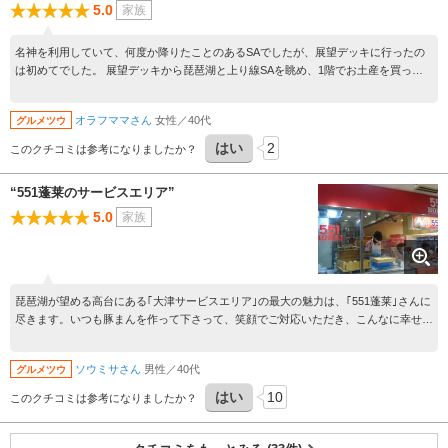
5.0
家族
名神を利用していて、何度か降りたことのあるSAでしたが、展望デッキに行ったの
は初めてでした。 展望デッキから琵琶湖と上り線SAを眺め、1階でお土産を買って
帰りました。 駐車場も広く、建物もまだ新しいのか綺麗で、また利用したいと思うS
Aでした。
オラフママさん
女性／40代
グルメツウ
はい
2
このクチコミは参考になりましたか？
“551蓬莱のサービスエリア”
5.0
家族
琵琶湖が望める高台にある｢大津サービスエリア｣の最大の魅力は、｢551蓬莱｣さんに
尽きます。いつも豚まんを作って下さって、笑顔でご対応いただき、こんなに幸せを
与えて貰えて、｢感謝｣のことばを捧げます。
ソウミサさん
男性／40代
グルメツウ
はい
10
このクチコミは参考になりましたか？