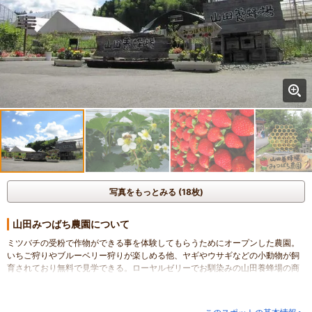
写真をもっとみる (18枚)
山田みつばち農園について
ミツバチの受粉で作物ができる事を体験してもらうためにオープンした農園。
いちご狩りやブルーベリー狩りが楽しめる他、ヤギやウサギなどの小動物が飼
育されており無料で見学できる。ローヤルゼリーでお馴染みの山田養蜂場の商
品が買える売店がある他、気になるハチミツはテイスティングして買うことが
できる。また、ハチミツを使ったスイーツは絶品。
また、事前に予約しておけばキャンドルづくり体験なども楽しめる。