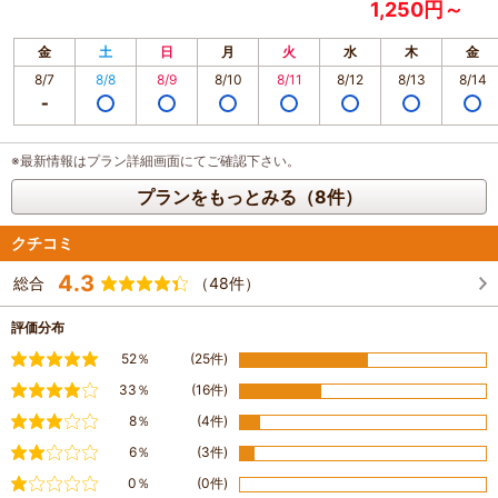
1,250円～
金
土
日
月
火
水
木
金
8/7
8/8
8/9
8/10
8/11
8/12
8/13
8/14
※最新情報はプラン詳細画面にてご確認下さい。
プランをもっとみる（8件）
クチコミ
4.3
総合
（48件）
評価分布
満足
52％
(25件)
やや満足
33％
(16件)
普通
8％
(4件)
やや不満
6％
(3件)
不満
0％
(0件)