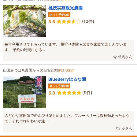
桃茂実苑観光農園
ネット予約OK
(10件)
3.6
毎年利用させてもらっています。 桃狩り体験＋試食を家族で楽しんでいま
す。 予約の時間になる...
by 相馬さん
山田みつばち農園からの目安距離
約37.6km
BlueBerryはるな園
ネット予約OK
(9件)
5.0
のどかな雰囲気でのんびり楽しめました。ブルーベリーは数種類あったよう
で、それぞれ味わいが違...
by みさん