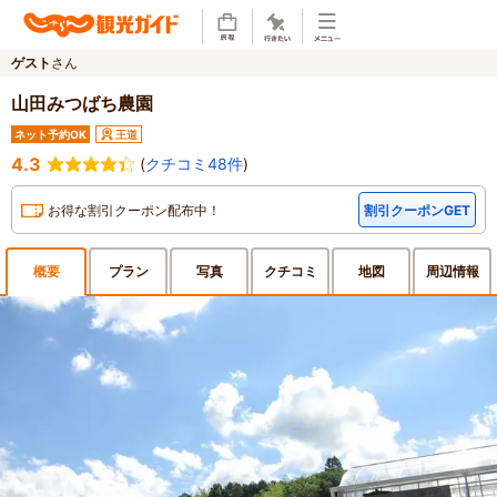
ゲスト
さん
山田みつばち農園
ネット予約OK
王道
4.3
(
クチコミ48件
)
お得な割引クーポン配布中！
割引クーポンGET
概要
プラン
写真
クチ
コミ
地図
周辺
情報