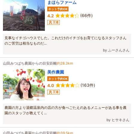
まほらファーム
ネット予約OK
(66件)
4.2
王道
見事なイチゴハウスでした。これだけのイチゴをお育てになるスタッフさん
のご苦労は相当なものだ...
by ふーさんさん
山田みつばち農園からの目安距離
約28.3km
美作農園
ネット予約OK
(163件)
4.0
王道
農園の方より湯郷温泉内の店の方が食べごたえのあるメニューがある事を農
園のスタッフが教えてく...
by ヒサキさん
山田みつばち農園からの目安距離
約39.5km