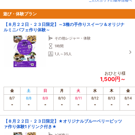
このスポットの基本情報へ
遊び・体験プラン
【８月２２日・２３日限定】～3種の手作りスイーツ＆オリジナ
ルミニパフェ作り体験～
その他レジャー・体験
1時間
1人～35人
おひとり様
1,500円～
金
土
日
月
火
水
木
金
8/7
8/8
8/9
8/10
8/11
8/12
8/13
8/14
【８月２２日・２３日限定】★オリジナルブルーベリーピッツ
ァ作り体験1ドリンク付き★
ピザ作り