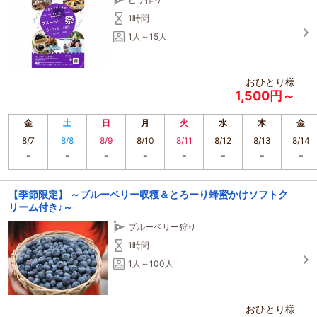
1時間
1人～15人
おひとり様
1,500円～
金
土
日
月
火
水
木
金
8/7
8/8
8/9
8/10
8/11
8/12
8/13
8/14
【季節限定】 ～ブルーベリー収穫＆とろーり蜂蜜かけソフトク
リーム付き♪～
ブルーベリー狩り
1時間
1人～100人
おひとり様