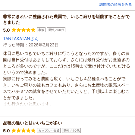
訪問者の傾向をみる
非常にきれいに整備された農園で、いちご狩りを堪能することがで
きました
5.0
家族
男性／50代
TANTAKATANさん
行った時期：2026年2月23日
休日に思いつきでいちご狩りに行こうとなったのですが、多くの農
園は当日受付はあまりしておらず、さらには最終受付がお昼過ぎの
ところが多いのですが、ここだけは15時まで受け付けていただける
というので決めました。
実際に行ってみると農園も広く、いちごも４品種食べることがで
き、いちご狩りの後もカフェもあり、さらにお土産物の販売スペー
スでハチミツの試食をさせていただいたりと、予想以上に楽しむこ
とができました。
また行きたいと思います。
混雑具合
：
空いていた
滞在時間
：
1～2時間
品種の違いと甘いいちごが多い
家族の内訳
：
お子様、
配偶者、
子どもの年齢
：
13歳以上
5.0
カップル・夫婦
男性／40代
人数
：
3人～5人