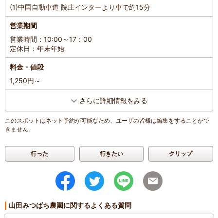
ッピング用の生クリームやアイス、チョコソース、はちみつをお好
(1)中国自動車道 院庄インターより車で約15分
みで、という流れでした。ピザ用のイチゴはゆで卵くらいの大きさ
で鶏のとさかみたいな形のものを選んでいたのでスライサーで切り
営業期間
やすく、甘さも均等に感じられてよかったです。（特にこういうの
営業時間：10:00～17：00
がおススメとスタッフさんに教えてもらえません）
定休日：年末年始
サラダバーも利用できたようなのですが、案内を聞いたものの疑心
暗鬼とお腹に余裕がなく利用していません。
料金・値段
自分でタオル・マスク・エプロン・バンダナを用意していきました
1,250円～
が、使いませんでした。
手洗い場には消毒液と手袋が用意されており、牛皮の粉に気を付け
さらに詳細情報をみる
れば服が汚れないかと思います。
お子さんはエプロンを用意するのが無難かと思います。
このスポットはネット予約が可能なため、ユーザの皆様は編集をすることがで
全体通して楽しかったです。ランチは食べずに行くのが無難です。
きません。
トイレは外なので上着は脱ぎ着しやすいもので。
混雑具合
：
普通
行った
行きたい
クリップ
滞在時間
：
3時間以上
人数
：
未設定
投稿日
：
2026年1月28日
山田みつばち農園に関するよくある質問