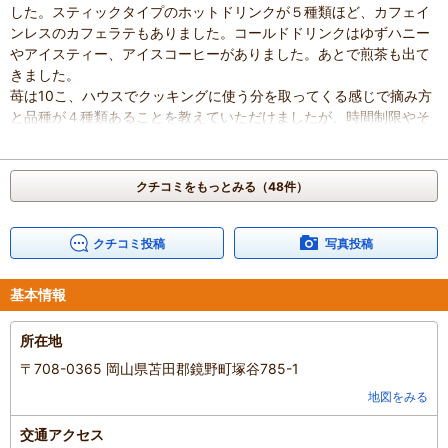
した。スティックタイプのホットドリンクが５種類ほど、カフェイ
ンレスのカフェラテもありました。コールドドリンクはゆずハニー
やアイスティー、アイスコーヒーがありました。あとで煎茶も出て
きました。
苺は10こ、ハウスでクッキングに使う分を取ってくる感じで摘み方
と品種が４種類あることを教えていただけましたが、時間制限やそ
こで食べていいかなどの説明はありませんでした。
苺を摘んでレストランに戻ってきてからスタッフさんに苺狩りで食
べていいか聞くと「イベント参加者は食べてはだめ」とのことでし
クチコミをもっとみる（48件）
た。
帰ってきた順に手を洗って（手洗い場めっちゃ小さいです）まずは
自分の席で苺大福作り。
クチコミ投稿
写真投稿
あんこは白と黒と選べたのですが、スタッフさんが「どちらもどう
ぞ、おいしいですよ」とのことで一つずついただきました。牛皮が
基本情報
とても大きく、苺大福ように小さめのイチゴを選んでしまっていた
のでもう少し大きい苺を選べばよかったと思いました。下手とりハ
所在地
サミが用意してありました。
苺大福ができたらスタッフさんから案内があってピザづくり。
〒708-0365 岡山県苫田郡鏡野町塚谷785-1
ピザ生地は焼成されているものが用意されていて、カスタードクリ
地図をみる
ーム・ピザ用チーズ・粉チーズを順に乗せて一旦焼き目を付けて、
机に戻って苺をゆで卵スライサーでカットして飾り付け、さらにト
交通アクセス