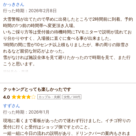
かっきさん
投稿日
：
2026年2月28日
行った時期：2026年2月8日
大雪警報が出てたので早めに出発したところで2時間前に到着。予約
時間の1つ前の時間帯へ変更頂き入場。
いちご採り方等は受付後の待機時間にTVモニターで説明が流れてお
り分かりやすく、入場後に直ぐに食べる事が出来ました。
1時間の間に雪が10センチ以上積もりましたが、車の周りの除雪さ
れるなど親切な対応がよかった。
雪がなければ施設全体を見て廻りたかったので時期を見て、また行
こうと思います。
混雑具合
：
普通
滞在時間
：
1～2時間
人数
：
未設定
投稿日
：
2026年2月9日
クッキングとっても楽しかったです
4.0
カップル・夫婦
女性／30代
すずさん
行った時期：2026年1月
現地に着くまで看板があったので迷わず行けました。イチゴ狩りの
受付に行くと受付はショップ側ですとのこと。
一組一組に今日の流れの説明があり、ドリンクバーの案内もされま