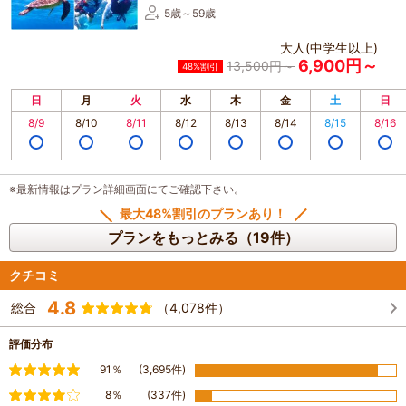
5歳～59歳
大人(中学生以上)
6,900円～
13,500円～
48%割引
日
月
火
水
木
金
土
日
8/9
8/10
8/11
8/12
8/13
8/14
8/15
8/16
※最新情報はプラン詳細画面にてご確認下さい。
最大48%割引のプランあり！
プランをもっとみる（19件）
クチコミ
4.8
総合
（4,078件）
評価分布
満足
91％
(3,695件)
やや満足
8％
(337件)