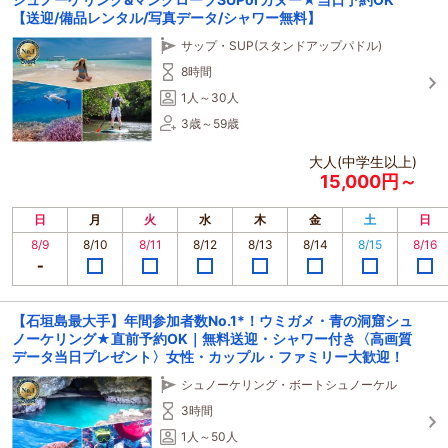
【送迎/備品レンタル/写真データ/シャワー無料】
サップ・SUP(スタンドアップパドル)
8時間
1人～30人
3歳～59歳
大人(中学生以上)
15,000円～
日
月
火
水
木
金
土
日
8/9
8/10
8/11
8/12
8/13
8/14
8/15
8/16
【石垣島最大手】年間参加者数No.1*！ウミガメ・青の洞窟シュ
ノーケリング★直前予約OK｜無料送迎・シャワー付き〈高画質
データ当日プレゼント〉女性・カップル・ファミリー大歓迎！
シュノーケリング・ボートシュノーケル
3時間
1人～50人