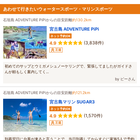
あわせて行きたいウォータースポーツ・マリンスポーツ
石垣島 ADVENTURE PiPiからの目安距離
約130.2km
宮古島 ADVENTURE PiPi
ネット予約OK
(3,838件)
4.9
王道
初めてのサップとウミガメシュノーケリングで、緊張してましたがガイドさ
んが頼もしく案内してく...
by ビーさん
石垣島 ADVENTURE PiPiからの目安距離
約121.2km
宮古島マリン SUGAR3
ネット予約OK
(1,570件)
4.9
王道
到着翌日に台風が来ると言うことで、当日到着してからすぐに家族5人で予約