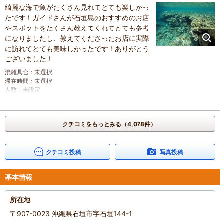
綺麗な海で魚がたくさん見れてとても楽しかっ
家族の内訳
：
お子様、
子どもの年齢
たです！ガイドさんが石垣島のおすすめのお店
：
7～12歳、
人数
：
3人～5人
やスポットをたくさん教えてくれてとても参考
投稿日
：
2026年8月3日
になりましたし、教えてくださったお店に実際
に訪れてとても美味しかったです！ありがとう
ございました！
混雑具合
：
未選択
滞在時間
：
未選択
人数
：
未設定
投稿日
：
2026年7月31日
クチコミをもっとみる（4,078件）
クチコミ投稿
写真投稿
基本情報
所在地
〒907-0023 沖縄県石垣市字石垣144-1