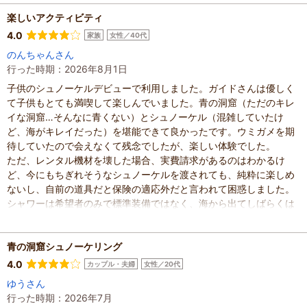
混雑具合
：
空いていた
楽しいアクティビティ
滞在時間
：
2～3時間
家族の内訳
：
お子様、
配偶者、
4.0
家族
女性／40代
子どもの年齢
：
7～12歳、
13歳以上
のんちゃんさん
人数
：
3人～5人
行った時期：2026年8月1日
投稿日
：
2026年8月4日
子供のシュノーケルデビューで利用しました。ガイドさんは優しく
て子供もとても満喫して楽しんでいました。青の洞窟（ただのキレ
イな洞窟…そんなに青くない）とシュノーケル（混雑していたけ
ど、海がキレイだった）を堪能できて良かったです。ウミガメを期
待していたので会えなくて残念でしたが、楽しい体験でした。
ただ、レンタル機材を壊した場合、実費請求があるのはわかるけ
ど、今にもちぎれそうなシュノーケルを渡されても、純粋に楽しめ
ないし、自前の道具だと保険の適応外だと言われて困惑しました。
シャワーは希望者のみで標準装備ではなく、海から出てしばらくは
そのままの状態なので、すぐに流したい人は水を持って行った方が
良いです。ホテルの送迎で手ぶらで行ける、水着で行って濡れたま
ま帰って来れる楽ちんアクティビティです。水分補給とトイレのタ
青の洞窟シュノーケリング
イミングを調整する必要があります。スタッフの皆さんはとても良
4.0
カップル・夫婦
女性／20代
い方でした。
ゆうさん
混雑具合
：
非常に混んでいた
行った時期：2026年7月
滞在時間
：
1時間未満