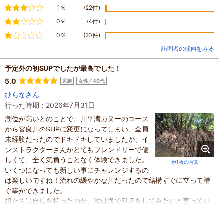
普通
1％
(22件)
やや不満
0％
(4件)
不満
0％
(20件)
訪問者の傾向をみる
予定外の初SUPでしたが最高でした！
5.0
家族
女性／40代
ひらなさん
行った時期：2026年7月31日
潮位が高いとのことで、川平湾カヌーのコース
から宮良川のSUPに変更になってしまい、全員
未経験だったのでドキドキしていましたが、イ
ンストラクターさんがとてもフレンドリーで優
しくて、全く気負うことなく体験できました。
他1枚の写真
いくつになっても新しい事にチャレンジするの
は楽しいですね！流れの緩やかな川だったので結構すぐに立って漕
ぐ事ができました。
娘たちは自信を持ったのか、次は海でSUPをしてみたいと言ってい
ます。素敵な体験をありがとうございました！