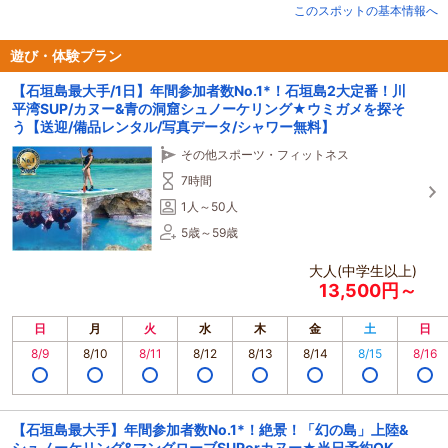
が、ご予約のツアーが中止になったとしても楽しい思い出が作れるよう開催で
このスポットの基本情報へ
きるツアーをご案内いたします！
『せっかく旅行に来たのにずっとホテル…』なんてことにならないよう個別で
も相談を受け付けています。
遊び・体験プラン
楽しい旅行を笑顔で飾れるようガイドが全力でお手伝い致します！
【石垣島最大手/1日】年間参加者数No.1*！石垣島2大定番！川
★沖縄県認定の安全対策優良海域レジャー提供業者(マル優)★
平湾SUP/カヌー&青の洞窟シュノーケリング★ウミガメを探そ
沖縄県から安全対策優良海域レジャー提供業者の認定を受けており、最高水準
う【送迎/備品レンタル/写真データ/シャワー無料】
の安全性を維持しております。
皆様の特別なご旅行を安心して安全にご参加いただけるよう尽力してまいりま
その他スポーツ・フィットネス
す。
ご家族から初心者の方までお気軽にご参加ください！
7時間
1人～50人
5歳～59歳
大人(中学生以上)
13,500円～
日
月
火
水
木
金
土
日
8/9
8/10
8/11
8/12
8/13
8/14
8/15
8/16
【石垣島最大手】年間参加者数No.1*！絶景！「幻の島」上陸&
シュノーケリング&マングローブSUPorカヌー★当日予約OK