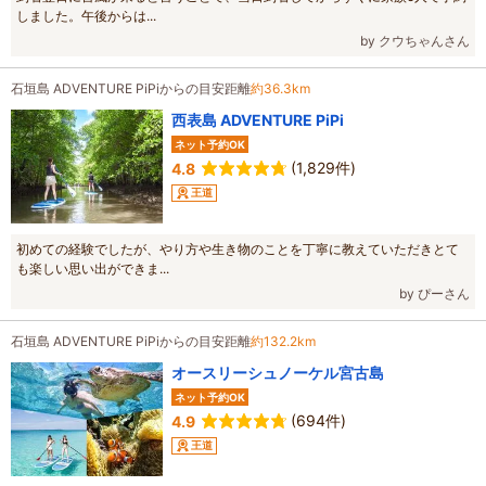
しました。午後からは...
by クウちゃんさん
石垣島 ADVENTURE PiPiからの目安距離
約36.3km
西表島 ADVENTURE PiPi
ネット予約OK
(1,829件)
4.8
王道
初めての経験でしたが、やり方や生き物のことを丁寧に教えていただきとて
も楽しい思い出ができま...
by ぴーさん
石垣島 ADVENTURE PiPiからの目安距離
約132.2km
オースリーシュノーケル宮古島
ネット予約OK
(694件)
4.9
王道