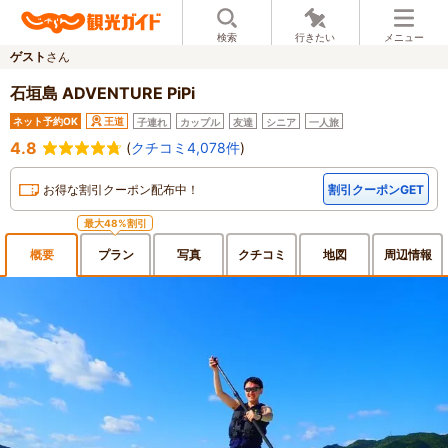
検索
行きたい
メニュー
ゲスト
さん
石垣島 ADVENTURE PiPi
ネット予約OK
王道
子連れ
カップル
友達
シニア
一人旅
4.8
(
クチコミ4,078件
)
お得な割引クーポン配布中！
割引クーポンGET
最大48%割引
概要
プラン
写真
クチ
コミ
地図
周辺
情報