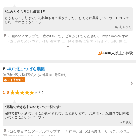
“生のとうもろこし最高！”
とうもろこし好きで、初参加させて頂きました。 ほんとに美味しいトウモロコシで
した。生のとうもろこし、...
by あやさん
(1)googleマップで、次のURLでナビをかけてください。 https://www.google.co.jp/maps/place/%E3%81%97%E3%81%82%E3%82%8F%E3%81%9B%E3%83%95%E3%82%A1%E3%83%BC%E5%A4%A2%EF%BC%88%E3%81%84%E3%81%A1%E3%81%94%E3%80%81%E3%82%B9%E3%82%A4%E3%83%BC%E3%83%88%E3%82%B3%E3%83%BC%E3%83%B3%EF%BC%89/@34.87079,135.179005,17z/data=!3m1!4b1!4m5!3m4!1s0x6000648c65cd380b:0x48dca77dbca93a2e!8m2!3d34.87079!4d135.181199
(2)大通り沿いです。住所検索では、違う場所に案内されます。細い道に入りこんだ時は間違っておりますのでお問合せください。
専用駐車場あり（無料）20台
6400人
以上が体験
6
神戸北まつばら農園
神戸市北区八多町西畑／その他果物・野菜狩り
ネット予約OK
5.0
(6件)
“完熟で大きな甘いいちごで一杯です”
完熟で甘い大きないちごが食べきれないほどあります。 兵庫県・大阪府内では間違
いなくここがナンバーワン...
by Gさん
(1)会場まではグーグルマップで 『 神戸北まつばら農園（いちごハウス）』を目指してでお越しください。住所がありませんのでカーナビはご使用になれません。 また、大沢方面、六甲北カントリー倶楽部方面からの道は通行止めとなっております。 ご注意ください。