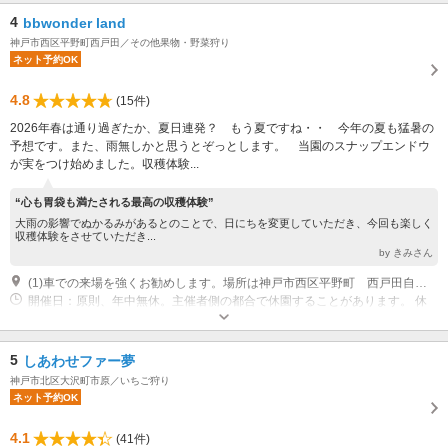
4
bbwonder land
神戸市西区平野町西戸田／その他果物・野菜狩り
ネット予約OK
4.8
(15件)
2026年春は通り過ぎたか、夏日連発？ もう夏ですね・・ 今年の夏も猛暑の
予想です。また、雨無しかと思うとぞっとします。 当園のスナップエンドウ
が実をつけ始めました。収穫体験...
“心も胃袋も満たされる最高の収穫体験”
大雨の影響でぬかるみがあるとのことで、日にちを変更していただき、今回も楽しく
収穫体験をさせていただき...
by きみさん
(1)車での来場を強くお勧めします。場所は神戸市西区平野町 西戸田自治会館手前の看板を左折、未舗装路より進入願います。超大きな車、ローダウンのお車での入場は不可です。
開催日：原則、年中無休。主催者側の都合で休園することがあります。 休
業日：天候により圃場環境が不良な時は、休園します。当日に主催者にて、
ご予約をキャンセルします。（キャンセル料は掛かりません）
専用駐車場あり（無料）5台 不整地です。
5
しあわせファー夢
神戸市北区大沢町市原／いちご狩り
ネット予約OK
4.1
(41件)