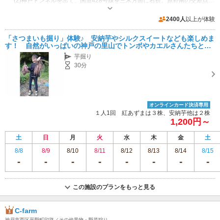
(2)神戸トンネルを出て、国道428号線を三木方面に右折。原野南の交差点を右折。原野簡易郵便局を超えて最初の小さな交差点を左折。
専用駐車場あり（無料）6台
2400人
以上が体験
「さつまいも掘り」体験♪ 安納芋やシルクスイートなども楽しめま
す！ 自然がいっぱいの神戸の里山でトンボやカエルさんたちとも
触れ合えます！ ファミリー、カップル、女性にもおススメです！
芋掘り
30分
オンラインカード決済専用
１人1回 紅あずまは３株、安納芋他は２株
1,200円～
土
日
月
火
水
木
金
土
8/8
8/9
8/10
8/11
8/12
8/13
8/14
8/15
この施設のプランをもっと見る
C-farm
神戸市西区平野町印路／その他果物・野菜狩り