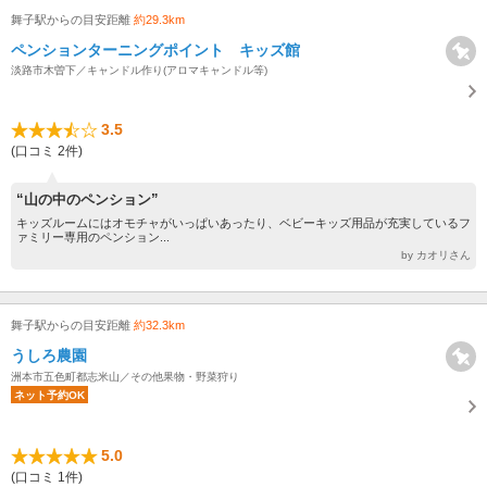
舞子駅からの目安距離
約29.3km
ペンションターニングポイント キッズ館
淡路市木曽下／キャンドル作り(アロマキャンドル等)
3.5
(口コミ 2件)
“山の中のペンション”
キッズルームにはオモチャがいっぱいあったり、ベビーキッズ用品が充実しているフ
ァミリー専用のペンション...
by カオリさん
舞子駅からの目安距離
約32.3km
うしろ農園
洲本市五色町都志米山／その他果物・野菜狩り
ネット予約OK
5.0
(口コミ 1件)