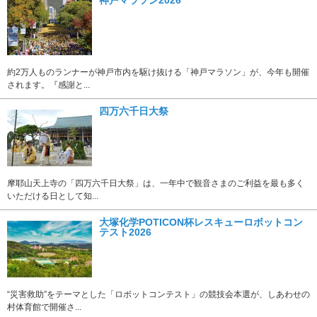
約2万人ものランナーが神戸市内を駆け抜ける「神戸マラソン」が、今年も開催
されます。『感謝と...
四万六千日大祭
摩耶山天上寺の「四万六千日大祭」は、一年中で観音さまのご利益を最も多く
いただける日として知...
大塚化学POTICON杯レスキューロボットコン
テスト2026
“災害救助”をテーマとした「ロボットコンテスト」の競技会本選が、しあわせの
村体育館で開催さ...