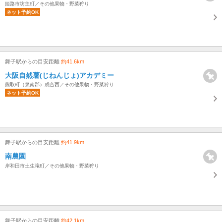
姫路市坊主町／その他果物・野菜狩り
ネット予約OK
舞子駅からの目安距離
約41.6km
大阪自然薯(じねんじょ)アカデミー
熊取町（泉南郡）成合西／その他果物・野菜狩り
ネット予約OK
舞子駅からの目安距離
約41.9km
南農園
岸和田市土生滝町／その他果物・野菜狩り
舞子駅からの目安距離
約42.1km