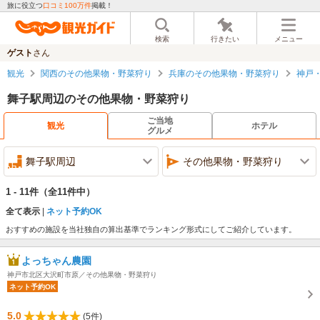
旅に役立つ
口コミ100万件
掲載！
検索
行きたい
メニュー
ゲスト
さん
観光
関西のその他果物・野菜狩り
兵庫のその他果物・野菜狩り
神戸
舞子駅周辺のその他果物・野菜狩り
ご当地
観光
ホテル
グルメ
舞子駅周辺
その他果物・野菜狩り
1 - 11件
（全11件中）
全て表示
ネット予約OK
おすすめの施設を当社独自の算出基準でランキング形式にしてご紹介しています。
よっちゃん農園
神戸市北区大沢町市原／その他果物・野菜狩り
ネット予約OK
5.0
(5件)