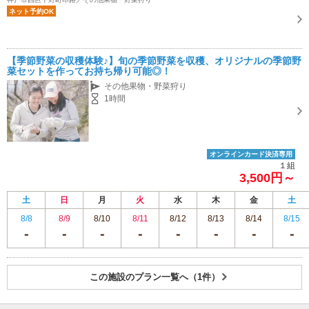
ネット予約OK
【季節野菜の収穫体験♪】旬の季節野菜を収穫、オリジナルの季節野
菜セットを作ってお持ち帰り可能◎！
その他果物・野菜狩り
1時間
オンラインカード決済専用
１組
3,500円～
土
日
月
火
水
木
金
土
8/8
8/9
8/10
8/11
8/12
8/13
8/14
8/15
この施設のプラン一覧へ（1件）