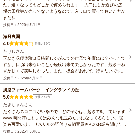
た。遠くなってもどこかで停められます！ 入口にしか遊びの広
場の回数券が売ってないようなので、入り口で買っておいた方が
また戻...
投稿日：2026年7月1日
海月農園
4.0
男性／60代
たけしさん
玉ねぎ収穫体験は長時間しゃがんでの作業で年寄には辛かったで
すが、日頃出来ないことが経験出来て楽しかったです。焼き玉ね
ぎが甘くて美味しかった。また、機会があれば、行きたいです。
投稿日：2026年6月18日
淡路ファームパーク イングランドの丘
5.0
女性／50代
たまちゃんさん
たくさんのコアラがいるので、どの子かは、起きて動いています
www 時間帯によってはみんな毛玉みたいになってるらしい。寝
姿も可愛いよ。 リスザルの餌付け＆飼育員さんのお話も聞けた...
投稿日：2026年6月6日