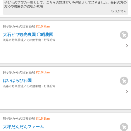
子どもの学びの一環として、こちらの野菜狩りを体験させて頂きました。受付の方の
対応や農園長の説明が素晴...
by えびさん
舞子駅からの目安距離
約10.7km
大石ビワ観光農園 〇昭農園
淡路市野島蟇浦／その他果物・野菜狩り
舞子駅からの目安距離
約10.8km
はいばらびわ園
淡路市野島蟇浦／その他果物・野菜狩り
舞子駅からの目安距離
約18.9km
大坪だんだんファーム