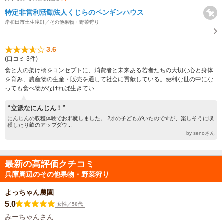
特定非営利活動法人くじらのペンギンハウス
岸和田市土生滝町／その他果物・野菜狩り
3.6
(口コミ 3件)
食と人の架け橋をコンセプトに、消費者と未来ある若者たちの大切な心と身体
を育み、農産物の生産・販売を通して社会に貢献している。便利な世の中にな
っても食べ物がなければ生きてい...
“立派なにんじん！”
にんじんの収穫体験でお邪魔しました。 2才の子どもがいたのですが、楽しそうに収
穫したり畝のアップダウ...
by senoさん
最新の高評価クチコミ
兵庫周辺のその他果物・野菜狩り
よっちゃん農園
5.0
女性／50代
みーちゃんさん