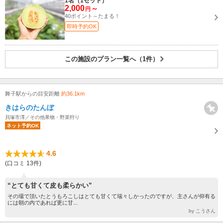
1名（1セット）
2,000
～
円
40ポイント～たまる！
即時予約OK
この施設のプラン一覧へ（1件）
舞子駅からの目安距離
約36.1km
きはらのたんぼ
貝塚市澤／その他果物・野菜狩り
ネット予約OK
4.6
(口コミ 13件)
“とても甘くて皮も柔らかい”
その場で頂いたとうもろこしはとても甘くて瑞々しかったのですが、主さんが仰有る
には朝の内であれば更に甘...
by こうさん