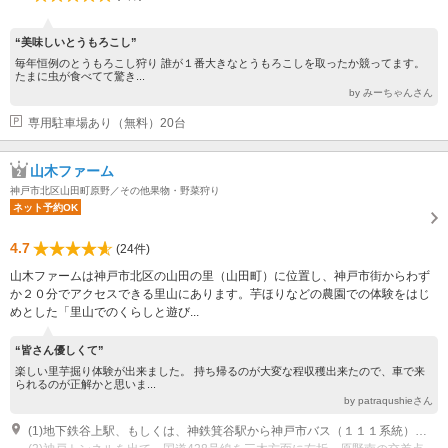
“美味しいとうもろこし”
毎年恒例のとうもろこし狩り 誰が１番大きなとうもろこしを取ったか競ってます。
たまに虫が食べてて驚き...
by みーちゃんさん
専用駐車場あり（無料）20台
山木ファーム
神戸市北区山田町原野／その他果物・野菜狩り
ネット予約OK
4.7
(24件)
山木ファームは神戸市北区の山田の里（山田町）に位置し、神戸市街からわず
か２０分でアクセスできる里山にあります。芋ほりなどの農園での体験をはじ
めとした「里山でのくらしと遊び...
“皆さん優しくて”
楽しい里芋掘り体験が出来ました。 持ち帰るのが大変な程収穫出来たので、車で来
られるのが正解かと思いま...
by patraqushieさん
(1)地下鉄谷上駅、もしくは、神鉄箕谷駅から神戸市バス（１１１系統）で谷寺口停車場下車、徒歩１分