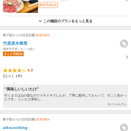
即時予約OK
この施設のプランをもっと見る
舞子駅からの目安距離
約38.5km
竹原原木椎茸
洲本市千草／キノコ採り
ネット予約OK
4.0
(口コミ 1件)
“美味しいしいたけ”
行くまでは山の道なのでドキドキでしたが、丁寧に案内してもらって、すごく良かっ
たです。 しいたけ美味し...
by じゅんさん
舞子駅からの目安距離
約38.8km
aikscooking