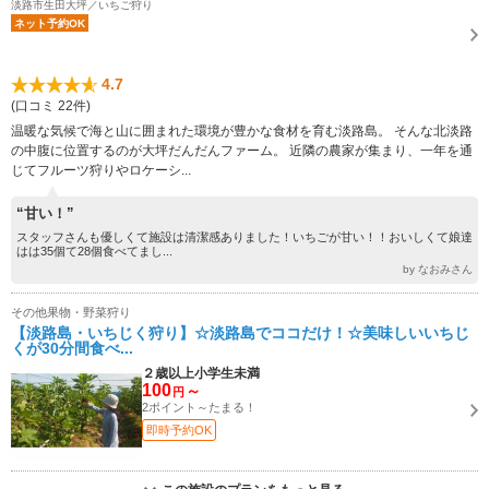
淡路市生田大坪／いちご狩り
ネット予約OK
4.7
(口コミ 22件)
温暖な気候で海と山に囲まれた環境が豊かな食材を育む淡路島。 そんな北淡路
の中腹に位置するのが大坪だんだんファーム。 近隣の農家が集まり、一年を通
じてフルーツ狩りやロケーシ...
“甘い！”
スタッフさんも優しくて施設は清潔感ありました！いちごが甘い！！おいしくて娘達
はは35個て28個食べてまし...
by なおみさん
その他果物・野菜狩り
【淡路島・いちじく狩り】☆淡路島でココだけ！☆美味しいいちじ
くが30分間食べ...
２歳以上小学生未満
100
～
円
2ポイント～たまる！
即時予約OK