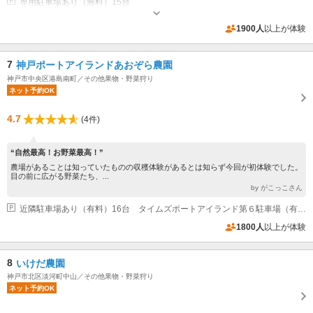
専用駐車場あり（無料）15台
1900人
以上が体験
7
神戸ポートアイランドあおぞら農園
神戸市中央区港島南町／その他果物・野菜狩り
ネット予約OK
4.7
(4件)
“自然最高！お野菜最高！”
農場があることは知っていたものの収穫体験があるとは知らず今回が初体験でした。
目の前に広がる野菜たち、...
by がこっこさん
近隣駐車場あり（有料）16台 タイムズポートアイランド第６駐車場（有料のコインパーキング）をご利用ください。
1800人
以上が体験
8
いけだ農園
神戸市北区淡河町中山／その他果物・野菜狩り
ネット予約OK