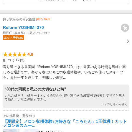
舞子駅からの目安距離
約35.8km
Refarm YOSHIMI 370
田尻町（泉南郡）吉見／いちご狩り
ネット予約OK
4.8
(口コミ 17件)
寄り道できる果実園『Refarm YOSHIMI 370』は、果実のある時間を気軽に楽
しめる場所です。冬から春はいちごの収穫体験や、いちごを使ったスイーツ
を。また一年を通して、美味しい果実...
“80代の両親と私との大切なひと時”
いちご好き？ 好きー！という会話から 寄り道できる果実園で検索して見てと教え
て頂き、いちご体験もでき...
by のりちゃんさん
その他果物・野菜狩り
【夏限定】メロン収穫体験♪お好きな「ころたん」1玉収穫！カット
メロン＆スムー...