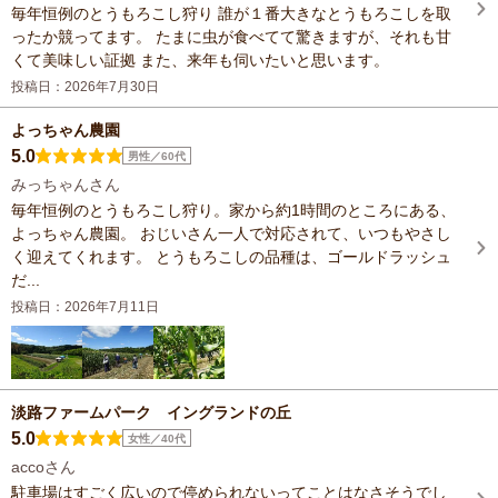
毎年恒例のとうもろこし狩り 誰が１番大きなとうもろこしを取
ったか競ってます。 たまに虫が食べてて驚きますが、それも甘
くて美味しい証拠 また、来年も伺いたいと思います。
投稿日：2026年7月30日
よっちゃん農園
5.0
男性／60代
みっちゃんさん
毎年恒例のとうもろこし狩り。家から約1時間のところにある、
よっちゃん農園。 おじいさん一人で対応されて、いつもやさし
く迎えてくれます。 とうもろこしの品種は、ゴールドラッシュ
だ...
投稿日：2026年7月11日
淡路ファームパーク イングランドの丘
5.0
女性／40代
accoさん
駐車場はすごく広いので停められないってことはなさそうでし