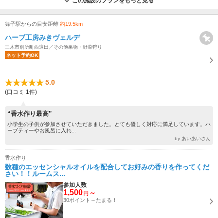
この施設のプランをもっと見る
舞子駅からの目安距離
約19.5km
ハーブ工房みきヴェルデ
三木市別所町西這田／その他果物・野菜狩り
ネット予約OK
5.0
(口コミ 1件)
“香水作り最高”
小学生の子供が参加させていただきました。とても優しく対応に満足しています。ハ
ーブティーやお風呂に入れ...
by あいあいさん
香水作り
数種のエッセンシャルオイルを配合してお好みの香りを作ってくだ
さい！！ルームス...
参加人数
1,500
～
円
30ポイント～たまる！