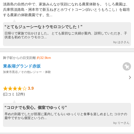
淡路島の自然の中で、家族みんなが笑顔になれる農業体験を。 うしろ農園は、
兵庫県淡路島・洲本市で新玉ねぎとホワイトコーン(白いとうもろこし）を栽培
する農家の体験農園です。生...
“とてもジューシーなトウモロコシでした！”
日帰りで家族で出かけました。 とても親切なご夫婦が案内、説明していただき、子
供達も初めてのトウモロコ...
by はささん
舞子駅からの目安距離
約32.9km
東条湖グランド赤坂
加東市黒谷／その他レジャー・体験
3.9
(口コミ 12件)
“コロナでも安心。個室でゆっくり”
早めの到着でしたが部屋に案内してもらいゆっくりと食事を楽しめました コロナの
最中ですから個室というの...
by りーさん