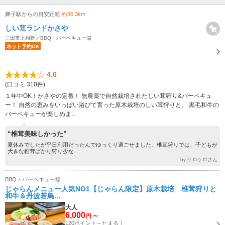
舞子駅からの目安距離
約36.3km
しい茸ランドかさや
三田市上相野／BBQ・バーベキュー場
ネット予約OK
4.0
(口コミ 310件)
１年中OK！かさやの定番！ 無農薬で自然栽培されたしい茸狩り&バーベキュ
ー！ 自然の恵みをいっぱい浴びて育った原木栽培のしい茸狩りと、 黒毛和牛の
バーベキューが楽しめま...
“椎茸美味しかった”
夏休みでしたが平日利用だったんでゆっくり過ごせました。椎茸狩りでは、子どもが
大きな椎茸ばかり狩り少な...
by ケロケロさん
BBQ・バーベキュー場
じゃらんメニュー人気NO1【じゃらん限定】原木栽培 椎茸狩りと
和牛＆丹波若鳥...
大人
6,000
～
円
120ポイント～たまる！