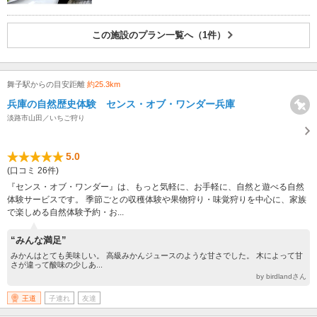
この施設のプラン一覧へ（1件）
舞子駅からの目安距離
約25.3km
兵庫の自然歴史体験 センス・オブ・ワンダー兵庫
淡路市山田／いちご狩り
5.0
(口コミ 26件)
『センス・オブ・ワンダー』は、もっと気軽に、お手軽に、自然と遊べる自然
体験サービスです。 季節ごとの収穫体験や果物狩り・味覚狩りを中心に、家族
で楽しめる自然体験予約・お...
“みんな満足”
みかんはとても美味しい。 高級みかんジュースのような甘さでした。 木によって甘
さが違って酸味の少しあ...
by birdlandさん
王道
子連れ
友達