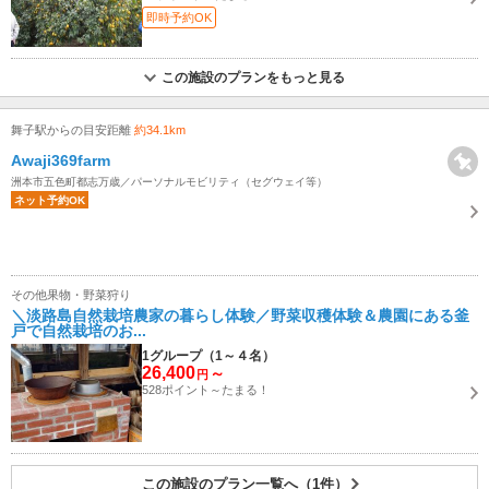
即時予約OK
この施設のプランをもっと見る
舞子駅からの目安距離
約34.1km
Awaji369farm
洲本市五色町都志万歳／パーソナルモビリティ（セグウェイ等）
ネット予約OK
その他果物・野菜狩り
＼淡路島自然栽培農家の暮らし体験／野菜収穫体験＆農園にある釜
戸で自然栽培のお...
1グループ（1～４名）
26,400
～
円
528ポイント～たまる！
この施設のプラン一覧へ（1件）