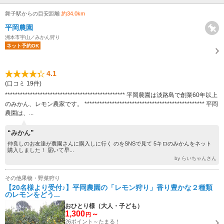
舞子駅からの目安距離
約34.0km
平岡農園
洲本市宇山／みかん狩り
ネット予約OK
4.1
(口コミ 19件)
************************************************ 平岡農園は淡路島で創業60年以上
のみかん、レモン農家です。 ************************************************ 平岡
農園は、...
“みかん”
仲良しのお友達が農園さんに購入しに行く のをSNSで見て 5キロのみかんをネット
購入しました！ 届いて早...
by らいちゃんさん
その他果物・野菜狩り
【20名様より受付♪】平岡農園の「レモン狩り」香り豊かな２種類
のレモンをどう...
おひとり様（大人・子ども）
1,300
～
円
26ポイント～たまる！