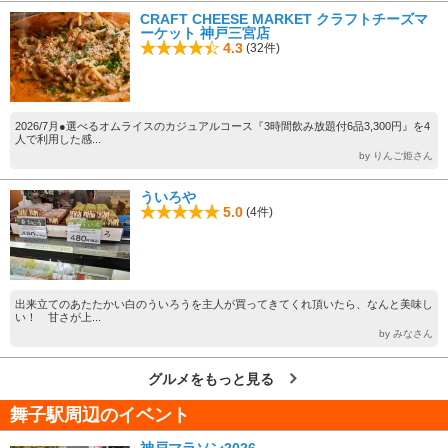
CRAFT CHEESE MARKET クラフトチーズマ
ーケット 神戸三宮店
4.3
(32件)
2026/7月●選べるオムライスのカジュアルコース『3時間飲み放題付6品3,300円』を4
人で利用した感...
by りんご姫さん
ういろや
5.0
(4件)
出来立てのあたたかい白のういろうを主人が買ってきてくれ頂いたら、なんと美味し
い！ 甘さが上...
by みなさん
グルメをもっと見る
舞子駅周辺のイベント
神戸マラソン2026