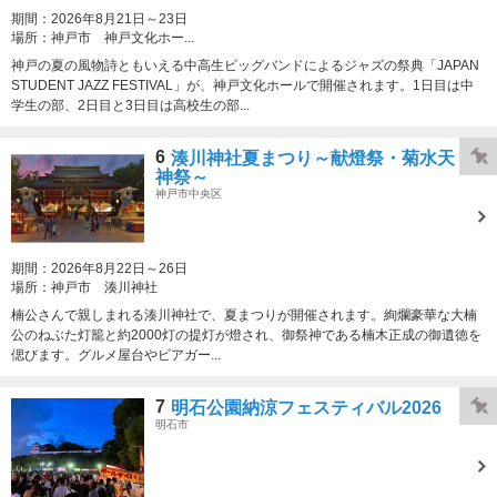
期間：
2026年8月21日～23日
場所：
神戸市 神戸文化ホー...
神戸の夏の風物詩ともいえる中高生ビッグバンドによるジャズの祭典「JAPAN
STUDENT JAZZ FESTIVAL」が、神戸文化ホールで開催されます。1日目は中
学生の部、2日目と3日目は高校生の部...
6
湊川神社夏まつり～献燈祭・菊水天
神祭～
神戸市中央区
期間：
2026年8月22日～26日
場所：
神戸市 湊川神社
楠公さんで親しまれる湊川神社で、夏まつりが開催されます。絢爛豪華な大楠
公のねぶた灯籠と約2000灯の提灯が燈され、御祭神である楠木正成の御遺徳を
偲びます。グルメ屋台やビアガー...
7
明石公園納涼フェスティバル2026
明石市