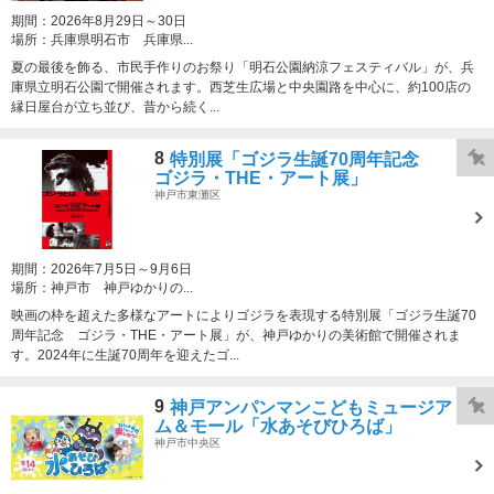
期間：
2026年8月29日～30日
場所：
兵庫県明石市 兵庫県...
夏の最後を飾る、市民手作りのお祭り「明石公園納涼フェスティバル」が、兵
庫県立明石公園で開催されます。西芝生広場と中央園路を中心に、約100店の
縁日屋台が立ち並び、昔から続く...
8
特別展「ゴジラ生誕70周年記念
ゴジラ・THE・アート展」
神戸市東灘区
期間：
2026年7月5日～9月6日
場所：
神戸市 神戸ゆかりの...
映画の枠を超えた多様なアートによりゴジラを表現する特別展「ゴジラ生誕70
周年記念 ゴジラ・THE・アート展」が、神戸ゆかりの美術館で開催されま
す。2024年に生誕70周年を迎えたゴ...
9
神戸アンパンマンこどもミュージア
ム＆モール「水あそびひろば」
神戸市中央区