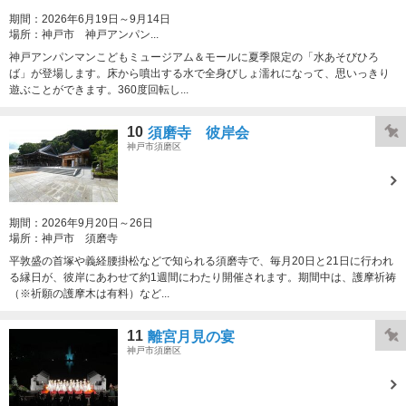
期間：
2026年6月19日～9月14日
場所：
神戸市 神戸アンパン...
神戸アンパンマンこどもミュージアム＆モールに夏季限定の「水あそびひろ
ば」が登場します。床から噴出する水で全身びしょ濡れになって、思いっきり
遊ぶことができます。360度回転し...
10
須磨寺 彼岸会
神戸市須磨区
期間：
2026年9月20日～26日
場所：
神戸市 須磨寺
平敦盛の首塚や義経腰掛松などで知られる須磨寺で、毎月20日と21日に行われ
る縁日が、彼岸にあわせて約1週間にわたり開催されます。期間中は、護摩祈祷
（※祈願の護摩木は有料）など...
11
離宮月見の宴
神戸市須磨区