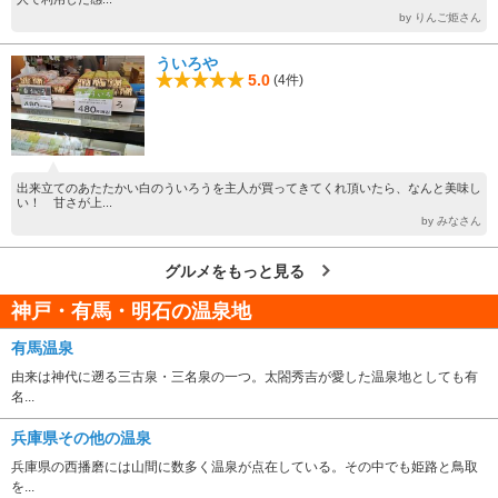
by りんご姫さん
ういろや
5.0
(4件)
出来立てのあたたかい白のういろうを主人が買ってきてくれ頂いたら、なんと美味し
い！ 甘さが上...
by みなさん
グルメをもっと見る
神戸・有馬・明石の温泉地
有馬温泉
由来は神代に遡る三古泉・三名泉の一つ。太閤秀吉が愛した温泉地としても有
名...
兵庫県その他の温泉
兵庫県の西播磨には山間に数多く温泉が点在している。その中でも姫路と鳥取
を...