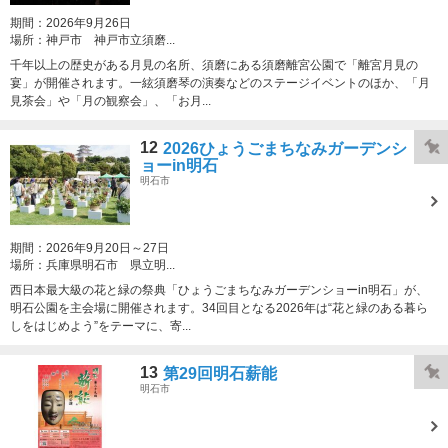
期間：
2026年9月26日
場所：
神戸市 神戸市立須磨...
千年以上の歴史がある月見の名所、須磨にある須磨離宮公園で「離宮月見の
宴」が開催されます。一絃須磨琴の演奏などのステージイベントのほか、「月
見茶会」や「月の観察会」、「お月...
12
2026ひょうごまちなみガーデンシ
ョーin明石
明石市
期間：
2026年9月20日～27日
場所：
兵庫県明石市 県立明...
西日本最大級の花と緑の祭典「ひょうごまちなみガーデンショーin明石」が、
明石公園を主会場に開催されます。34回目となる2026年は“花と緑のある暮ら
しをはじめよう”をテーマに、寄...
13
第29回明石薪能
明石市