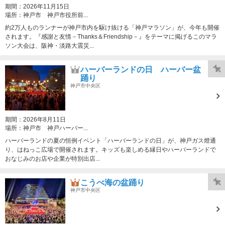
期間：
2026年11月15日
場所：
神戸市 神戸市役所前...
約2万人ものランナーが神戸市内を駆け抜ける「神戸マラソン」が、今年も開催
されます。『感謝と友情－Thanks＆Friendship－』をテーマに掲げるこのマラ
ソン大会は、阪神・淡路大震災...
ハーバーランドの日 ハーバー盆
踊り
神戸市中央区
期間：
2026年8月11日
場所：
神戸市 神戸ハーバー...
ハーバーランドの夏の恒例イベント「ハーバーランドの日」が、神戸ガス燈通
り、はねっこ広場で開催されます。キッズも楽しめる縁日やハーバーランドで
おなじみのお店や企業が特別出店...
こうべ海の盆踊り
神戸市中央区