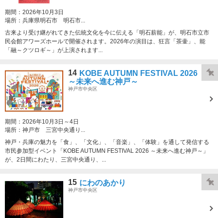
期間：
2026年10月3日
場所：
兵庫県明石市 明石市...
古来より受け継がれてきた伝統文化を今に伝える「明石薪能」が、明石市立市
民会館アワーズホールで開催されます。2026年の演目は、狂言「茶壷」、能
「融～クツロギ～」が上演されます...
14
KOBE AUTUMN FESTIVAL 2026
～未来へ進む神戸～
神戸市中央区
期間：
2026年10月3日～4日
場所：
神戸市 三宮中央通り...
神戸・兵庫の魅力を「食」、「文化」、「音楽」、「体験」を通して発信する
市民参加型イベント「KOBE AUTUMN FESTIVAL 2026 ～未来へ進む神戸～」
が、2日間にわたり、三宮中央通り、...
15
にわのあかり
神戸市中央区