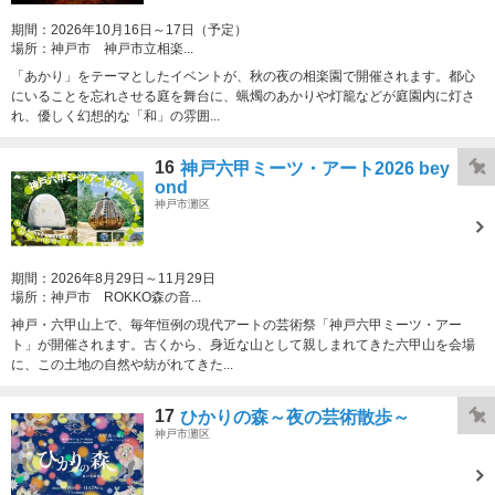
期間：
2026年10月16日～17日（予定）
場所：
神戸市 神戸市立相楽...
「あかり」をテーマとしたイベントが、秋の夜の相楽園で開催されます。都心
にいることを忘れさせる庭を舞台に、蝋燭のあかりや灯籠などが庭園内に灯さ
れ、優しく幻想的な「和」の雰囲...
16
神戸六甲ミーツ・アート2026 bey
ond
神戸市灘区
期間：
2026年8月29日～11月29日
場所：
神戸市 ROKKO森の音...
神戸・六甲山上で、毎年恒例の現代アートの芸術祭「神戸六甲ミーツ・アー
ト」が開催されます。古くから、身近な山として親しまれてきた六甲山を会場
に、この土地の自然や紡がれてきた...
17
ひかりの森～夜の芸術散歩～
神戸市灘区