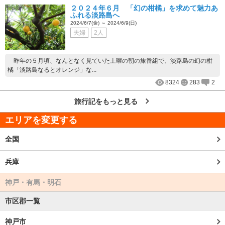
２０２４年６月 「幻の柑橘」を求めて魅力あ
ふれる淡路島へ
2024/6/7(金) ～ 2024/6/9(日)
夫婦
2人
昨年の５月頃、なんとなく見ていた土曜の朝の旅番組で、淡路島の幻の柑
橘「淡路島なるとオレンジ」な...
8324
283
2
旅行記をもっと見る
エリアを変更する
全国
兵庫
神戸・有馬・明石
市区郡一覧
神戸市