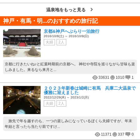
温泉地をもっと見る
神戸・有馬・明...のおすすめの旅行記
京都&神戸へぶらり一泊旅行
2016/10/8(土) ～ 2016/10/9(日)
夫婦
2人
京都に行きたいね♪と紅葉時期前の京都へ。 神社や寺院を巡りながら甘味も楽
しみました。来るなら来月と...
33631
1010
1
２０２３年新春は城崎に有馬 兵庫二大温泉で
優雅に迎えました
2022/12/29(木) ～ 2023/1/2(月)
夫婦
2人
旅先で年を越すのも、一つの楽しみになっているぼくら夫婦ですが、年末
年始と言ったら当たり前ですけ...
11371
337
0