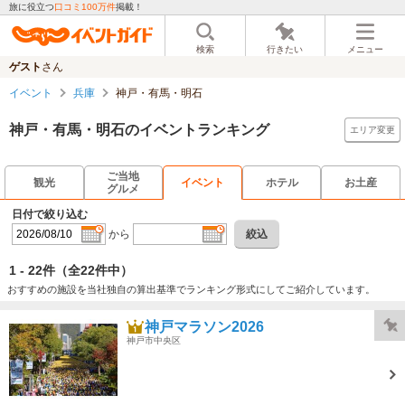
旅に役立つ
口コミ100万件
掲載！
検索
行きたい
メニュー
ゲスト
さん
イベント
兵庫
神戸・有馬・明石
神戸・有馬・明石のイベントランキング
エリア変更
ご当地
観光
イベント
ホテル
お土産
グルメ
日付で絞り込む
から
絞込
1 - 22件
（全22件中）
おすすめの施設を当社独自の算出基準でランキング形式にしてご紹介しています。
神戸マラソン2026
神戸市中央区