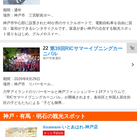
期間：
通年
場所：
神戸市 三宮駅前ポー...
神戸市中心部に設置された40か所のサイクルポートで、電動自転車を自由に貸
出・返却ができるレンタサイクルです。坂道が多い神戸の点在する観光スポッ
ト巡りをはじめ、グルメやスイー...
22
第39回RICサマーイブニングカー
ニバル
神戸市東灘区
期間：
2026年8月29日
場所：
神戸市 リバーモール...
六甲アイランドのリバーモールと神戸ファッションマート1Fアトリウムで、
「RICサマーイブニングカーニバル」が開催されます。各街区と外国人居住街
区の子どもたちによる「子ども御輿...
神戸・有馬・明石の観光スポット
itoaware-いとあはれ-神戸店
ネット予約OK