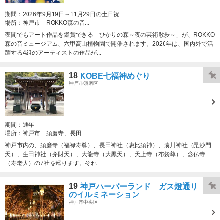
期間：
2026年9月19日～11月29日の土日祝
場所：
神戸市 ROKKO森の音...
夜間でもアート作品を鑑賞できる「ひかりの森～夜の芸術散歩～」が、ROKKO
森の音ミュージアム、六甲高山植物園で開催されます。2026年は、国内外で活
躍する4組のアーティストの作品が...
18
KOBE七福神めぐり
神戸市須磨区
期間：
通年
場所：
神戸市 須磨寺、長田...
神戸市内の、須磨寺（福禄寿尊）、長田神社（恵比須神）、湊川神社（毘沙門
天）、生田神社（弁財天）、大龍寺（大黒天）、天上寺（布袋尊）、念仏寺
（寿老人）の7社を巡ります。それ...
19
神戸ハーバーランド ガス燈通り
のイルミネーション
神戸市中央区