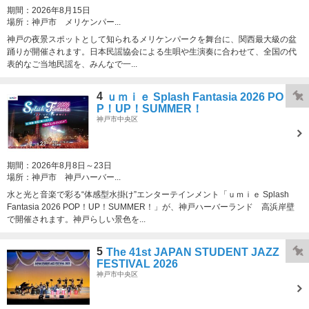
期間：
2026年8月15日
場所：
神戸市 メリケンパー...
神戸の夜景スポットとして知られるメリケンパークを舞台に、関西最大級の盆
踊りが開催されます。日本民謡協会による生唄や生演奏に合わせて、全国の代
表的なご当地民謡を、みんなで一...
4
ｕｍｉｅ Splash Fantasia 2026 PO
P！UP！SUMMER！
神戸市中央区
期間：
2026年8月8日～23日
場所：
神戸市 神戸ハーバー...
水と光と音楽で彩る“体感型水掛け”エンターテインメント「ｕｍｉｅ Splash
Fantasia 2026 POP！UP！SUMMER！」が、神戸ハーバーランド 高浜岸壁
で開催されます。神戸らしい景色を...
5
The 41st JAPAN STUDENT JAZZ
FESTIVAL 2026
神戸市中央区