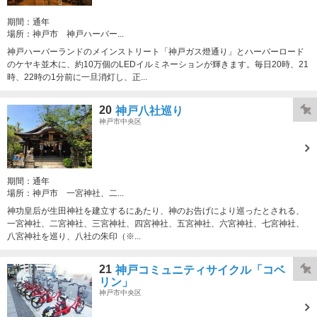
期間：
通年
場所：
神戸市 神戸ハーバー...
神戸ハーバーランドのメインストリート「神戸ガス燈通り」とハーバーロード
のケヤキ並木に、約10万個のLEDイルミネーションが輝きます。毎日20時、21
時、22時の1分前に一旦消灯し、正...
20
神戸八社巡り
神戸市中央区
期間：
通年
場所：
神戸市 一宮神社、二...
神功皇后が生田神社を建立するにあたり、神のお告げにより巡ったとされる、
一宮神社、二宮神社、三宮神社、四宮神社、五宮神社、六宮神社、七宮神社、
八宮神社を巡り、八社の朱印（※...
21
神戸コミュニティサイクル「コベ
リン」
神戸市中央区