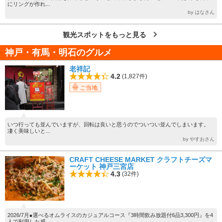
にリングが作れ...
by はなさん
観光スポットをもっと見る
神戸・有馬・明石のグルメ
老祥記
4.2
(1,827件)
ご当地
いつ行っても並んでいますが、回転は良いと思うのでついつい並んでしまいます。
凄く美味しいと...
by やすおさん
CRAFT CHEESE MARKET クラフトチーズマ
ーケット 神戸三宮店
4.3
(32件)
2026/7月●選べるオムライスのカジュアルコース『3時間飲み放題付6品3,300円』を4
人で利用した感...