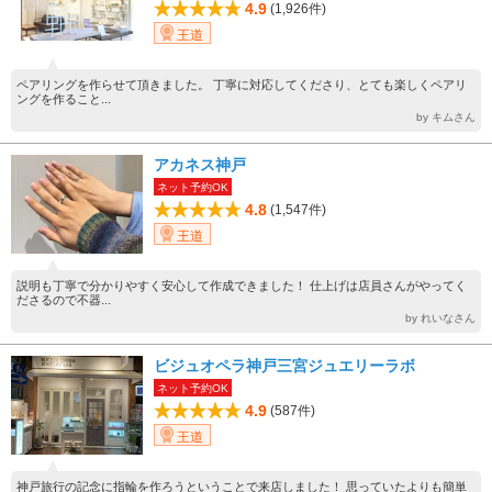
4.9
(1,926件)
王道
ペアリングを作らせて頂きました。 丁寧に対応してくださり、とても楽しくペアリ
ングを作ること...
by キムさん
アカネス神戸
ネット予約OK
4.8
(1,547件)
王道
説明も丁寧で分かりやすく安心して作成できました！ 仕上げは店員さんがやってく
ださるので不器...
by れいなさん
ビジュオペラ神戸三宮ジュエリーラボ
ネット予約OK
4.9
(587件)
王道
神戸旅行の記念に指輪を作ろうということで来店しました！ 思っていたよりも簡単