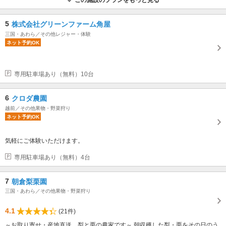
5
株式会社グリーンファーム角屋
三国・あわら／その他レジャー・体験
ネット予約OK
専用駐車場あり（無料）10台
6
クロダ農園
越前／その他果物・野菜狩り
ネット予約OK
気軽にご体験いただけます。
専用駐車場あり（無料）4台
7
朝倉梨栗園
三国・あわら／その他果物・野菜狩り
4.1
(21件)
～お取り寄せ・産地直送 梨と栗の農家です～ 朝収穫した梨・栗をその日のう