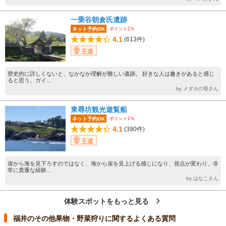
一乗谷朝倉氏遺跡
ポイント2％
ネット予約OK
4.1
(613件)
王道
歴史的に詳しくないと、なかなか理解が難しい遺跡。 好きな人は趣きがあると感じ
ると思う。ガイ...
by メダカの母さん
東尋坊観光遊覧船
ポイント2％
ネット予約OK
4.1
(390件)
王道
崖から海を見下ろすのではなく、海から崖を見上げる感じになり、視点が変わり、非
常に貴重な経験...
by はなこさん
体験スポットをもっと見る
福井のその他果物・野菜狩りに関するよくある質問