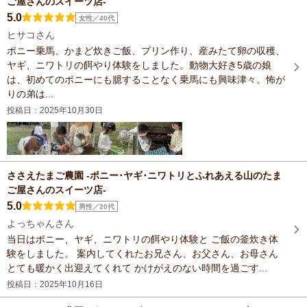
ご屋さんのスイーツ店-
5.0
女性／40代
ヒサコさん
ポニー乗馬、かまど炊きご飯、プリン作り、産みたて卵の収穫、
ヤギ、ニワトリの餌やり体験をしました。動物大好き5歳の娘
は、初めてのポニーにも臆することなく乗馬にも興味津々。怖が
りの弟は...
投稿日：2025年10月30日
ささえたまご農園 -ポニー･ヤギ･ニワトリとふれあえる山のたま
ご屋さんのスイーツ店-
5.0
男性／20代
よっちゃんさん
当日はポニー、ヤギ、ニワトリの餌やり体験と ご飯の釜炊き体
験をしました。 案内してくれたお兄さん、お父さん、お母さん
とても暖かく出迎えてくれて かけがえのない時間を過ごす...
投稿日：2025年10月16日