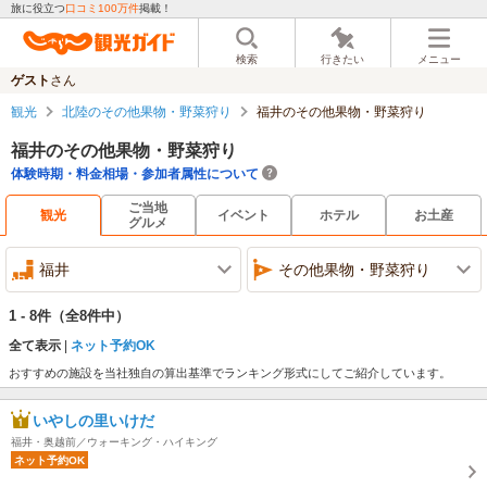
旅に役立つ
口コミ100万件
掲載！
検索
行きたい
メニュー
ゲスト
さん
観光
北陸のその他果物・野菜狩り
福井のその他果物・野菜狩り
福井のその他果物・野菜狩り
体験時期・料金相場・参加者属性について
ご当地
観光
イベント
ホテル
お土産
グルメ
福井
その他果物・野菜狩り
1 - 8件
（全8件中）
全て表示
ネット予約OK
おすすめの施設を当社独自の算出基準でランキング形式にしてご紹介しています。
いやしの里いけだ
福井・奥越前／ウォーキング・ハイキング
ネット予約OK