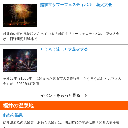
越前市サマーフェスティバル 花火大会
越前市の夏の風物詩となっている「越前市サマーフェスティバル 花火大会」
が、日野川河川緑地で...
とうろう流しと大花火大会
昭和25年（1950年）に始まった敦賀市の名物行事「とうろう流しと大花火大
会」が、2026年は“敦賀...
イベントをもっと見る
福井の温泉地
あわら温泉
福井県屈指の温泉街「あわら温泉」は、明治時代の開湯以来「関西の奥座敷」
と...