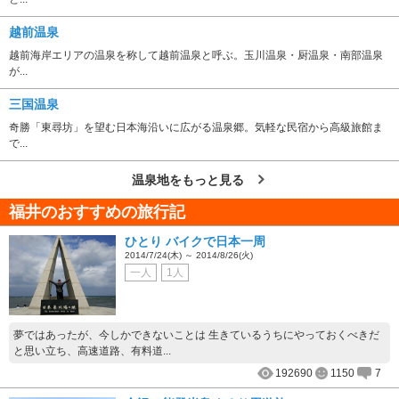
越前温泉
越前海岸エリアの温泉を称して越前温泉と呼ぶ。玉川温泉・厨温泉・南部温泉
が...
三国温泉
奇勝「東尋坊」を望む日本海沿いに広がる温泉郷。気軽な民宿から高級旅館ま
で...
温泉地をもっと見る
福井のおすすめの旅行記
ひとり バイクで日本一周
2014/7/24(木) ～ 2014/8/26(火)
一人
1人
夢ではあったが、今しかできないことは 生きているうちにやっておくべきだ
と思い立ち、高速道路、有料道...
192690
1150
7