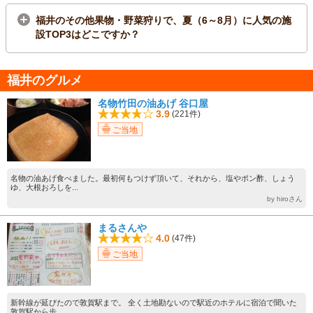
福井のその他果物・野菜狩りで、夏（6～8月）に人気の施
設TOP3はどこですか？
福井のグルメ
名物竹田の油あげ 谷口屋
3.9
(221件)
ご当地
名物の油あげ食べました。最初何もつけず頂いて、それから、塩やポン酢、しょう
ゆ、大根おろしを...
by hiroさん
まるさんや
4.0
(47件)
ご当地
新幹線が延びたので敦賀駅まで。 全く土地勘ないので駅近のホテルに宿泊で聞いた
敦賀駅から歩...