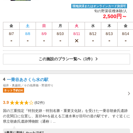
現地決済またはオンラインカード決済可
旬の野菜収穫体験/人
2,500円～
金
土
日
月
火
水
木
金
8/7
8/8
8/9
8/10
8/11
8/12
8/13
8/14
この施設のプラン一覧へ（1件）
4
一乗谷あさくら水の駅
福井・奥越前／その他果物・野菜狩り
ネット予約OK
3.9
(62件)
国の三重指定『特別史跡・特別名勝・重要文化財』を受けた一乗谷朝倉氏遺跡
の玄関口に位置し、直径4mを超える三連水車が目印の道の駅です。 すぐ近くに
県立朝倉氏遺跡博物館（通称：...
“最高に美味しかったです”