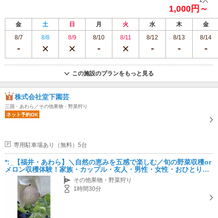
1人
1,000円～
金
土
日
月
火
水
木
金
8/7
8/8
8/9
8/10
8/11
8/12
8/13
8/14
この施設のプランをもっと見る
株式会社堂下園芸
三国・あわら／その他果物・野菜狩り
ネット予約OK
専用駐車場あり（無料）5台
*:_【福井・あわら】＼自然の恵みを五感で楽しむ／旬の野菜収穫or
メロン収穫体験！家族・カップル・友人・男性・女性・おひとり・
お子さまにオススメ！【所要時間1.5時間】 _:*
その他果物・野菜狩り
1時間30分