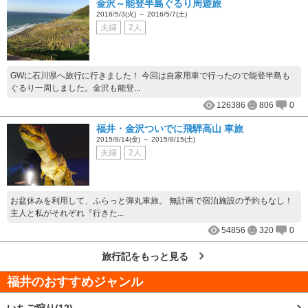
金沢～能登半島ぐるり周遊旅
2016/5/3(火) ～ 2016/5/7(土)
夫婦
2人
GWに石川県へ旅行に行きました！ 今回は自家用車で行ったので能登半島も
ぐるり一周しました。金沢も能登...
126386
806
0
福井・金沢ついでに飛騨高山 車旅
2015/8/14(金) ～ 2015/8/15(土)
夫婦
2人
お盆休みを利用して、ふらっと弾丸車旅。 無計画で宿泊施設の予約もなし！
主人と私がそれぞれ『行きた...
54856
320
0
旅行記をもっと見る
福井
のおすすめジャンル