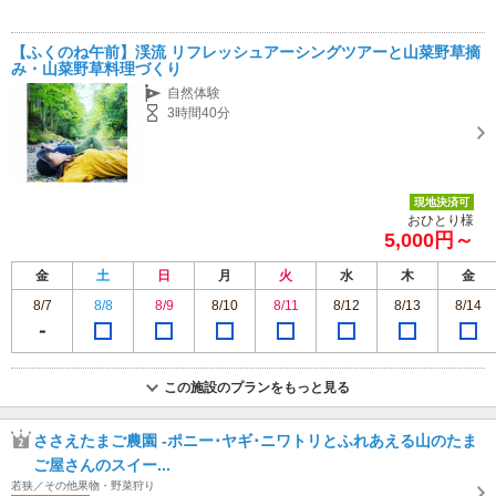
【ふくのね午前】渓流 リフレッシュアーシングツアーと山菜野草摘
み・山菜野草料理づくり
自然体験
3時間40分
現地決済可
おひとり様
5,000円～
金
土
日
月
火
水
木
金
8/7
8/8
8/9
8/10
8/11
8/12
8/13
8/14
この施設のプランをもっと見る
ささえたまご農園 -ポニー･ヤギ･ニワトリとふれあえる山のたま
ご屋さんのスイー...
若狭／その他果物・野菜狩り