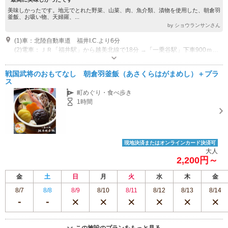
美味しかったです。地元でとれた野菜、山菜、肉、魚介類、漬物を使用した、朝倉羽
釜飯、お吸い物、天婦羅、...
by ショウランサンさん
(1)車：北陸自動車道 福井I.C.より6分
(2)電車：ＪＲ「福井駅」から越美北線で18分 →「一乗谷駅」下車900ｍ 徒歩12分
営業時間：売店 9:00～18:00 レストラン10:00~16:00（LO.15:30) その
他：12/1～1/31冬季営業。売店9:00～17:00 お食事処10:00～
戦国武将のおもてなし 朝倉羽釜飯（あさくらはがまめし）＋プラ
16:00（LO.15:00） 休館日：12/31，1/1 メンテナンス休館日あり(2026年
専用駐車場あり（無料）46台 大型４台、ハートフル2台
ス
1/13,26、2/2,16、3/2、6/29、7/13、9/7）
町めぐり・食べ歩き
1時間
現地決済またはオンラインカード決済可
大人
2,200円～
金
土
日
月
火
水
木
金
8/7
8/8
8/9
8/10
8/11
8/12
8/13
8/14
この施設のプランをもっと見る