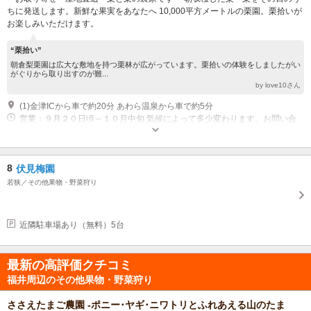
ちに発送します。新鮮な果実をあなたへ 10,000平方メートルの栗園。栗拾いが
お楽しみいただけます。
“栗拾い”
朝倉梨栗園は広大な敷地を持つ栗林が広がっています。栗拾いの体験をしましたがい
がぐりから取り出すのが難...
by love10さん
(1)金津ICから車で約20分 あわら温泉から車で約5分
営業：９月２０日頃～１０月中旬 気候によって多少変わります。お問い合
わせください。 開園時間 ９時～１６時
8
伏見梅園
若狭／その他果物・野菜狩り
近隣駐車場あり（無料）5台
最新の高評価クチコミ
福井周辺のその他果物・野菜狩り
ささえたまご農園 -ポニー･ヤギ･ニワトリとふれあえる山のたま