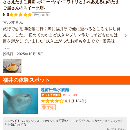
ささえたまご農園 -ポニー･ヤギ･ニワトリとふれあえる山のたま
ご屋さんのスイーツ店-
5.0
男性／30代
マルオさん
旅行で恐竜博物館に行く際に福井県で他に遊べるところを探し発
見しました。 初めてのかまど炊きやプリン作りに子どもたちは
目を輝かしていました! 炊き上がったお米も今までで一番美味
し...
投稿日：2025年10月15日
福井の体験スポット
越前松島水族館
ポイント2％
ネット予約OK
4.1
(1,184件)
王道
コンペイトウのちっちゃいのめっちゃ可愛い！！ カワウソのエサやりタイムちゃん
と告知されてな...
by マスダさん