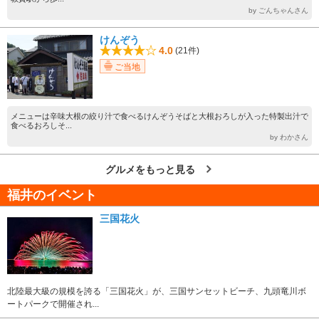
by ごんちゃんさん
けんぞう
4.0
(21件)
ご当地
メニューは辛味大根の絞り汁で食べるけんぞうそばと大根おろしが入った特製出汁で
食べるおろしそ...
by わかさん
グルメをもっと見る
福井のイベント
三国花火
北陸最大級の規模を誇る「三国花火」が、三国サンセットビーチ、九頭竜川ボ
ートパークで開催され...