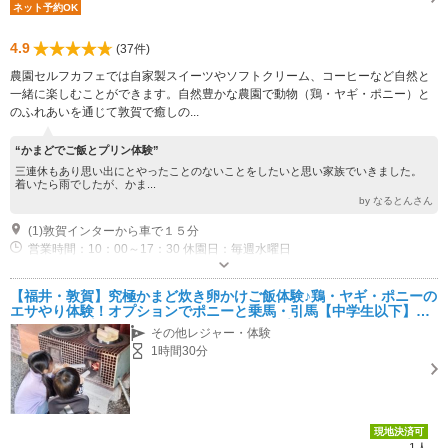
ネット予約OK
4.9
(37件)
農園セルフカフェでは自家製スイーツやソフトクリーム、コーヒーなど自然と
一緒に楽しむことができます。自然豊かな農園で動物（鶏・ヤギ・ポニー）と
のふれあいを通じて敦賀で癒しの...
“かまどでご飯とプリン体験”
三連休もあり思い出にとやったことのないことをしたいと思い家族でいきました。
着いたら雨でしたが、かま...
by なるとんさん
(1)敦賀インターから車で１５分
営業時間：10：00～17：30 休園日：毎週水曜日
専用駐車場あり（無料）10台
【福井・敦賀】究極かまど炊き卵かけご飯体験♪鶏・ヤギ・ポニーの
エサやり体験！オプションでポニーと乗馬・引馬【中学生以下】や
かまど炊きプリンも！！ファミリー・カップルにおすすめ♪♪
その他レジャー・体験
1時間30分
現地決済可