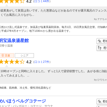
4.2
（
口コミ44件
）
硫黄臭がして泉質は良いです。ただ恵那山などがあるのですが露天風呂のフェンス
くてお風呂に入りながら...
by ナナち
天然かけ流し式温泉です。加温及び塩素系薬剤添加。毎月1日、15日男女風呂交替。付知峡
に平成17年4月オープン。地下1330ｍから湧き出る温泉です。
明宝温泉湯星館
日帰り温泉
王道
シニア
4.2
（
口コミ27件
）
10時オープンと同時に入りました。 ずっと1人で貸切状態でした。 あがる頃に2組
入ってみえました。 ...
by ひろち
神経痛、筋肉痛、冷え性、慢性消化器病など
めいほうベルグコテージ
キャンプ・バンガロー・コテージ、サウナ