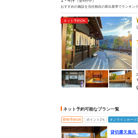
1 - 4件
（全4件中）
おすすめの施設を当社独自の算出基準でランキン
ネット予約OK
ネット予約可能なプラン一覧
即時予約OK
ポイント2％
オンラインカード
貸切露天風呂
に＊ カップ