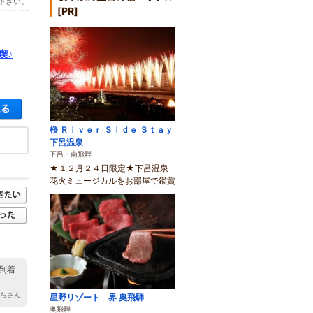
下さい。
[PR]
喫♪
空き状況・料金を見る
桜 Ｒｉｖｅｒ Ｓｉｄｅ Ｓｔａｙ
下呂温泉
下呂・南飛騨
★１２月２４日限定★下呂温泉
花火ミュージカルをお部屋で鑑賞
到着
かちさん
星野リゾート 界 奥飛騨
奥飛騨