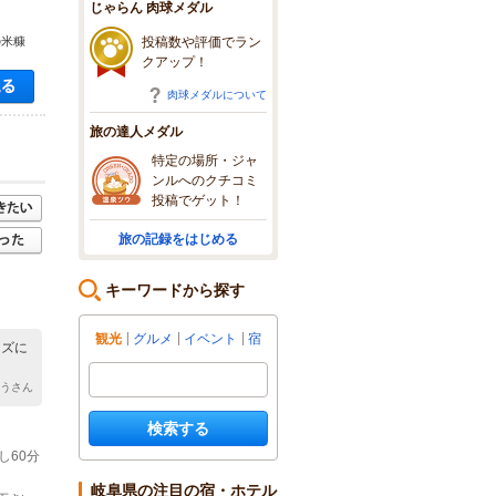
じゃらん 肉球メダル
投稿数や評価でラン
の米糠
クアップ！
空き状況・料金を見る
肉球メダルについて
旅の達人メダル
特定の場所・ジャ
ンルへのクチコミ
投稿でゲット！
旅の記録をはじめる
キーワードから探す
観光
グルメ
イベント
宿
ーズに
ゅうさん
検索する
し60分
岐阜県の注目の宿・ホテル