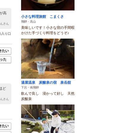
が高
小さな料理旅館 こまくさ
飛騨・高山
ゃんさん
美味しいです！小さな宿の手間暇
かけた手づくり料理をどうぞ♪
の入り口
湯屋温泉 炭酸泉の宿 泉岳舘
下呂・南飛騨
ほど
飲んで良し 浸かって好し 天然
炭酸泉
ゃんさん