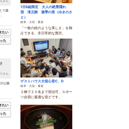
ゃんさん
1日6組限定 大人の絶景隠れ
とで森
宿 滝元館 遊季の里（ゆきのさ
.
と）
岐阜・大垣・養老
「一枚の絵のような美しさ」を独
占できる、非日常的な贅沢。
き
きりさん
ゲストハウス大垣心音C、D
河川公園
岐阜・大垣・養老
２棟で２０名まで宿泊可、スポー
ツ合宿に最適な宿どです。