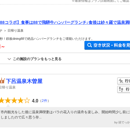
※最新情報はプラン詳細画面にてご確認
ng 88コラボ】食事は88で飛騨牛ハンバーグランチ♪食後は紗々羅で温泉満
ナ ＞ 日帰り温泉
秒！鉄板dining88で絶品ハンバーグランチをご堪能いただけます。
円～
この施設のプランをもっと見る
下呂温泉木曽屋
日帰り温泉
4.0
（
2件
）
市内観光をした後に温泉満喫妻はバラの花入りの湯舟を楽しみ、開始時間少し前に
しましたので広々思う存...
by 頭でっ