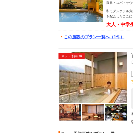
温泉・スパ・サウ
和モダンホテル寅
を配合したここに
大人・中学生
この施設のプラン一覧へ（1件）
ネット予約OK