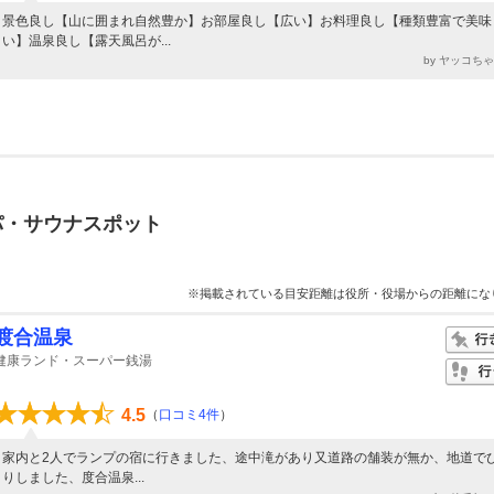
景色良し【山に囲まれ自然豊か】お部屋良し【広い】お料理良し【種類豊富で美味
い】温泉良し【露天風呂が...
by ヤッコち
パ・サウナスポット
※掲載されている目安距離は役所・役場からの距離にな
渡合温泉
健康ランド・スーパー銭湯
4.5
（
口コミ4件
）
家内と2人でランプの宿に行きました、途中滝があり又道路の舗装が無か、地道で
りしました、度合温泉...