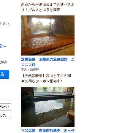
新宿から平湯温泉まで直通バスあ
り！グルメと温泉を満喫
下さい。
でど
湯屋温泉 炭酸泉の温泉旅館 ニ
飛弾高
コニコ荘
下呂・南飛騨
空き状況・料金を見る
【天然炭酸泉】高山と下呂の間
★お得なクーポン配布中♪
下呂温泉 吉泉館竹翠亭（きっせ