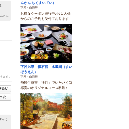
んかん ちくすいてい）
し
下呂・南飛騨
お得なクーポン発行中♪お１人様
ゃんさん
からのご予約も受付ております
下呂温泉 懐石宿 水鳳園（すい
ほうえん）
ります。
下呂・南飛騨
飛騨牛茶寮「神月」でいただく新
感覚のオリジナルコース料理♪
びっく