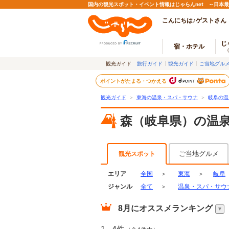
国内の観光スポット・イベント情報はじゃらんnet ～日本
こんにちは♪ゲストさん
じ
宿・ホテル
観光ガイド
旅行ガイド
観光ガイド
ご当地グル
ポイントがたまる・つかえる
観光ガイド
＞
東海の温泉・スパ・サウナ
＞
岐阜の温
森（岐阜県）の温
ご当地グルメ
観光スポット
エリア
全国
＞
東海
＞
岐阜
ジャンル
全て
＞
温泉・スパ・サウ
8月
にオススメランキング