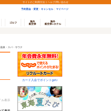
サイトのご利用方法
ヘルプ/問い合わせ
予約照会・変更・キャンセル
マイページ
海外
海外
ゴルフ
航空券
航空券+ホテル
の温泉・スパ・サウナ
カード入会でポイントget♪
イル表示
べて表示