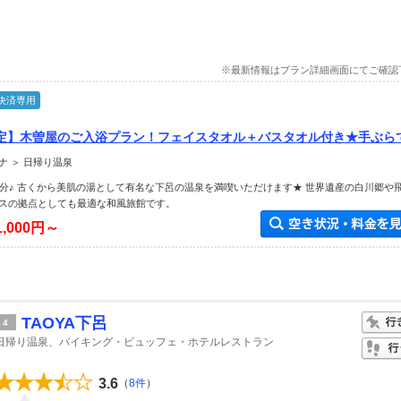
※最新情報はプラン詳細画面にてご確認
決済専用
定】木曽屋のご入浴プラン！フェイスタオル＋バスタオル付き★手ぶら
ナ ＞ 日帰り温泉
5分♪ 古くから美肌の湯として有名な下呂の温泉を満喫いただけます★ 世界遺産の白川郷や
スの拠点としても最適な和風旅館です。
1,000円～
TAOYA下呂
4
日帰り温泉、バイキング・ビュッフェ・ホテルレストラン
3.6
（
8件
）