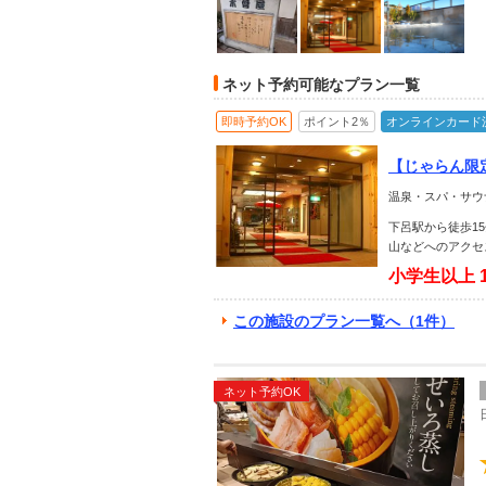
ネット予約可能なプラン一覧
即時予約OK
ポイント2％
オンラインカード
【じゃらん限
うぞ◎
温泉・スパ・サウ
下呂駅から徒歩1
山などへのアクセ
小学生以上
この施設のプラン一覧へ（1件）
ネット予約OK