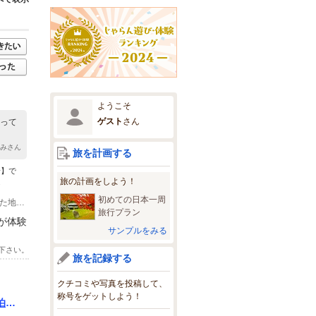
ようこそ
ゲスト
さん
とって
んみさん
旅を計画する
湯】で
旅の計画をしよう！
.
初めての日本一周
(1)下呂の温泉街にあります。新しい建物の為、更新していないナビですと間違った地点に案内される場合がございます。Googleマップをご参照ください。
旅行プラン
が体験
サンプルをみる
下さい。
旅を記録する
クチコミや写真を投稿して、
称号をゲットしよう！
泊時