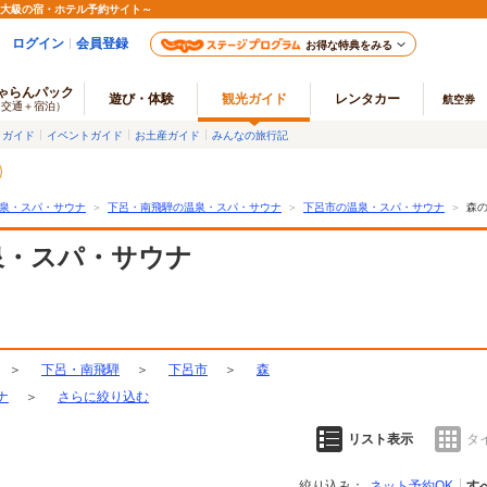
最大級の宿・ホテル予約サイト～
ログイン
会員登録
お得な特典をみる
ゃらんパック
遊び・体験
観光ガイド
レンタカー
航空券
（交通＋宿泊）
メガイド
イベントガイド
お土産ガイド
みんなの旅行記
泉・スパ・サウナ
＞
下呂・南飛騨の温泉・スパ・サウナ
＞
下呂市の温泉・スパ・サウナ
＞
森
泉・スパ・サウナ
＞
下呂・南飛騨
＞
下呂市
＞
森
ナ
＞
さらに絞り込む
リスト表示
タ
絞り込み：
ネット予約OK
す