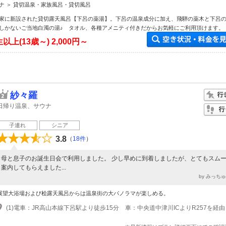
ナ ＞ 貸切温泉・家族風呂・貸切風呂
家に新設された貸切露天風呂【下呂の薬湯】。下呂の温泉成分に加え、飛騨の薬木と下呂
しかないご当地白濁の湯♪ タオル、各種アメニティ付きだからお気軽にご利用頂けます。
以上(13歳～)
2,000円～
紗々羅
日帰り温泉、サウナ
子連れ
シニア
3.8
（
18件
）
母と息子のお誕生日会で利用しました。 少し早めに到着しましたが、とてもスム
案内してもらえました...
by みっち
展望大浴場および桧露天風呂からは温泉街の大パノラマが楽しめる。
(1)電車：JR高山本線下呂駅より徒歩15分 車：中央道中津川ICよりR257を経由