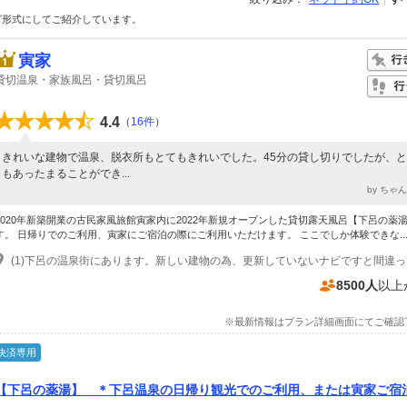
グ形式にしてご紹介しています。
寅家
貸切温泉・家族風呂・貸切風呂
4.4
（
16件
）
きれいな建物で温泉、脱衣所もとてもきれいでした。45分の貸し切りでしたが、
もあったまることができ...
by ちゃ
2020年新築開業の古民家風旅館寅家内に2022年新規オープンした貸切露天風呂【下呂の薬
す。 日帰りでのご利用、寅家にご宿泊の際にご利用いただけます。 ここでしか体験できな..
8500人
以上
※最新情報はプラン詳細画面にてご確認
決済専用
【下呂の薬湯】 ＊下呂温泉の日帰り観光でのご利用、または寅家ご宿
ル、ファミリーや友人グループに最適♪