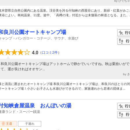
by ひでち
裏木曽県立自然公園内にある温泉。渓谷美を誇る付知峡の西股谷にあり、新緑・紅葉がみご
林浴によい。単純温泉、11度。途中、「高樽の滝」付近からは未舗装の林道となる。また、..
和良川公園オートキャンプ場
キャンプ・バンガロー・コテージ、サウナ、水遊び
4.0
（
口コミ2件
）
和良川公園オートキャンプ場はアットホームで静かでいいですね。秋は栗拾いがで
て、運が良ければオオサン...
by 
緑と清流に囲まれたオートキャンプ場 和良川公園オートキャンプ場は、和良川のほとりの
オートキャンプ場！小さいお子さんも水遊びができるので、家族連れから若者の団体ま...
付知峡倉屋温泉 おんぽいの湯
健康ランド・スーパー銭湯
王道
子連れ