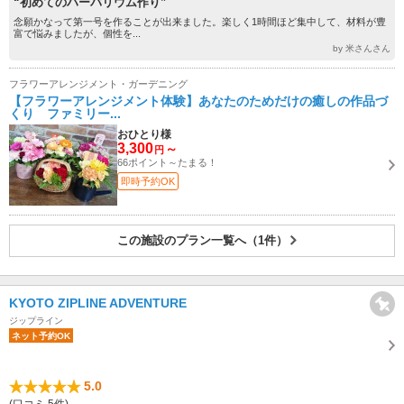
“初めてのハーバリウム作り”
念願かなって第一号を作ることが出来ました。楽しく1時間ほど集中して、材料が豊
富で悩みましたが、個性を...
by 米さんさん
フラワーアレンジメント・ガーデニング
【フラワーアレンジメント体験】あなたのためだけの癒しの作品づ
くり ファミリー...
おひとり様
3,300
～
円
66ポイント～たまる！
即時予約OK
この施設のプラン一覧へ（1件）
KYOTO ZIPLINE ADVENTURE
ジップライン
ネット予約OK
5.0