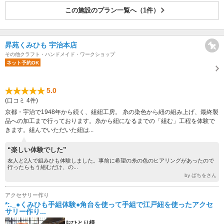
この施設のプラン一覧へ（1件）
昇苑くみひも 宇治本店
その他クラフト・ハンドメイド・ワークショップ
ネット予約OK
5.0
(口コミ 4件)
京都・宇治で1948年から続く、組紐工房。 糸の染色から紐の組み上げ、最終製
品への加工まで行っております。糸から紐になるまでの「組む」工程を体験で
きます。組んでいただいた紐は...
“楽しい体験でした”
友人と2人で組みひも体験しました。事前に希望の糸の色のヒアリングがあったので
行ったらもう組むだけ、の...
by ばちをさん
アクセサリー作り
*:._●くみひも手組体験●角台を使って手組で江戸紐を使ったアクセ
サリー作り...
おひとり様