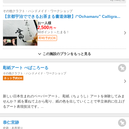
その他クラフト・ハンドメイド・ワークショップ
【京都宇治でできるお茶まる書道体験】/“Ochamaru” Calligra...
お一人様
2,500
～
円
50ポイント～たまる！
即時予約OK
この施設のプランをもっと見る
彫紙アート ぺぱころーる
その他クラフト・ハンドメイド・ワークショップ
ネット予約OK
新しい日本生まれのペーパーアート。 彫紙（ちょうし）アートを体験してみま
せんか？ 紙を重ねて上から彫り、紙の色を出していくことで半立体的に仕上げ
るアート表現技法です。...
恭仁宮跡
史跡・名所巡り