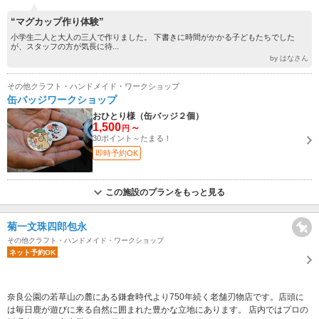
“マグカップ作り体験”
小学生二人と大人の三人で作りました。 下書きに時間がかかる子どもたちでした
が、スタッフの方が気長に待...
by はなさん
その他クラフト・ハンドメイド・ワークショップ
缶バッジワークショップ
おひとり様（缶バッジ２個）
1,500
～
円
30ポイント～たまる！
即時予約OK
この施設のプランをもっと見る
菊一文珠四郎包永
その他クラフト・ハンドメイド・ワークショップ
ネット予約OK
奈良公園の若草山の麓にある鎌倉時代より750年続く老舗刃物店です。店頭に
は毎日鹿が遊びに来る自然に囲まれた豊かな立地にあります。 店内ではプロの