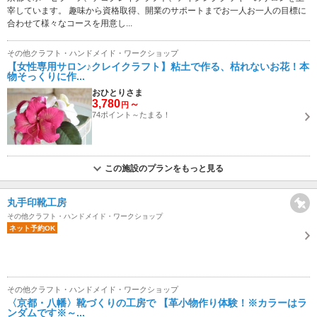
宰しています。 趣味から資格取得、開業のサポートまでお一人お一人の目標に
合わせて様々なコースを用意し...
その他クラフト・ハンドメイド・ワークショップ
【女性専用サロン♪クレイクラフト】粘土で作る、枯れないお花！本
物そっくりに作...
おひとりさま
3,780
～
円
74ポイント～たまる！
この施設のプランをもっと見る
丸手印靴工房
その他クラフト・ハンドメイド・ワークショップ
ネット予約OK
その他クラフト・ハンドメイド・ワークショップ
〈京都・八幡〉靴づくりの工房で 【革小物作り体験！※カラーはラ
ンダムです※～...