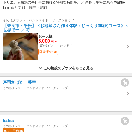
トリエ。赤膚焼の手仕事に触れる特別な時間を。／ 奈良市平松にある wanto-
fumi 碗と文 は、陶芸・彫刻...
その他クラフト・ハンドメイド・ワークショップ
【奈良市・平松】《お地蔵さん作り体験：じっくり3時間コース》～
世界で一つ”特...
お一人様
5,000
～
円
100ポイント～たまる！
即時予約OK
この施設のプランをもっと見る
寿司炉ばた 美幸
その他クラフト・ハンドメイド・ワークショップ
kafca
その他クラフト・ハンドメイド・ワークショップ
ネット予約OK