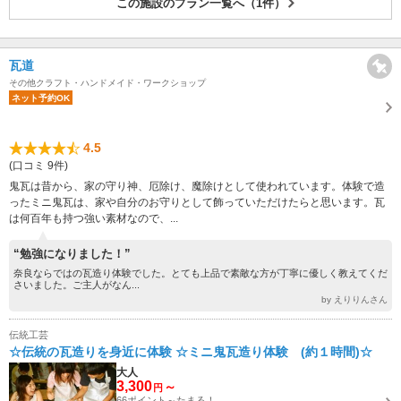
この施設のプラン一覧へ（1件）
瓦道
その他クラフト・ハンドメイド・ワークショップ
ネット予約OK
4.5
(口コミ 9件)
鬼瓦は昔から、家の守り神、厄除け、魔除けとして使われています。体験で造
ったミニ鬼瓦は、家や自分のお守りとして飾っていただけたらと思います。瓦
は何百年も持つ強い素材なので、...
“勉強になりました！”
奈良ならではの瓦造り体験でした。とても上品で素敵な方が丁寧に優しく教えてくだ
さいました。ご主人がなん...
by えりりんさん
伝統工芸
☆伝統の瓦造りを身近に体験 ☆ミニ鬼瓦造り体験 (約１時間)☆
大人
3,300
～
円
66ポイント～たまる！