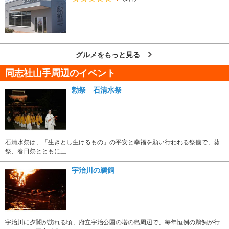
グルメをもっと見る
同志社山手周辺のイベント
勅祭 石清水祭
石清水祭は、「生きとし生けるもの」の平安と幸福を願い行われる祭儀で、葵
祭、春日祭とともに三...
宇治川の鵜飼
宇治川に夕闇が訪れる頃、府立宇治公園の塔の島周辺で、毎年恒例の鵜飼が行