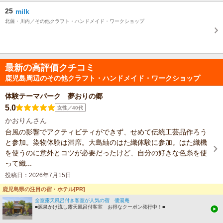
25
milk
北薩・川内／その他クラフト・ハンドメイド・ワークショップ
最新の高評価クチコミ
鹿児島周辺のその他クラフト・ハンドメイド・ワークショップ
体験テーマパーク 夢おりの郷
5.0
女性／40代
かおりんさん
台風の影響でアクティビティができず、せめて伝統工芸品作ろう
と参加。染物体験は満席。大島紬のはた織体験に参加。はた織機
を使うのに意外とコツが必要だったけど、自分の好きな色糸を使
って織...
投稿日：2026年7月15日
鹿児島県の注目の宿・ホテル[PR]
全室露天風呂付き客室が人気の宿 優湯庵
■源泉かけ流し露天風呂付客室 お得なクーポン発行中！■
薩摩錫器工芸館