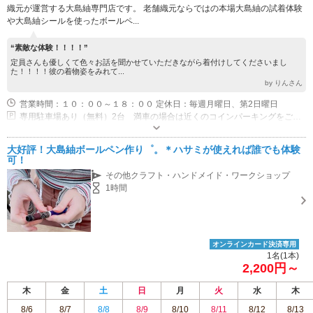
織元が運営する大島紬専門店です。 老舗織元ならではの本場大島紬の試着体験
や大島紬シールを使ったボールペ...
“素敵な体験！！！！”
定員さんも優しくて色々お話を聞かせていただきながら着付けしてくださいまし
た！！！！彼の着物姿をみれて...
by りんさん
営業時間：１０：００～１８：００ 定休日：毎週月曜日、第2日曜日
専用駐車場あり（無料）2台 満車の場合は近くのコインパーキングをご利用ください
大好評！大島紬ボールペン作り゜。＊ハサミが使えれば誰でも体験
可！
その他クラフト・ハンドメイド・ワークショップ
1時間
オンラインカード決済専用
1名(1本)
2,200円～
木
金
土
日
月
火
水
木
8/6
8/7
8/8
8/9
8/10
8/11
8/12
8/13