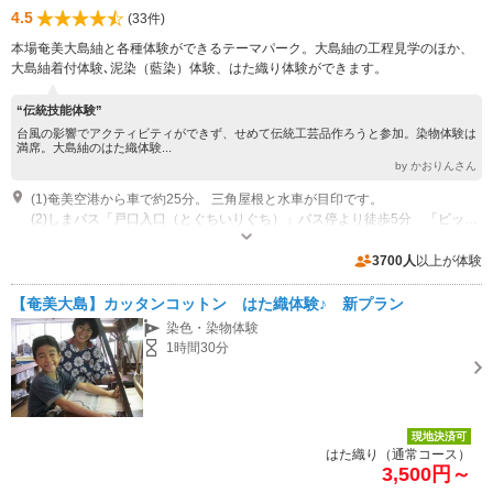
4.5
(33件)
本場奄美大島紬と各種体験ができるテーマパーク。大島紬の工程見学のほか、
大島紬着付体験､泥染（藍染）体験、はた織り体験ができます。
“伝統技能体験”
台風の影響でアクティビティができず、せめて伝統工芸品作ろうと参加。染物体験は
満席。大島紬のはた織体験...
by かおりんさん
(1)奄美空港から車で約25分。 三角屋根と水車が目印です。
(2)しまバス「戸口入口（とぐちいりぐち）」バス停より徒歩5分 「ビッグⅡ前」バス停より徒歩8分
営業時間：9:30～17:00 休業日：年末年始・旧暦盆（変動有）・原則毎週木
曜
3700人
以上が体験
専用駐車場あり（無料）10台
【奄美大島】カッタンコットン はた織体験♪ 新プラン
染色・染物体験
1時間30分
現地決済可
はた織り（通常コース）
3,500円～