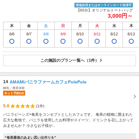
現地決済またはオンラインカード決済可
【60分】オリジナルトートバッグ
3,000円～
木
金
土
日
月
火
水
木
8/6
8/7
8/8
8/9
8/10
8/11
8/12
8/13
この施設のプラン一覧へ（1件）
14
AMAMIバニラファームカフェPolePole
離島／農業体験
ネット予約OK
5.0
(1件)
バニラビーンズ×奄美をコンセプトとしたカフェです。 奄美の植物に囲まれた
広大な敷地で、バニラを使用したお料理やスイーツ、ドリンクを召し上がって
みませんか？ 小さなお子様が...
“奄美最後のあまい思い出作りを”