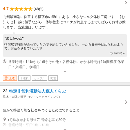
4.7
(48件)
九州最南端に位置する指宿市の里山にある、小さなシルク体験工房です。【お
知らせ】 誠に勝手ながら、体験教室はコロナが終息するまでしばらくお休み致
します。 当施設は、いぶす...
“楽しかった”
指宿駅で時間が余っていたので予約していきました。 一から養蚕を始められたよう
で、お話をさせていただき...
by Tomiさん
営業時間：14時から16時 その他：各種体験にかかる時間は1時間程度 休業
日：火曜日、水曜日
王道
子連れ
カップル
友達
22
特定非営利活動法人森人くらぶ
垂水・大隅／沢登り(シャワークライミング)
豊かで持続可能な社会をつくるためにできること
(1)垂水港より県道71号線を車で30分
営業時間：平日9時～18時