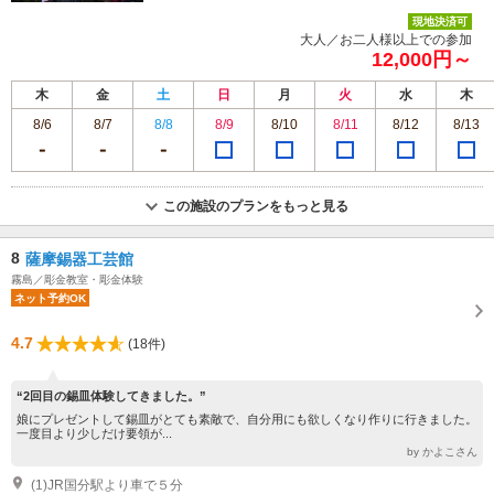
現地決済可
大人／お二人様以上での参加
12,000円～
木
金
土
日
月
火
水
木
8/6
8/7
8/8
8/9
8/10
8/11
8/12
8/13
この施設のプランをもっと見る
8
薩摩錫器工芸館
霧島／彫金教室・彫金体験
ネット予約OK
4.7
(18件)
“2回目の錫皿体験してきました。”
娘にプレゼントして錫皿がとても素敵で、自分用にも欲しくなり作りに行きました。
一度目より少しだけ要領が...
by かよこさん
(1)JR国分駅より車で５分