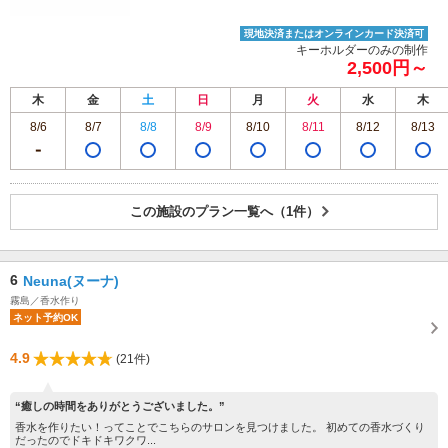
現地決済またはオンラインカード決済可
キーホルダーのみの制作
2,500円～
木
金
土
日
月
火
水
木
8/6
8/7
8/8
8/9
8/10
8/11
8/12
8/13
この施設のプラン一覧へ（1件）
6
Neuna(ヌーナ)
霧島／香水作り
ネット予約OK
4.9
(21件)
“癒しの時間をありがとうございました。”
香水を作りたい！ってことでこちらのサロンを見つけました。 初めての香水づくり
だったのでドキドキワクワ...