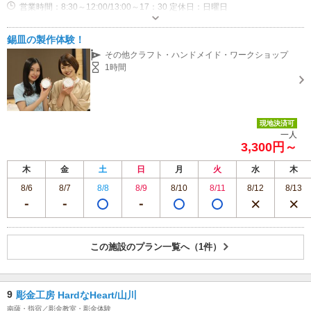
営業時間：8:30～12:00/13:00～17：30 定休日：日曜日
専用駐車場あり（無料）10台
錫皿の製作体験！
その他クラフト・ハンドメイド・ワークショップ
1時間
現地決済可
一人
3,300円～
木
金
土
日
月
火
水
木
8/6
8/7
8/8
8/9
8/10
8/11
8/12
8/13
この施設のプラン一覧へ（1件）
9
彫金工房 HardなHeart/山川
南薩・指宿／彫金教室・彫金体験