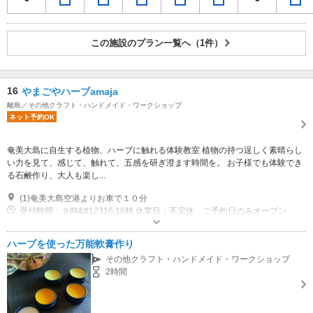
この施設のプラン一覧へ（1件）
16
やまごやハーブamaja
離島／その他クラフト・ハンドメイド・ワークショップ
ネット予約OK
奄美大島に自生する植物、ハーブに触れる体験教室 植物の持つ逞しく素晴らし
い力を見て、感じて、触れて、五感を研ぎ澄ます時間を。 お子様でも体験でき
る石鹸作り、大人も楽し...
(1)奄美大島空港よりお車で１０分
受付時間：９時&#12316;16時 休業日：不定休 ご予約日のみオープン
専用駐車場あり（無料）5台 専用駐車場有
ハーブを使った万能軟膏作り
その他クラフト・ハンドメイド・ワークショップ
2時間