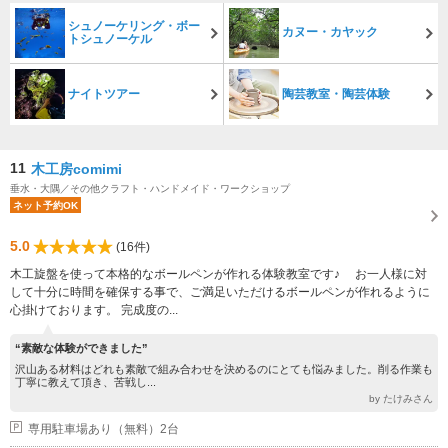
シュノーケリング・ボー
カヌー・カヤック
トシュノーケル
ナイトツアー
陶芸教室・陶芸体験
11
木工房comimi
垂水・大隅／その他クラフト・ハンドメイド・ワークショップ
ネット予約OK
5.0
(16件)
木工旋盤を使って本格的なボールペンが作れる体験教室です♪ お一人様に対
して十分に時間を確保する事で、ご満足いただけるボールペンが作れるように
心掛けております。 完成度の...
“素敵な体験ができました”
沢山ある材料はどれも素敵で組み合わせを決めるのにとても悩みました。削る作業も
丁寧に教えて頂き、苦戦し...
by たけみさん
専用駐車場あり（無料）2台