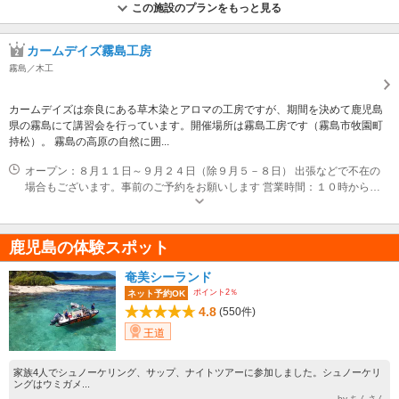
この施設のプランをもっと見る
カームデイズ霧島工房
霧島／木工
カームデイズは奈良にある草木染とアロマの工房ですが、期間を決めて鹿児島
県の霧島にて講習会を行っています。開催場所は霧島工房です（霧島市牧園町
持松）。 霧島の高原の自然に囲...
オープン：８月１１日～９月２４日（除９月５－８日） 出張などで不在の
場合もございます。事前のご予約をお願いします 営業時間：１０時から１
７時
鹿児島の体験スポット
奄美シーランド
ポイント2％
ネット予約OK
4.8
(550件)
王道
家族4人でシュノーケリング、サップ、ナイトツアーに参加しました。シュノーケリ
ングはウミガメ...
by ちんさん