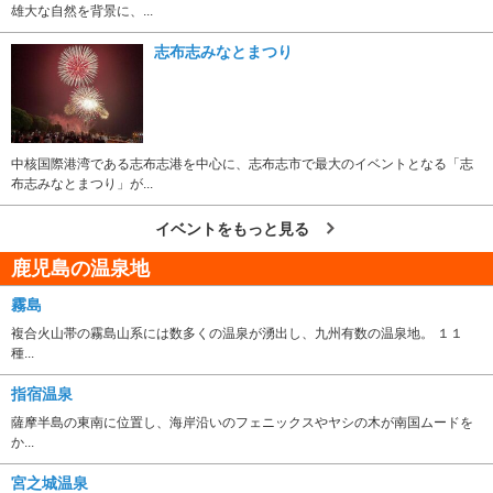
雄大な自然を背景に、...
志布志みなとまつり
中核国際港湾である志布志港を中心に、志布志市で最大のイベントとなる「志
布志みなとまつり」が...
イベントをもっと見る
鹿児島の温泉地
霧島
複合火山帯の霧島山系には数多くの温泉が湧出し、九州有数の温泉地。 １１
種...
指宿温泉
薩摩半島の東南に位置し、海岸沿いのフェニックスやヤシの木が南国ムードを
か...
宮之城温泉