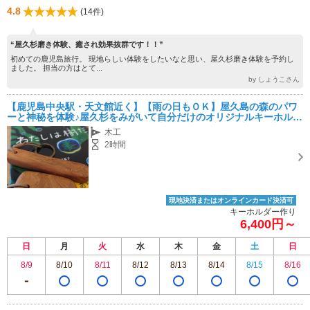
4.8
(14件)
“屋久杉磨き体験、癒され効果抜群です！！”
初めての鹿児島旅行。 現地らしい体験をしたいなと思い、屋久杉磨き体験を予約し
ました。 担当の方はとて...
by しょうこさん
【鹿児島中央駅・天文館近く】【雨の日もＯＫ】屋久島の森のパワ
ーと神秘を体験♪屋久杉をみがいて自分だけのオリジナルキーホルダ
ーor一輪挿し作り。お子さま向けプランあり。鹿児島産のお茶&お
木工
菓子付き
2時間
現地決済またはオンラインカード決済可
キーホルダー作り
6,400円～
日
月
火
水
木
金
土
日
8/9
8/10
8/11
8/12
8/13
8/14
8/15
8/16