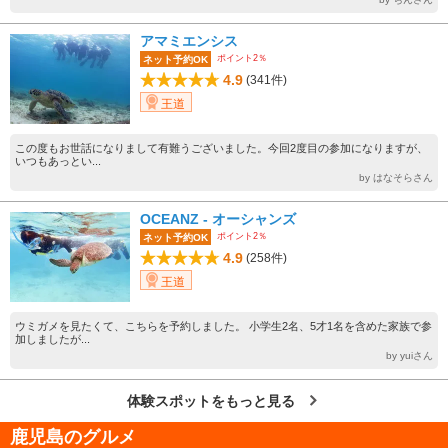
アマミエンシス
ポイント2％
ネット予約OK
4.9
(341件)
王道
この度もお世話になりまして有難うございました。今回2度目の参加になりますが、
いつもあっとい...
by はなそらさん
OCEANZ - オーシャンズ
ポイント2％
ネット予約OK
4.9
(258件)
王道
ウミガメを見たくて、こちらを予約しました。 小学生2名、5才1名を含めた家族で参
加しましたが...
by yuiさん
体験スポットをもっと見る
鹿児島のグルメ