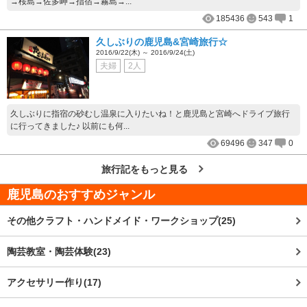
→桜島→佐多岬→指宿→霧島→...
185436
543
1
久しぶりの鹿児島&宮崎旅行☆
2016/9/22(木) ～ 2016/9/24(土)
夫婦
2人
久しぶりに指宿の砂むし温泉に入りたいね！と鹿児島と宮崎へドライブ旅行
に行ってきました♪ 以前にも何...
69496
347
0
旅行記をもっと見る
鹿児島
のおすすめジャンル
その他クラフト・ハンドメイド・ワークショップ(25)
陶芸教室・陶芸体験(23)
アクセサリー作り(17)