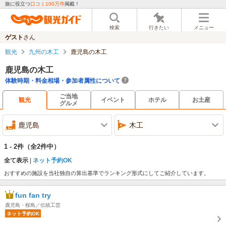
旅に役立つ
口コミ100万件
掲載！
検索
行きたい
メニュー
ゲスト
さん
観光
九州の木工
鹿児島の木工
鹿児島の木工
体験時期・料金相場・参加者属性について
ご当地
観光
イベント
ホテル
お土産
グルメ
鹿児島
木工
1 - 2件
（全2件中）
全て表示
ネット予約OK
おすすめの施設を当社独自の算出基準でランキング形式にしてご紹介しています。
fun fan try
鹿児島・桜島／伝統工芸
ネット予約OK