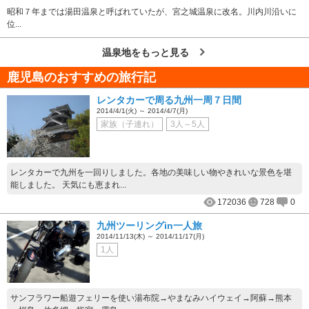
昭和７年までは湯田温泉と呼ばれていたが、宮之城温泉に改名。川内川沿いに
位...
温泉地をもっと見る
鹿児島のおすすめの旅行記
レンタカーで周る九州一周７日間
2014/4/1(火) ～ 2014/4/7(月)
家族（子連れ）
3人～5人
レンタカーで九州を一回りしました。各地の美味しい物やきれいな景色を堪
能しました。 天気にも恵まれ...
172036
728
0
九州ツーリングin一人旅
2014/11/13(木) ～ 2014/11/17(月)
1人
サンフラワー船遊フェリーを使い湯布院→やまなみハイウェイ→阿蘇→熊本