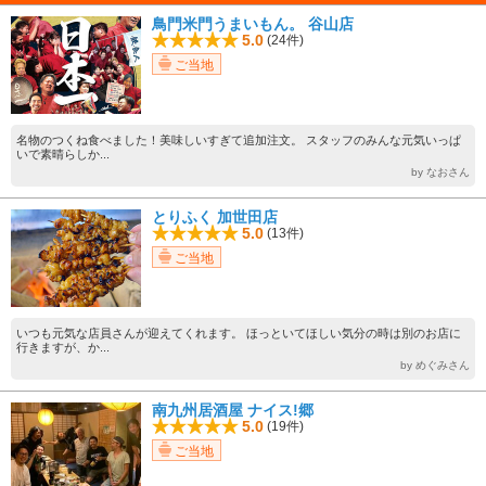
鳥門米門うまいもん。 谷山店
5.0
(24件)
ご当地
名物のつくね食べました！美味しいすぎて追加注文。 スタッフのみんな元気いっぱ
いで素晴らしか...
by なおさん
とりふく 加世田店
5.0
(13件)
ご当地
いつも元気な店員さんが迎えてくれます。 ほっといてほしい気分の時は別のお店に
行きますが、か...
by めぐみさん
南九州居酒屋 ナイス!郷
5.0
(19件)
ご当地