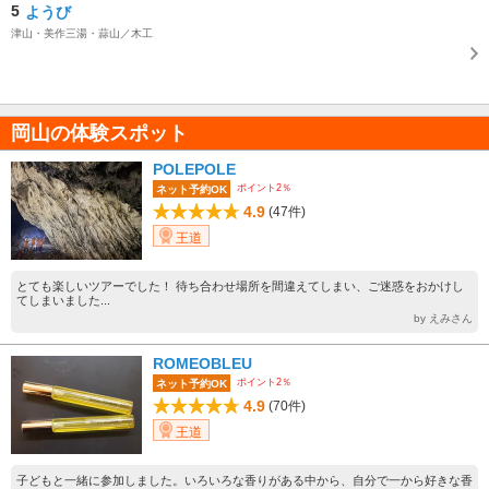
5
ようび
津山・美作三湯・蒜山／木工
岡山の体験スポット
POLEPOLE
ポイント2％
ネット予約OK
4.9
(47件)
王道
とても楽しいツアーでした！ 待ち合わせ場所を間違えてしまい、ご迷惑をおかけし
てしまいました...
by えみさん
ROMEOBLEU
ポイント2％
ネット予約OK
4.9
(70件)
王道
子どもと一緒に参加しました。いろいろな香りがある中から、自分で一から好きな香