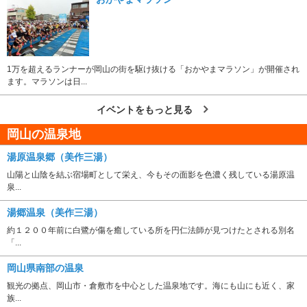
1万を超えるランナーが岡山の街を駆け抜ける「おかやまマラソン」が開催され
ます。マラソンは日...
イベントをもっと見る
岡山の温泉地
湯原温泉郷（美作三湯）
山陽と山陰を結ぶ宿場町として栄え、今もその面影を色濃く残している湯原温
泉...
湯郷温泉（美作三湯）
約１２００年前に白鷺が傷を癒している所を円仁法師が見つけたとされる別名
「...
岡山県南部の温泉
観光の拠点、岡山市・倉敷市を中心とした温泉地です。海にも山にも近く、家
族...