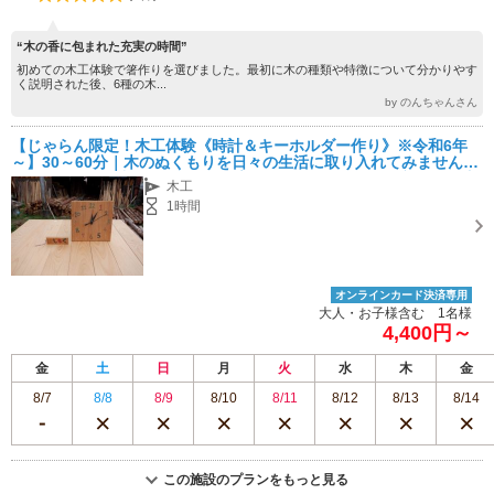
“木の香に包まれた充実の時間”
初めての木工体験で箸作りを選びました。最初に木の種類や特徴について分かりやす
く説明された後、6種の木...
by のんちゃんさん
【じゃらん限定！木工体験《時計＆キーホルダー作り》※令和6年
～】30～60分｜木のぬくもりを日々の生活に取り入れてみません
か？カンナ屑の入浴アイテムもプレゼント《ファミリー/初めての方
木工
もおススメ》
1時間
オンラインカード決済専用
大人・お子様含む 1名様
4,400円～
金
土
日
月
火
水
木
金
8/7
8/8
8/9
8/10
8/11
8/12
8/13
8/14
この施設のプランをもっと見る