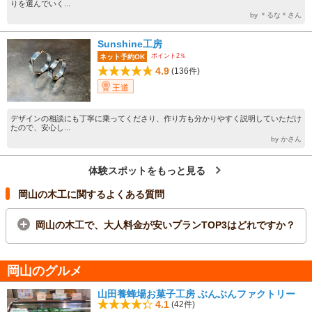
りを選んでいく...
by ＊るな＊さん
Sunshine工房
ポイント2％
ネット予約OK
4.9
(136件)
王道
デザインの相談にも丁寧に乗ってくださり、作り方も分かりやすく説明していただけ
たので、安心し...
by かさん
体験スポットをもっと見る
岡山の木工に関するよくある質問
岡山の木工で、大人料金が安いプランTOP3はどれですか？
岡山のグルメ
山田養蜂場お菓子工房 ぶんぶんファクトリー
4.1
(42件)