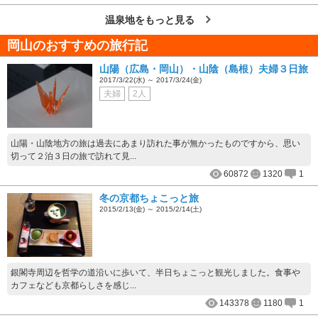
温泉地をもっと見る
岡山のおすすめの旅行記
山陽（広島・岡山）・山陰（島根）夫婦３日旅
2017/3/22(水) ～ 2017/3/24(金)
夫婦
2人
山陽・山陰地方の旅は過去にあまり訪れた事が無かったものですから、思い
切って２泊３日の旅で訪れて見...
60872
1320
1
冬の京都ちょこっと旅
2015/2/13(金) ～ 2015/2/14(土)
銀閣寺周辺を哲学の道沿いに歩いて、半日ちょこっと観光しました。食事や
カフェなども京都らしさを感じ...
143378
1180
1