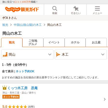
旅に役立つ
口コミ100万件
掲載！
検索
行きたい
メニュー
ゲスト
さん
観光
中国(山陰山陽)の木工
岡山の木工
岡山の木工
ご当地
観光
イベント
ホテル
お土産
グルメ
岡山
木工
1 - 5件
（全5件中）
全て表示
ネット予約OK
おすすめの施設を当社独自の算出基準でランキング形式にしてご紹介しています。
くっつ木工房 丞庵
津山・美作三湯・蒜山／箸作り
ネット予約OK
5.0
(4件)