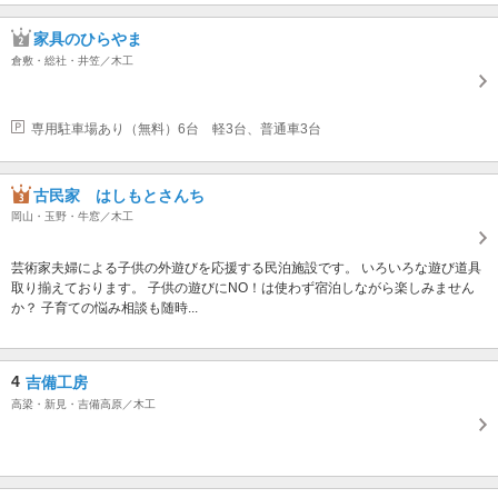
家具のひらやま
倉敷・総社・井笠／木工
専用駐車場あり（無料）6台 軽3台、普通車3台
古民家 はしもとさんち
岡山・玉野・牛窓／木工
芸術家夫婦による子供の外遊びを応援する民泊施設です。 いろいろな遊び道具
取り揃えております。 子供の遊びにNO！は使わず宿泊しながら楽しみません
か？ 子育ての悩み相談も随時...
4
吉備工房
高梁・新見・吉備高原／木工