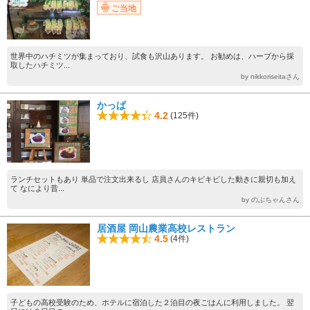
ご当地
世界中のハチミツが集まっており、試食も沢山あります。 お勧めは、ハーブから採
取したハチミツ...
by nikkoriseitaさん
かっぱ
4.2
(125件)
ランチセットもあり 単品で注文出来るし 店員さんのキビキビした動きに親切も加え
て なにより昔...
by のぶちゃんさん
居酒屋 岡山農業高校レストラン
4.5
(4件)
子どもの高校受験のため、ホテルに宿泊した２泊目の夜ごはんに利用しました。 翌