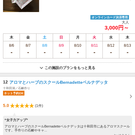
オンラインカード決済専用
大人
3,000円～
木
金
土
日
月
火
水
木
8/6
8/7
8/8
8/9
8/10
8/11
8/12
8/13
この施設のプランをもっと見る
12
アロマとハーブのスクールBernadetteベルナデッタ
十和田湖／石鹸作り
ネット予約OK
5.0
(1件)
“女子力アップ”
アロマとハーブのスクールBernadetteベルナデッタは十和田市にあるアロマスクール
です。手作りの石鹸やキャ...