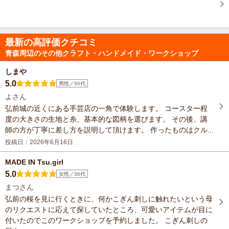
最新の高評価クチコミ
青森周辺のその他クラフト・ハンドメイド・ワークショップ
しまや
5.0
男性／50代
よさん
弘前城の近くにある手芸店の一角で体験します。 コースター程
度の大きさの生地と糸、基本的な図柄を選びます。 その後、講
師の方が丁寧に差し方を説明して頂けます。 作ったものはクル...
投稿日：2026年6月16日
MADE IN Tsu.girl
5.0
女性／30代
まつさん
弘前の桜を見に行くときに、何かこぎん刺しに触れたいという母
のリクエストに応えて探していたところ、可愛いアイテムが目に
付いたのでこのワークショップを予約しました。 こぎん刺しの