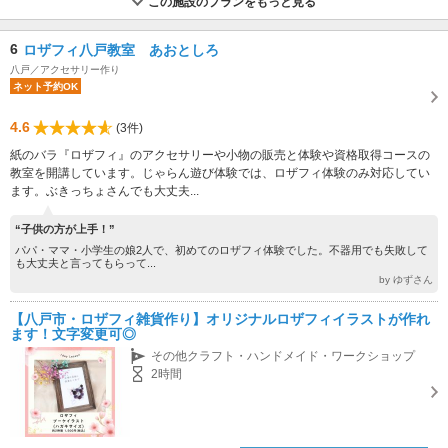
この施設のプランをもっと見る
6
ロザフィ八戸教室 あおとしろ
八戸／アクセサリー作り
ネット予約OK
4.6
(3件)
紙のバラ『ロザフィ』のアクセサリーや小物の販売と体験や資格取得コースの
教室を開講しています。じゃらん遊び体験では、ロザフィ体験のみ対応してい
ます。ぶきっちょさんでも大丈夫...
“子供の方が上手！”
パパ・ママ・小学生の娘2人で、初めてのロザフィ体験でした。不器用でも失敗して
も大丈夫と言ってもらって...
by ゆずさん
【八戸市・ロザフィ雑貨作り】オリジナルロザフィイラストが作れ
ます！文字変更可◎
その他クラフト・ハンドメイド・ワークショップ
2時間