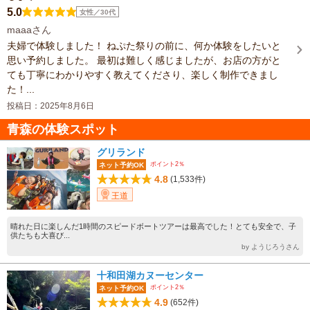
5.0
女性／30代
maaaさん
夫婦で体験しました！ ねぷた祭りの前に、何か体験をしたいと
思い予約しました。 最初は難しく感じましたが、お店の方がと
ても丁寧にわかりやすく教えてくださり、楽しく制作できまし
た！...
投稿日：2025年8月6日
青森の体験スポット
グリランド
ポイント2％
ネット予約OK
4.8
(1,533件)
王道
晴れた日に楽しんだ1時間のスピードボートツアーは最高でした！とても安全で、子
供たちも大喜び...
by ようじろうさん
十和田湖カヌーセンター
ポイント2％
ネット予約OK
4.9
(652件)