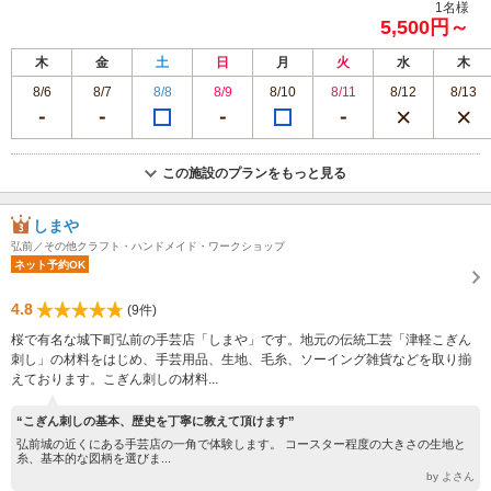
1名様
5,500円～
木
金
土
日
月
火
水
木
8/6
8/7
8/8
8/9
8/10
8/11
8/12
8/13
この施設のプランをもっと見る
しまや
弘前／その他クラフト・ハンドメイド・ワークショップ
ネット予約OK
4.8
(9件)
桜で有名な城下町弘前の手芸店「しまや」です。地元の伝統工芸「津軽こぎん
刺し」の材料をはじめ、手芸用品、生地、毛糸、ソーイング雑貨などを取り揃
えております。こぎん刺しの材料...
“こぎん刺しの基本、歴史を丁寧に教えて頂けます”
弘前城の近くにある手芸店の一角で体験します。 コースター程度の大きさの生地と
糸、基本的な図柄を選びま...
by よさん