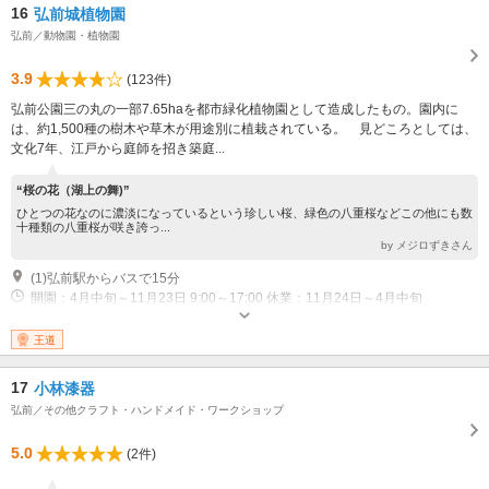
16
弘前城植物園
弘前／動物園・植物園
3.9
(123件)
弘前公園三の丸の一部7.65haを都市緑化植物園として造成したもの。園内に
は、約1,500種の樹木や草木が用途別に植栽されている。 見どころとしては、
文化7年、江戸から庭師を招き築庭...
“桜の花（湖上の舞)”
ひとつの花なのに濃淡になっているという珍しい桜、緑色の八重桜などこの他にも数
十種類の八重桜が咲き誇っ...
by メジロずきさん
(1)弘前駅からバスで15分
開園：4月中旬～11月23日 9:00～17:00 休業：11月24日～4月中旬
近隣駐車場あり（有料）100台
王道
17
小林漆器
弘前／その他クラフト・ハンドメイド・ワークショップ
5.0
(2件)