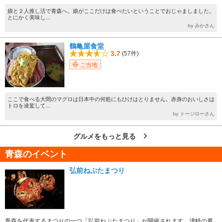
娘と２人推し活で青森へ。娘がここだけは食べたいということでおじゃましました。
とにかく美味し...
by みかさん
鶴亀屋食堂
3.7
(57件)
ご当地
ここで食べる大間のマグロは日本中の何処にもひけはとりません。赤身のおいしさは
トロを凌駕して...
by トージローさん
グルメをもっと見る
青森のイベント
弘前ねぷたまつり
青森を代表するまつりの一つ「弘前ねぷたまつり」が開催されます。津軽の夏