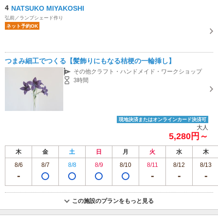
4
NATSUKO MIYAKOSHI
弘前／ランプシェード作り
ネット予約OK
つまみ細工でつくる【髪飾りにもなる桔梗の一輪挿し】
その他クラフト・ハンドメイド・ワークショップ
3時間
現地決済またはオンラインカード決済可
大人
5,280円～
木
金
土
日
月
火
水
木
8/6
8/7
8/8
8/9
8/10
8/11
8/12
8/13
この施設のプランをもっと見る