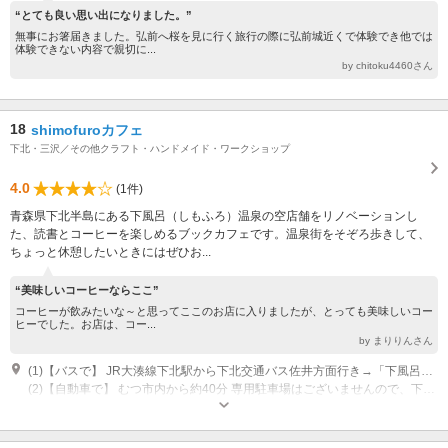
“とても良い思い出になりました。”
無事にお箸届きました。弘前へ桜を見に行く旅行の際に弘前城近くで体験でき他では
体験できない内容で親切に...
by chitoku4460さん
18
shimofuroカフェ
下北・三沢／その他クラフト・ハンドメイド・ワークショップ
4.0
(1件)
青森県下北半島にある下風呂（しもふろ）温泉の空店舗をリノベーションし
た、読書とコーヒーを楽しめるブックカフェです。温泉街をそぞろ歩きして、
ちょっと休憩したいときにはぜひお...
“美味しいコーヒーならここ”
コーヒーが飲みたいな～と思ってここのお店に入りましたが、とっても美味しいコー
ヒーでした。お店は、コー...
by まりりんさん
(1)【バスで】 JR大湊線下北駅から下北交通バス佐井方面行き→「下風呂」下車 津軽海峡フェリー大間ターミナルから下北交通バス大畑・むつ方面行き→「下風呂」下車
(2)【自動車で】 むつ市内から約40分 専用駐車場はございませんので、下風呂公民館にある公共駐車場をご利用ください。
営業時間：10:00～18:00 定休日：水曜