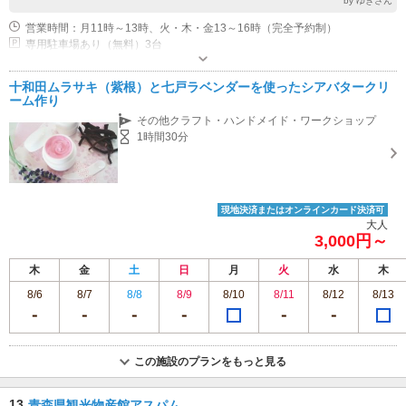
by ゆきさん
営業時間：月11時～13時、火・木・金13～16時（完全予約制）
専用駐車場あり（無料）3台
十和田ムラサキ（紫根）と七戸ラベンダーを使ったシアバタークリ
ーム作り
その他クラフト・ハンドメイド・ワークショップ
1時間30分
現地決済またはオンラインカード決済可
大人
3,000円～
木
金
土
日
月
火
水
木
8/6
8/7
8/8
8/9
8/10
8/11
8/12
8/13
この施設のプランをもっと見る
13
青森県観光物産館アスパム