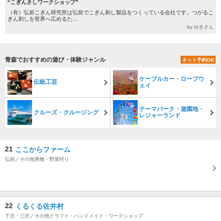
“こぎんさしワークショップ”
（有）弘前こぎん研究所は弘前でこぎん刺し製品をつくっている会社です。つがるこ
ぎん刺しを世界へ広めるた...
by ゆきさん
青森でおすすめの遊び・体験ジャンル
ネット予約OK
ケーブルカー・ロープウ
伝統工芸
ェイ
テーマパーク・遊園地・
クルーズ・クルージング
レジャーランド
21
ここからファーム
弘前／その他果物・野菜狩り
22
くるくる佐井村
下北・三沢／その他クラフト・ハンドメイド・ワークショップ