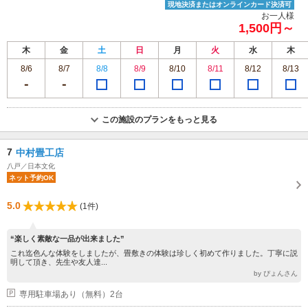
現地決済またはオンラインカード決済可
お一人様
1,500円～
木
金
土
日
月
火
水
木
8/6
8/7
8/8
8/9
8/10
8/11
8/12
8/13
この施設のプランをもっと見る
7
中村畳工店
八戸／日本文化
ネット予約OK
5.0
(1件)
“楽しく素敵な一品が出来ました”
これ迄色んな体験をしましたが、畳敷きの体験は珍しく初めて作りました。丁寧に説
明して頂き、先生や友人達...
by ぴょんさん
専用駐車場あり（無料）2台