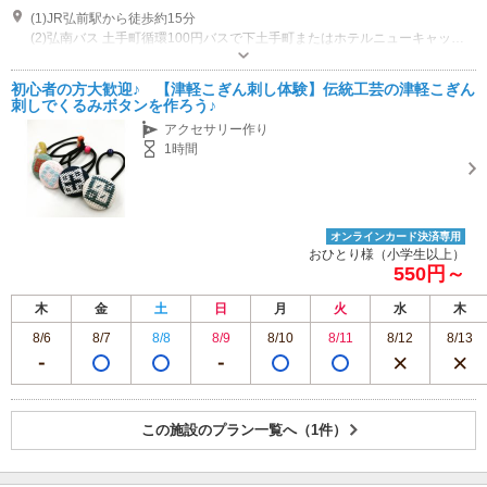
(1)JR弘前駅から徒歩約15分
(2)弘南バス 土手町循環100円バスで下土手町またはホテルニューキャッスル前で下車、徒歩2分
営業時間：9:00-18:30 休業日：毎週日曜日
専用駐車場あり（無料）3台
初心者の方大歓迎♪ 【津軽こぎん刺し体験】伝統工芸の津軽こぎん
刺しでくるみボタンを作ろう♪
アクセサリー作り
1時間
オンラインカード決済専用
おひとり様（小学生以上）
550円～
木
金
土
日
月
火
水
木
8/6
8/7
8/8
8/9
8/10
8/11
8/12
8/13
この施設のプラン一覧へ（1件）