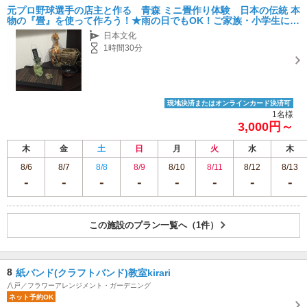
元プロ野球選手の店主と作る 青森 ミニ畳作り体験 日本の伝統 本
物の『畳』を使って作ろう！★雨の日でもOK！ご家族・小学生にも
おすすめ★Mini Tatami Making Experience
日本文化
1時間30分
現地決済またはオンラインカード決済可
1名様
3,000円～
木
金
土
日
月
火
水
木
8/6
8/7
8/8
8/9
8/10
8/11
8/12
8/13
この施設のプラン一覧へ（1件）
8
紙バンド(クラフトバンド)教室kirari
八戸／フラワーアレンジメント・ガーデニング
ネット予約OK