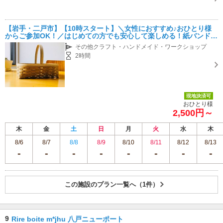
【岩手・二戸市】【10時スタート】＼女性におすすめ♪おひとり様
からご参加OK！／はじめての方でも安心して楽しめる！紙バンドク
ラフト手芸教室♪
その他クラフト・ハンドメイド・ワークショップ
2時間
現地決済可
おひとり様
2,500円～
木
金
土
日
月
火
水
木
8/6
8/7
8/8
8/9
8/10
8/11
8/12
8/13
この施設のプラン一覧へ（1件）
9
Rire boite m*jhu 八戸ニューポート