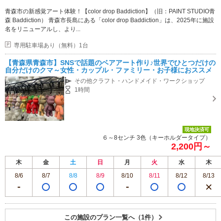
青森市の新感覚アート体験！【color drop Baddiction】（旧：PAINT STUDIO青
森 Baddiction） 青森市長島にある「color drop Baddiction」は、2025年に施設
名をリニューアルし、より...
専用駐車場あり（無料）1台
【青森県青森市】SNSで話題のベアアート作り♪世界でひとつだけの
自分だけのクマ～女性・カップル・ファミリー・お子様におススメ
その他クラフト・ハンドメイド・ワークショップ
1時間
現地決済可
６～8センチ 3色（キーホルダータイプ）
2,200円～
木
金
土
日
月
火
水
木
8/6
8/7
8/8
8/9
8/10
8/11
8/12
8/13
この施設のプラン一覧へ（1件）