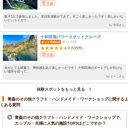
王道
親子3人で参加しました。非日常体験ができて、すごく楽しかったです！四しかいな
いというイヌワ...
by 寺田さん
十和田湖パワースポットクルーズ
ポイント2％
ネット予約OK
4.9
(535件)
王道
水がとても綺麗で、爽快感もあり楽しかったです！ 十和田湖のボートでしか行けな
い場所を回って...
by よーこさん
体験スポットをもっと見る
青森のその他クラフト・ハンドメイド・ワークショップに関するよ
くある質問
青森のその他クラフト・ハンドメイド・ワークショップで、
カップル・夫婦に人気の施設TOP3はどこですか？