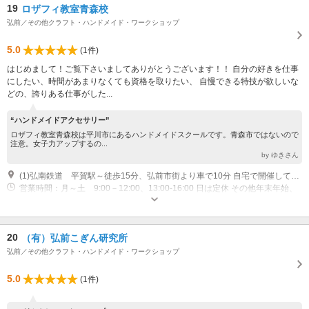
19
ロザフィ教室青森校
弘前／その他クラフト・ハンドメイド・ワークショップ
5.0
(1件)
はじめまして！ご覧下さいましてありがとうございます！！ 自分の好きを仕事
にしたい、時間があまりなくても資格を取りたい、 自慢できる特技が欲しいな
どの、誇りある仕事がした...
“ハンドメイドアクセサリー”
ロザフィ教室青森校は平川市にあるハンドメイドスクールです。青森市ではないので
注意。女子力アップするの...
by ゆきさん
(1)弘南鉄道 平賀駅～徒歩15分、弘前市街より車で10分 自宅で開催しており、家族と同居しているため、 お申込みがあった際にのみ詳しくお知らせいたします。
営業時間：月～土 9:00－12:00、13:00‐16:00 日は定休 その他年末年始、
お盆時期、イベントなどが入った場合は営業いたしません。
20
（有）弘前こぎん研究所
弘前／その他クラフト・ハンドメイド・ワークショップ
5.0
(1件)