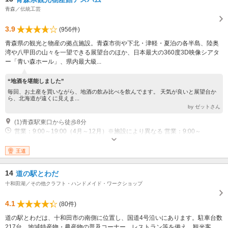
青森／伝統工芸
3.9
(956件)
青森県の観光と物産の拠点施設。青森市街や下北・津軽・夏泊の各半島、陸奥
湾や八甲田の山々を一望できる展望台のほか、日本最大の360度3D映像シアタ
ー「青い森ホール」、県内最大級...
“地酒を堪能しました”
毎回、お土産を買いながら、地酒の飲み比べを飲んでます。 天気が良いと展望台か
ら、北海道が遠くに見えま...
by ゼットさん
(1)青森駅東口から徒歩8分
営業：9:00～19:00（4月～12月）※施設により異なる 営業：9:00～
18:00（11月～3月）※施設により異なる 休業：12/31、ほか臨時休館日あり
（年2日程度）
専用駐車場あり（有料）100台 24時間営業（アスパム休館日除く）
王道
14
道の駅とわだ
十和田湖／その他クラフト・ハンドメイド・ワークショップ
4.1
(80件)
道の駅とわだは、十和田市の南側に位置し、国道4号沿いにあります。駐車台数
217台、地域特産物・農産物の普及コーナー、レストラン等を備え、観光客、