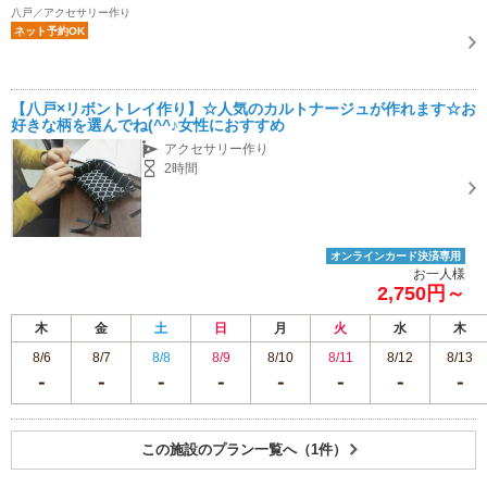
八戸／アクセサリー作り
ネット予約OK
【八戸×リボントレイ作り】☆人気のカルトナージュが作れます☆お
好きな柄を選んでね(^^♪女性におすすめ
アクセサリー作り
2時間
オンラインカード決済専用
お一人様
2,750円～
木
金
土
日
月
火
水
木
8/6
8/7
8/8
8/9
8/10
8/11
8/12
8/13
この施設のプラン一覧へ（1件）