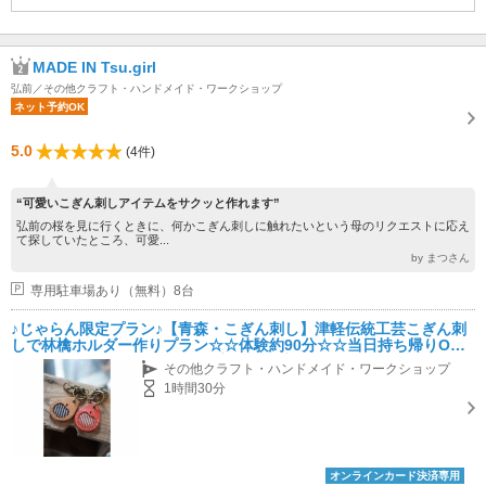
MADE IN Tsu.girl
弘前／その他クラフト・ハンドメイド・ワークショップ
ネット予約OK
5.0
(4件)
“可愛いこぎん刺しアイテムをサクッと作れます”
弘前の桜を見に行くときに、何かこぎん刺しに触れたいという母のリクエストに応え
て探していたところ、可愛...
by まつさん
専用駐車場あり（無料）8台
♪じゃらん限定プラン♪【青森・こぎん刺し】津軽伝統工芸こぎん刺
しで林檎ホルダー作りプラン☆☆体験約90分☆☆当日持ち帰りOK
☆☆ファミリー・女性・カップルも大歓迎！！
その他クラフト・ハンドメイド・ワークショップ
1時間30分
オンラインカード決済専用