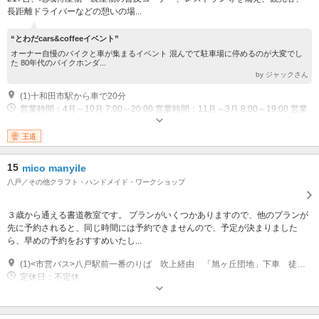
長距離ドライバーなどの憩いの場...
“とわだcars&coffeeイベント”
オーナー自慢のバイクと車が集まるイベント 混んでて駐車場に停めるのが大変でし
た 80年代のバイクホンダ...
by ジャックさん
(1)十和田市駅から車で20分
営業時間：4月～10月 7:00～20:00 営業時間：11月～3月 8:00～19:00 営業
時間：4月～10月 11:00～19:30 レストラン「つつじ」 ラストオーダー
19:00 営業時間：11月～3月 11:00～18:30 レストラン「つつじ」 ラストオ
王道
ーダー18:00 営業時間：10:00～17:00 軽食コーナー「駒亭」
15
mico manyile
八戸／その他クラフト・ハンドメイド・ワークショップ
３歳から通える書道教室です。 プランがいくつかありますので、他のプランが
先に予約されると、同じ時間には予約できませんので、予定が決まりました
ら、早めの予約をおすすめいたし...
(1)<市営バス>八戸駅前一番のりば 吹上経由 「旭ヶ丘団地」下車 徒歩5分
定休日：不定休