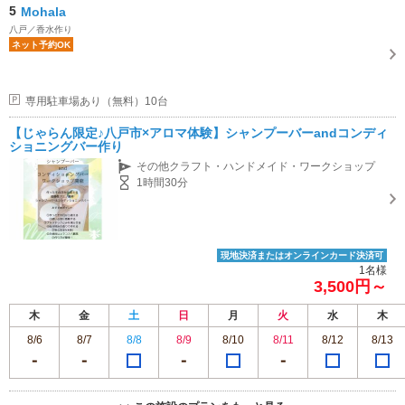
5
Mohala
八戸／香水作り
ネット予約OK
専用駐車場あり（無料）10台
【じゃらん限定♪八戸市×アロマ体験】シャンプーバーandコンディ
ショニングバー作り
その他クラフト・ハンドメイド・ワークショップ
1時間30分
現地決済またはオンラインカード決済可
1名様
3,500円～
木
金
土
日
月
火
水
木
8/6
8/7
8/8
8/9
8/10
8/11
8/12
8/13