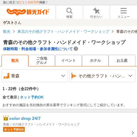
旅に役立つ
口コミ100万件
掲載！
検索
行きたい
メニュー
ゲスト
さん
観光
東北のその他クラフト・ハンドメイド・ワークショップ
青森のその
青森のその他クラフト・ハンドメイド・ワークショップ
体験時期・料金相場・参加者属性について
ご当地
観光
イベント
ホテル
お土産
グルメ
青森
その他クラフト・ハンドメイド・ワークショップ
1 - 22件
（全22件中）
全て表示
ネット予約OK
おすすめの施設を当社独自の算出基準でランキング形式にしてご紹介しています。
color drop 24/7
青森／その他クラフト・ハンドメイド・ワークショップ
ネット予約OK