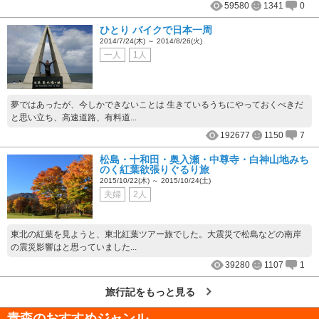
59580
1341
0
ひとり バイクで日本一周
2014/7/24(木) ～ 2014/8/26(火)
一人
1人
夢ではあったが、今しかできないことは 生きているうちにやっておくべきだ
と思い立ち、高速道路、有料道...
192677
1150
7
松島・十和田・奥入瀬・中尊寺・白神山地みち
のく紅葉欲張りぐるり旅
2015/10/22(木) ～ 2015/10/24(土)
夫婦
2人
東北の紅葉を見ようと、東北紅葉ツアー旅でした。大震災で松島などの南岸
の震災影響はと思っていました...
39280
1107
1
旅行記をもっと見る
青森
のおすすめジャンル