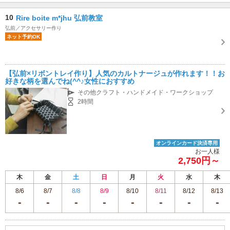
10
Rire boite m*jhu 弘前教室
弘前／アクセサリー作り
ネット予約OK
【弘前×リボントレイ作り】人気のカルトナージュが作れます！！お
好きな柄を選んでね(^^♪女性におすすめ
その他クラフト・ハンドメイド・ワークショップ
2時間
オンラインカード決済専用
お一人様
2,750円～
木
金
土
日
月
火
水
木
8/6
8/7
8/8
8/9
8/10
8/11
8/12
8/13