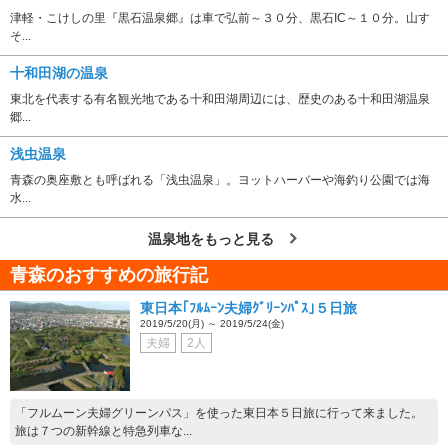
津軽・こけしの里『黒石温泉郷』は車で弘前～３０分、黒石IC～１０分。山す
そ...
十和田湖の温泉
東北を代表する有名観光地である十和田湖周辺には、歴史のある十和田湖温泉
郷...
浅虫温泉
青森の奥座敷とも呼ばれる「浅虫温泉」。ヨットハーバーや海釣り公園では海
水...
温泉地をもっと見る
青森のおすすめの旅行記
東日本｢ﾌﾙﾑｰﾝ夫婦ｸﾞﾘｰﾝﾊﾟｽ｣５日旅
2019/5/20(月) ～ 2019/5/24(金)
夫婦
2人
「フルムーン夫婦グリーンパス」を使った東日本５日旅に行って来ました。
旅は７つの新幹線と特急列車な...