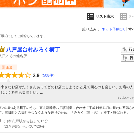
リスト表示
タ
絞り込み：
ネット予約OK
す
グ形式にしてご紹介しています。
八戸屋台村みろく横丁
八戸／その他名所
王道
3.9
（
508件
）
小さなお店がたくさんあってどのお店にしようかと見て回るのも楽しい。お店の人
じよく料理も美味しい。...
by あいち
市内に8つある横丁のうち、東北新幹線八戸駅開業に合わせて平成14年11月に新たに整備さ
丁。三日町と六日町をつなぐような造りのため、「みろく（三・六）」横丁と呼ばれる。 ...
(1)本八戸駅から徒歩で15分
(2)八戸駅からバスで20分