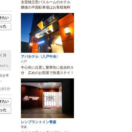
全室独立型バスルームのホテル
隣接の平面駐車場はお客様無料
く分
アパホテル〈八戸中央〉
八戸
ittyさん
中心街に位置し繁華街に徒歩約５
分 広めのお部屋で快適ステイ！
化を学
.
徒歩1分
レンブラントイン青森
青森