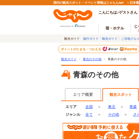
国内の観光スポット・イベント情報はじゃらんnet ～日本
こんにちは♪ゲストさん
じ
宿・ホテル
観光ガイド
旅行ガイド
観光ガイド
ご当地グル
ポイントがたまる・つかえる
観光ガイド
＞
東北のその他
＞
青森のその他
青森のその他
エリア概要
観光スポット
エリア
全国
＞
東北
＞
青森
ジャンル
全て
＞
その他
＞
さ