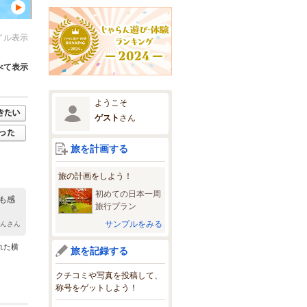
イル表示
べて表示
ようこそ
ゲスト
さん
旅を計画する
旅の計画をしよう！
初めての日本一周
も感
旅行プラン
サンプルをみる
ゃんさん
れた横
旅を記録する
クチコミや写真を投稿して、
称号をゲットしよう！