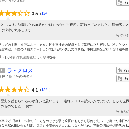
青森／その他名所
3.5
（
12件
）
久しぶりに訪問したら施設の中はすっかり市役所に変わっていました。 観光客に
は残念な気もします...
by なべ
アウガの５階～６階にあり、男女共同参画社会の拠点として気軽に立ち寄れる、憩いとゆと
る空間だ。５階の情報ステーションでは行政や男女共同参画、市民活動など様々な情報を提..
(1)JR奥羽本線青森駅より徒歩2分
ラ・メロス
8
津軽半島／その他名所
4.1
（
13件
）
歴史を感じられるのが良いと思います。 走れメロスを読んでいたので、まるで世
のものでした。 おす...
by もえ
太宰治が「津軽」の中で「こんなのどかな駅は全国にもあまり類例が無い」と書いた津軽鉄
野公園駅の旧駅舎を利用。店名も小説走れメロスにちなんだもの。芦野公園は子供時代の太..