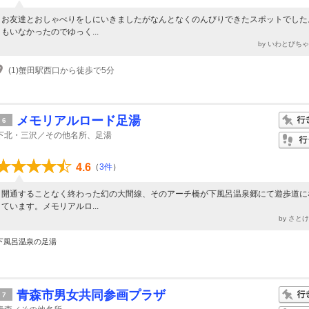
お友達とおしゃべりをしにいきましたがなんとなくのんびりできたスポットでした
もいなかったのでゆっく...
by いわとびち
(1)蟹田駅西口から徒歩で5分
メモリアルロード足湯
6
下北・三沢／その他名所、足湯
4.6
（
3件
）
開通することなく終わった幻の大間線、そのアーチ橋が下風呂温泉郷にて遊歩道に
ています。メモリアルロ...
by さと
下風呂温泉の足湯
青森市男女共同参画プラザ
7