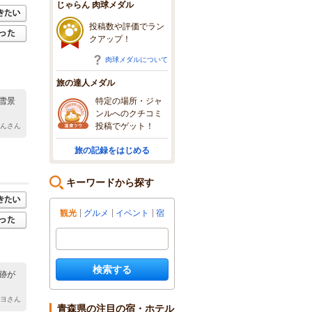
じゃらん 肉球メダル
投稿数や評価でラン
クアップ！
肉球メダルについて
旅の達人メダル
特定の場所・ジャ
雪景
ンルへのクチコミ
投稿でゲット！
ゃんさん
旅の記録をはじめる
キーワードから探す
観光
グルメ
イベント
宿
検索する
跡が
キヨさん
青森県の注目の宿・ホテル