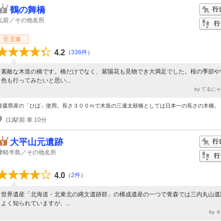
鶴の舞橋
弘前／その他名所
王道
4.2
（
336件
）
素敵な木造の橋です。橋だけでなく、紫陽花も見物でき大満足でした。桜の季節や
色も行ってみたいと思い...
by てるに
青森県産の「ひば」使用。長さ３００ｍで木造の三連太鼓橋としては日本一の長さの木橋。
(1)駅前 車 10分
大平山元遺跡
津軽半島／その他名所
4.0
（
2件
）
世界遺産「北海道・北東北の縄文遺跡群」の構成遺産の一つで青森では三内丸山遺
よく知られていますが、...
by 