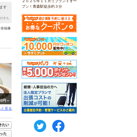
２０２５年１１月リブランドオー
プン！青森駅徒歩約３分
ます
たけさん
。徐福像
500円～
っと見る
twitter
FaceBook