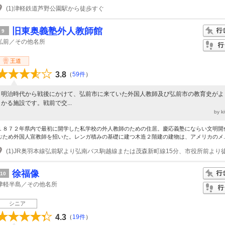
(1)津軽鉄道芦野公園駅から徒歩すぐ
旧東奥義塾外人教師館
9
弘前／その他名所
王道
3.8
（
59件
）
明治時代から戦後にかけて、弘前市に来ていた外国人教師及び弘前市の教育史がよ
かる施設です。戦前で交...
by k
１８７２年県内で最初に開学した私学校の外人教師のための住居。慶応義塾にならい文明開
ぶため外国人宣教師を招いた。レンガ積みの基礎に建つ木造２階建の建物は、アメリカのメ..
(1)JR奥羽本線弘前駅より弘南バス駒越線または茂森新町線15分、市役所前より
徐福像
10
津軽半島／その他名所
シニア
4.3
（
19件
）