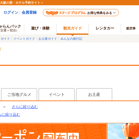
最大級の宿・ホテル予約サイト～
ログイン
会員登録
お得な特典をみる
ゃらんパック
遊び・体験
観光ガイド
レンタカー
航空券
（交通＋宿泊）
メガイド
イベントガイド
お土産ガイド
みんなの旅行記
ご当地グルメ
イベント
お土産
＞
さらに絞り込む
らに絞り込む