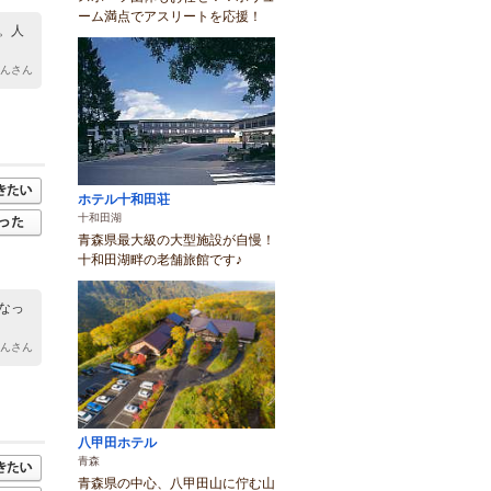
ーム満点でアスリートを応援！
。人
ゃんさん
ホテル十和田荘
十和田湖
青森県最大級の大型施設が自慢！
十和田湖畔の老舗旅館です♪
なっ
けんさん
八甲田ホテル
青森
青森県の中心、八甲田山に佇む山