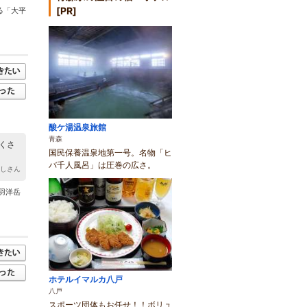
[PR]
る「大平
酸ケ湯温泉旅館
青森
くさ
国民保養温泉地第一号。名物「ヒ
バ千人風呂」は圧巻の広さ。
へしさん
羽洋岳
ホテルイマルカ八戸
八戸
スポーツ団体もお任せ！！ボリュ