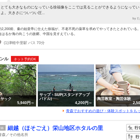
とても大きなものになっている徐福像をここでは見ることができるようになってい
よ。大きさについつい圧...
by 
約2,200前、秦の始皇帝に仕えた徐福が、不老不死の薬草を求めてやってきたとされている
ははるか海の向こうの故郷、中国を見すえている。
(1)津軽中里駅 バス 70分
ンル
ネット予約OK
サップ・SUP(スタンドアップ
カヤック
パドル)
陶芸教室・陶芸体験
5,940円～
4,200円～
2,
青森でおすすめの遊び・体験スポットをも
細越（ほそごえ）栄山地区ホタルの里
11
青森／その他名所