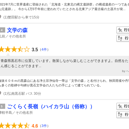
2021年7月に世界遺産に登録された「北海道・北東北の縄文遺跡群」の構成遺産の一つであ
山元遺跡」。 今から1万5千年前に使われていたとされる北東アジア最古級の土器片が発...
(1)蟹田駅から車で15分
文学の森
4
弘前／その他名所
3.5
（
4件
）
青森県黒石市に位置しています。散策しながら楽しむことができますよ。自然をた
ん感じることができます...
by 
海抜６０６ｍの黒森山にある浄土宗浄仙寺一帯は「文学の森」と名付けられ、秋田雨雀や丹
ら多くの歌碑や句碑が黒石文学会の人たちの手によって建てられている。
(1)弘南黒石駅 バス 30分
ごくらく長嶺（ハイカラ山（俗称））
5
津軽半島／その他名所
4.6
（
3件
）