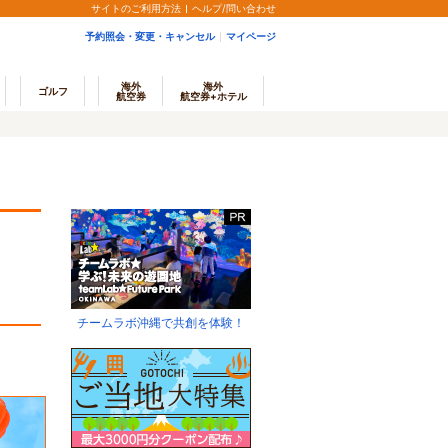
サイトのご利用方法
ヘルプ/問い合わせ
予約照会・変更・キャンセル
マイページ
海外
海外
ゴルフ
航空券
航空券+ホテル
チームラボ沖縄で共創を体験！