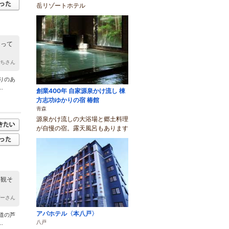
岳リゾートホテル
とって
きちさん
りのあ
.
創業400年 自家源泉かけ流し 棟
方志功ゆかりの宿 椿館
青森
源泉かけ流しの大浴場と郷土料理
が自慢の宿。露天風呂もあります
界観そ
ぴーさん
アパホテル〈本八戸〉
道の芦
八戸
.