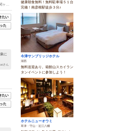
健康朝食無料！無料駐車場５１台
(1)近江長岡駅 バス 10分 ジョイいぶき 徒歩 30分 北陸道 米原IC 車 20分 名神 関ヶ原IC 車 15分
完備！南彦根駅徒歩３分♪
温泉に
今津サンブリッジホテル
湖西
ukaiさん
無料送迎あり。箱館山スカイラン
タンイベントに参加しよう！
ホテルニューオウミ
草津・守山・近江八幡