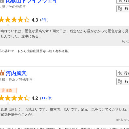
比叡山ドライブウェイ
大津／その他名所
4.3
（
3件
）
晴れていれば、景色が最高です！雨の日は、残念ながら霧がかかって景色が全く見
せんでした。途中にある...
by 
田の谷峠ゲートから比叡山延暦寺へ続く有料道路。
河内風穴
彦根・長浜／特殊地形
王道
4.2
（
112件
）
真夏は涼しく、心地よいです。 風穴内、広いです。足元 気をつけてくださいね。
家気分味合うことが...
by もっ