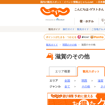
国内の観光スポット・イベント情報はじゃらんnet ～日本
こんにちは♪ゲストさん
じ
宿・ホテル
観光ガイド
旅行ガイド
観光ガイド
ご当地グル
ポイントがたまる・つかえる
観光ガイド
＞
関西のその他
＞
滋賀のその他
滋賀のその他
エリア概要
観光スポット
エリア
全国
＞
関西
＞
滋賀
ジャンル
全て
＞
その他
＞
さ