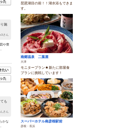
琵琶湖目の前！！湖水浴もできま
す。
あり施
uyo3さん
図や豊
.
南郷温泉 二葉屋
大津
モニタープラン★新たに部屋食
プランに挑戦しています！
とても
るんさん
スーパーホテル南彦根駅前
らかな
.
彦根・長浜