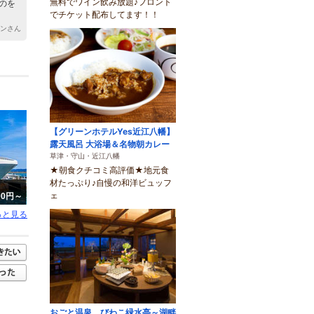
無料でワイン飲み放題♪フロント
のを
でチケット配布してます！！
チンさん
【グリーンホテルYes近江八幡】
露天風呂 大浴場＆名物朝カレー
草津・守山・近江八幡
★朝食クチコミ高評価★地元食
材たっぷり♪自慢の和洋ビュッフ
ェ
700円～
っと見る
おごと温泉 びわこ緑水亭～湖畔