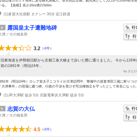
霊仙山塊カルスト地帯にある鍾乳洞風穴。県天然記念物。観光洞として入口から200m程を
いる。 【規模】高さ20m/奥行500m
(1)多賀大社前駅 タクシー 30分 近江鉄道
露国皇太子遭難地碑
4
大津／その他名所
3.2
（
4件
）
旧東海道を伊勢朝日駅から京都三条大橋まで歩いた際に通りました。 今から126年
前の1891年（明治24年...
by さと
1891年（明治24年）ロシア皇太子ニコライが大津訪問中、警備中の巡査津田三蔵に斬りつ
「大津事件」の現場に建つ碑。行政の干渉を受けず司法権独立を守ったとして有名になった..
(1)JR大津駅 徒歩 5分 京阪電車浜大津駅 徒歩 5分
志賀の大仏
5
大津／その他名所
4.5
（
4件
）