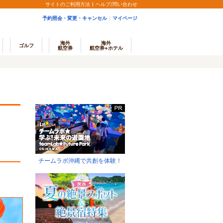
サイトのご利用方法
ヘルプ/問い合わせ
予約照会・変更・キャンセル
マイページ
海外
海外
ゴルフ
航空券
航空券+ホテル
チームラボ沖縄で共創を体験！