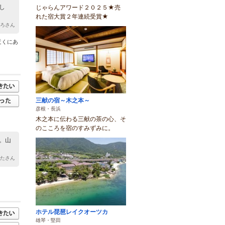
し
じゃらんアワード２０２５★売
れた宿大賞２年連続受賞★
ひろさん
近くにあ
三献の宿～木之本～
彦根・長浜
木之本に伝わる三献の茶の心、そ
のこころを宿のすみずみに。
。山
んたさん
ホテル琵琶レイクオーツカ
雄琴・堅田