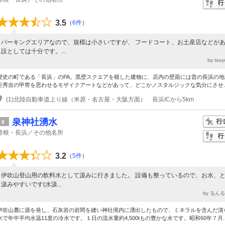
3.5
（
6件
）
パーキングエリアなので、規模は小さいですが、 フードコート、お土産店などが
設としては十分です。...
by ts
歴史の町である「長浜」のPA。黒壁スクエアを模した建物に、店内の壁面には昔の長浜の地
臣秀吉の甲冑を思わせるモザイクアートなどがあって、どこかノスタルジックな気分にさせ..
(1)北陸自動車道上り線（米原・名古屋・大阪方面） 長浜ICから5km
泉神社湧水
8
彦根・長浜／その他名所
3.2
（
5件
）
伊吹山登山用の飲料水として汲みに行きました。 設備も整っているので、お水、
汲みやすいです(水汲...
by るん
伊吹山麓に源を発し、石灰岩の岩間を縫い神社境内に湧出したもので、ミネラルを含んだ清
水で年中平均水温11度の冷水です。１日の流水量約4,500tもの豊かな水です。昭和60年７月..