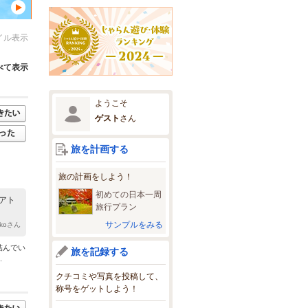
イル表示
べて表示
ようこそ
ゲスト
さん
旅を計画する
旅の計画をしよう！
初めての日本一周
アト
旅行プラン
サンプルをみる
akoさん
結んでい
旅を記録する
.
クチコミや写真を投稿して、
称号をゲットしよう！