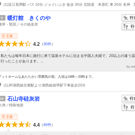
暖灯館 きくのや
9
雄琴・堅田／その他名所
王道
4.2
（
30件
）
私たちは毎年日本に旅行に来て温泉ホテルに泊まる中国人夫婦で、20以上の違う
行ったことがあります。...
by x
アットホームなあたたかい雰囲気の宿。入浴は16時～20時まで。
(1)JR湖西線京都駅より湖西線雄琴駅下車徒歩20分
石山寺硅灰岩
10
大津／特殊地形
王道
4.4
（
40件
）