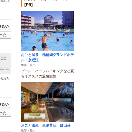
開放して
[PR]
おごと温泉 琵琶湖グランドホテ
ほど
ル・京近江
雄琴・堅田
けんさん
プール・ハーフバイキングなど夏
もオススメの温泉旅館！
けられた
.
おごと温泉 里湯昔話 雄山荘
雄琴・堅田