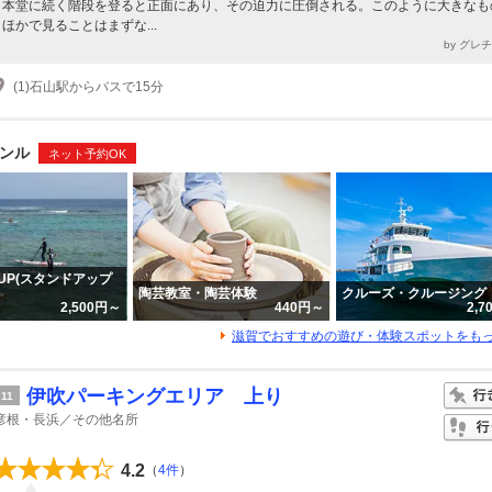
本堂に続く階段を登ると正面にあり、その迫力に圧倒される。このように大きなも
ほかで見ることはまずな...
by グレ
(1)石山駅からバスで15分
ンル
ネット予約OK
UP(スタンドアップ
陶芸教室・陶芸体験
クルーズ・クルージング
2,500円～
440円～
2,
滋賀でおすすめの遊び・体験スポットをも
伊吹パーキングエリア 上り
11
彦根・長浜／その他名所
4.2
（
4件
）