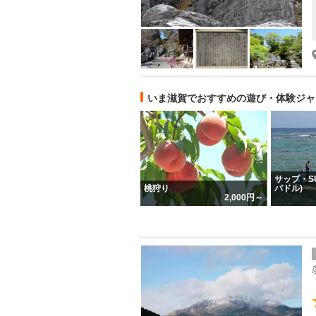
いま滋賀でおすすめの遊び・体験ジャ
サップ・S
桃狩り
パドル)
2,000円～