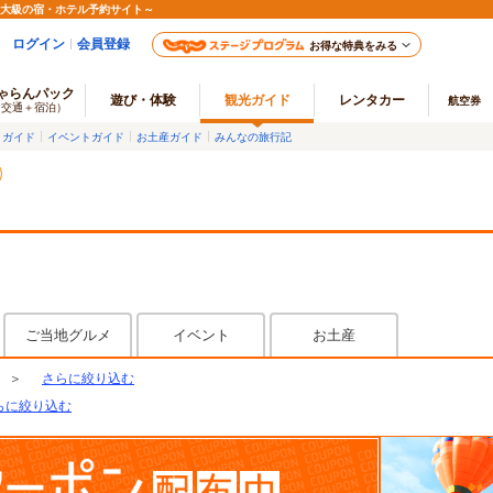
最大級の宿・ホテル予約サイト～
ログイン
会員登録
お得な特典をみる
ゃらんパック
遊び・体験
観光ガイド
レンタカー
航空券
（交通＋宿泊）
メガイド
イベントガイド
お土産ガイド
みんなの旅行記
ご当地グルメ
イベント
お土産
＞
さらに絞り込む
らに絞り込む