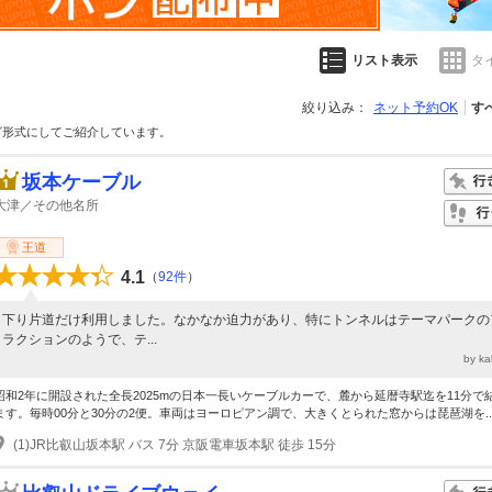
リスト表示
タ
絞り込み：
ネット予約OK
す
グ形式にしてご紹介しています。
坂本ケーブル
大津／その他名所
王道
4.1
（
92件
）
下り片道だけ利用しました。なかなか迫力があり、特にトンネルはテーマパークの
ラクションのようで、テ...
by k
昭和2年に開設された全長2025mの日本一長いケーブルカーで、麓から延暦寺駅迄を11分で
ます。毎時00分と30分の2便。車両はヨーロピアン調で、大きくとられた窓からは琵琶湖を..
(1)JR比叡山坂本駅 バス 7分 京阪電車坂本駅 徒歩 15分