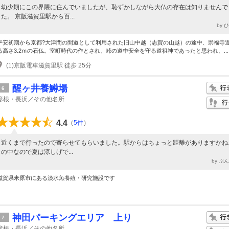
幼少期にこの界隈に住んでいましたが、恥ずかしながら大仏の存在は知りませんで
た。 京阪滋賀里駅から百...
by 
平安初期から京都?大津間の間道として利用された旧山中越（志賀の山越）の途中、崇福寺
る高さ3.2ｍの石仏。室町時代の作とされ、峠の道中安全を守る道祖神であったと思われ、...
(1)京阪電車滋賀里駅 徒歩 25分
醒ヶ井養鱒場
6
彦根・長浜／その他名所
4.4
（
5件
）
近くまで行ったので寄らせてもらいました。駅からはちょっと距離がありますかね
の中なので夏は涼しげで...
by ぶ
滋賀県米原市にある淡水魚養殖・研究施設です
神田パーキングエリア 上り
7
彦根・長浜／その他名所