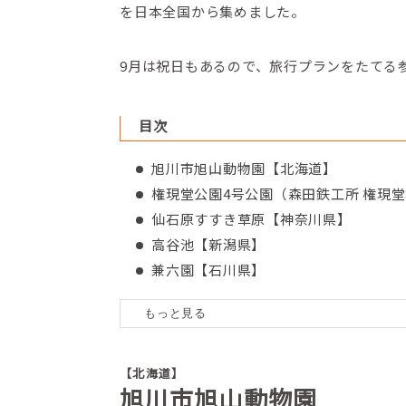
を日本全国から集めました。
9月は祝日もあるので、旅行プランをたてる
目次
旭川市旭山動物園【北海道】
権現堂公園4号公園（森田鉄工所 権現堂桜堤
仙石原すすき草原【神奈川県】
高谷池【新潟県】
兼六園【石川県】
山中湖花の都公園【山梨県】
竹田城跡【兵庫県】
海の中道海浜公園【福岡県】
【北海道】
旭川市旭山動物園