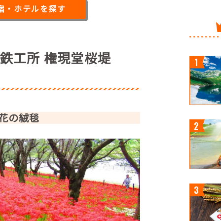
宿・ホテルを探す
鉄工所 権現堂桜堤
花の絨毯