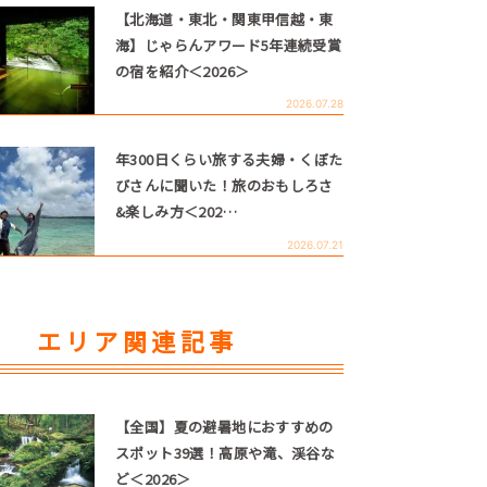
【北海道・東北・関東甲信越・東
海】じゃらんアワード5年連続受賞
の宿を紹介＜2026＞
2026.07.28
年300日くらい旅する夫婦・くぼた
びさんに聞いた！旅のおもしろさ
&楽しみ方＜202…
2026.07.21
エリア関連記事
【全国】夏の避暑地におすすめの
スポット39選！高原や滝、渓谷な
ど＜2026＞