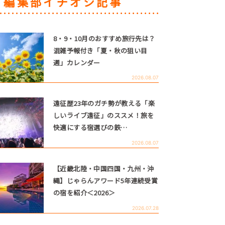
編集部イチオシ記事
8・9・10月のおすすめ旅行先は？
混雑予報付き「夏・秋の狙い目
週」カレンダー
2026.08.07
遠征歴23年のガチ勢が教える「楽
しいライブ遠征」のススメ！旅を
快適にする宿選びの鉄…
2026.08.07
【近畿北陸・中国四国・九州・沖
縄】じゃらんアワード5年連続受賞
の宿を紹介＜2026＞
2026.07.28