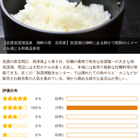
【佐渡加茂湖温泉 湖畔の宿 吉田家】加茂湖の湖畔にある静かで昭和のイメー
ジを感じる和風温泉宿
佐渡の表玄関口、両津港より車５分。牡蠣の養殖で有名な佐渡随一の大きな湖、
加茂湖。周辺には大型ホテルが多く点在し、冬場には各宿で新鮮な牡蠣料理が堪
能できる。近くの「加茂湖観光センター」では捕れたての魚やエビ・カニなどが
販売され観光客の人気を集めている。湖から眺める雄大な金北山が美しい。
評価分布
0％
(0件)
100％
(1件)
0％
(0件)
0％
(0件)
0％
(0件)