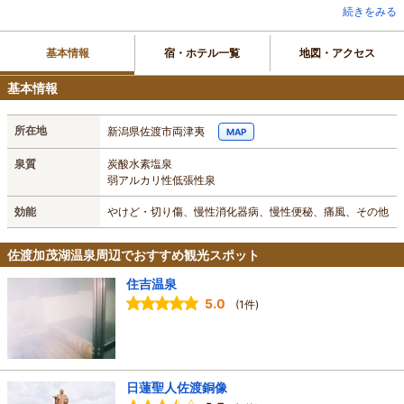
続きをみる
基本情報
宿・ホテル一覧
地図・アクセス
基本情報
所在地
新潟県佐渡市両津夷
MAP
泉質
炭酸水素塩泉
弱アルカリ性低張性泉
効能
やけど・切り傷、慢性消化器病、慢性便秘、痛風、その他
佐渡加茂湖温泉周辺でおすすめ観光スポット
住吉温泉
5.0
(1件)
日蓮聖人佐渡銅像