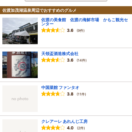
佐渡加茂湖温泉周辺でおすすめのグルメ
佐渡の美食館 佐渡の海鮮市場 かもこ観光セ
ンター
3.6
(9件)
天領盃酒造株式会社
3.6
(14件)
中国菜館 ファンタオ
3.8
(11件)
クレアーレ あれんじ工房
4.0
(2件)