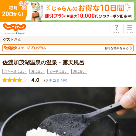
じゃらん
ゲスト
さん
お得な特典をみる
佐渡加茂湖温泉の温泉・露天風呂
スキー場に近い
海に近い
ビーチに近い
湖に近い
4.0
(
クチコミ
1
件
)