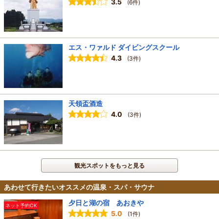
3.5
(6件)
エス・ワァルド ダイビングスクール
4.3
(3件)
天領盃酒造
4.0
(3件)
観光スポットをもっと見る
あわせて行きたいオススメの温泉・スパ・サウナ
夕日と湖の宿 あおきや
ネット予約OK
5.0
(1件)