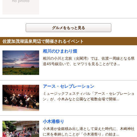
グルメをもっと見る
佐渡加茂湖温泉周辺で開催されるイベント
相川のひまわり畑
相川の小川と北狄（尖閣湾）では、佐渡一周線となる県
道45号線沿いで、ヒマワリを見ることができ...
アース・セレブレーション
ミュージックフェスティバル「アース・セレブレーショ
ン」が、小木みなと公園など複数会場で開催...
小木港祭り
小木港が金銀積み出し港として栄えた時代に、木崎神社
に米を奉納したことが「小木港祭り」の始ま...