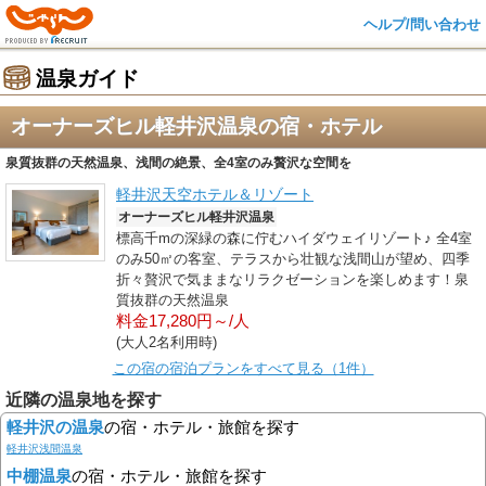
ヘルプ/問い合わせ
温泉ガイド
オーナーズヒル軽井沢温泉の宿・ホテル
泉質抜群の天然温泉、浅間の絶景、全4室のみ贅沢な空間を
軽井沢天空ホテル＆リゾート
オーナーズヒル軽井沢温泉
標高千mの深緑の森に佇むハイダウェイリゾート♪ 全4室
のみ50㎡の客室、テラスから壮観な浅間山が望め、四季
折々贅沢で気ままなリラクゼーションを楽しめます！泉
質抜群の天然温泉
料金17,280円～/人
(大人2名利用時)
この宿の宿泊プランをすべて見る（1件）
近隣の温泉地を探す
軽井沢の温泉
の宿・ホテル・旅館を探す
軽井沢浅間温泉
中棚温泉
の宿・ホテル・旅館を探す