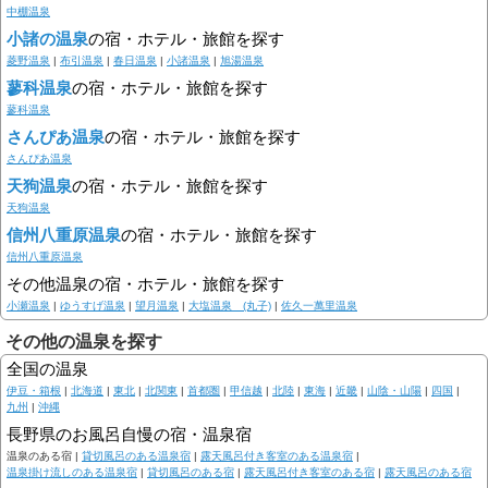
中棚温泉
小諸の温泉
の宿・ホテル・旅館を探す
菱野温泉
|
布引温泉
|
春日温泉
|
小諸温泉
|
旭湯温泉
蓼科温泉
の宿・ホテル・旅館を探す
蓼科温泉
さんぴあ温泉
の宿・ホテル・旅館を探す
さんぴあ温泉
天狗温泉
の宿・ホテル・旅館を探す
天狗温泉
信州八重原温泉
の宿・ホテル・旅館を探す
信州八重原温泉
その他温泉の宿・ホテル・旅館を探す
小瀬温泉
|
ゆうすげ温泉
|
望月温泉
|
大塩温泉 (丸子)
|
佐久一萬里温泉
その他の温泉を探す
全国の温泉
伊豆・箱根
|
北海道
|
東北
|
北関東
|
首都圏
|
甲信越
|
北陸
|
東海
|
近畿
|
山陰・山陽
|
四国
|
九州
|
沖縄
長野県のお風呂自慢の宿・温泉宿
温泉のある宿 |
貸切風呂のある温泉宿
|
露天風呂付き客室のある温泉宿
|
温泉掛け流しのある温泉宿
|
貸切風呂のある宿
|
露天風呂付き客室のある宿
|
露天風呂のある宿