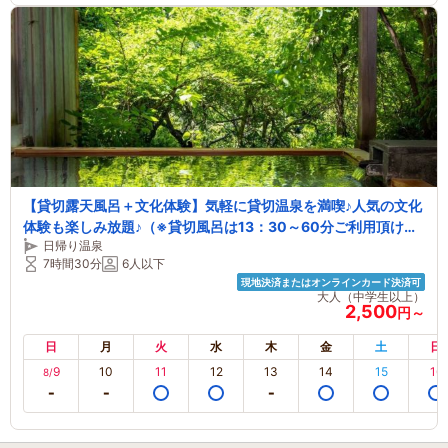
【貸切露天風呂＋文化体験】気軽に貸切温泉を満喫♪人気の文化
体験も楽しみ放題♪（※貸切風呂は13：30～60分ご利用頂けま
日帰り温泉
す）
7時間30分
6人以下
現地決済またはオンラインカード決済可
大人（中学生以上）
2,500
円～
日
月
火
水
木
金
土
日
9
10
11
12
13
14
15
16
8/