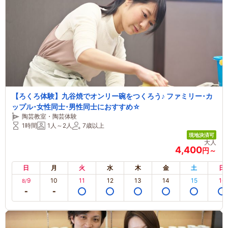
【ろくろ体験】九谷焼でオンリー碗をつくろう♪ ファミリー･カ
ップル･女性同士･男性同士におすすめ☆
陶芸教室・陶芸体験
1時間
1人～2人
7歳以上
現地決済可
大人
4,400
円～
日
月
火
水
木
金
土
日
9
10
11
12
13
14
15
16
8/