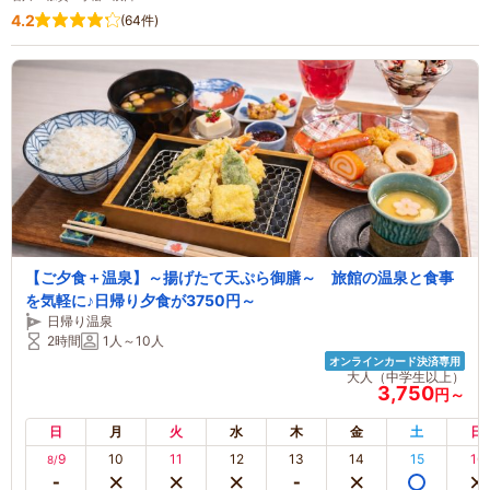
4.2
(64件)
【ご夕食＋温泉】～揚げたて天ぷら御膳～ 旅館の温泉と食事
を気軽に♪日帰り夕食が3750円～
日帰り温泉
2時間
1人～10人
オンラインカード決済専用
大人（中学生以上）
3,750
円～
日
月
火
水
木
金
土
日
9
10
11
12
13
14
15
16
8/