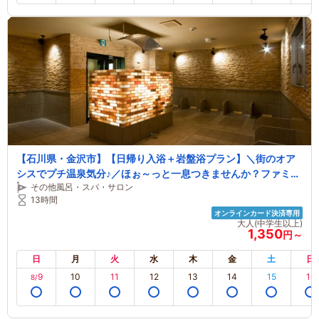
【石川県・金沢市】【日帰り入浴＋岩盤浴プラン】＼街のオア
シスでプチ温泉気分♪／ほぉ～っと一息つきませんか？ファミリ
その他風呂・スパ・サロン
ー・カップル・女性にもおすすめ♪兼六園から車で約10分♪
13時間
オンラインカード決済専用
大人(中学生以上)
1,350
円～
日
月
火
水
木
金
土
日
9
10
11
12
13
14
15
16
8/