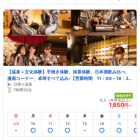
【温泉＋文化体験】手焼き体験、抹茶体験、日本酒飲み比べ、
漫画コーナー、卓球すべて込み♪【営業時間 11：00～18：3
日帰り温泉
0】
7時間30分
現地決済可
大人（中学生以上）
1,650
円～
日
月
火
水
木
金
土
日
9
10
11
12
13
14
15
16
8/