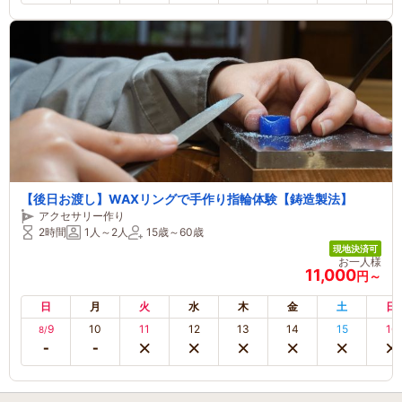
【後日お渡し】WAXリングで手作り指輪体験【鋳造製法】
アクセサリー作り
2時間
1人～2人
15歳～60歳
現地決済可
お一人様
11,000
円～
日
月
火
水
木
金
土
日
9
10
11
12
13
14
15
16
8/