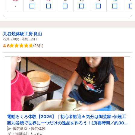
九谷焼体験工房 良山
石川 ＞加賀・小松・辰口
4.6
(26件)
電動ろくろ体験【2026】｜初心者歓迎★気分は陶芸家♪伝統工
芸九谷焼で世界に一つだけの逸品を作ろう！(所要時間／約30~
陶芸教室・陶芸体験
50分) ＊感染防止対策実施中＊
1時間
1人～8人