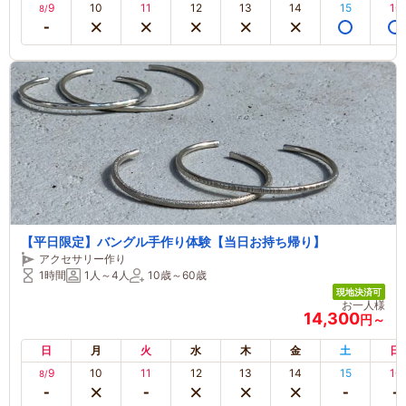
9
10
11
12
13
14
15
16
8/
【平日限定】バングル手作り体験【当日お持ち帰り】
アクセサリー作り
1時間
1人～4人
10歳～60歳
現地決済可
お一人様
14,300
円～
日
月
火
水
木
金
土
日
9
10
11
12
13
14
15
16
8/