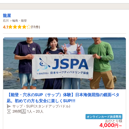
龍屋
石川 ＞輪島・能登
4.1
(11件)
【能登・穴水のSUP（サップ）体験】日本海側屈指の鏡面ベタ
凪。初めての方も安全に楽しくSUP!!!
サップ・SUP(スタンドアップパドル)
2時間
1人～20人
オンラインカード決済専用
おひとり様
4,000
円～