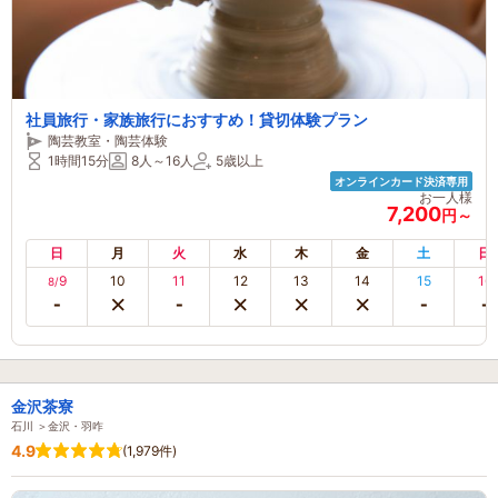
社員旅行・家族旅行におすすめ！貸切体験プラン
陶芸教室・陶芸体験
1時間15分
8人～16人
5歳以上
オンラインカード決済専用
お一人様
7,200
円～
日
月
火
水
木
金
土
日
9
10
11
12
13
14
15
16
8/
金沢茶寮
石川 ＞金沢・羽咋
4.9
(1,979件)