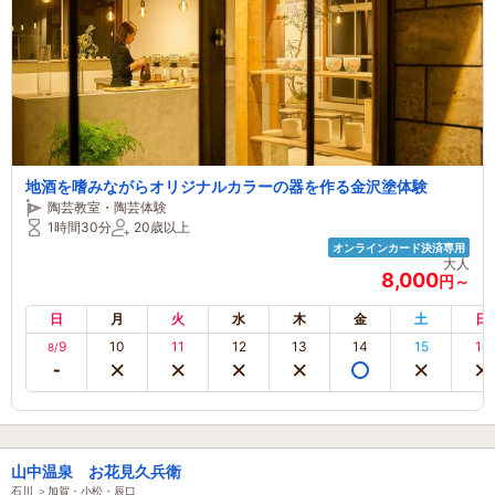
地酒を嗜みながらオリジナルカラーの器を作る金沢塗体験
陶芸教室・陶芸体験
1時間30分
20歳以上
オンラインカード決済専用
大人
8,000
円～
日
月
火
水
木
金
土
日
9
10
11
12
13
14
15
16
8/
山中温泉 お花見久兵衛
石川 ＞加賀・小松・辰口