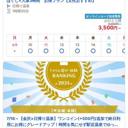
ほぐし+入泉3時間 お得プラン【女性おすすめ】
日帰り温泉
1時間30分
オンラインカード決済専用
おひとり様
4,000円～
3,500
円～
日
月
火
水
木
金
土
日
9
10
11
12
13
14
15
16
8/
7/16～【金沢×日帰り温泉】ワンコイン(+500円)追加で終日利
用にお得にグレードアップ！時間を気にせず駅近温泉でゆった