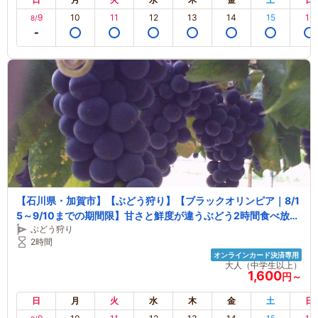
9
10
11
12
13
14
15
16
8/
【石川県・加賀市】【ぶどう狩り】【ブラックオリンピア｜8/1
5～9/10までの期間限】甘さと鮮度が違うぶどう2時間食べ放題
ぶどう狩り
♪テーブルご用意ありますのでゆっくり体験可能！ファミリーに
2時間
嬉しい3歳未満無料♪
オンラインカード決済専用
大人（中学生以上）
1,600
円～
日
月
火
水
木
金
土
日