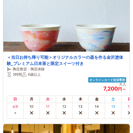
＜当日お持ち帰り可能＞オリジナルカラーの器を作る金沢塗体
験_プレミアム日本茶と限定スイーツ付き
陶芸教室・陶芸体験
2時間
6歳以上
オンラインカード決済専用
大人
7,200
円～
日
月
火
水
木
金
土
日
9
10
11
12
13
14
15
16
8/