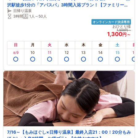
沢駅徒歩1分の「アパスパ」3時間入浴プラン！【ファミリー・
日帰り温泉
カップル・女性おすすめ】
3時間
1人～50人
オンラインカード決済専用
おひとり様
1,500円～
1,300
円～
日
月
火
水
木
金
土
日
9
10
11
12
13
14
15
16
8/
7/16～【もみほぐし×日帰り温泉】最終入店21：00！20分もみ