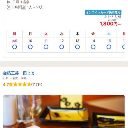
日帰り温泉
り過ごせる♪
3時間
1人～50人
オンラインカード決済専用
おひとり様
2,000円～
1,800
円～
日
月
火
水
木
金
土
日
9
10
11
12
13
14
15
16
8/
金箔工芸 田じま
石川 ＞金沢・羽咋
4.7
(117件)