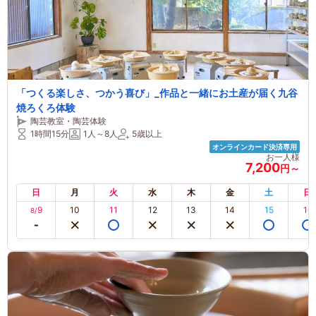
「つくる楽しさ、つかう喜び」_作品と一緒にお土産が届く九谷
焼ろくろ体験
陶芸教室・陶芸体験
1時間15分
1人～8人
5歳以上
オンラインカード決済専用
お一人様
7,200
円～
日
月
火
水
木
金
土
日
9
10
11
12
13
14
15
16
8/