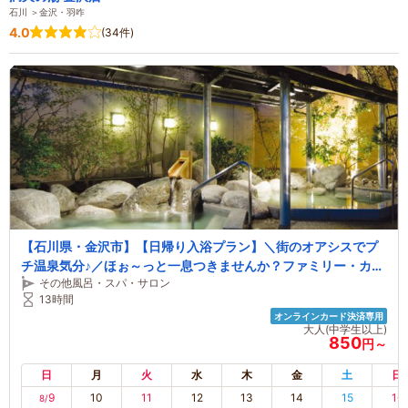
石川 ＞金沢・羽咋
4.0
(34件)
【石川県・金沢市】【日帰り入浴プラン】＼街のオアシスでプ
チ温泉気分♪／ほぉ～っと一息つきませんか？ファミリー・カッ
その他風呂・スパ・サロン
プル・女性にもおすすめ♪兼六園から車で約10分♪
13時間
オンラインカード決済専用
大人(中学生以上)
850
円～
日
月
火
水
木
金
土
日
9
10
11
12
13
14
15
16
8/