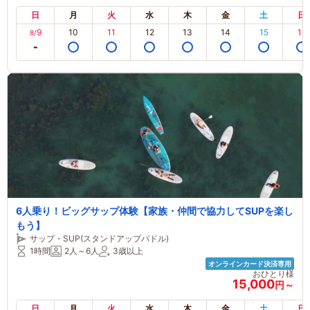
日
月
火
水
木
金
土
日
9
10
11
12
13
14
15
16
8/
6人乗り！ビッグサップ体験【家族・仲間で協力してSUPを楽し
もう】
サップ・SUP(スタンドアップパドル)
1時間
2人～6人
3歳以上
オンラインカード決済専用
おひとり様
15,000
円～
日
月
火
水
木
金
土
日