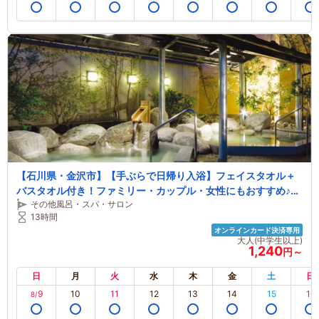
【石川県・金沢市】【手ぶらで日帰り入浴】フェイスタオル＋
バスタオル付き！ファミリー・カップル・女性にもおすすめ♪兼
その他風呂・スパ・サロン
六園から車で約10分♪
13時間
オンラインカード決済専用
大人(中学生以上)
1,240
円～
日
月
火
水
木
金
土
日
9
10
11
12
13
14
15
16
8/