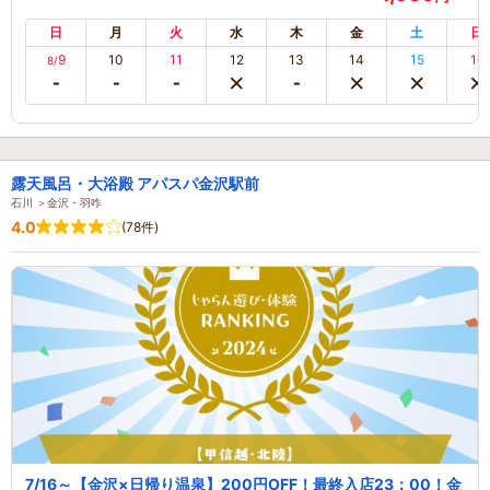
日
月
火
水
木
金
土
日
9
10
11
12
13
14
15
16
8/
露天風呂・大浴殿 アパスパ金沢駅前
石川 ＞金沢・羽咋
4.0
(78件)
7/16～【金沢×日帰り温泉】200円OFF！最終入店23：00！金