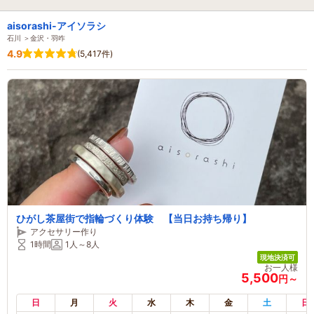
aisorashi-アイソラシ
石川 ＞金沢・羽咋
4.9
(5,417件)
ひがし茶屋街で指輪づくり体験 【当日お持ち帰り】
アクセサリー作り
1時間
1人～8人
現地決済可
お一人様
5,500
円～
日
月
火
水
木
金
土
日