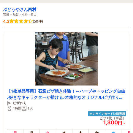
ぶどうやさん西村
石川 ＞加賀・小松・辰口
4.3
(50件)
【1枚単品専用】石窯ピザ焼き体験！～ハーブやトッピング自由
♪好きなキャラクターが描ける♪本格的なオリジナルピザ作り！
ピザ作り
ぶどうの木のサンシェード下でゆっくり過ごして下さい♪遊具ゾ
1時間
1人
ーン有！ファミリーおすすめ
オンラインカード決済専用
ピザ1枚（単品）
1,300
円～
日
月
火
水
木
金
土
日