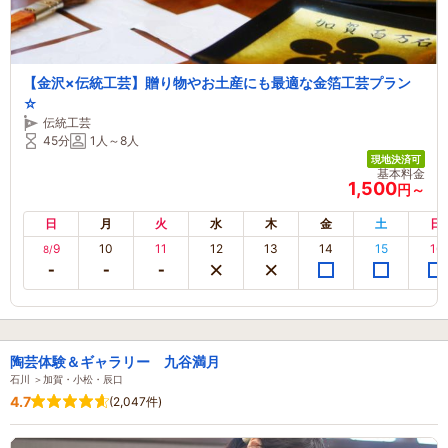
【金沢×伝統工芸】贈り物やお土産にも最適な金箔工芸プラン
☆
伝統工芸
45分
1人～8人
現地決済可
基本料金
1,500
円～
日
月
火
水
木
金
土
日
9
10
11
12
13
14
15
16
8/
陶芸体験＆ギャラリー 九谷満月
石川 ＞加賀・小松・辰口
4.7
(2,047件)