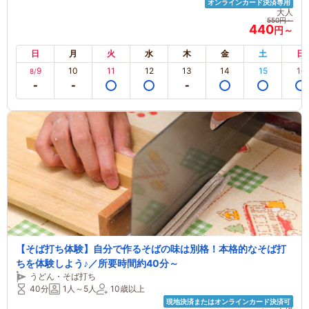
オンラインカード決済専用
大人
550円～
440
円～
日
月
火
水
木
金
土
日
9
10
11
12
13
14
15
16
8/
【そば打ち体験】自分で作るそばの味は別格！本格的なそば打
ちを体験しよう♪／所要時間約40分～
うどん・そば打ち
40分
1人～5人
10歳以上
現地決済またはオンラインカード決済可