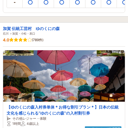
加賀 伝統工芸村 ゆのくにの森
石川 ＞加賀・小松・辰口
4.0
(789件)
【ゆのくにの森入村券単体＊お得な割引プラン＊】日本の伝統
文化を感じられる”ゆのくにの森”の入村割引券
その他レジャー・体験
1時間
4歳以上