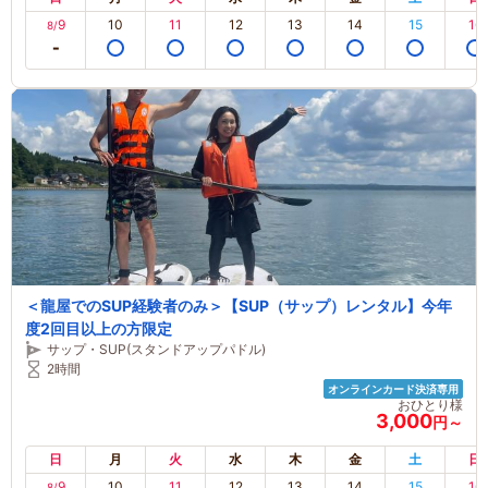
9
10
11
12
13
14
15
16
8/
＜龍屋でのSUP経験者のみ＞【SUP（サップ）レンタル】今年
度2回目以上の方限定
サップ・SUP(スタンドアップパドル)
2時間
オンラインカード決済専用
おひとり様
3,000
円～
日
月
火
水
木
金
土
日
9
10
11
12
13
14
15
16
8/