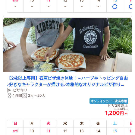
9
10
11
12
13
14
15
16
8/
【2枚以上専用】石窯ピザ焼き体験！～ハーブやトッピング自由
♪好きなキャラクターが描ける♪本格的なオリジナルピザ作り！
ピザ作り
ぶどうの木のサンシェード下でゆっくり過ごして下さい♪遊具ゾ
1時間
2人～20人
ーン有！ファミリーおすすめ
オンラインカード決済専用
ピザ2枚以上
1,300円～
1,200
円～
日
月
火
水
木
金
土
日
9
10
11
12
13
14
15
16
8/