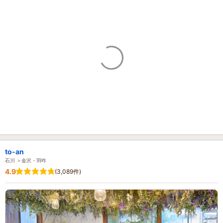
to-an
石川 ＞金沢・羽咋
4.9
(3,089件)