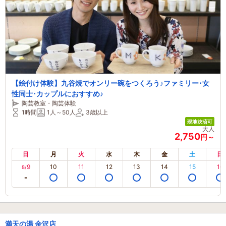
【絵付け体験】九谷焼でオンリー碗をつくろう♪ファミリー･女
性同士･カップルにおすすめ♪
陶芸教室・陶芸体験
1時間
1人～50人
3歳以上
現地決済可
大人
2,750
円～
日
月
火
水
木
金
土
日
9
10
11
12
13
14
15
16
8/
満天の湯 金沢店