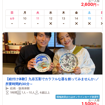
お一人様
2,600
円～
日
月
火
水
木
金
土
日
9
10
11
12
13
14
15
16
8/
【絵付け体験】九谷五彩でカラフルな器を創ってみませんか♪／
所要時間約30分～
絵画・版画体験
1時間
1人～10人
4歳以上
現地決済またはオンラインカード決済可
お一人様
1,500
円～