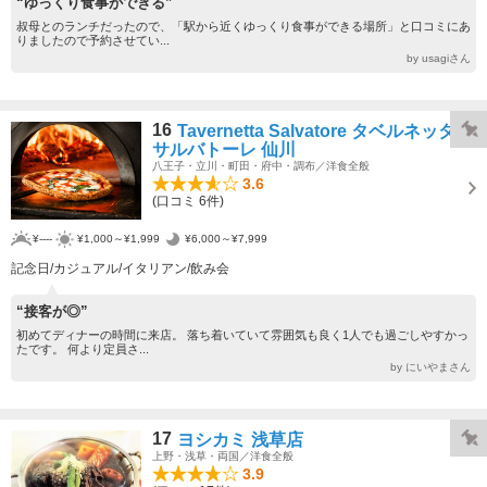
“ゆっくり食事ができる”
叔母とのランチだったので、「駅から近くゆっくり食事ができる場所」と口コミにあ
りましたので予約させてい...
by usagiさん
16
Tavernetta Salvatore タベルネッタ
サルバトーレ 仙川
八王子・立川・町田・府中・調布／洋食全般
3.6
(口コミ 6件)
¥----
¥1,000～¥1,999
¥6,000～¥7,999
記念日/カジュアル/イタリアン/飲み会
“接客が◎”
初めてディナーの時間に来店。 落ち着いていて雰囲気も良く1人でも過ごしやすかっ
たです。 何より定員さ...
by にいやまさん
17
ヨシカミ 浅草店
上野・浅草・両国／洋食全般
3.9