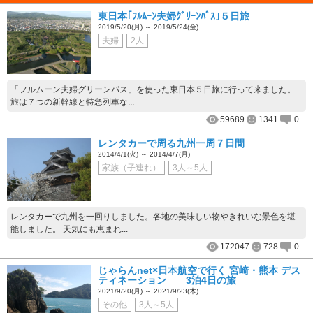
東日本｢ﾌﾙﾑｰﾝ夫婦ｸﾞﾘｰﾝﾊﾟｽ｣５日旅
2019/5/20(月) ～ 2019/5/24(金)
夫婦
2人
「フルムーン夫婦グリーンパス」を使った東日本５日旅に行って来ました。
旅は７つの新幹線と特急列車な...
59689
1341
0
レンタカーで周る九州一周７日間
2014/4/1(火) ～ 2014/4/7(月)
家族（子連れ）
3人～5人
レンタカーで九州を一回りしました。各地の美味しい物やきれいな景色を堪
能しました。 天気にも恵まれ...
172047
728
0
じゃらんnet×日本航空で行く 宮崎・熊本 デス
ティネーション 3泊4日の旅
2021/9/20(月) ～ 2021/9/23(木)
その他
3人～5人