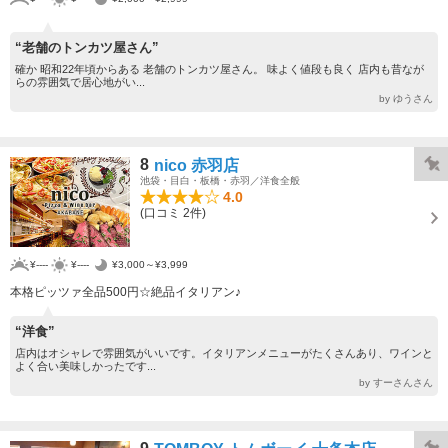
“老舗のトンカツ屋さん”
確か 昭和22年頃からある 老舗のトンカツ屋さん。 味よく値段も良く 店内も昔なが
らの雰囲気で居心地がい...
by ゆうさん
8
nico 赤羽店
池袋・目白・板橋・赤羽／洋食全般
4.0
(口コミ 2件)
¥----
¥----
¥3,000～¥3,999
本格ピッツァ全品500円☆絶品イタリアン♪
“洋食”
店内はオシャレで雰囲気がいいです。イタリアンメニューがたくさんあり、ワインと
よく合い美味しかったです...
by すーさんさん