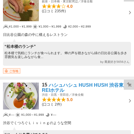
銀座・日本橋・東京駅周辺／洋食全般
4.0
(口コミ 235件)
¥1,000～¥1,999
¥1,000～¥1,999
¥2,000～¥2,999
日比谷公園の森の中に構えるレストラン
“松本楼のランチ”
松本楼で気軽にランチが食べられます。 蝉の声を聴きながら緑の日比谷公園を歩き
雰囲気を楽しみながら食...
by 蕎麦好き5656さん
ご当地
15
ハシュハシュ HUSH HUSH 渋谷東急
REIホテル
渋谷・目黒・世田谷／洋食全般
5.0
(口コミ 2件)
¥----
¥1,000～¥1,999
¥----
渋谷でくつろぐＬｉｖｉｎｇのような空間