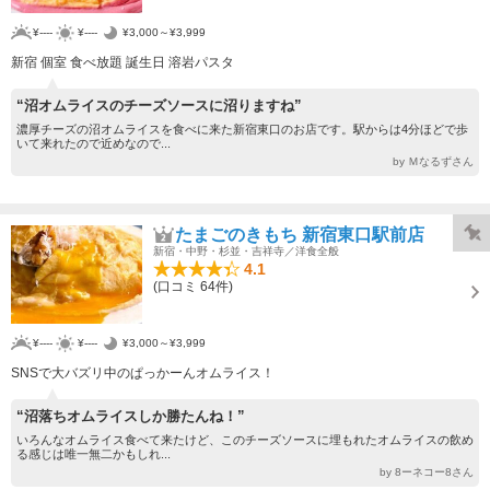
¥----
¥----
¥3,000～¥3,999
新宿 個室 食べ放題 誕生日 溶岩パスタ
“沼オムライスのチーズソースに沼りますね”
濃厚チーズの沼オムライスを食べに来た新宿東口のお店です。駅からは4分ほどで歩
いて来れたので近めなので...
by Ｍなるずさん
たまごのきもち 新宿東口駅前店
新宿・中野・杉並・吉祥寺／洋食全般
4.1
(口コミ 64件)
¥----
¥----
¥3,000～¥3,999
SNSで大バズリ中のぱっかーんオムライス！
“沼落ちオムライスしか勝たんね！”
いろんなオムライス食べて来たけど、このチーズソースに埋もれたオムライスの飲め
る感じは唯一無二かもしれ...
by 8ーネコー8さん