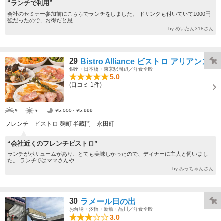
“ランチで利用”
会社のセミナー参加前にこちらでランチをしました。 ドリンクも付いていて1000円
強だったので、お得だと思...
by めいたん318さん
29
Bistro Alliance ビストロ アリアンス
銀座・日本橋・東京駅周辺／洋食全般
5.0
(口コミ 1件)
¥----
¥----
¥5,000～¥5,999
フレンチ ビストロ 麹町 半蔵門 永田町
“会社近くのフレンチビストロ”
ランチがボリュームがあり、とても美味しかったので、ディナーに主人と伺いまし
た。 ランチではママさんや...
by みっちゃんさん
30
ラメール日の出
お台場・汐留・新橋・品川／洋食全般
3.0