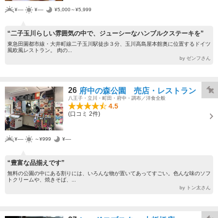
¥----
¥----
¥5,000～¥5,999
“二子玉川らしい雰囲気の中で、ジューシーなハンブルクステーキを”
東急田園都市線・大井町線二子玉川駅徒歩３分、玉川高島屋本館奥に位置するドイツ
風欧風レストラン。 肉の...
by ゼンフさん
26
府中の森公園 売店・レストラン
八王子・立川・町田・府中・調布／洋食全般
4.5
(口コミ 2件)
¥----
～¥999
¥----
“豊富な品揃えです”
無料の公園の中にある割りには、いろんな物が置いてあってすごい。色んな味のソフ
トクリームや、焼きそば、...
by トン太さん