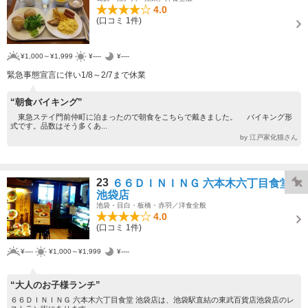
4.0
(口コミ 1件)
¥1,000～¥1,999
¥----
¥----
緊急事態宣言に伴い1/8～2/7まで休業
“朝食バイキング”
東急ステイ門前仲町に泊まったので朝食をこちらで戴きました。 バイキング形
式です。品数はそう多くあ...
by 江戸家化猫さん
23
６６ＤＩＮＩＮＧ 六本木六丁目食堂
池袋店
池袋・目白・板橋・赤羽／洋食全般
4.0
(口コミ 1件)
¥----
¥1,000～¥1,999
¥----
“大人のお子様ランチ”
６６ＤＩＮＩＮＧ 六本木六丁目食堂 池袋店は、池袋駅直結の東武百貨店池袋店のレ