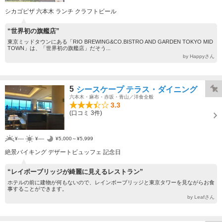
シカゴピザ 六本木 ランチ クラフトビール
“世界初の旗艦店”
東京ミッドタウンにある「RIO BREWING&CO.BISTRO AND GARDEN TOKYO MID
TOWN」は、「世界初の旗艦店」だそう...
by Happyさん
5
シースケープ テラス・ダイニング
六本木・麻布・赤坂・青山／洋食全般
3.3
(口コミ 3件)
¥----
¥----
¥5,000～¥5,999
絶景バイキング デザートビュッフェ 記念日
“レイボーブリッジが綺麗に見えるレストラン”
ホテルの前に建物が何もないので、レインボーブリッジと東京タワーを見ながらお食
事することができます。
by Leafさん