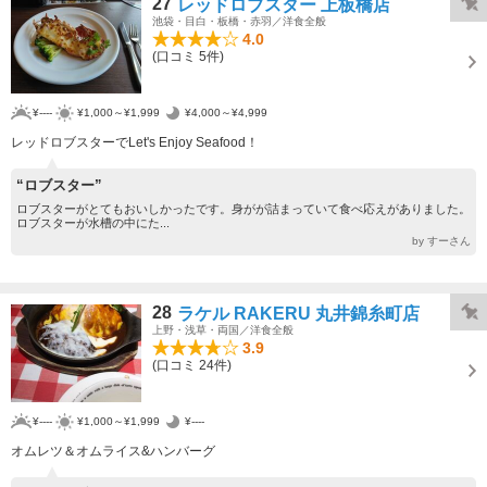
27
レッドロブスター 上板橋店
池袋・目白・板橋・赤羽／洋食全般
4.0
(口コミ 5件)
¥----
¥1,000～¥1,999
¥4,000～¥4,999
レッドロブスターでLet's Enjoy Seafood！
“ロブスター”
ロブスターがとてもおいしかったです。身がが詰まっていて食べ応えがありました。
ロブスターが水槽の中にた...
by すーさん
28
ラケル RAKERU 丸井錦糸町店
上野・浅草・両国／洋食全般
3.9
(口コミ 24件)
¥----
¥1,000～¥1,999
¥----
オムレツ＆オムライス&ハンバーグ