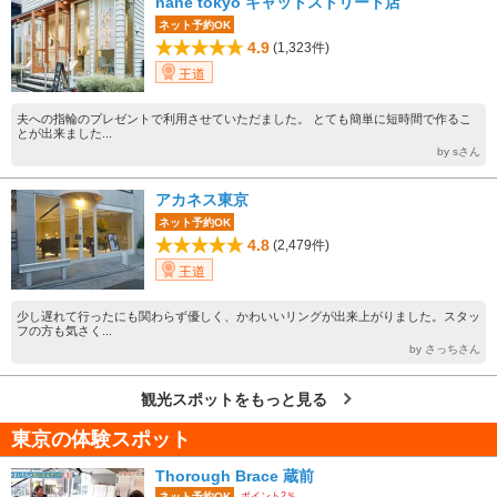
nane tokyo キャットストリート店
ネット予約OK
4.9
(1,323件)
王道
夫への指輪のプレゼントで利用させていただました。 とても簡単に短時間で作るこ
とが出来ました...
by sさん
アカネス東京
ネット予約OK
4.8
(2,479件)
王道
少し遅れて行ったにも関わらず優しく、かわいいリングが出来上がりました。スタッ
フの方も気さく...
by さっちさん
観光スポットをもっと見る
東京の体験スポット
Thorough Brace 蔵前
ポイント2％
ネット予約OK