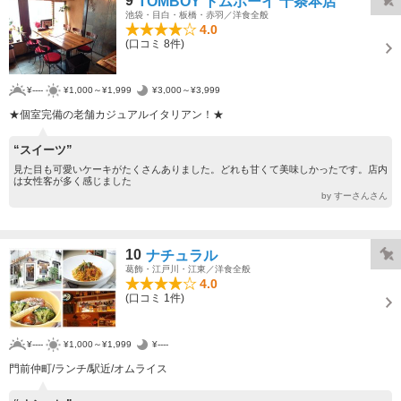
9
TOMBOY トムボーイ 十条本店
池袋・目白・板橋・赤羽／洋食全般
4.0
(口コミ 8件)
¥----
¥1,000～¥1,999
¥3,000～¥3,999
★個室完備の老舗カジュアルイタリアン！★
“スイーツ”
見た目も可愛いケーキがたくさんありました。どれも甘くて美味しかったです。店内
は女性客が多く感じました
by すーさんさん
10
ナチュラル
葛飾・江戸川・江東／洋食全般
4.0
(口コミ 1件)
¥----
¥1,000～¥1,999
¥----
門前仲町/ランチ/駅近/オムライス