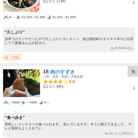
(口コミ 17件)
¥----
¥1,000～¥1,999
¥1,000～¥1,999
“久しぶり”
浅草でのランチだったので久しぶりにヨシカミへ。前は南砂町のＳＵＮＡＭＯに出店
してて家族みんなが好きだ...
by K-NAKAさん
ご当地
18
肉のすずき
上野・浅草・両国／洋食全般
4.0
(口コミ 4件)
～¥999
～¥999
¥----
“食べ歩き”
美味しいメンチカツが食べられます。 並んでいますが、すぐに購入できました。 テ
レビ取材もよくされてい...
by めいたん318さん