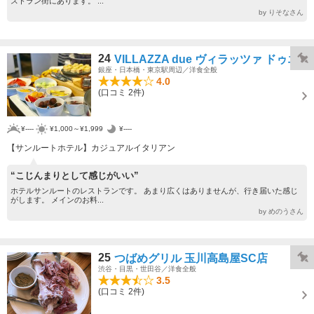
ストラン街にあります。 ...
by りそなさん
24
VILLAZZA due ヴィラッツァ ドゥエ
銀座・日本橋・東京駅周辺／洋食全般
4.0
(口コミ 2件)
¥----
¥1,000～¥1,999
¥----
【サンルートホテル】カジュアルイタリアン
“こじんまりとして感じがいい”
ホテルサンルートのレストランです。 あまり広くはありませんが、行き届いた感じ
がします。 メインのお料...
by めのうさん
25
つばめグリル 玉川高島屋SC店
渋谷・目黒・世田谷／洋食全般
3.5
(口コミ 2件)