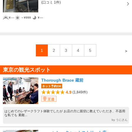
(口コミ 1件)
¥----
～¥999
¥----
1
2
3
4
5
＞
東京の観光スポット
Thorough Brace 蔵前
ネット予約OK
4.9
(1,849件)
王道
はじめてのレザークラフト体験でしたが お店の方に親切に教えていただき、不器用
な私でも 素敵...
by うにさん