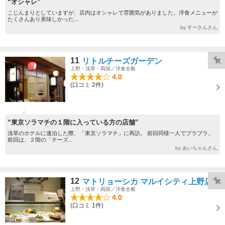
“オシャレ”
こじんまりとしていますが、店内はオシャレで雰囲気がありました。洋食メニューが
たくさんあり美味しかった...
by すーさんさん
11
リトルチーズガーデン
上野・浅草・両国／洋食全般
4.0
(口コミ 2件)
“東京ソラマチの１階に入っている方の店舗”
浅草のホテルに連泊した際、「東京ソラマチ」に再訪。 前回同様一人でブラブラ。
前回は、２階の「チーズ...
by あいちゃんさん
12
マトリョーシカ マルイシティ上野店
上野・浅草・両国／洋食全般
4.0
(口コミ 1件)