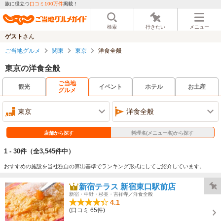
旅に役立つ
口コミ100万件
掲載！
検索
行きたい
メニュー
ゲスト
さん
ご当地グルメ
関東
東京
洋食全般
東京の洋食全般
ご当地
観光
イベント
ホテル
お土産
グルメ
東京
洋食全般
店舗から探す
料理名(メニュー名)から探す
1 - 30件
（全3,545件中）
おすすめの施設を当社独自の算出基準でランキング形式にしてご紹介しています。
新宿テラス 新宿東口駅前店
新宿・中野・杉並・吉祥寺／洋食全般
4.1
(口コミ 65件)