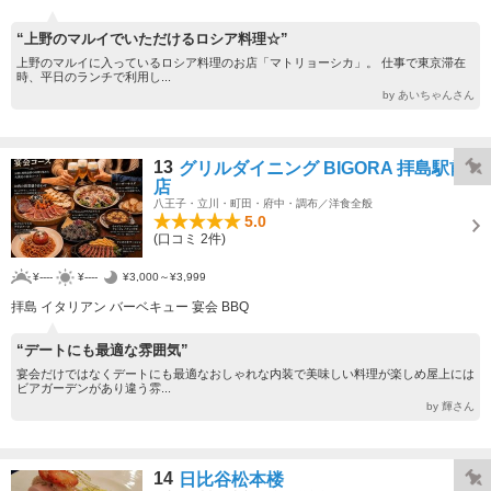
“上野のマルイでいただけるロシア料理☆”
上野のマルイに入っているロシア料理のお店「マトリョーシカ」。 仕事で東京滞在
時、平日のランチで利用し...
by あいちゃんさん
13
グリルダイニング BIGORA 拝島駅前
店
八王子・立川・町田・府中・調布／洋食全般
5.0
(口コミ 2件)
¥----
¥----
¥3,000～¥3,999
拝島 イタリアン バーベキュー 宴会 BBQ
“デートにも最適な雰囲気”
宴会だけではなくデートにも最適なおしゃれな内装で美味しい料理が楽しめ屋上には
ビアガーデンがあり違う雰...
by 輝さん
14
日比谷松本楼