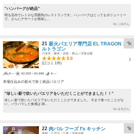
“ハンバーグが絶品”
明る店内でレトロな雰囲気のレストランです。ハンバーグはとってもボリューミー
で、さらにデザートが美味し...
by こゆさん
21
薪火パエリア専門店 EL TRAGON エ
ルトラゴン
六本木・麻布・赤坂・青山／洋食全般
5.0
(口コミ 1件)
¥----
¥2,000～¥2,999
¥----
本場仕込みの薪火で炊く絶品パエリア
“珍しい薪で炊いたパエリアをいただくことができました！！”
珍しい薪で炊いたパエリアをいただくことができました。 今まで食べたことがな
い、パラパラした食感は 病...
by はるさん
22
肉バル フーズ f's キッチン
葛飾・江戸川・江東／洋食全般