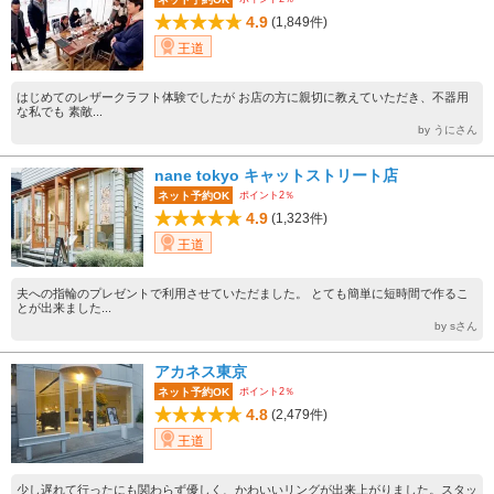
4.9
(1,849件)
王道
はじめてのレザークラフト体験でしたが お店の方に親切に教えていただき、不器用
な私でも 素敵...
by うにさん
nane tokyo キャットストリート店
ポイント2％
ネット予約OK
4.9
(1,323件)
王道
夫への指輪のプレゼントで利用させていただました。 とても簡単に短時間で作るこ
とが出来ました...
by sさん
アカネス東京
ポイント2％
ネット予約OK
4.8
(2,479件)
王道
少し遅れて行ったにも関わらず優しく、かわいいリングが出来上がりました。スタッ