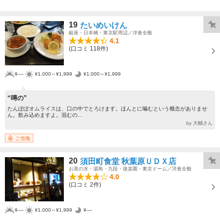
19
たいめいけん
銀座・日本橋・東京駅周辺／洋食全般
4.1
(口コミ 118件)
¥----
¥1,000～¥1,999
¥1,000～¥1,999
“噂の”
たんぽぽオムライスは、口の中でとろけます。ほんとに噛むという概念がありませ
ん。飲み込めますよ。混むの...
by 大輔さん
ご当地
20
須田町食堂 秋葉原ＵＤＸ店
お茶の水・湯島・九段・後楽園・東京ドーム／洋食全般
4.0
(口コミ 2件)
¥----
¥1,000～¥1,999
¥----