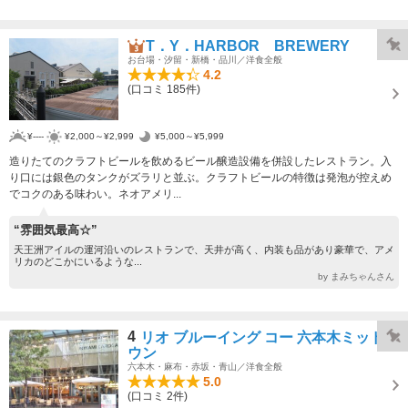
T．Y．HARBOR BREWERY
お台場・汐留・新橋・品川／洋食全般
4.2
(口コミ 185件)
¥----
¥2,000～¥2,999
¥5,000～¥5,999
造りたてのクラフトビールを飲めるビール醸造設備を併設したレストラン。入
り口には銀色のタンクがズラリと並ぶ。クラフトビールの特徴は発泡が控えめ
でコクのある味わい。ネオアメリ...
“雰囲気最高☆”
天王洲アイルの運河沿いのレストランで、天井が高く、内装も品があり豪華で、アメ
リカのどこかにいるような...
by まみちゃんさん
4
リオ ブルーイング コー 六本木ミッドタ
ウン
六本木・麻布・赤坂・青山／洋食全般
5.0
(口コミ 2件)