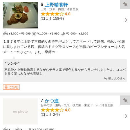
6
上野精養軒
上野・浅草・両国／洋食全般
4.0
(口コミ 158件)
¥3,000～¥3,999
¥1,000～¥1,999
¥2,000～¥2,999
１８７６年に上野で本格的な西洋料理店としてスタートして以来、幅広い客層
に親しまれている店。伝統のドミグラスソースが自慢のビーフシチューは人気
メニューのひとつ。また、季節の...
“ランチ”
不忍池と上野動物園を見ながらテラス席で景色を見ながらランチしましたよ。コスパ
も良く楽しみながら美味し...
by 柳かえるさん
ご当地
7
かつ進
お茶の水・湯島・九段・後楽園・東京ドーム／洋食全般
4.0
(口コミ 2件)
¥----
¥----
¥2,000～¥2,999