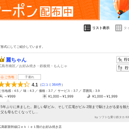
リスト表示
タ
グ形式にしてご紹介しています。
麗ちゃん
広島市南区／お好み焼き・鉄板焼・もんじゃ
ご当地
子連れ
4.1
（
口コミ364件
）
ご当地感：4.5 ／ 味：4.3 ／ 価格：3.7 ／ サービス：3.7 ／ 雰囲気：3.9
～¥999
¥1,000～¥1,999
¥1,000～¥1,999
5年ぶりに来ました。新しい駅ビル、そして広電がビル 2階まで駆け上がる姿を観
父も母も亡くなってし...
by ソフトな乗り鉄タカ 6
広島駅新幹線口ｅｋｉｅ１階のお好み焼き店