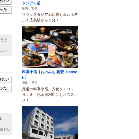
タジアム前
広島・宮島
マツダスタジアムに最も近いホテ
ル！広島駅から５分！
かうと
はんさん
料亭小宿【おのみち 帆聲-Hanse
i-】
福山・尾道
尾道の料亭小宿。夕食クチコミ
４．８！記念日利用にもオスス
メ！
し
3歳さん