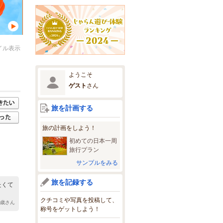
イル表示
ようこそ
ゲスト
さん
旅を計画する
旅の計画をしよう！
初めての日本一周
旅行プラン
サンプルをみる
旅を記録する
たくて
クチコミや写真を投稿して、
3歳さん
称号をゲットしよう！