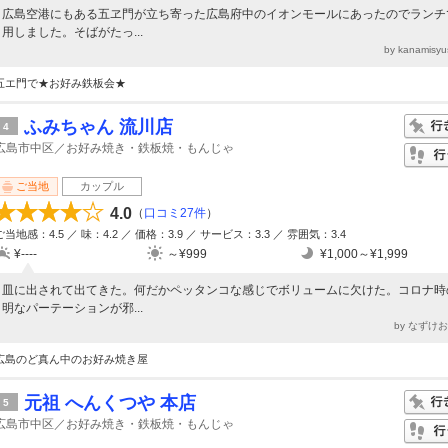
広島空港にもある五ヱ門が立ち寄った広島府中のイオンモールにあったのでランチ
用しました。そばがたっ...
by kanamis
五エ門で★お好み鉄板会★
ふみちゃん 流川店
4
広島市中区／お好み焼き・鉄板焼・もんじゃ
ご当地
カップル
4.0
（
口コミ27件
）
ご当地感：4.5 ／ 味：4.2 ／ 価格：3.9 ／ サービス：3.3 ／ 雰囲気：3.4
¥----
～¥999
¥1,000～¥1,999
皿に出されて出てきた。何だかペッタンコな感じでボリュームに欠けた。コロナ時
明なパーテーションが邪...
by なずけ
広島のど真ん中のお好み焼き屋
元祖 へんくつや 本店
5
広島市中区／お好み焼き・鉄板焼・もんじゃ