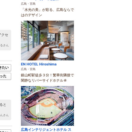
広島・宮島
「水光の美」が彩る、広島ならで
はのデザイン
アクセ
えるさん
EN HOTEL Hiroshima
広島・宮島
銀山町駅徒歩３分！繁華街隣接で
閑静なリバーサイドホテル☆
ると
はんさん
広島インテリジェントホテル ス