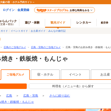
最大級の宿・ホテル予約サイト～
ログイン
会員登録
お得な特典をみる
ゃらんパック
遊び・体験
観光ガイド
レンタカー
航空券
（交通＋宿泊）
メガイド
イベントガイド
お土産ガイド
みんなの旅行記
＞
広島のご当地グルメ
＞
広島・宮島のご当地グルメ
＞
広島・宮島のお好み焼き・鉄板焼・もん
み焼き・鉄板焼・もんじゃ
宿・ホテル
イベント
お土産
ご当地グルメ
料理名（メニュー名）から探す
＞
広島
＞
広島・宮島
＞
さらに絞り込む
み焼き・鉄板焼・もんじゃ