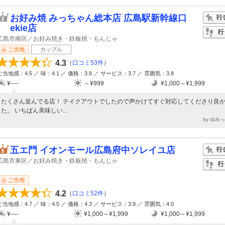
お好み焼 みっちゃん総本店 広島駅新幹線口
ekie店
広島市南区／お好み焼き・鉄板焼・もんじゃ
ご当地
カップル
4.3
（
口コミ53件
）
ご当地感：4.5 ／ 味：4.1 ／ 価格：3.8 ／ サービス：3.7 ／ 雰囲気：3.8
¥----
～¥999
¥1,000～¥1,999
たくさん並んでる店！ テイクアウトでしたので声かけてすぐ対応してくださり良
た。 いちばん美味しい...
by ゆみ
五エ門 イオンモール広島府中ソレイユ店
広島市東区／お好み焼き・鉄板焼・もんじゃ
ご当地
4.2
（
口コミ52件
）
ご当地感：4.7 ／ 味：4.5 ／ 価格：4.3 ／ サービス：3.9 ／ 雰囲気：4.0
¥----
¥1,000～¥1,999
¥1,000～¥1,999