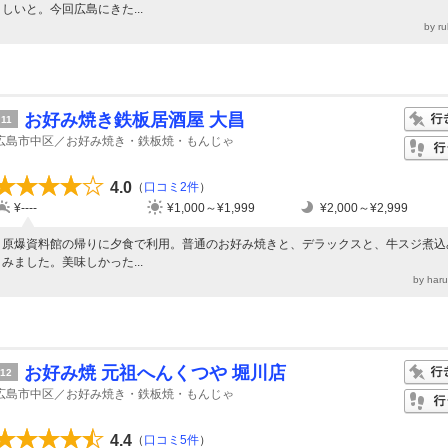
しいと。今回広島にきた...
by r
お好み焼き鉄板居酒屋 大昌
11
広島市中区／お好み焼き・鉄板焼・もんじゃ
4.0
（
口コミ2件
）
¥----
¥1,000～¥1,999
¥2,000～¥2,999
原爆資料館の帰りに夕食で利用。普通のお好み焼きと、デラックスと、牛スジ煮込
みました。美味しかった...
by ha
お好み焼 元祖へんくつや 堀川店
12
広島市中区／お好み焼き・鉄板焼・もんじゃ
4.4
（
口コミ5件
）