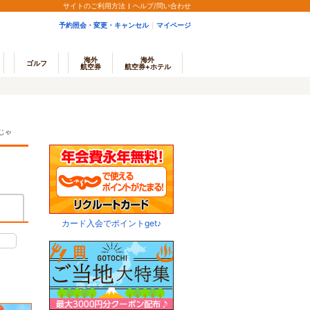
サイトのご利用方法
ヘルプ/問い合わせ
予約照会・変更・キャンセル
マイページ
海外
海外
ゴルフ
航空券
航空券+ホテル
じゃ
カード入会でポイントget♪