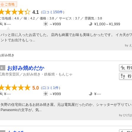
ご当地
4.1
（
口コミ150件
）
ご当地感：4.6 ／ 味：4.2 ／ 価格：3.8 ／ サービス：3.7 ／ 雰囲気：3.8
¥----
～¥999
¥1,000～¥1,999
パッと目に入ったお店でした。 店内も綺麗でお味も美味しかったです。 イカ天が
ントでお出汁もしっ...
by 
お好み焼き
お好み焼めだか
6
広島市安芸区／お好み焼き・鉄板焼・もんじゃ
5.0
（
口コミ1件
）
¥----
～¥999
¥----
矢野の住宅街にあるお好み焼き屋。元は電気屋だったのか、シャッターが下りてい
Panasonicの文字が。気...
by ひげ