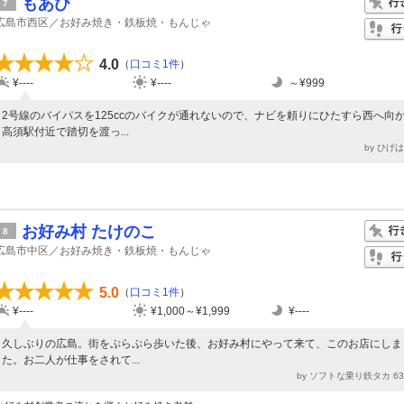
もあび
7
広島市西区／お好み焼き・鉄板焼・もんじゃ
4.0
（
口コミ1件
）
¥----
¥----
～¥999
2号線のバイパスを125ccのバイクが通れないので、ナビを頼りにひたすら西へ向
高須駅付近で踏切を渡っ...
by ひげ
お好み村 たけのこ
8
広島市中区／お好み焼き・鉄板焼・もんじゃ
5.0
（
口コミ1件
）
¥----
¥1,000～¥1,999
¥----
久しぶりの広島。街をぷらぷら歩いた後、お好み村にやって来て、このお店にしま
た。お二人が仕事をされて...
by ソフトな乗り鉄タカ 6