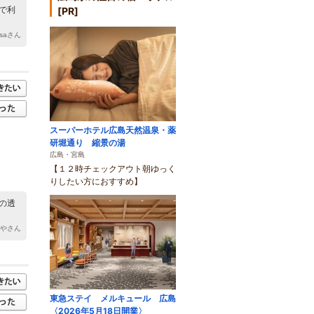
で利
[PR]
yusaさん
スーパーホテル広島天然温泉・薬
研堀通り 縮景の湯
広島・宮島
【１２時チェックアウト朝ゆっく
りしたい方におすすめ】
の透
おやさん
東急ステイ メルキュール 広島
〈2026年5月18日開業〉