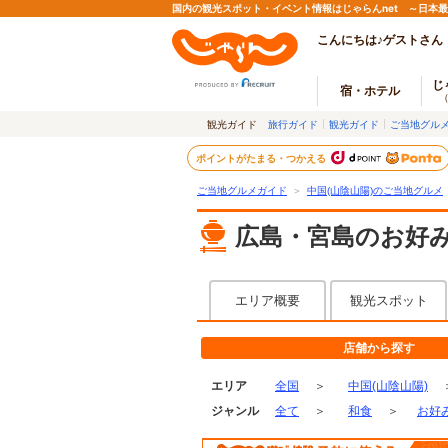
国内の観光スポット・イベント情報はじゃらんnet ～日本
こんにちは♪ゲストさん
じ
宿・ホテル
観光ガイド
旅行ガイド
観光ガイド
ご当地グル
ポイントがたまる・つかえる
ご当地グルメガイド
＞
中国(山陰山陽)のご当地グルメ
広島・宮島のお好
エリア概要
観光スポット
店舗から探す
エリア
全国
＞
中国(山陰山陽)
ジャンル
全て
＞
和食
＞
お好