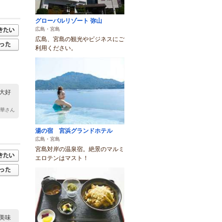
グローバルリゾート 弥山
広島・宮島
広島、宮島の観光やビジネスにご
利用ください。
大好
美華さん
湯の宿 宮浜グランドホテル
広島・宮島
宮島対岸の温泉宿。絶景のマルミ
エロテンはマスト！
美味