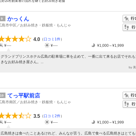
お好み村創業者の流れを継ぐお好み焼き老舗
かっくん
9
広島市中区／お好み焼き・鉄板焼・もんじゃ
4.0
（
口コミ1件
）
¥----
¥----
¥1,000～¥1,999
グランドプリンスホテル広島の駐車場に車を止めて、一番に出て来るお店でそれも
きなお好み焼き屋さん。...
by 
てっ平駅前店
10
広島市南区／お好み焼き・鉄板焼・もんじゃ
3.5
（
口コミ2件
）
¥----
¥----
¥1,000～¥1,999
広島焼きは食べたことあるけれど、みんなが言う。広島で食べる広島焼きはとても