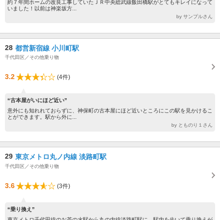
約７年間ホームの改良工事していたＪＲ中央総武線飯田橋駅がとてもキレイになって
いました！以前は神楽坂方...
by サンプルさん
28
都営新宿線 小川町駅
千代田区／その他乗り物
3.2
(4件)
“古本屋がいにほど近い”
意外にも知れれておらずに、神保町の古本屋にほど近いところにこの駅を見かけるこ
とができます。駅から外に...
by とものり１さん
29
東京メトロ丸ノ内線 淡路町駅
千代田区／その他乗り物
3.6
(3件)
“乗り換え”
東京メトロ千代田線のお茶の水駅から丸の内線淡路町駅に、駅内を歩いて乗り換えが