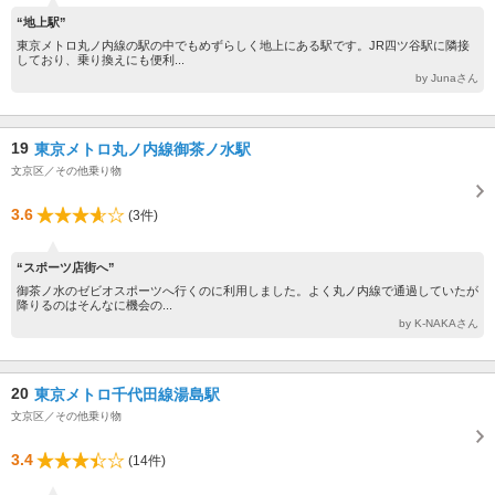
“地上駅”
東京メトロ丸ノ内線の駅の中でもめずらしく地上にある駅です。JR四ツ谷駅に隣接
しており、乗り換えにも便利...
by Junaさん
19
東京メトロ丸ノ内線御茶ノ水駅
文京区／その他乗り物
3.6
(3件)
“スポーツ店街へ”
御茶ノ水のゼビオスポーツへ行くのに利用しました。よく丸ノ内線で通過していたが
降りるのはそんなに機会の...
by K-NAKAさん
20
東京メトロ千代田線湯島駅
文京区／その他乗り物
3.4
(14件)