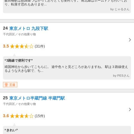
飯田橋駅は数路線つながっておりとても便利です。 南北線はホームドアも付いてお
り、転落す恐れもありませ...
by じゃるさん
24
東京メトロ 九段下駅
千代田区／その他乗り物
3.5
(31件)
“3路線で便利です”
靖国神社から歩いてこちらに。 途中色々と見どころがありますね。 駅は３路線使え
るような大きな駅で、ち...
by PESさん
王道
25
東京メトロ半蔵門線 半蔵門駅
千代田区／その他乗り物
3.6
(15件)
“きれい”