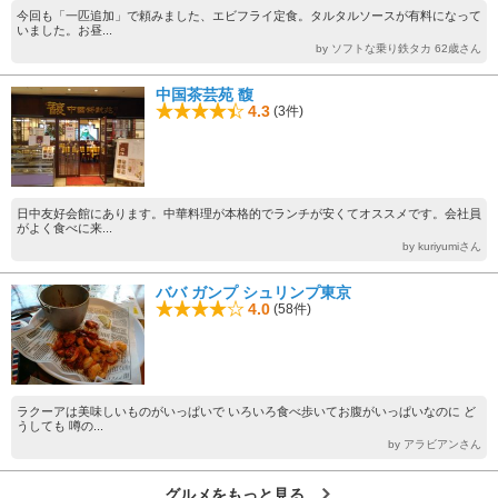
今回も「一匹追加」で頼みました、エビフライ定食。タルタルソースが有料になって
いました。お昼...
by ソフトな乗り鉄タカ 62歳さん
中国茶芸苑 馥
4.3
(3件)
日中友好会館にあります。中華料理が本格的でランチが安くてオススメです。会社員
がよく食べに来...
by kuriyumiさん
ババ ガンプ シュリンプ東京
4.0
(58件)
ラクーアは美味しいものがいっぱいで いろいろ食べ歩いてお腹がいっぱいなのに ど
うしても 噂の...
by アラビアンさん
グルメをもっと見る