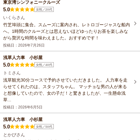
東京湾シンフォニークルーズ
5.0
女性／20代
いくらさん
竹芝埠頭に集合。スムーズに案内され、レトロゴージャスな船内
へ。1時間のクルーズとは思えないほどゆったりお茶を楽しみな
がら贅沢な時間を味わえました。おすすめです！
投稿日：2026年7月26日
浅草人力車 小杉屋
5.0
女性／40代
トミさん
浅草観光30分コースで予約させていただきました。 人力車を走
らせてくれたのは、スタッフちゃん。 マッチョな男の人が来る
と想像していたので、女の子だ！と驚きましたが、一生懸命浅
草...
投稿日：2026年6月5日
浅草人力車 小杉屋
5.0
女性／50代
とかぴさん