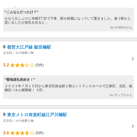
“こんなんだったけ？”
かなり久しぶりに本郷3丁目で下車。駅が綺麗になっていて驚きました。違う駅かと
思いましたが改札を出ると...
by K-NAKAさん
8
都営大江戸線 飯田橋駅
文京区／その他乗り物
3.2
(5件)
“聖地巡礼街歩き！”
２０２２年７月１５日から東京区政会館１階エントランスホールで江東区、北区、板
橋区パネル展開催！ ３区...
by サンプルさん
9
東京メトロ有楽町線江戸川橋駅
文京区／その他乗り物
3.6
(5件)