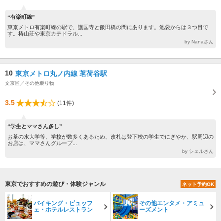
“有楽町線”
東京メトロ有楽町線の駅で、護国寺と飯田橋の間にあります。池袋からは３つ目で
す。椿山荘や東京カテドラル...
by Nanaさん
10
東京メトロ丸ノ内線 茗荷谷駅
文京区／その他乗り物
3.5
(11件)
“学生とママさん多し”
お茶の水大学等、学校が数多くあるため、改札は登下校の学生でにぎやか、駅周辺の
お店は、ママさんグループ...
by シェルさん
東京でおすすめの遊び・体験ジャンル
ネット予約OK
バイキング・ビュッフ
その他エンタメ・アミュ
ェ・ホテルレストラン
ーズメント