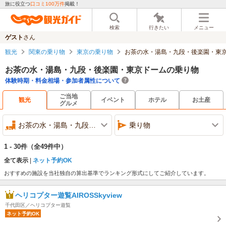
旅に役立つ
口コミ100万件
掲載！
検索
行きたい
メニュー
ゲスト
さん
観光
関東の乗り物
東京の乗り物
お茶の水・湯島・九段・後楽園・東
お茶の水・湯島・九段・後楽園・東京ドームの乗り物
体験時期・料金相場・参加者属性について
ご当地
観光
イベント
ホテル
お土産
グルメ
お茶の水・湯島・九段・後楽園・東京ドーム
乗り物
1 - 30件
（全49件中）
全て表示
ネット予約OK
おすすめの施設を当社独自の算出基準でランキング形式にしてご紹介しています。
ヘリコプター遊覧AIROSSkyview
千代田区／ヘリコプター遊覧
ネット予約OK