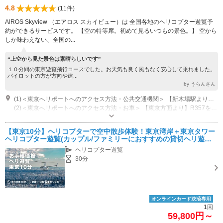
4.8
(11件)
AIROS Skyview （エアロス スカイビュー）は 全国各地のヘリコプター遊覧予
約ができるサービスです。 【空の特等席。初めて見るいつもの景色。】 空から
しか味わえない、全国の...
“上空から見た景色は素晴らしいです”
１０分間の東京遊覧飛行コースでした。お天気も良く風もなく安心して乗れました。
パイロットの方が方向や建...
by うらんさん
(1)＜東京へリポートへのアクセス方法・公共交通機関＞ 【新木場駅より都営バスで約5分】１番バス乗り場「若洲キャンプ場前行き」又は、２番バス乗り場「東陽町前行き」または「新木場循環」に乗車。 「東京ヘリポート前」停留所で下車ください。
(2)＜東京へリポートへのアクセス方法・お車＞ 【東京方面より】R357を約1km 直進し、一つ目の信号交差点を右折。約1.5km 直進すると、左手に東京ヘリポート正門が御座います。 【千葉方面より】首都高速湾岸線、葛西ランプ下車。R357を約1.8km 直進。荒川河口橋を渡り、約500m 直進し、一つ目の信号交差点を左折。約1.5km 直進すると、左手に東京ヘリポート正門が御座います。
営業時間：9:00-16:00
専用駐車場あり（無料）10台 東京へリポートご利用のお客様は、無料で駐車場をご利用いただけます。（事前のナンバー申請必須）
【東京10分】ヘリコプターで空中散歩体験！東京湾岸＋東京タワー
ヘリコプター遊覧(カップル/ファミリーにおすすめの貸切ヘリ遊覧
◎)
ヘリコプター遊覧
30分
オンラインカード決済専用
1回
59,800円～