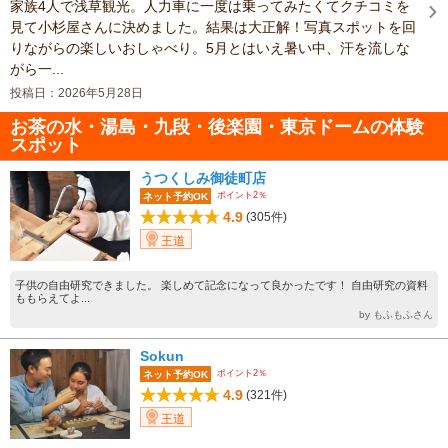
家族4人で浅草観光。人力車に一度は乗ってみたくてクチコミを
見て小杉屋さんに決めました。結果は大正解！写真スポットを回
りながらの楽しいおしゃべり。5月とはいえ暑い中、汗を流しな
がら一...
投稿日：2026年5月28日
お茶の水・湯島・九段・後楽園・東京ドームの体験
スポット
うつくしみ御徒町店
ポイント2％
ネット予約OK
4.9
(305件)
王道
子供の自由研究できました。 楽しめて記念になって良かったです！ 自由研究の資料
ももらえてよ...
by もふもふさん
Sokun
ポイント2％
ネット予約OK
4.9
(321件)
王道