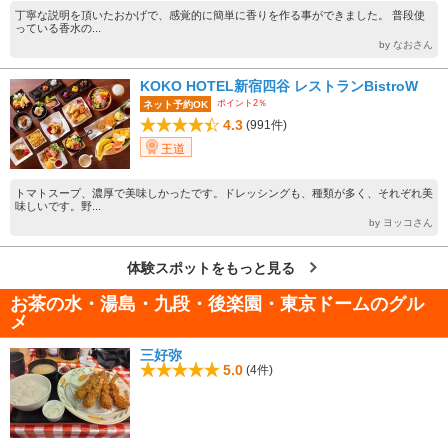
丁寧な説明を頂いたおかげで、感覚的に簡単に香りを作る事ができました。 普段使
っている香水の...
by なおさん
KOKO HOTEL新宿四谷 レストランBistroW
ポイント2％
ネット予約OK
4.3
(991件)
王道
トマトスープ、濃厚で美味しかったです。ドレッシングも、種類が多く、それぞれ美
味しいです。野...
by ヨッコさん
体験スポットをもっと見る
お茶の水・湯島・九段・後楽園・東京ドームのグル
メ
三好弥
5.0
(4件)