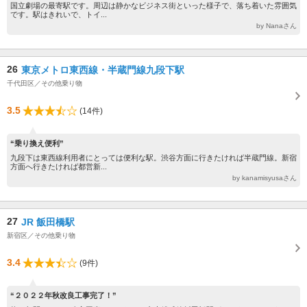
国立劇場の最寄駅です。周辺は静かなビジネス街といった様子で、落ち着いた雰囲気
です。駅はきれいで、トイ...
by Nanaさん
26
東京メトロ東西線・半蔵門線九段下駅
千代田区／その他乗り物
3.5
(14件)
“乗り換え便利”
九段下は東西線利用者にとっては便利な駅。渋谷方面に行きたければ半蔵門線。新宿
方面へ行きたければ都営新...
by kanamisyusaさん
27
JR 飯田橋駅
新宿区／その他乗り物
3.4
(9件)
“２０２２年秋改良工事完了！”