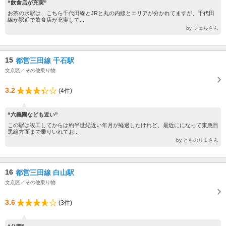
“飲食店が充実”
お茶の水駅は、こちら千代田線とJRと丸の内線とエリアが分かれてますが、千代田
線が駅近で飲食店が充実して...
by シェルさん
15
都営三田線 千石駅
文京区／その他乗り物
3.2
(4件)
“六義園なども近い”
この駅は竣工してからは約半世紀近い年月が経過したけれど、最近にになって東急目
黒線方面まで乗りいれてお...
by とものり１さん
16
都営三田線 白山駅
文京区／その他乗り物
3.6
(3件)