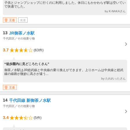
子供とジャンプショップに行くのに利用しました。休日にもかかわらず駅は空いてい
て快適でした。
by K-NAKAさん
王道
友達
13
JR御茶ノ水駅
千代田区／その他乗り物
3.7
(63件)
“徒歩圏内に見どころたくさん”
御茶ノ水駅はJR総武線と中央線の乗り換えができます。上りホームは中央線と総武
線の線路が微妙に高さが違う...
by たれれったさん
王道
14
千代田線 新御茶ノ水駅
千代田区／その他乗り物
3.4
(5件)