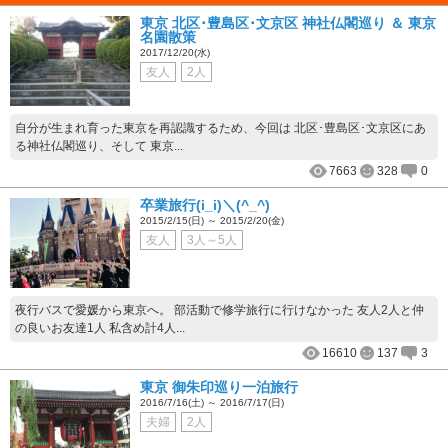
東京 北区･豊島区･文京区 神社仏閣巡り ＆ 東京
名園散策
2017/12/20(水)
友人
2人
自分が生まれ育った東京を再認識するため、今回は 北区･豊島区･文京区にあ
る神社仏閣巡り、そして 東京...
7663
328
0
卒業旅行(i_i)＼(^_^)
2015/2/15(日) ～ 2015/2/20(金)
友人
3人～5人
夜行バスで愛媛から東京へ。 部活動で修学旅行に行けなかった 友人2人と仲
の良いお友達1人 私含め計4人...
16610
137
3
東京 御朱印巡り一泊旅行
2016/7/16(土) ～ 2016/7/17(日)
夫婦
2人