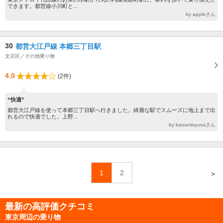
できます。都営線小川町と...
by appleさん
30
都営大江戸線 本郷三丁目駅
文京区／その他乗り物
4.0
(2件)
“快適”
都営大江戸線を使って本郷三丁目駅へ行きました。綺麗な駅でスムーズに地上まで出
れるので快適でした。上野...
by kanamisyusaさん
1
2
＞
最新の高評価クチコミ
東京周辺の乗り物