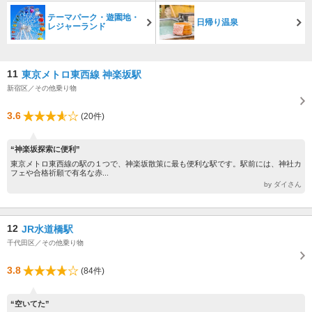
テーマパーク・遊園地・
日帰り温泉
レジャーランド
11
東京メトロ東西線 神楽坂駅
新宿区／その他乗り物
3.6
(20件)
“神楽坂探索に便利”
東京メトロ東西線の駅の１つで、神楽坂散策に最も便利な駅です。駅前には、神社カ
フェや合格祈願で有名な赤...
by ダイさん
12
JR水道橋駅
千代田区／その他乗り物
3.8
(84件)
“空いてた”