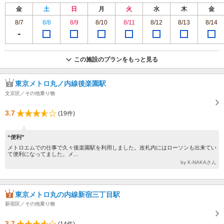
金
土
日
月
火
水
木
金
8/7
8/8
8/9
8/10
8/11
8/12
8/13
8/14
この施設のプランをもっと見る
東京メトロ丸ノ内線後楽園駅
文京区／その他乗り物
3.7
(19件)
“便利”
メトロエムでの仕事で久々後楽園駅を利用しました。改札内にはローソンも出来てい
て便利になってました。メ...
by K-NAKAさん
東京メトロ丸の内線新宿三丁目駅
新宿区／その他乗り物
3.7
(14件)