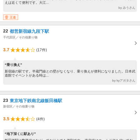
えは近くて便利です。大江...
by みうさん
王道
22
都営新宿線九段下駅
千代田区／その他乗り物
3.7
(17件)
“乗り換え”
新宿線の駅です。半蔵門線との壁がなくなり、乗り換えが便利になりました。日本武
道館でイベントがある時は...
by kyアガタさん
23
東京地下鉄南北線飯田橋駅
新宿区／その他乗り物
3.5
(4件)
“地下深くに駅あり”