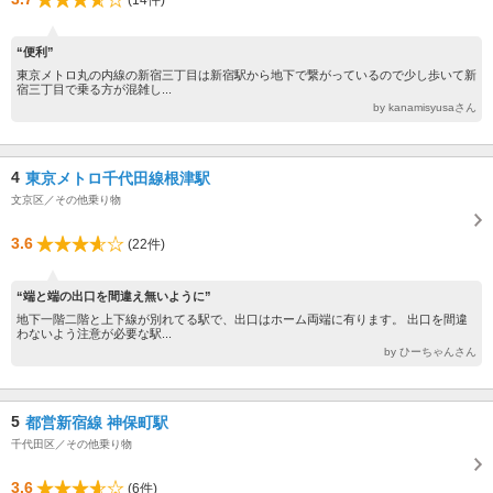
“便利”
東京メトロ丸の内線の新宿三丁目は新宿駅から地下で繋がっているので少し歩いて新
宿三丁目で乗る方が混雑し...
by kanamisyusaさん
4
東京メトロ千代田線根津駅
文京区／その他乗り物
3.6
(22件)
“端と端の出口を間違え無いように”
地下一階二階と上下線が別れてる駅で、出口はホーム両端に有ります。 出口を間違
わないよう注意が必要な駅...
by ひーちゃんさん
5
都営新宿線 神保町駅
千代田区／その他乗り物
3.6
(6件)