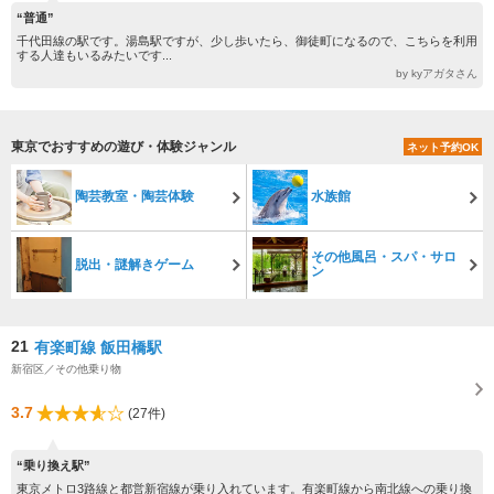
“普通”
千代田線の駅です。湯島駅ですが、少し歩いたら、御徒町になるので、こちらを利用
する人達もいるみたいです...
by kyアガタさん
東京でおすすめの遊び・体験ジャンル
ネット予約OK
陶芸教室・陶芸体験
水族館
その他風呂・スパ・サロ
脱出・謎解きゲーム
ン
21
有楽町線 飯田橋駅
新宿区／その他乗り物
3.7
(27件)
“乗り換え駅”
東京メトロ3路線と都営新宿線が乗り入れています。有楽町線から南北線への乗り換