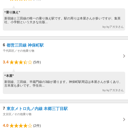
“乗り換え”
新宿線と三田線の唯一の乗り換え駅です。駅の周りは本屋さんが多いですが、集英
社、小学館という大きな出版...
by kyアガタさん
6
都営三田線 神保町駅
千代田区／その他乗り物
3.4
(5件)
“本屋”
新宿線、三田線、半蔵門線の3線が通ります。神保町駅周辺は本屋さんが多くあり、
古本屋も多いです。学生街...
by kyアガタさん
7
東京メトロ丸ノ内線 本郷三丁目駅
文京区／その他乗り物
4.0
(2件)