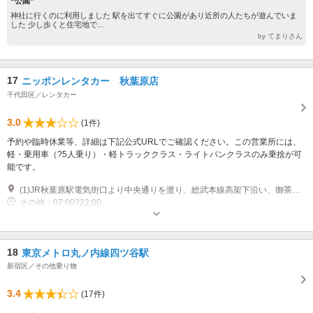
“公園”
神社に行くのに利用しました 駅を出てすぐに公園があり近所の人たちが遊んでいま
した 少し歩くと住宅地で...
by てまりさん
17
ニッポンレンタカー 秋葉原店
千代田区／レンタカー
3.0
(1件)
予約や臨時休業等、詳細は下記公式URLでご確認ください。この営業所には、
軽・乗用車（?5人乗り）・軽トラッククラス・ライトバンクラスのみ乗捨が可
能です。
(1)JR秋葉原駅電気街口より中央通りを渡り、総武本線高架下沿い、御茶ノ水方面に徒歩5分 外堀通り昌平橋脇 ※カーナビでのご返却営業所検索について マップコード検索にて設定をお願いいたします。 【マップコード707 469*57】
その他：07:00?22:00
18
東京メトロ丸ノ内線四ツ谷駅
新宿区／その他乗り物
3.4
(17件)