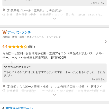
by ぼんたさん
(1)多摩モノレール「立飛駅」より徒歩1分
営業：通年営業（予定） 営業時間：ＢＢＱ 昼の部 10:00～15:00 / 夜の
部 16:00～22:00 ※要事前予約
アーバンランチ
お台場・汐留・新橋・品川／クルーズ・クルージング
4.4
(5件)
ららぽーと豊洲ーお台場海浜公園ー芝浦アイランド間を結ぶ水上バス クルー
ザー。 ペットや自転車も同乗可能。 1区間600円
“さやさんのクチコミ”
こちらにくるかたにはぜひおすすめしたいですね。よかったとおもいました。また行
きたい
by さやさん
(1)乗船：ららぽーと豊洲内桟橋 / お台場海浜公園内桟橋 / 芝浦アイランド桟橋
営業時間：運行時間はＨＰでご確認ください 定休日：※毎月第2火曜日の翌
日水曜日は運休日 （2016/12/1～2017/3/19までの期間は毎週水曜日が定休
日）
4
東京あそびマーレ