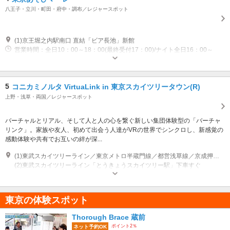
八王子・立川・町田・府中・調布／レジャースポット
(1)京王堀之内駅南口 直結「ビア長池」新館
営業時間：全日10：00～18：00(最終受付17：00)/ナイト全日16：00～
18：00
5
コニカミノルタ VirtuaLink in 東京スカイツリータウン(R)
上野・浅草・両国／レジャースポット
バーチャルとリアル、そして人と人の心を繋ぐ新しい集団体験型の「バーチャ
リンク」。家族や友人、初めて出会う人達がVRの世界でシンクロし、新感覚の
感動体験や共有でお互いの絆が深...
(1)東武スカイツリーライン／東京メトロ半蔵門線／都営浅草線／京成押上線 「押上駅」下車すぐ
(2)東武スカイツリーライン「とうきょうスカイツリー駅」下車すぐ
開園時間：10:00～21:00 営業時間：体験時間 10:20 / 11:00 / 11:40 /
12:20 / 13:00 / 13:40 / 14:20 / 15:00 / 15:40 / 16:20 / 17:00 / 17:40 / 18:20 /
19:00 / 19:40 / 20:20 ※各回約30分間 定休日：無休 ※機器メンテナンス日
東京の体験スポット
などの臨時休業あり
Thorough Brace 蔵前
ポイント2％
ネット予約OK