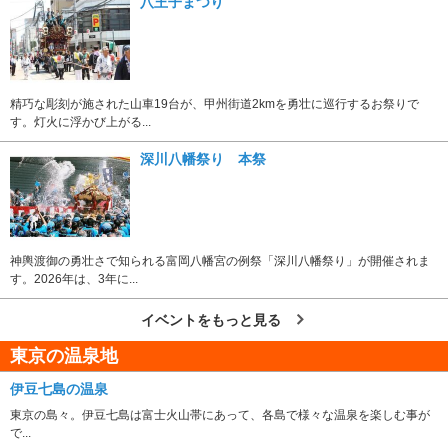
八王子まつり
精巧な彫刻が施された山車19台が、甲州街道2kmを勇壮に巡行するお祭りで
す。灯火に浮かび上がる...
深川八幡祭り 本祭
神輿渡御の勇壮さで知られる富岡八幡宮の例祭「深川八幡祭り」が開催されま
す。2026年は、3年に...
イベントをもっと見る
東京の温泉地
伊豆七島の温泉
東京の島々。伊豆七島は富士火山帯にあって、各島で様々な温泉を楽しむ事が
で...