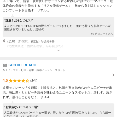
2017年12月、新宿・歌舞伎町にオープンする世界初の“謎”のテーマパーク！絶
体絶命の危機から脱出する「リアル脱出ゲーム」、敵から身を隠しミッション
コンプリートを目指す「リアル...
“謎解きだらけのビル”
友人とHUNTER×HUNTERの脱出ゲームに行きました。 他にも様々な脱出ゲームが
開催されていましたし、建物の...
by チョコパイさん
(1)JR「新宿駅」東口から徒歩7分
(2)西武鉄道「西武新宿駅」から徒歩2分
営業時間：平日 11:30～23:00 / 土日祝 9:30～23:00 定休日：不定休
TACHIHI BEACH
八王子・立川・町田・府中・調布／レジャースポット
4.5
(2件)
多摩モノレール「立飛駅」を降りると、砂浜が敷き詰められた人工ビーチが出
現。海は無くともビーチ気分を味わえるユニークなスポットだ。濡れず、流さ
れず、溺れることもなく、サメや...
“お洒落なバーベキュー場”
人工砂浜がついたバーベキュー場で、若い方たちの利用が目立ちました。 ららぽー
との中にスーパーがあるの...