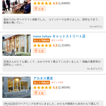
4.9
(1,848件)
王道
初めてのレザークラフト体験でした。 コインケースを作りました。刻印もできて、
愛着が沸いてい...
by mzhさん
nane tokyo キャットストリート店
ポイント2％
ネット予約OK
4.9
(1,319件)
王道
店員さんがとても優しくて、わかりやすく教えてくださいました！ 指輪の素材等の
説明もしっかり...
by あびゅさん
アカネス東京
ポイント2％
ネット予約OK
4.8
(2,465件)
王道
1年の記念日でペアリングを作りにきました。かたちや模様から自分たちで選んで、