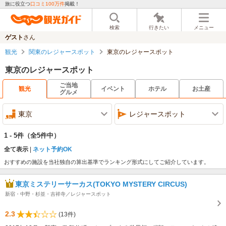
旅に役立つ
口コミ100万件
掲載！
検索
行きたい
メニュー
ゲスト
さん
観光
関東のレジャースポット
東京のレジャースポット
東京のレジャースポット
ご当地
観光
イベント
ホテル
お土産
グルメ
東京
レジャースポット
1 - 5件
（全5件中）
全て表示
ネット予約OK
おすすめの施設を当社独自の算出基準でランキング形式にしてご紹介しています。
東京ミステリーサーカス(TOKYO MYSTERY CIRCUS)
新宿・中野・杉並・吉祥寺／レジャースポット
2.3
(13件)