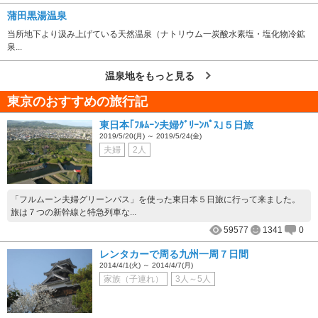
蒲田黒湯温泉
当所地下より汲み上げている天然温泉（ナトリウム一炭酸水素塩・塩化物冷鉱
泉...
温泉地をもっと見る
東京のおすすめの旅行記
東日本｢ﾌﾙﾑｰﾝ夫婦ｸﾞﾘｰﾝﾊﾟｽ｣５日旅
2019/5/20(月) ～ 2019/5/24(金)
夫婦
2人
「フルムーン夫婦グリーンパス」を使った東日本５日旅に行って来ました。
旅は７つの新幹線と特急列車な...
59577
1341
0
レンタカーで周る九州一周７日間
2014/4/1(火) ～ 2014/4/7(月)
家族（子連れ）
3人～5人