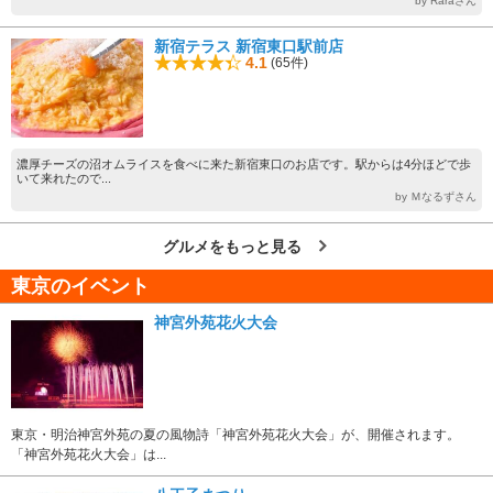
by Raraさん
新宿テラス 新宿東口駅前店
4.1
(65件)
濃厚チーズの沼オムライスを食べに来た新宿東口のお店です。駅からは4分ほどで歩
いて来れたので...
by Ｍなるずさん
グルメをもっと見る
東京のイベント
神宮外苑花火大会
東京・明治神宮外苑の夏の風物詩「神宮外苑花火大会」が、開催されます。
「神宮外苑花火大会」は...