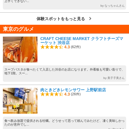
上手くできない...
by なっちゃんさん
体験スポットをもっと見る
東京のグルメ
CRAFT CHEESE MARKET クラフトチーズマ
ーケット 渋谷店
4.3
(62件)
スープパスタが食べたくて入店した渋谷のお店になります。外看板も可愛い造りで、
地下1階。スー...
by 美子子美さん
肉ときどきレモンサワー 上野駅前店
4.3
(26件)
食べ飲み放題で提供される牡蠣。どうせって思って頼んでみたけど、凄く美味しかっ
たのが意外でし...