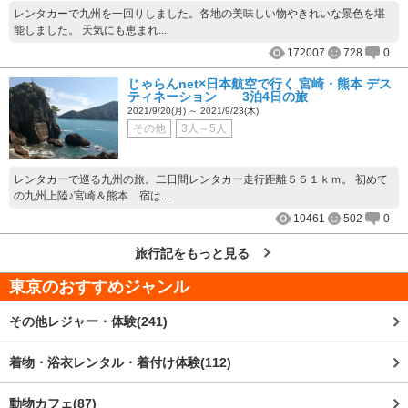
レンタカーで九州を一回りしました。各地の美味しい物やきれいな景色を堪
能しました。 天気にも恵まれ...
172007
728
0
じゃらんnet×日本航空で行く 宮崎・熊本 デス
ティネーション 3泊4日の旅
2021/9/20(月) ～ 2021/9/23(木)
その他
3人～5人
レンタカーで巡る九州の旅。二日間レンタカー走行距離５５１ｋｍ。 初めて
の九州上陸♪宮崎＆熊本 宿は...
10461
502
0
旅行記をもっと見る
東京
のおすすめジャンル
その他レジャー・体験(241)
着物・浴衣レンタル・着付け体験(112)
動物カフェ(87)