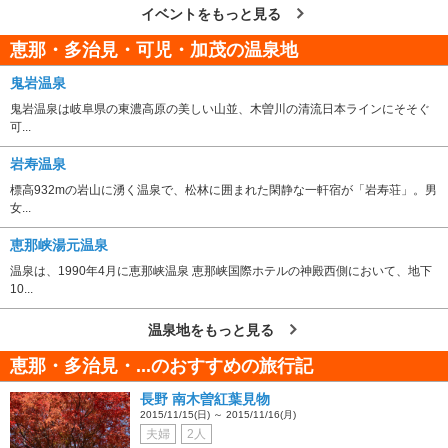
イベントをもっと見る
恵那・多治見・可児・加茂の温泉地
鬼岩温泉
鬼岩温泉は岐阜県の東濃高原の美しい山並、木曽川の清流日本ラインにそそぐ
可...
岩寿温泉
標高932mの岩山に湧く温泉で、松林に囲まれた閑静な一軒宿が「岩寿荘」。男
女...
恵那峡湯元温泉
温泉は、1990年4月に恵那峡温泉 恵那峡国際ホテルの神殿西側において、地下
10...
温泉地をもっと見る
恵那・多治見・...のおすすめの旅行記
長野 南木曽紅葉見物
2015/11/15(日) ～ 2015/11/16(月)
夫婦
2人