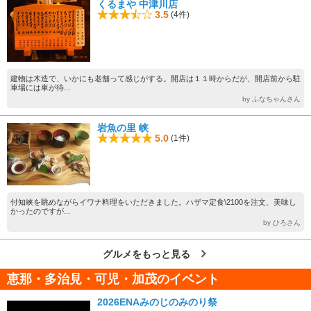
くるまや 中津川店
3.5
(4件)
建物は木造で、いかにも老舗って感じがする。開店は１１時からだが、開店前から駐
車場には車が待...
by ふなちゃんさん
岩魚の里 峡
5.0
(1件)
付知峡を眺めながらイワナ料理をいただきました。ハザマ定食\2100を注文、美味し
かったのですが...
by ひろさん
グルメをもっと見る
恵那・多治見・可児・加茂のイベント
2026ENAみのじのみのり祭