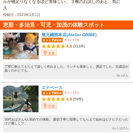
ルが物足りなくなるほど美味しい。 ３種のお試しのあと、気に
入...
投稿日：2023年3月1日
恵那・多治見・可児・加茂の体験スポット
窯元織部本店(Atelier ORIBE)
ポイント2％
ネット予約OK
4.9
(313件)
王道
丁寧に教えてもらえて楽しく作れました。ランチも美味しく、満足でした。完成品が
届くのがとても...
by aさん
エナベース
ポイント2％
ネット予約OK
4.8
(59件)
王道
50代おばさん4人初めての体験。 親切丁寧に指導してもらえて始めはビクビクだった
けど優しくフ...
by しばさん