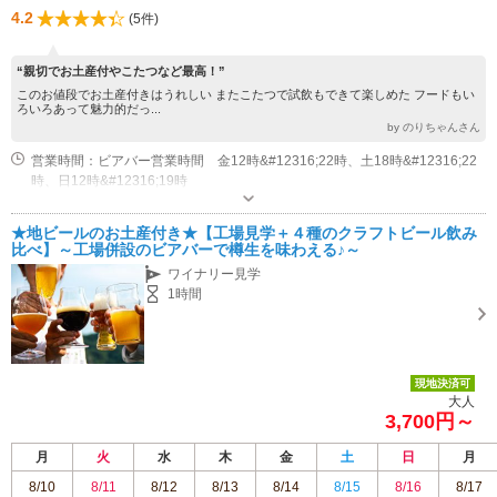
4.2
(5件)
“親切でお土産付やこたつなど最高！”
このお値段でお土産付きはうれしい またこたつで試飲もできて楽しめた フードもい
ろいろあって魅力的だっ...
by のりちゃんさん
営業時間：ビアバー営業時間 金12時&#12316;22時、土18時&#12316;22
時、日12時&#12316;19時
専用駐車場あり（無料）4台 工場上の県道沿いに駐車場がございます（株式会社東美濃ビアワークスの看板あり）
★地ビールのお土産付き★【工場見学＋４種のクラフトビール飲み
比べ】～工場併設のビアバーで樽生を味わえる♪～
ワイナリー見学
1時間
現地決済可
大人
3,700円～
月
火
水
木
金
土
日
月
8/10
8/11
8/12
8/13
8/14
8/15
8/16
8/17