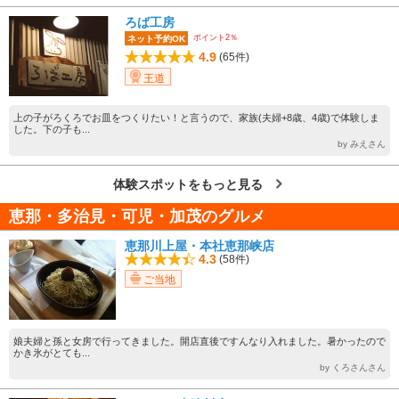
ろば工房
ポイント2％
ネット予約OK
4.9
(65件)
王道
上の子がろくろでお皿をつくりたい！と言うので、家族(夫婦+8歳、4歳)で体験しま
した。下の子も...
by みえさん
体験スポットをもっと見る
恵那・多治見・可児・加茂のグルメ
恵那川上屋・本社恵那峡店
4.3
(58件)
ご当地
娘夫婦と孫と女房で行ってきました。開店直後ですんなり入れました。暑かったので
かき氷がとても...
by くろさんさん