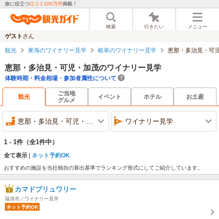
旅に役立つ
口コミ100万件
掲載！
検索
行きたい
メニュー
ゲスト
さん
観光
東海のワイナリー見学
岐阜のワイナリー見学
恵那・多治見・可
恵那・多治見・可児・加茂のワイナリー見学
体験時期・料金相場・参加者属性について
ご当地
観光
イベント
ホテル
お土産
グルメ
恵那・多治見・可児・加茂
ワイナリー見学
1 - 1件
（全1件中）
全て表示
ネット予約OK
おすすめの施設を当社独自の算出基準でランキング形式にしてご紹介しています。
カマドブリュワリー
瑞浪市／ワイナリー見学
ネット予約OK