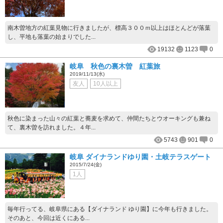
南木曽地方の紅葉見物に行きましたが、標高３００ｍ以上はほとんどが落葉
し、平地も落葉の始まりでした...
19132
1123
0
岐阜 秋色の裏木曽 紅葉旅
2019/11/13(水)
友人
10人以上
秋色に染まった山々の紅葉と蕎麦を求めて、仲間たちとウオーキングも兼ね
て、裏木曽を訪れました。４年...
5743
901
0
岐阜 ダイナランドゆり園・土岐テラスゲート
2015/7/24(金)
1人
毎年行ってる、岐阜県にある【ダイナランド ゆり園】に今年も行きました。
そのあと、今回は近くにある...