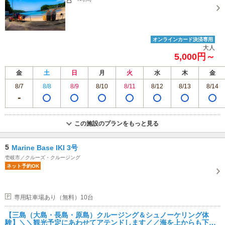
オンラインカード決済専用
大人
5,000円～
金
土
日
月
火
水
木
金
8/7
8/8
8/9
8/10
8/11
8/12
8/13
8/14
この施設のプランをもっと見る
5
Marine Base IKI 3号
壱岐市／クルーズ・クルージング
ネット予約OK
専用駐車場あり（無料）10台
【三島（大島・長島・原島）クルージング＆シュノーケリング体
験】＼＼観光予定にあわせてアテンドします／／海を上からも下か