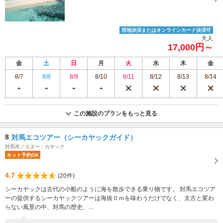
現地決済またはオンラインカード決済可
大人
17,000円～
金
土
日
月
火
水
木
金
8/7
8/8
8/9
8/10
8/11
8/12
8/13
8/14
この施設のプランをもっと見る
8
対馬エコツアー（シーカヤックガイド）
対馬市／カヌー・カヤック
ネット予約OK
4.7
(20件)
シーカヤックは古代の小船のように海を散歩できる乗り物です。 対馬エコツア
ーの提供するシーカヤックツアーは海抜０ｍを味わうだけでなく、太古と変わ
らない風景の中、対馬の歴史、...