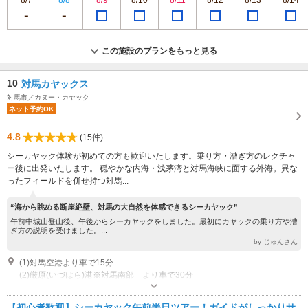
8/7
8/8
8/9
8/10
8/11
8/12
8/13
8/14
この施設のプランをもっと見る
10
対馬カヤックス
対馬市／カヌー・カヤック
ネット予約OK
4.8
(15件)
シーカヤック体験が初めての方も歓迎いたします。乗り方・漕ぎ方のレクチャ
ー後に出発いたします。 穏やかな内海・浅茅湾と対馬海峡に面する外海。異な
ったフィールドを併せ持つ対馬...
“海から眺める断崖絶壁、対馬の大自然を体感できるシーカヤック”
午前中城山登山後、午後からシーカヤックをしました。最初にカヤックの乗り方や漕
ぎ方の説明を受けました。...
by じゅんさん
(1)対馬空港より車で15分
(2)厳原(いづはら)港※対馬南部 より車で30分
半日コース(AM)：9:00 - 12:00 半日コース(PM)：
13:30 - 16:30
【初心者歓迎】シーカヤック午前半日ツアー！ガイドがしっかりサ