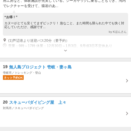
用工房など、体験施設が充実している。シーカヤックに乗ることもでき、湾内
でレクチャーを受けて、猿岩のあ...
“お得！”
カヌーがとても安くてまずビックリ！ 急なこと、また時間も限られた中でも快く対
応していただけ、感謝です...
by Kほんさん
(1)芦辺港より送迎バス20分（要予約）
営業：9時～17時 休業：12月30日～1月3日、9月頃3日不定休あり
19
無人島プロジェクト 壱岐・妻ヶ島
壱岐市／トレッキング・登山
ネット予約OK
20
スキューバダイビング屋 上々
対馬市／スキューバダイビング