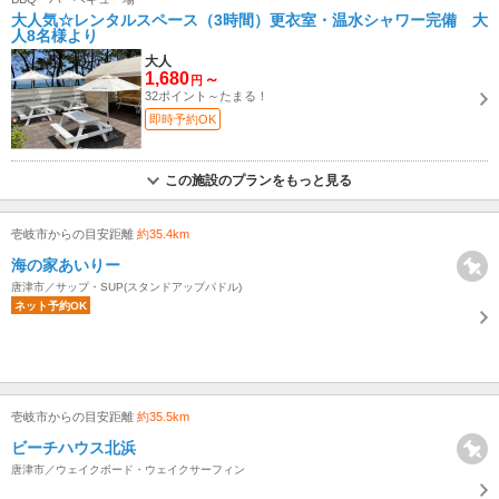
大人気☆レンタルスペース（3時間）更衣室・温水シャワー完備 大
人8名様より
大人
1,680
～
円
32ポイント～たまる！
即時予約OK
この施設のプランをもっと見る
壱岐市からの目安距離
約35.4km
海の家あいりー
唐津市／サップ・SUP(スタンドアップパドル)
ネット予約OK
壱岐市からの目安距離
約35.5km
ビーチハウス北浜
唐津市／ウェイクボード・ウェイクサーフィン