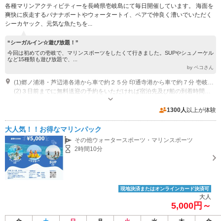
各種マリンアクティビティーを長崎県壱岐島にて毎日開催しています。 海面を
爽快に疾走するバナナボートやウォータートイ、ペアで仲良く漕いでいただく
シーカヤック、元気な魚たちを...
“シーガルイン☆遊び放題！”
今回は初めての壱岐で、マリンスポーツをしたくて行きました。SUPやシュノーケル
など15種類も遊び放題で、...
by ペコさん
(1)郷ノ浦港・芦辺港各港から車で約２５分 印通寺港から車で約７分 壱岐空港から車で約３分
(2)３日前までに無料送迎の予約をいただければ宿泊先及び船の到着時間に合わせて送迎有り 基本的に送迎車は乗り合いバスとなりますので、当社でお時間の指定をさせていただきます。尚当日の交通事情により指定のお時間より前後する場合がございますがご了承ください。
営業時間：9：00～１８：００ 休業日：夏季無休
専用駐車場あり（無料）20台
1300人
以上が体験
大人気！！お得なマリンパック
その他ウォータースポーツ・マリンスポーツ
2時間10分
現地決済またはオンラインカード決済可
大人
5,000円～