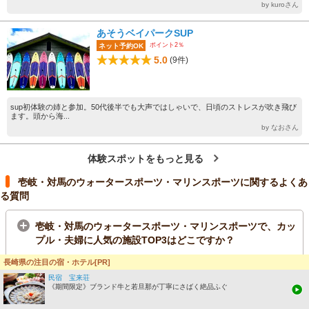
by kuroさん
あそうベイパークSUP
ポイント2％
ネット予約OK
5.0
(9件)
sup初体験の姉と参加。50代後半でも大声ではしゃいで、日頃のストレスが吹き飛び
ます。頭から海...
by なおさん
体験スポットをもっと見る
壱岐・対馬のウォータースポーツ・マリンスポーツに関するよくあ
る質問
壱岐・対馬のウォータースポーツ・マリンスポーツで、カッ
プル・夫婦に人気の施設TOP3はどこですか？
壱岐・対馬のウォータースポーツ・マリンスポーツで、子供
長崎県の注目の宿・ホテル[PR]
に人気の施設TOP3はどこですか？
民宿 宝来荘
《期間限定》ブランド牛と若旦那が丁寧にさばく絶品ふぐ
壱岐・対馬のウォータースポーツ・マリンスポーツで、大人