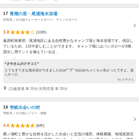
17
青潮の里・尾浦海水浴場
対馬市／その他ウォータースポーツ・マリンスポーツ
3.8
(10件)
厳原町南東部、尾浦地区にある自然豊かなキャンプ場と海水浴場です。併設し
ているため、1日中楽しむことができます。 キャンプ場にはバンガローが3棟、
貸出し用テントを備えているほ...
“さやさんのクチコミ”
とてもすてきな海水浴ができました(((o(*ﾟ▽ﾟ*)o)))めちゃくちゃ良かったですよ。楽
しかった
by さやさん
(1)厳原港 車 20分 対馬空港 車 35分
18
壱岐出会いの村
壱岐市／その他レジャー・体験
4.6
(8件)
郷ノ浦町と豊かな自然を活かした出会いと交流の場所。体験農園、地域資源活