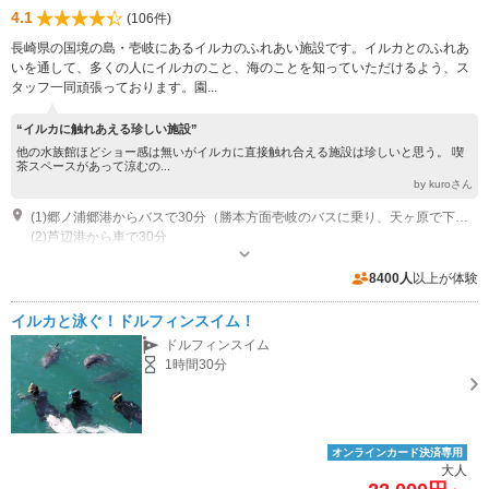
4.1
(106件)
長崎県の国境の島・壱岐にあるイルカのふれあい施設です。イルカとのふれあ
いを通して、多くの人にイルカのこと、海のことを知っていただけるよう、ス
タッフ一同頑張っております。園...
“イルカに触れあえる珍しい施設”
他の水族館ほどショー感は無いがイルカに直接触れ合える施設は珍しいと思う。 喫
茶スペースがあって涼むの...
by kuroさん
(1)郷ノ浦郷港からバスで30分（勝本方面壱岐のバスに乗り、天ヶ原で下車。海が見える方に進んでいくと、途中左手にグランドが見える。左の方面（海岸沿い）を進んでいくと見えてくる。）
(2)芦辺港から車で30分
営業時間：9:30～17:30（最終入園16:30） 年中無休 その他：パンケーキ
ラストオーダー 16:00 / ドリンク、一部フードラストオーダー 16:30
8400人
以上が体験
イルカと泳ぐ！ドルフィンスイム！
ドルフィンスイム
1時間30分
オンラインカード決済専用
大人