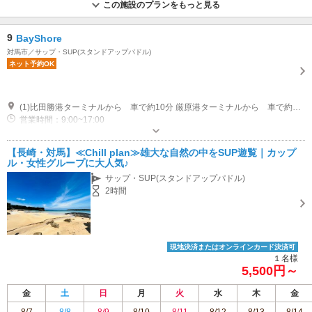
この施設のプランをもっと見る
9
BayShore
対馬市／サップ・SUP(スタンドアップパドル)
ネット予約OK
(1)比田勝港ターミナルから 車で約10分 厳原港ターミナルから 車で約80分 対馬空港から 車で約70分 対馬みうだペンションから 車で約15分
営業時間：9:00~17:00
専用駐車場あり（無料）10台
【長崎・対馬】≪Chill plan≫雄大な自然の中をSUP遊覧｜カップ
ル・女性グループに大人気♪
サップ・SUP(スタンドアップパドル)
2時間
現地決済またはオンラインカード決済可
１名様
5,500円～
金
土
日
月
火
水
木
金