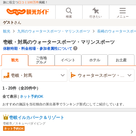
旅に役立つ
口コミ100万件
掲載！
検索
行きたい
メニュー
ゲスト
さん
観光
九州のウォータースポーツ・マリンスポーツ
長崎のウォータースポ
壱岐・対馬のウォータースポーツ・マリンスポーツ
体験時期・料金相場・参加者属性について
ご当地
観光
イベント
ホテル
お土産
グルメ
壱岐・対馬
ウォータースポーツ・マリンスポーツ
1 - 20件
（全20件中）
全て表示
ネット予約OK
おすすめの施設を当社独自の算出基準でランキング形式にしてご紹介しています。
壱岐イルカパーク＆リゾート
壱岐市／スキューバダイビング
ネット予約OK