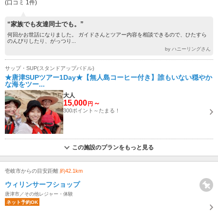
(口コミ 1件)
“家族でも友達同士でも。”
何回かお世話になりました。 ガイドさんとツアー内容を相談できるので、ひたすら
のんびりしたり、がっつり...
by ハニーリングさん
サップ・SUP(スタンドアップパドル)
★唐津SUPツアー1Day★【無人島コーヒー付き】誰もいない穏やか
な海をツー...
大人
15,000
～
円
300ポイント～たまる！
この施設のプランをもっと見る
壱岐市からの目安距離
約42.1km
ウィリンサーフショップ
唐津市／その他レジャー・体験
ネット予約OK