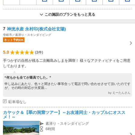
この施設のプランをもっと見る
7
神洸水産 永村印(株式会社玄陽)
壱岐市／素潜り・スキンダイビング
ネット予約OK
5.0
(3件)
手つかずの自然が残る二次離島みしまを満喫！ 様々なアクティビティをご用意
しております。
“何もかも全てが最高でした。”
申し込みにあたり、色々と聞きたい事等合って電話で問い合わせさせて頂いたのです
が、その時の対応が大変親...
by えーたんさん
駐車場なし
カヤック＆【翠の洞窟ツアー】～お友達同士・カップルにオスス
メ！～
素潜り・スキンダイビング
6時間