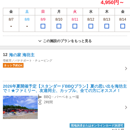
4,950円～
金
土
日
月
火
水
木
金
8/7
8/8
8/9
8/10
8/11
8/12
8/13
8/14
この施設のプランをもっと見る
12
海の家 海坊主
壱岐市／バナナボート・チュービング
ネット予約OK
2026年夏開催予定【スタンダードBBQプラン】夏の思い出を海坊主
で！★ファミリー、友達同士、カップル、全ての方にオススメ！
BBQ・バーベキュー場
2時間
現地決済またはオンラインカード決済可