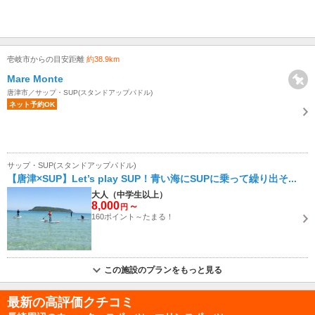
壱岐市からの目安距離
約38.9km
Mare Monte
唐津市／サップ・SUP(スタンドアップパドル)
ネット予約OK
サップ・SUP(スタンドアップパドル)
【唐津×SUP】Let’s play SUP！青い海にSUPに乗って繰り出そ...
大人（中学生以上）
8,000
～
円
160ポイント～たまる！
この施設のプランをもっと見る
最新の高評価クチコミ