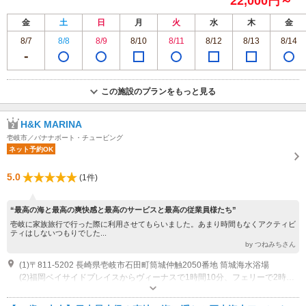
22,000円～
金
土
日
月
火
水
木
金
8/7
8/8
8/9
8/10
8/11
8/12
8/13
8/14
この施設のプランをもっと見る
H&K MARINA
壱岐市／バナナボート・チュービング
ネット予約OK
5.0
(1件)
“最高の海と最高の爽快感と最高のサービスと最高の従業員様たち”
壱岐に家族旅行で行った際に利用させてもらいました。あまり時間もなくアクティビ
ティはしないつもりでした...
by つねみちさん
(1)〒811-5202 長崎県壱岐市石田町筒城仲触2050番地 筒城海水浴場
(2)福岡ベイサイドプレイスからヴィーナスで1時間10分、フェリーで2時間20分。 唐津港からフェリーで2時間45分
駐車場なし