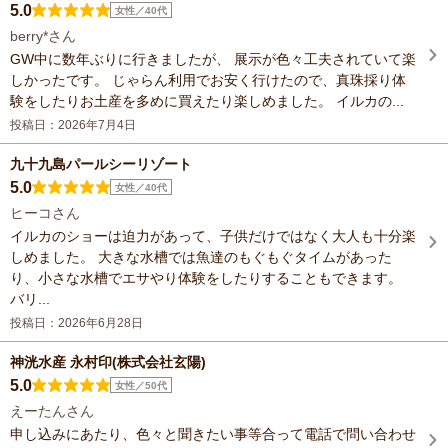
5.0
女性／40代
berry*さん
GW中に数年ぶりに行きましたが、 展示が色々工夫されていて楽
しかったです。 じゃらん利用でお安く行けたので、真珠採り体
験をしたりお土産を多めに買えたり楽しめました。 イルカの...
投稿日：2026年7月4日
九十九島パールシーリゾート
5.0
女性／40代
ヒーコさん
イルカのショーは迫力があって、子供だけではなく大人も十分楽
しめました。 大きな水槽では魚達のもぐもぐタイムがあった
り、小さな水槽でエサやり体験をしたりすることもできます。
バリ...
投稿日：2026年6月28日
神洸水産 永村印(株式会社玄陽)
5.0
女性／50代
えーたんさん
申し込みにあたり、色々と聞きたい事等合って電話で問い合わせ