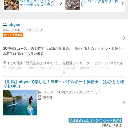
バイキング・ビュッフ
シルバーアクセサリー作
ェ・ホテルレストラン
り
11
abyss
対馬市／スキューバダイビング
ネット予約OK
SUP体験コース：約３時間 大田浜現地集合。 用意するもの：タオル・着替え・
水着又は濡れても良い服装
(1)大田浜：対馬空港より車で5分、厳原港フェリーターミナルより車で5分
営業時間：13:00~17:00（月～土） 営業時間：09:00~17:00（日）
【対馬】abyssで楽しむ！SUP・パドルボート体験★ (おひとり様
でもOK♪)
サップ・SUP(スタンドアップパドル)
3時間
現地決済またはオンラインカード決済可
おひとりさま