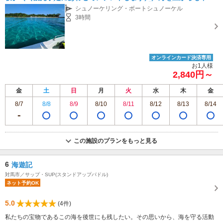
らも楽しむ♪初心者OKだから観光にぴったり【カップル・ファミリ
シュノーケリング・ボートシュノーケル
ー・お友達同士】
3時間
オンラインカード決済専用
お1人様
2,840円～
金
土
日
月
火
水
木
金
8/7
8/8
8/9
8/10
8/11
8/12
8/13
8/14
この施設のプランをもっと見る
6
海遊記
対馬市／サップ・SUP(スタンドアップパドル)
ネット予約OK
5.0
(4件)
私たちの宝物であるこの海を後世にも残したい。その思いから、海を守る活動