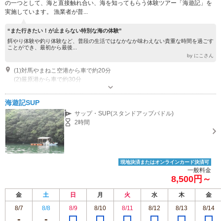
の一つとして、海と直接触れ合い、海を知ってもらう体験ツアー「海遊記」を
実施しています。 漁業者が普...
“また行きたい！が止まらない特別な海の体験”
餌やり体験や釣り体験など、普段の生活ではなかなか味わえない貴重な時間を過ごす
ことができ、最初から最後...
by にこさん
(1)対馬やまねこ空港から車で約20分
(2)厳原港から車で約30分
営業：火曜日-日曜日（月曜日定休） 営業時間：9:00-17:00
専用駐車場あり（無料）4台 ご予約される際に問い合わせください。場所はご案内いたします。
海遊記SUP
サップ・SUP(スタンドアップパドル)
2時間
現地決済またはオンラインカード決済可
一般料金
8,500円～
金
土
日
月
火
水
木
金
8/7
8/8
8/9
8/10
8/11
8/12
8/13
8/14