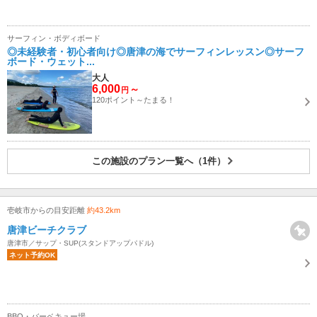
サーフィン・ボディボード
◎未経験者・初心者向け◎唐津の海でサーフィンレッスン◎サーフ
ボード・ウェット...
大人
6,000
～
円
120ポイント～たまる！
この施設のプラン一覧へ（1件）
壱岐市からの目安距離
約43.2km
唐津ビーチクラブ
唐津市／サップ・SUP(スタンドアップパドル)
ネット予約OK
BBQ・バーベキュー場