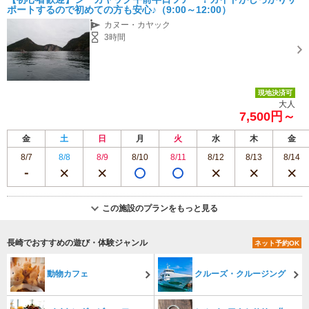
専用駐車場あり（無料）10台
ポートするので初めての方も安心♪（9:00～12:00）
カヌー・カヤック
3時間
現地決済可
大人
7,500円～
金
土
日
月
火
水
木
金
8/7
8/8
8/9
8/10
8/11
8/12
8/13
8/14
この施設のプランをもっと見る
長崎でおすすめの遊び・体験ジャンル
ネット予約OK
動物カフェ
クルーズ・クルージング