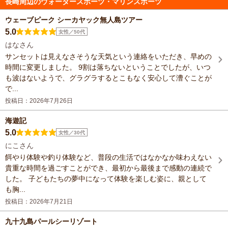
長崎周辺のウォータースポーツ・マリンスポーツ
ウェーブピーク シーカヤック無人島ツアー
5.0
女性／50代
はなさん
サンセットは見えなさそうな天気という連絡をいただき、早めの
時間に変更しました。 9割は落ちないということでしたが、いつ
も波はないようで、グラグラするとこもなく安心して漕ぐことが
で...
投稿日：2026年7月26日
海遊記
5.0
女性／30代
にこさん
餌やり体験や釣り体験など、普段の生活ではなかなか味わえない
貴重な時間を過ごすことができ、最初から最後まで感動の連続で
した。 子どもたちの夢中になって体験を楽しむ姿に、親として
も胸...
投稿日：2026年7月21日
九十九島パールシーリゾート