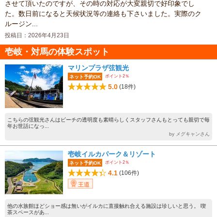
させて頂いたのですが、その時の対応が大変親切で好印象でし
た。数日前になると天候状況等の連絡も下さいました。実際のク
ルージン...
投稿日：2026年4月23日
壱岐・対馬の体験スポット
マリンプラザ弦観光
ポイント2％
ネット予約OK
5.0
(18件)
こちらの弦観光さんはビーチの透明度も素晴らしくスタッフさんもとっても親切で毎
年お世話になっ...
by メグキャンさん
壱岐イルカパーク＆リゾート
ポイント2％
ネット予約OK
4.1
(106件)
王道
他の水族館ほどショー感は無いがイルカに直接触れ合える施設は珍しいと思う。 喫
茶スペースがあ...