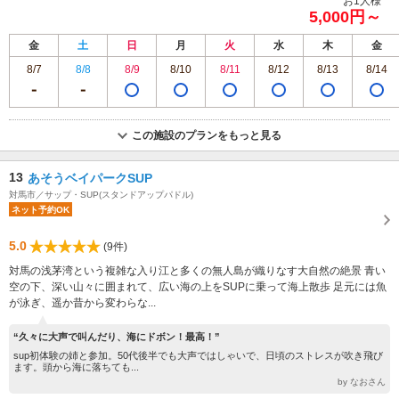
お1人様
5,000円～
金
土
日
月
火
水
木
金
8/7
8/8
8/9
8/10
8/11
8/12
8/13
8/14
この施設のプランをもっと見る
13
あそうベイパークSUP
対馬市／サップ・SUP(スタンドアップパドル)
ネット予約OK
5.0
(9件)
対馬の浅茅湾という複雑な入り江と多くの無人島が織りなす大自然の絶景 青い
空の下、深い山々に囲まれて、広い海の上をSUPに乗って海上散歩 足元には魚
が泳ぎ、遥か昔から変わらな...
“久々に大声で叫んだり、海にドボン！最高！”
sup初体験の姉と参加。50代後半でも大声ではしゃいで、日頃のストレスが吹き飛び
ます。頭から海に落ちても...
by なおさん