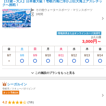
【12歳～大人】日本最大級！壱岐の海に浮かぶ巨大海上アスレチッ
クへ挑戦！
その他ウォータースポーツ・マリンスポーツ
1時間
現地決済またはオンラインカード決済可
お1人様
3,000円～
金
土
日
月
火
水
木
金
8/7
8/8
8/9
8/10
8/11
8/12
8/13
8/14
この施設のプランをもっと見る
シーガルイン
壱岐市／スキューバダイビング
ネット予約OK
4.2
(7件)