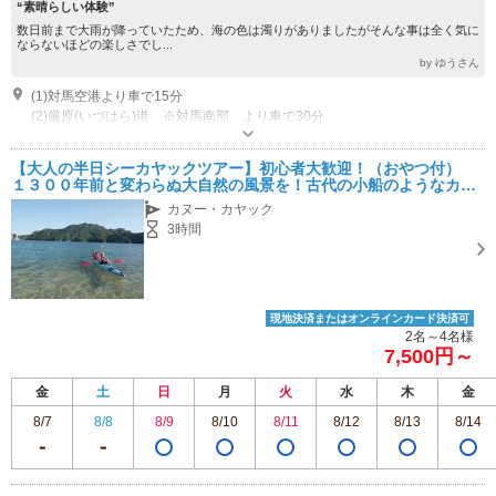
“素晴らしい体験”
数日前まで大雨が降っていたため、海の色は濁りがありましたがそんな事は全く気に
ならないほどの楽しさでし...
by ゆうさん
(1)対馬空港より車で15分
(2)厳原(いづはら)港 ※対馬南部 より車で30分
営業時間：9:00 - 18:00
【大人の半日シーカヤックツアー】初心者大歓迎！（おやつ付）
１３００年前と変わらぬ大自然の風景を！古代の小船のようなカヤ
ックで海散歩♪案内ガイドが楽しくサポートするので初心者の方も安
カヌー・カヤック
心☆
3時間
現地決済またはオンラインカード決済可
2名～4名様
7,500円～
金
土
日
月
火
水
木
金
8/7
8/8
8/9
8/10
8/11
8/12
8/13
8/14