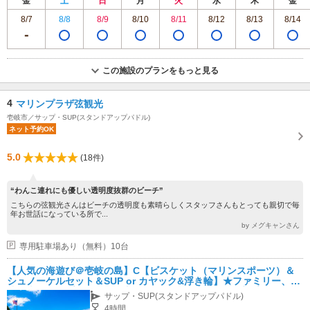
金
土
日
月
火
水
木
金
8/7
8/8
8/9
8/10
8/11
8/12
8/13
8/14
この施設のプランをもっと見る
4
マリンプラザ弦観光
壱岐市／サップ・SUP(スタンドアップパドル)
ネット予約OK
5.0
(18件)
“わんこ連れにも優しい透明度抜群のビーチ”
こちらの弦観光さんはビーチの透明度も素晴らしくスタッフさんもとっても親切で毎
年お世話になっている所で...
by メグキャンさん
専用駐車場あり（無料）10台
【人気の海遊び＠壱岐の島】C【ビスケット（マリンスポーツ）＆
シュノーケルセット＆SUP or カヤック&浮き輪】★ファミリー、友
達同士、カップル、全ての方にオススメ★じゃらん限定プラン
サップ・SUP(スタンドアップパドル)
4時間