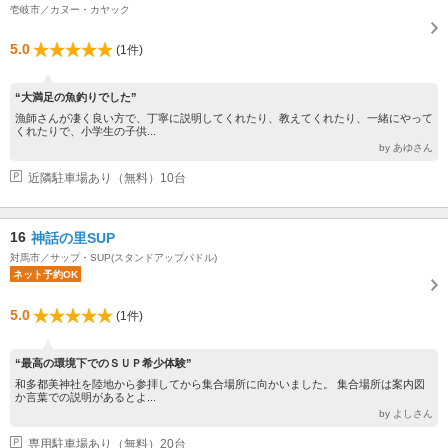
壱岐市／カヌー・カヤック
5.0
(1件)
“大満足の魚釣りでした”
漁師さんが凄く良い方で、丁寧に説明してくれたり、教えてくれたり、一緒にやって
くれたりで、小学生の子供...
by あゆさん
近隣駐車場あり（無料）10台
16
神話の里SUP
対馬市／サップ・SUP(スタンドアップパドル)
ネット予約OK
5.0
(1件)
“最高の環境下でのＳＵＰ希少体験”
和多都美神社を陸地から参拝してから集合場所に向かいました。 集合場所は案内図
か言葉での説明があるとよ...
by よしさん
専用駐車場あり（無料）20台