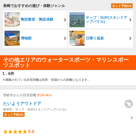
長崎でおすすめの遊び・体験ジャンル
ネット予約OK
サップ・SUP(スタンドア
陶芸教室・陶芸体験
ップパドル)
博物館
日帰り温泉
その他エリアのウォータースポーツ・マリンスポー
ツスポット
1 - 6件
※掲載されている目安距離は役所・役場からの距離になります。
壱岐市からの目安距離
約36.4km
たいようアウトドア
唐津市／サップ・SUP(スタンドアップパドル)
ネット予約OK
5.0