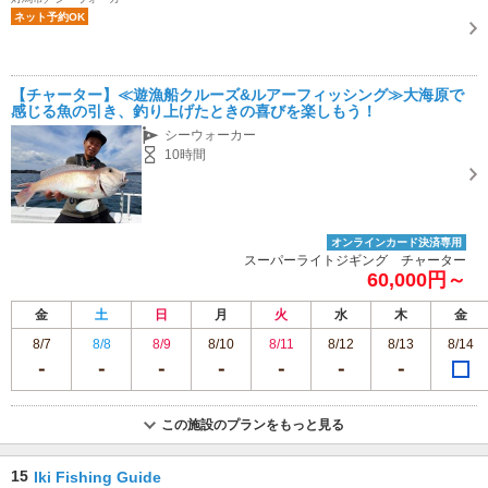
ネット予約OK
【チャーター】≪遊漁船クルーズ&ルアーフィッシング≫大海原で
感じる魚の引き、釣り上げたときの喜びを楽しもう！
シーウォーカー
10時間
オンラインカード決済専用
スーパーライトジギング チャーター
60,000円～
金
土
日
月
火
水
木
金
8/7
8/8
8/9
8/10
8/11
8/12
8/13
8/14
この施設のプランをもっと見る
15
Iki Fishing Guide