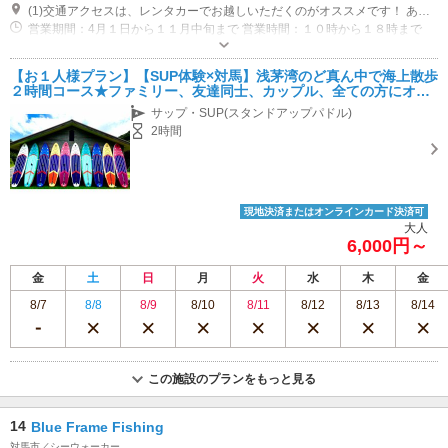
(1)交通アクセスは、レンタカーでお越しいただくのがオススメです！ あそうベイパークキャンプ場奥へお越しください！ 対馬空港より車で１０分 厳原港より車で３０分 比田勝港より車で８０分 駐車場は１０台ほど駐車できます。
営業期間：4月１日から１１月中旬まで 営業時間：１０時から１８時まで
【お１人様プラン】【SUP体験×対馬】浅茅湾のど真ん中で海上散歩
２時間コース★ファミリー、友達同士、カップル、全ての方にオス
スメ！★
サップ・SUP(スタンドアップパドル)
2時間
現地決済またはオンラインカード決済可
大人
6,000円～
金
土
日
月
火
水
木
金
8/7
8/8
8/9
8/10
8/11
8/12
8/13
8/14
この施設のプランをもっと見る
14
Blue Frame Fishing
対馬市／シーウォーカー