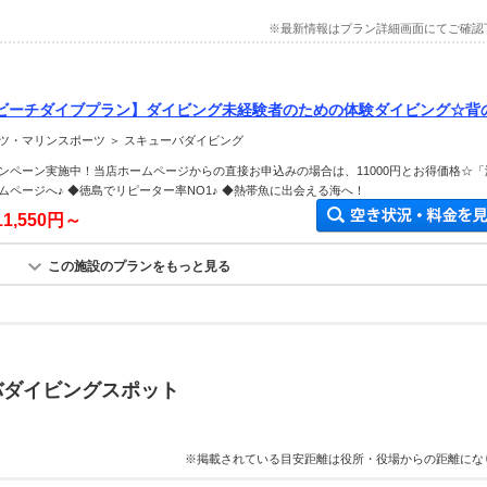
※最新情報はプラン詳細画面にてご確認
ビーチダイブプラン】ダイビング未経験者のための体験ダイビング☆背
にも会える♪
ツ・マリンスポーツ ＞ スキューバダイビング
ンペーン実施中！当店ホームページからの直接お申込みの場合は、11000円とお得価格☆「
ムページへ♪ ◆徳島でリピーター率NO1♪ ◆熱帯魚に出会える海へ！
11,550円～
この施設のプランをもっと見る
バダイビングスポット
※掲載されている目安距離は役所・役場からの距離にな