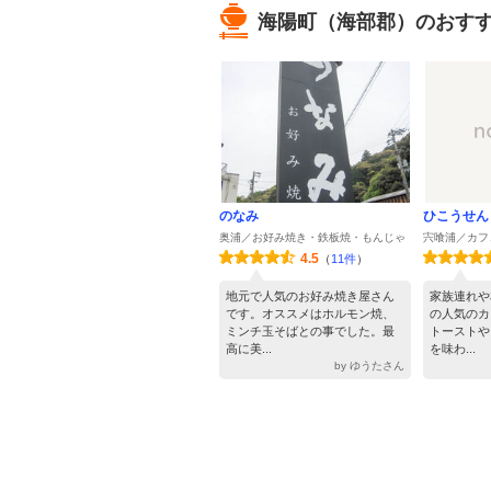
海陽町（海部郡）のおす
のなみ
ひこうせん
奥浦／お好み焼き・鉄板焼・もんじゃ
宍喰浦／カフ
4.5
（
11件
）
地元で人気のお好み焼き屋さん
家族連れや
です。オススメはホルモン焼、
の人気のカ
ミンチ玉そばとの事でした。最
トーストや
高に美...
を味わ...
by ゆうたさん