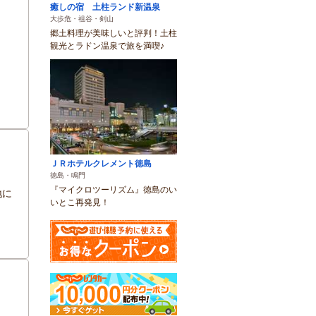
癒しの宿 土柱ランド新温泉
大歩危・祖谷・剣山
郷土料理が美味しいと評判！土柱
観光とラドン温泉で旅を満喫♪
ＪＲホテルクレメント徳島
徳島・鳴門
『マイクロツーリズム』徳島のい
地に
いとこ再発見！