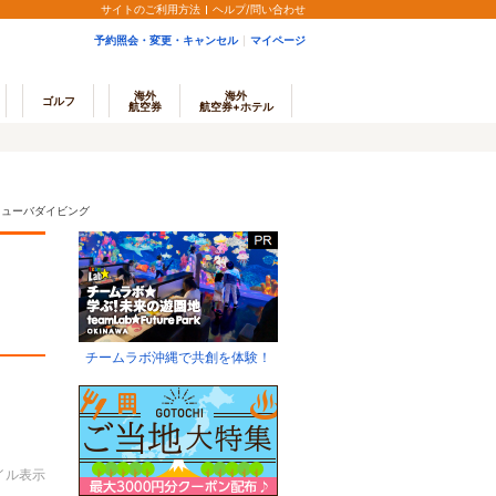
サイトのご利用方法
ヘルプ/問い合わせ
予約照会・変更・キャンセル
マイページ
海外
海外
ゴルフ
航空券
航空券+ホテル
キューバダイビング
チームラボ沖縄で共創を体験！
イル表示