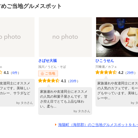
すめご当地グルメスポット
さばせ大福
ひこうせん
ェ
浅川／うどん・そば
宍喰浦／カフェ
4.1
4.2
（
6件
）
（
29件
）
ご当地
4.1
（
20件
）
友達同士にオススメ
家族連れや友達同士にオス
フェです。美味しい
の人気のカフェです。モー
家族連れや友達同士にオススメ
カレー、サラダなど
グもやっています。美味し
の人気の和菓子屋さんです。甘
レーや...
さ控え目でとても上品な味わ
by タカさん
by
い。柔ら...
by タカさん
海陽町（海部郡）のご当地グルメスポットをも