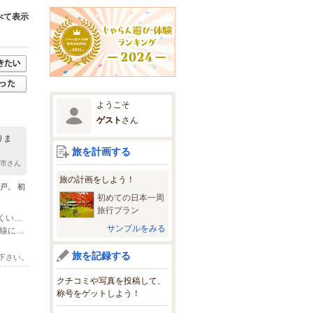
べて表示
ようこそ
ゲスト
さん
りま
旅を計画する
都市さん
旅の計画をしよう！
戸。 初
初めての日本一周
旅行プラン
(1)お車でお越しの場合 徳島市内より約2時間 国道55号線を南下 道の駅ししくい温泉より２００ｍ南（進行方向）
サンプルをみる
(2)JRでお越しの場合 JR牟岐線徳島駅より約1時間半(特急) JR海部駅～阿佐東線に乗り継ぎ約10分宍喰駅下車 海の方へ徒歩10分 （予約時にその旨連絡いただければ駅まで迎えにうかがいます。）
旅を記録する
下さい。
クチコミや写真を投稿して、
称号をゲットしよう！