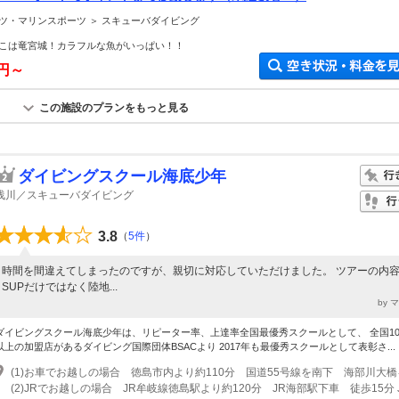
ツ・マリンスポーツ ＞ スキューバダイビング
こは竜宮城！カラフルな魚がいっぱい！！
0円～
この施設のプランをもっと見る
ダイビングスクール海底少年
浅川／スキューバダイビング
3.8
（
5件
）
時間を間違えてしまったのですが、親切に対応していただけました。 ツアーの内
SUPだけではなく陸地...
by 
ダイビングスクール海底少年は、リピーター率、上達率全国最優秀スクールとして、 全国10
以上の加盟店があるダイビング国際団体BSACより 2017年も最優秀スクールとして表彰さ...