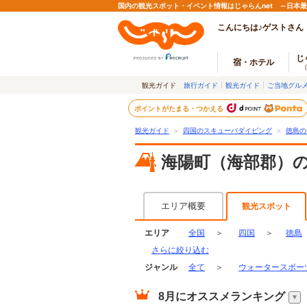
国内の観光スポット・イベント情報はじゃらんnet ～日本
こんにちは♪ゲストさん
じ
宿・ホテル
観光ガイド
旅行ガイド
観光ガイド
ご当地グル
ポイントがたまる・つかえる
観光ガイド
＞
四国のスキューバダイビング
＞
徳島の
海陽町（海部郡）
エリア概要
観光スポット
エリア
全国
＞
四国
＞
徳島
さらに絞り込む
ジャンル
全て
＞
ウォータースポー
8月
にオススメランキング