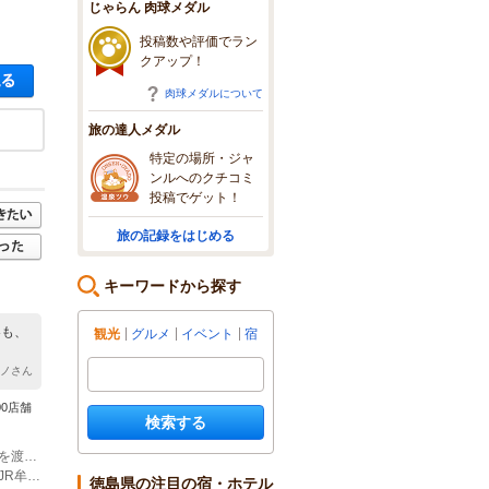
じゃらん 肉球メダル
投稿数や評価でラン
クアップ！
空き状況・料金を見る
肉球メダルについて
旅の達人メダル
特定の場所・ジャ
ンルへのクチコミ
投稿でゲット！
旅の記録をはじめる
キーワードから探す
容も、
観光
グルメ
イベント
宿
マノさん
0店舗
検索する
(1)お車でお越しの場合 徳島市内より約110分 国道55号線を南下 海部川大橋を渡り左折 川沿いに走り約2～3分で右手にある蒼い建物が海底少年です。
(2)JRでお越しの場合 JR牟岐線徳島駅より約120分 JR海部駅下車 徒歩15分 JR牟岐駅止まりの場合もありますので、事前にご連絡いただければお迎えに行きますので安心してください。
徳島県の注目の宿・ホテル