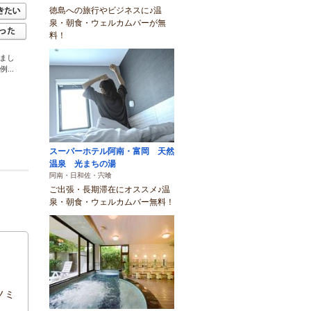
徳島への旅行やビジネスに♪温
泉・朝食・ウェルカムバーが無
料！
めまし
..
スーパーホテル阿南・富岡 天然
温泉 光まちの湯
阿南・日和佐・宍喰
ご出張・長期滞在にオススメ♪温
泉・朝食・ウェルカムバー無料！
ノミ