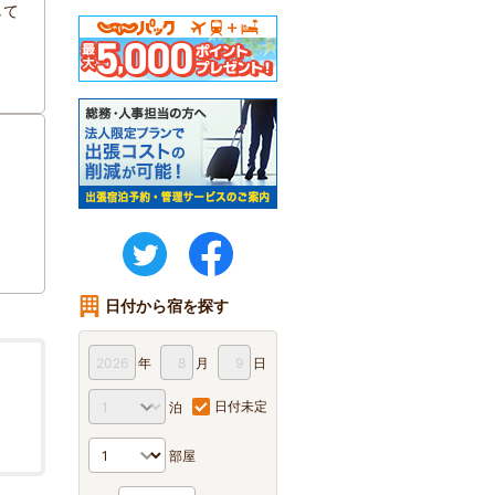
して
twitter
FaceBook
日付から宿を探す
年
月
日
日付未定
泊
部屋