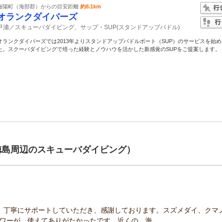
海陽町（海部郡）からの目安距離
約8.1km
オランクダイバーズ
甲浦／スキューバダイビング、サップ・SUP(スタンドアップパドル)
オランクダイバーズでは2013年よりスタンドアップパドルボート（SUP）のサービスを始
た。スクーバダイビングで培った経験とノウハウを活かした新感覚のSUPをご提案します。 例.
徳島周辺のスキューバダイビング）
、丁寧にサポートしていただき、感謝しております。スズメダイ、クマ
ワーが、使えてありがたかったです。近くの、海...