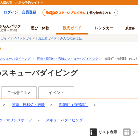
最大級の宿・ホテル予約サイト～
ログイン
会員登録
お得な特典をみる
ゃらんパック
遊び・体験
観光ガイド
レンタカー
航空券
（交通＋宿泊）
メガイド
イベントガイド
お土産ガイド
みんなの旅行記
スキューバダイビング
＞
阿南・日和佐・宍喰のスキューバダイビング
＞
海陽町（海部郡）のス
のスキューバダイビング
ご当地グルメ
イベント
＞
阿南・日和佐・宍喰
＞
海陽町（海部郡）
＞
ツ・マリンスポーツ
＞
スキューバダイビング
リスト表示
タ