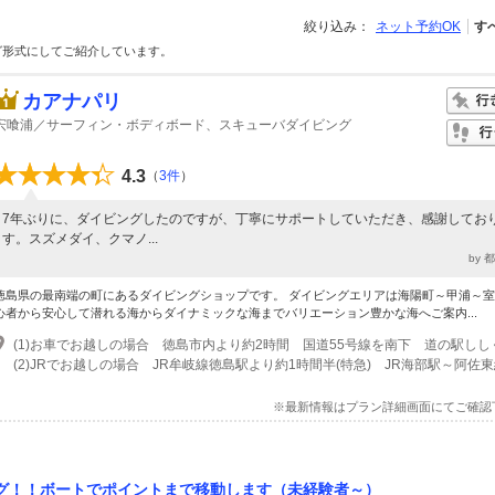
絞り込み：
ネット予約OK
す
グ形式にしてご紹介しています。
カアナパリ
宍喰浦／サーフィン・ボディボード、スキューバダイビング
4.3
（
3件
）
7年ぶりに、ダイビングしたのですが、丁寧にサポートしていただき、感謝してお
す。スズメダイ、クマノ...
by 
徳島県の最南端の町にあるダイビングショップです。 ダイビングエリアは海陽町～甲浦～室
心者から安心して潜れる海からダイナミックな海までバリエーション豊かな海へご案内...
※最新情報はプラン詳細画面にてご確認
グ！！ボートでポイントまで移動します（未経験者～）