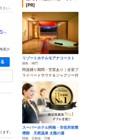
[PR]
下さい。
の立
海底少
リゾートホテルモアナコースト
空き状況・料金を見る
徳島・鳴門
阿波踊り期間・空室あり｜全室プ
ライベートサウナ＆ジャグジー付
スーパーホテル阿南・市役所前禁
ります。
煙館 天然温泉 太龍の湯
阿南・日和佐・宍喰