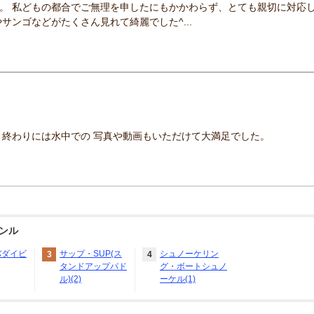
。 私どもの都合でご無理を申したにもかかわらず、とても親切に対応
サンゴなどがたくさん見れて綺麗でした^...
 終わりには水中での 写真や動画もいただけて大満足でした。
ンル
バダイビ
サップ・SUP(ス
シュノーケリン
3
4
タンドアップパド
グ・ボートシュノ
ル)(2)
ーケル(1)