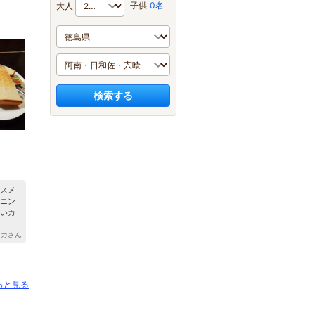
子供
0名
大人
検索する
スメ
ニン
いカ
 タカさん
っと見る